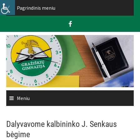
Skip
Pagrindinis meniu
to
content
Meniu
Dalyvavome kalbininko J. Senkaus
bėgime