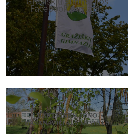
Gražiškių gimnazijos
Facebook puslapis
BARTNINKŲ JONO
BASANAVIČIAUS SKYRIUS