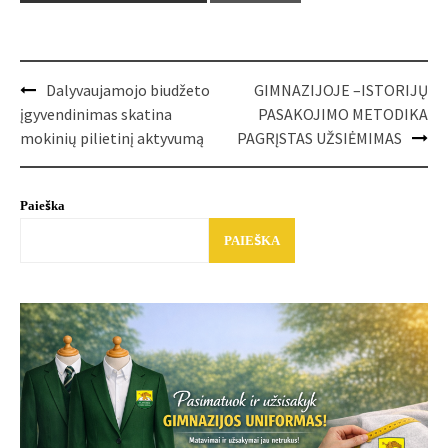
Post
Dalyvaujamojo biudžeto
GIMNAZIJOJE –ISTORIJŲ
navigation
įgyvendinimas skatina
PASAKOJIMO METODIKA
mokinių pilietinį aktyvumą
PAGRĮSTAS UŽSIĖMIMAS
Paieška
PAIEŠKA