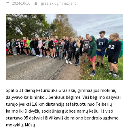
2024-10-16
graziskiugimnazija.lt
Spalio 11 dieną keturiolika Gražiškių gimnazijos mokinių
dalyvavo kalbininko J.Senkaus bėgime. Visi bėgimo dalyviai
turėjo įveikti 1,8 km distanciją asfaltuotu nuo Teiberių
kaimo iki Didvyžių socialinės globos namų keliu. Iš viso
startavo 95 dalyviai iš Vilkaviškio rajono bendrojo ugdymo
mokyklų. Mūsų