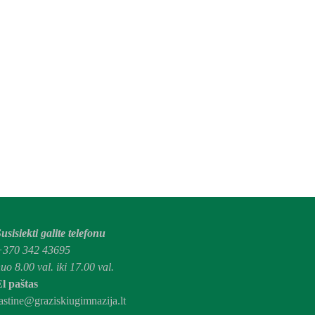
usisiekti galite telefonu
+370 342 43695
uo 8.00 val. iki 17.00 val.
l paštas
astine@graziskiugimnazija.lt