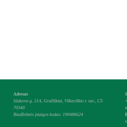
Adresas
S
Sūduvos g. 21A
,
Gražiškiai,
Vilkaviškio r. sav., LT-
70340
n
Biudžetinės įstaigos kodas: 190486624
E
r