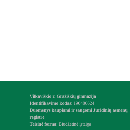
Vilkaviškio r. Gražiškių gimnazija
Identifikavimo kodas
: 190486624
Duomenys kaupiami ir saugomi Juridinių asmenų
registre
Teisinė forma
: Biudžetinė įstaiga