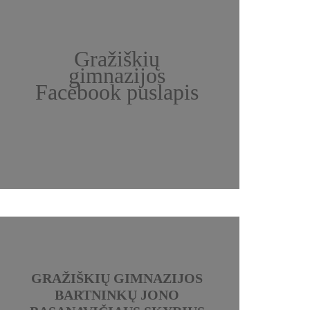
Gražiškių
gimnazijos
Facebook puslapis
GRAŽIŠKIŲ GIMNAZIJOS
BARTNINKŲ JONO