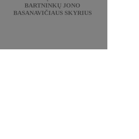
BARTNINKŲ JONO
BASANAVIČIAUS SKYRIUS