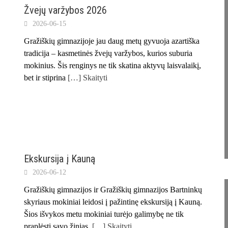
Žvejų varžybos 2026
2026-06-15
Gražiškių gimnazijoje jau daug metų gyvuoja azartiška
tradicija – kasmetinės žvejų varžybos, kurios suburia
mokinius. Šis renginys ne tik skatina aktyvų laisvalaikį,
bet ir stiprina
[…] Skaityti
Ekskursija į Kauną
2026-06-12
Gražiškių gimnazijos ir Gražiškių gimnazijos Bartninkų
skyriaus mokiniai leidosi į pažintinę ekskursiją į Kauną.
Šios išvykos metu mokiniai turėjo galimybę ne tik
praplėsti savo žinias,
[…] Skaityti