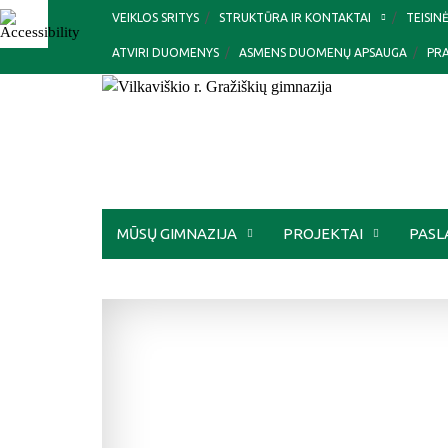
Skip
VEIKLOS SRITYS
STRUKTŪRA IR KONTAKTAI
TEISIN
to
ATVIRI DUOMENYS
ASMENS DUOMENŲ APSAUGA
PR
content
MŪSŲ GIMNAZIJA
PROJEKTAI
PASL