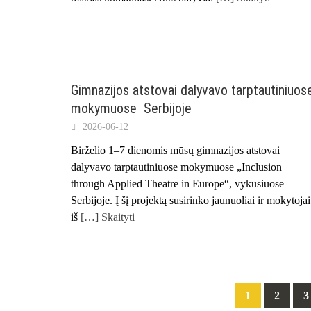
Gimnazijos atstovai dalyvavo tarptautiniuos
mokymuose Serbijoje
2026-06-12
Birželio 1–7 dienomis mūsų gimnazijos atstovai
dalyvavo tarptautiniuose mokymuose „Inclusion
through Applied Theatre in Europe“, vykusiuose
Serbijoje. Į šį projektą susirinko jaunuoliai ir mokytojai
iš
[…] Skaityti
Posts
1
2
3
navigation