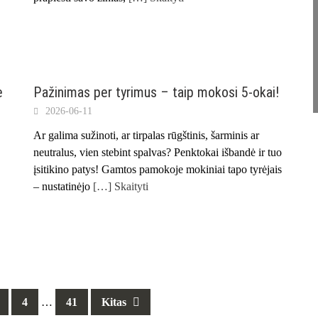
e
Pažinimas per tyrimus – taip mokosi 5-okai!
2026-06-11
Ar galima sužinoti, ar tirpalas rūgštinis, šarminis ar
neutralus, vien stebint spalvas? Penktokai išbandė ir tuo
įsitikino patys! Gamtos pamokoje mokiniai tapo tyrėjais
– nustatinėjo
[…] Skaityti
4
…
41
Kitas