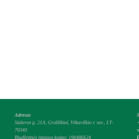
Adresas
S
Sūduvos g. 21A
,
Gražiškiai,
Vilkaviškio r. sav., LT-
70340
n
Biudžetinės įstaigos kodas: 190486624
E