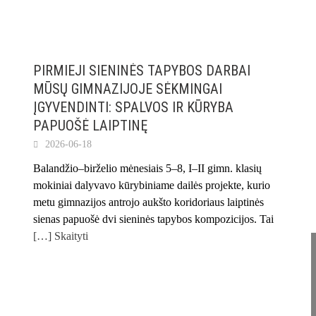
PIRMIEJI SIENINĖS TAPYBOS DARBAI
MŪSŲ GIMNAZIJOJE SĖKMINGAI
ĮGYVENDINTI: SPALVOS IR KŪRYBA
PAPUOŠĖ LAIPTINĘ
2026-06-18
Balandžio–birželio mėnesiais 5–8, I–II gimn. klasių
mokiniai dalyvavo kūrybiniame dailės projekte, kurio
metu gimnazijos antrojo aukšto koridoriaus laiptinės
sienas papuošė dvi sieninės tapybos kompozicijos. Tai
[…] Skaityti