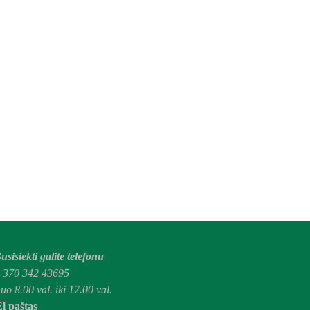
usisiekti galite telefonu
+370 342 43695
uo 8.00 val. iki 17.00 val.
l paštas