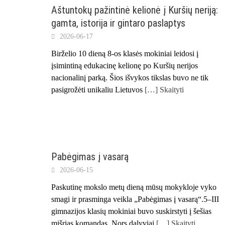
Aštuntokų pažintinė kelionė į Kuršių neriją:
gamta, istorija ir gintaro paslaptys
2026-06-17
Birželio 10 dieną 8-os klasės mokiniai leidosi į
įsimintiną edukacinę kelionę po Kuršių nerijos
nacionalinį parką. Šios išvykos tikslas buvo ne tik
pasigrožėti unikaliu Lietuvos
[…] Skaityti
Pabėgimas į vasarą
2026-06-15
Paskutinę mokslo metų dieną mūsų mokykloje vyko
smagi ir prasminga veikla „Pabėgimas į vasarą“.5–III
gimnazijos klasių mokiniai buvo suskirstyti į šešias
mišrias komandas. Nors dalyviai
[…] Skaityti