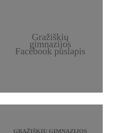
Gražiškių
gimnazijos
Facebook puslapis
GRAŽIŠKIŲ GIMNAZIJOS