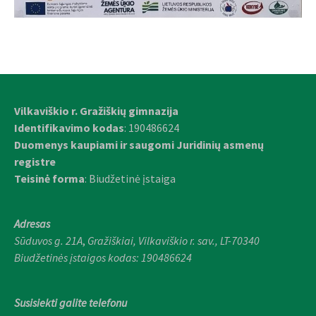
Vilkaviškio r. Gražiškių gimnazija
Identifikavimo kodas
: 190486624
Duomenys kaupiami ir saugomi Juridinių asmenų
registre
Teisinė forma
: Biudžetinė įstaiga
Adresas
Sūduvos g. 21A
,
Gražiškiai,
Vilkaviškio r. sav., LT-70340
Biudžetinės įstaigos kodas: 190486624
Susisiekti galite telefonu