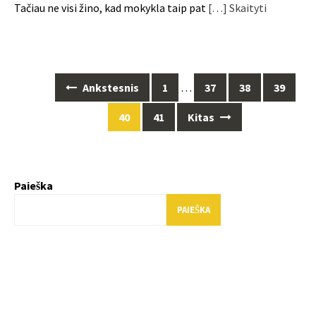
Tačiau ne visi žino, kad mokykla taip pat
[…] Skaityti
Posts
Ankstesnis
1
…
37
38
39
navigation
40
41
Kitas
Paieška
PAIEŠKA