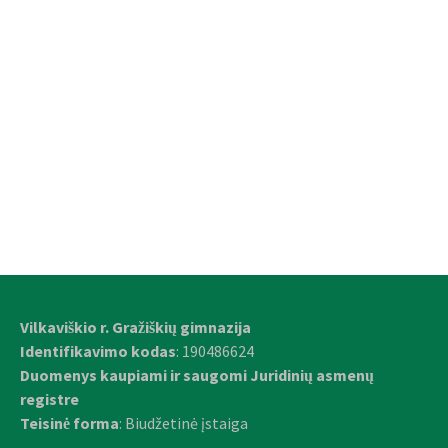
Vilkaviškio r. Gražiškių gimnazija
Identifikavimo kodas
: 190486624
Duomenys kaupiami ir saugomi Juridinių asmenų
registre
Teisinė forma
: Biudžetinė įstaiga