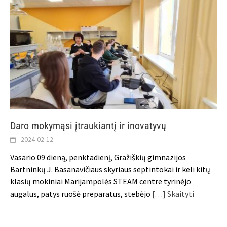
Daro mokymąsi įtraukiantį ir inovatyvų
2024-02-12
Vasario 09 dieną, penktadienį, Gražiškių gimnazijos
Bartninkų J. Basanavičiaus skyriaus septintokai ir keli kitų
klasių mokiniai Marijampolės STEAM centre tyrinėjo
augalus, patys ruošė preparatus, stebėjo
[…] Skaityti