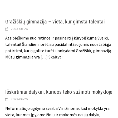
Gražiškių gimnazija – vieta, kur gimsta talentai
2023-06-26
Atsiplėškime nuo rutinos ir pasinerti į kūrybiškumą Sveiki,
talentai! Šiandien norėčiau pasidalinti su jumis nuostabiąja
patirtimi, kurią galite turėti lankydami Gražiškių gimnaziją.
Mūsų gimnazija yra
[…] Skaityti
Išskirtiniai dalykai, kuriuos teko sužinoti mokykloje
2023-06-26
Neformaliojo ugdymo svarba Visi žinome, kad mokykla yra
vieta, kur mes įgyjame žinių ir mokomės naujų dalykų.