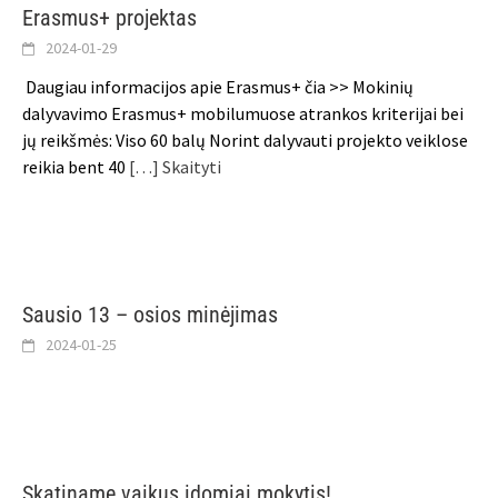
Erasmus+ projektas
2024-01-29
Daugiau informacijos apie Erasmus+ čia >> Mokinių
dalyvavimo Erasmus+ mobilumuose atrankos kriterijai bei
jų reikšmės: Viso 60 balų Norint dalyvauti projekto veiklose
reikia bent 40
[…] Skaityti
Sausio 13 – osios minėjimas
2024-01-25
Skatiname vaikus įdomiai mokytis!