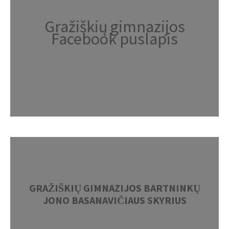
Gražiškių gimnazijos
Facebook puslapis
GRAŽIŠKIŲ GIMNAZIJOS BARTNINKŲ
JONO BASANAVIČIAUS SKYRIUS