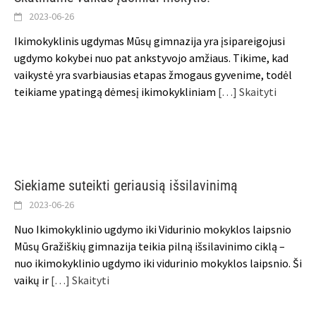
2023-06-26
Ikimokyklinis ugdymas Mūsų gimnazija yra įsipareigojusi
ugdymo kokybei nuo pat ankstyvojo amžiaus. Tikime, kad
vaikystė yra svarbiausias etapas žmogaus gyvenime, todėl
teikiame ypatingą dėmesį ikimokykliniam
[…] Skaityti
Siekiame suteikti geriausią išsilavinimą
2023-06-26
Nuo Ikimokyklinio ugdymo iki Vidurinio mokyklos laipsnio
Mūsų Gražiškių gimnazija teikia pilną išsilavinimo ciklą –
nuo ikimokyklinio ugdymo iki vidurinio mokyklos laipsnio. Ši
vaikų ir
[…] Skaityti