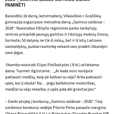
PAMINĖTI
Balandžio 16 dieną, ketvirtadienį, Vilkaviškio r. Gražiškių
gimnazija organizavo metodinę dieną „Gamtos valdovai –
2026“. Nuostabus Vištyčio regioninio parko lankytojų
centras prisipildė jaunųjų gamtos ir tiksliųjų mokslų žinovų
šurmuliu. 50 dalyvių ne tik iš mūsų, bet ir iš kitų Lietuvos
savivaldybių, puikiai nusiteikę nekantravo pradėti išbandyti
savo jėgas.
Skamba nuostabi Elijos Plečkaitytės ( 8 kl.) atliekama
daina. Tuomet išgirstame…„Ar kada nors norėjote
paklausti medžių, kaip jie kalbasi su vėju? Arba paklausti
upės, kur ji skuba? Na… jeigu kalbėtume moksliškai,
medžiai su vėju nekalba, o upės juda dėl gravitacijos.“
– Sveiki atvykę į konkursą „Gamtos valdovai – 2026“. Taip
sveikinosi konkurso vedėjai Piterio Peno pasaulio mergina
(Diana Rimavičiūtė II kl.) ir Moksliukas (Dovydas Burokas IVB