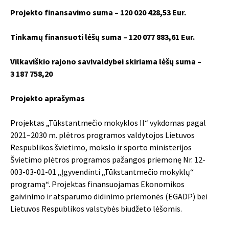
Projekto finansavimo suma – 120 020 428,53 Eur.
Tinkamų finansuoti lėšų suma – 120 077 883,61 Eur.
Vilkaviškio rajono savivaldybei skiriama lėšų suma –
3 187 758,20
Projekto aprašymas
Projektas „Tūkstantmečio mokyklos II“ vykdomas pagal
2021–2030 m. plėtros programos valdytojos Lietuvos
Respublikos švietimo, mokslo ir sporto ministerijos
Švietimo plėtros programos pažangos priemonę Nr. 12-
003-03-01-01 „Įgyvendinti „Tūkstantmečio mokyklų“
programą“. Projektas finansuojamas Ekonomikos
gaivinimo ir atsparumo didinimo priemonės (EGADP) bei
Lietuvos Respublikos valstybės biudžeto lėšomis.