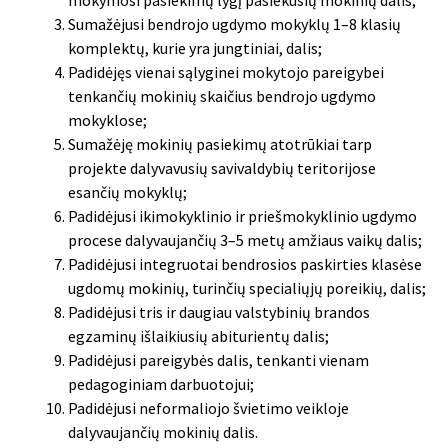
Sumažėjusi bendrojo ugdymo mokyklų 1–8 klasių
komplektų, kurie yra jungtiniai, dalis;
Padidėjęs vienai sąlyginei mokytojo pareigybei
tenkančių mokinių skaičius bendrojo ugdymo
mokyklose;
Sumažėję mokinių pasiekimų atotrūkiai tarp
projekte dalyvavusių savivaldybių teritorijose
esančių mokyklų;
Padidėjusi ikimokyklinio ir priešmokyklinio ugdymo
procese dalyvaujančių 3–5 metų amžiaus vaikų dalis;
Padidėjusi integruotai bendrosios paskirties klasėse
ugdomų mokinių, turinčių specialiųjų poreikių, dalis;
Padidėjusi tris ir daugiau valstybinių brandos
egzaminų išlaikiusių abiturientų dalis;
Padidėjusi pareigybės dalis, tenkanti vienam
pedagoginiam darbuotojui;
Padidėjusi neformaliojo švietimo veikloje
dalyvaujančių mokinių dalis.