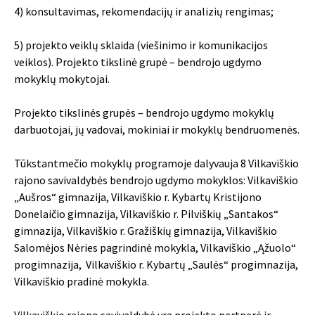
4) konsultavimas, rekomendacijų ir analizių rengimas;
5) projekto veiklų sklaida (viešinimo ir komunikacijos
veiklos). Projekto tikslinė grupė – bendrojo ugdymo
mokyklų mokytojai.
Projekto tikslinės grupės – bendrojo ugdymo mokyklų
darbuotojai, jų vadovai, mokiniai ir mokyklų bendruomenės.
Tūkstantmečio mokyklų programoje dalyvauja 8 Vilkaviškio
rajono savivaldybės bendrojo ugdymo mokyklos: Vilkaviškio
„Aušros“ gimnazija, Vilkaviškio r. Kybartų Kristijono
Donelaičio gimnazija, Vilkaviškio r. Pilviškių „Santakos“
gimnazija, Vilkaviškio r. Gražiškių gimnazija, Vilkaviškio
Salomėjos Nėries pagrindinė mokykla, Vilkaviškio „Ąžuolo“
progimnazija, Vilkaviškio r. Kybartų „Saulės“ progimnazija,
Vilkaviškio pradinė mokykla.
Vilkaviškio rajono savivaldybė yra projekto partnerė ir