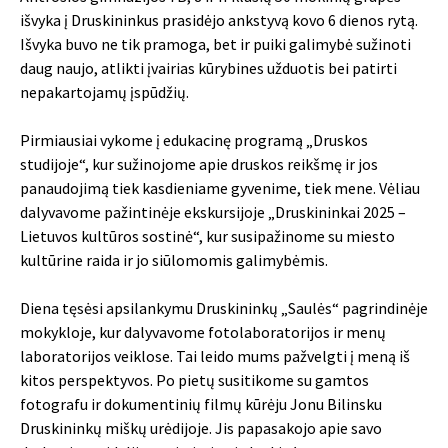
išvyka į Druskininkus prasidėjo ankstyvą kovo 6 dienos rytą.
Išvyka buvo ne tik pramoga, bet ir puiki galimybė sužinoti
daug naujo, atlikti įvairias kūrybines užduotis bei patirti
nepakartojamų įspūdžių.
Pirmiausiai vykome į edukacinę programą „Druskos
studijoje“, kur sužinojome apie druskos reikšmę ir jos
panaudojimą tiek kasdieniame gyvenime, tiek mene. Vėliau
dalyvavome pažintinėje ekskursijoje „Druskininkai 2025 –
Lietuvos kultūros sostinė“, kur susipažinome su miesto
kultūrine raida ir jo siūlomomis galimybėmis.
Diena tęsėsi apsilankymu Druskininkų „Saulės“ pagrindinėje
mokykloje, kur dalyvavome fotolaboratorijos ir menų
laboratorijos veiklose. Tai leido mums pažvelgti į meną iš
kitos perspektyvos. Po pietų susitikome su gamtos
fotografu ir dokumentinių filmų kūrėju Jonu Bilinsku
Druskininkų miškų urėdijoje. Jis papasakojo apie savo