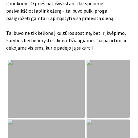
išmokome. O prieš pat išvykstant dar spėjome
pasivaikščioti aplink ežerą – tai buvo puiki proga
pasigrožėti gamta ir apmąstyti visą praleistą dieną.
Tai buvo ne tik kelionė į kultūros sostinę, bet ir įkvėpimo,
kūrybos bei bendrystės diena. Džiaugiamės šia patirtimi ir
dėkojame visiems, kurie padėjo ją sukurti!