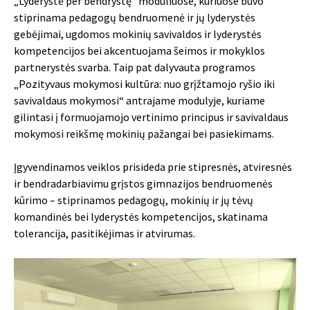
„Lyderystė per bendrystę“ moduliuose, kuriuose buvo
stiprinama pedagogų bendruomenė ir jų lyderystės
gebėjimai, ugdomos mokinių savivaldos ir lyderystės
kompetencijos bei akcentuojama šeimos ir mokyklos
partnerystės svarba. Taip pat dalyvauta programos
„Pozityvaus mokymosi kultūra: nuo grįžtamojo ryšio iki
savivaldaus mokymosi“ antrajame modulyje, kuriame
gilintasi į formuojamojo vertinimo principus ir savivaldaus
mokymosi reikšmę mokinių pažangai bei pasiekimams.
Įgyvendinamos veiklos prisideda prie stipresnės, atviresnės
ir bendradarbiavimu grįstos gimnazijos bendruomenės
kūrimo – stiprinamos pedagogų, mokinių ir jų tėvų
komandinės bei lyderystės kompetencijos, skatinama
tolerancija, pasitikėjimas ir atvirumas.