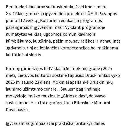
Bendradarbiaudama su Druskininkų švietimo centru,
Gražiškių gimnazija įgyvendina projekto TŪM II Pažangos
plano 112 veiklą „Kultūrinių edukacijų programos
parengimas ir įgyvendinimas“. Vykdant programoje
numatytas veiklas, ugdomos komunikavimo ir
kūrybiškumo, kultūrinė, pažinimo, saviraiškos ir atnaujintą
ugdymo turinį atliepiančios kompetencijos bei mažinama
kultūrinė atskirtis.
Pirmoji gimnazijos II–IV klasių 50 mokinių grupė į 2025
metų Lietuvos kultūros sostine tapusius Druskininkus vyko
2025 m. sausio 23 dieną. Mokiniai apsilankė
Druskininkų
jaunimo užimtumo centre
, „Saulės“ pagrindinėje
mokykloje, miško muziejuje „Girios aidas“, dalyvavo
susitikimuose su fotografais Jonu Bilinsku ir Mariumi
Dovidausku.
Įgytas žinias gimnazistai praktiškai pritaikys dailės