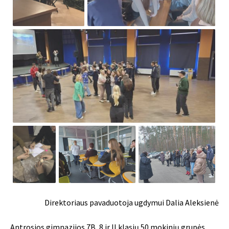
Direktoriaus pavaduotoja ugdymui Dalia Aleksienė
Antrosios gimnazijos 7B, 8 ir II klasių 50 mokinių grupės