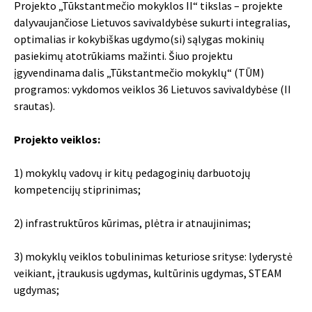
Projekto „Tūkstantmečio mokyklos II“ tikslas – projekte
dalyvaujančiose Lietuvos savivaldybėse sukurti integralias,
optimalias ir kokybiškas ugdymo(si) sąlygas mokinių
pasiekimų atotrūkiams mažinti. Šiuo projektu
įgyvendinama dalis „Tūkstantmečio mokyklų“ (TŪM)
programos: vykdomos veiklos 36 Lietuvos savivaldybėse (II
srautas).
Projekto veiklos:
1) mokyklų vadovų ir kitų pedagoginių darbuotojų
kompetencijų stiprinimas;
2) infrastruktūros kūrimas, plėtra ir atnaujinimas;
3) mokyklų veiklos tobulinimas keturiose srityse: lyderystė
veikiant, įtraukusis ugdymas, kultūrinis ugdymas, STEAM
ugdymas;