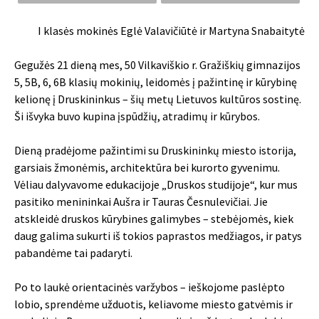
I klasės mokinės Eglė Valavičiūtė ir Martyna Snabaitytė
Gegužės 21 dieną mes, 50 Vilkaviškio r. Gražiškių gimnazijos
5, 5B, 6, 6B klasių mokinių, leidomės į pažintinę ir kūrybinę
kelionę į Druskininkus – šių metų Lietuvos kultūros sostinę.
Ši išvyka buvo kupina įspūdžių, atradimų ir kūrybos.
Dieną pradėjome pažintimi su Druskininkų miesto istorija,
garsiais žmonėmis, architektūra bei kurorto gyvenimu.
Vėliau dalyvavome edukacijoje „Druskos studijoje“, kur mus
pasitiko menininkai Aušra ir Tauras Česnulevičiai. Jie
atskleidė druskos kūrybines galimybes – stebėjomės, kiek
daug galima sukurti iš tokios paprastos medžiagos, ir patys
pabandėme tai padaryti.
Po to laukė orientacinės varžybos – ieškojome paslėpto
lobio, sprendėme užduotis, keliavome miesto gatvėmis ir