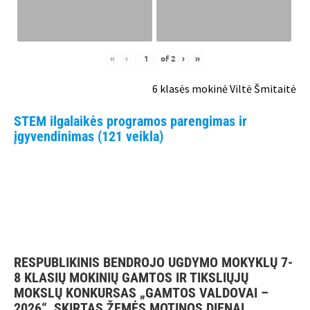
«
‹
of
2
›
»
6 klasės mokinė Viltė Šmitaitė
STEM ilgalaikės programos parengimas ir
įgyvendinimas (121 veikla)
RESPUBLIKINIS BENDROJO UGDYMO MOKYKLŲ 7-
8 KLASIŲ MOKINIŲ GAMTOS IR TIKSLIŲJŲ
MOKSLŲ KONKURSAS „GAMTOS VALDOVAI –
2026“, SKIRTAS ŽEMĖS MOTINOS DIENAI