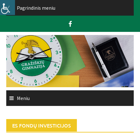
Skip
Pagrindinis meniu
to
content
Meniu
ES FONDŲ INVESTICIJOS