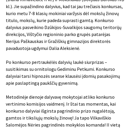
kl.). Jie supažindino dalyvius, kad tai jau trečiasis konkursas,
kurio metu 7-8 klasių mokiniai varžysis dėl mokslų žinovų
titulo, mokslų, kurie padeda suprasti gamtą. Konkurso
dalyvius pasveikino Dzūkijos-Suvalkijos saugomų teritorijų
direkcijos, Vištyčio regioninio parko grupės patarėjas
Nerijus Paškauskas ir Gražiškių gimnazijos direktorės
pavaduotoja ugdymui Dalia Aleksienė.
Po konkurso pertraukėlės dalyvių laukė siurprizas –
susitikimas su ornitologu Gediminu Petkumi. Konkurso
dalyviai tarsi hipnozės seanse klausėsi įdomių pasakojimų
apie paslaptingą paukščių gyvenimą.
Metodinėje dienoje dalyvavę mokytojai atliko konkurso
vertinimo komisijos vaidmenį. Ir štai tas momentas, kai
konkurso dalyviai išgirsta pagrindinio prizo nugalėtoją,
gamtos ir tiksliųjų mokslų žinovę! Ja tapo Vilkaviškio
Salomėjos Nėries pagrindinės mokyklos komanda! II vietą