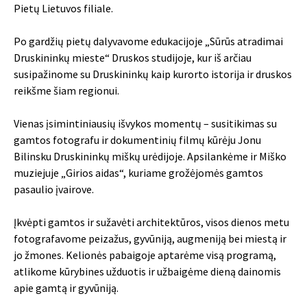
Pietų Lietuvos filiale.
Po gardžių pietų dalyvavome edukacijoje „Sūrūs atradimai
Druskininkų mieste“ Druskos studijoje, kur iš arčiau
susipažinome su Druskininkų kaip kurorto istorija ir druskos
reikšme šiam regionui.
Vienas įsimintiniausių išvykos momentų – susitikimas su
gamtos fotografu ir dokumentinių filmų kūrėju Jonu
Bilinsku Druskininkų miškų urėdijoje. Apsilankėme ir Miško
muziejuje „Girios aidas“, kuriame grožėjomės gamtos
pasaulio įvairove.
Įkvėpti gamtos ir sužavėti architektūros, visos dienos metu
fotografavome peizažus, gyvūniją, augmeniją bei miestą ir
jo žmones. Kelionės pabaigoje aptarėme visą programą,
atlikome kūrybines užduotis ir užbaigėme dieną dainomis
apie gamtą ir gyvūniją.