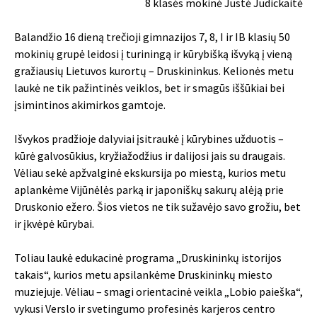
8 klasės mokinė Justė Judickaitė
Balandžio 16 dieną trečioji gimnazijos 7, 8, I ir IB klasių 50
mokinių grupė leidosi į turiningą ir kūrybišką išvyką į vieną
gražiausių Lietuvos kurortų – Druskininkus. Kelionės metu
laukė ne tik pažintinės veiklos, bet ir smagūs iššūkiai bei
įsimintinos akimirkos gamtoje.
Išvykos pradžioje dalyviai įsitraukė į kūrybines užduotis –
kūrė galvosūkius, kryžiažodžius ir dalijosi jais su draugais.
Vėliau sekė apžvalginė ekskursija po miestą, kurios metu
aplankėme Vijūnėlės parką ir japoniškų sakurų alėją prie
Druskonio ežero. Šios vietos ne tik sužavėjo savo grožiu, bet
ir įkvėpė kūrybai.
Toliau laukė edukacinė programa „Druskininkų istorijos
takais“, kurios metu apsilankėme Druskininkų miesto
muziejuje. Vėliau – smagi orientacinė veikla „Lobio paieška“,
vykusi Verslo ir svetingumo profesinės karjeros centro