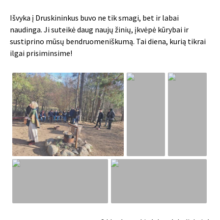
Išvyka į Druskininkus buvo ne tik smagi, bet ir labai
naudinga. Ji suteikė daug naujų žinių, įkvėpė kūrybai ir
sustiprino mūsų bendruomeniškumą. Tai diena, kurią tikrai
ilgai prisiminsime!