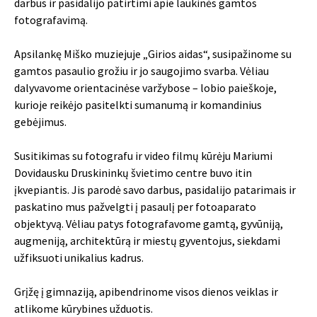
darbus ir pasidalijo patirtimi apie laukinės gamtos
fotografavimą.
Apsilankę Miško muziejuje „Girios aidas“, susipažinome su
gamtos pasaulio grožiu ir jo saugojimo svarba. Vėliau
dalyvavome orientacinėse varžybose – lobio paieškoje,
kurioje reikėjo pasitelkti sumanumą ir komandinius
gebėjimus.
Susitikimas su fotografu ir video filmų kūrėju Mariumi
Dovidausku Druskininkų švietimo centre buvo itin
įkvepiantis. Jis parodė savo darbus, pasidalijo patarimais ir
paskatino mus pažvelgti į pasaulį per fotoaparato
objektyvą. Vėliau patys fotografavome gamtą, gyvūniją,
augmeniją, architektūrą ir miestų gyventojus, siekdami
užfiksuoti unikalius kadrus.
Grįžę į gimnaziją, apibendrinome visos dienos veiklas ir
atlikome kūrybines užduotis.