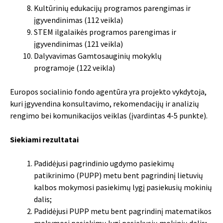
Kultūrinių edukacijų programos parengimas ir
įgyvendinimas (112 veikla)
STEM ilgalaikės programos parengimas ir
įgyvendinimas (121 veikla)
Dalyvavimas Gamtosauginių mokyklų
programoje (122 veikla)
Europos socialinio fondo agentūra yra projekto vykdytoja,
kuri įgyvendina konsultavimo, rekomendacijų ir analizių
rengimo bei komunikacijos veiklas (įvardintas 4-5 punkte).
Siekiami rezultatai
Padidėjusi pagrindinio ugdymo pasiekimų
patikrinimo (PUPP) metu bent pagrindinį lietuvių
kalbos mokymosi pasiekimų lygį pasiekusių mokinių
dalis;
Padidėjusi PUPP metu bent pagrindinį matematikos
mokymosi pasiekimų lygį pasiekusių mokinių dalis;