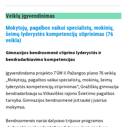
Veiklų įgyvendinimas
Mokytojų, pagalbos vaikui specialistų, mokinių,
šeimų lyderystės kompetencijų stiprinimas (76
veikla)
Gimnazijos bendruomenė stiprino lyderystės ir
bendradarbiavimo kompetencijas
Įgyvendindama projekto TŪM II Pažangos plano 76 veiklą
„Mokytojų, pagalbos vaikui specialistų, mokinių, šeimų
lyderystės kompetencijų stiprinimas“, Gražiškių gimnazija
bendradarbiauja su Vilkaviškio rajono Švietimo pagalbos
tarnyba. Gimnazijos bendruomenė įsitraukė į įvairius
mokymus.
Bendruomenės nariai dalyvavo trijuose programos