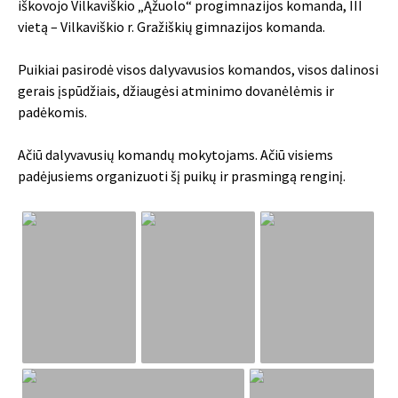
iškovojo Vilkaviškio „Ąžuolo“ progimnazijos komanda, III
vietą – Vilkaviškio r. Gražiškių gimnazijos komanda.
Puikiai pasirodė visos dalyvavusios komandos, visos dalinosi
gerais įspūdžiais, džiaugėsi atminimo dovanėlėmis ir
padėkomis.
Ačiū dalyvavusių komandų mokytojams. Ačiū visiems
padėjusiems organizuoti šį puikų ir prasmingą renginį.