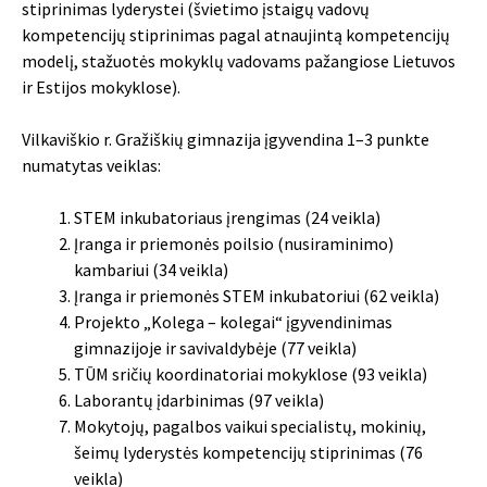
stiprinimas lyderystei (švietimo įstaigų vadovų
kompetencijų stiprinimas pagal atnaujintą kompetencijų
modelį, stažuotės mokyklų vadovams pažangiose Lietuvos
ir Estijos mokyklose).
Vilkaviškio r. Gražiškių gimnazija įgyvendina 1–3 punkte
numatytas veiklas:
STEM inkubatoriaus įrengimas (24 veikla)
Įranga ir priemonės poilsio (nusiraminimo)
kambariui (34 veikla)
Įranga ir priemonės STEM inkubatoriui (62 veikla)
Projekto „Kolega – kolegai“ įgyvendinimas
gimnazijoje ir savivaldybėje (77 veikla)
TŪM sričių koordinatoriai mokyklose (93 veikla)
Laborantų įdarbinimas (97 veikla)
Mokytojų, pagalbos vaikui specialistų, mokinių,
šeimų lyderystės kompetencijų stiprinimas (76
veikla)