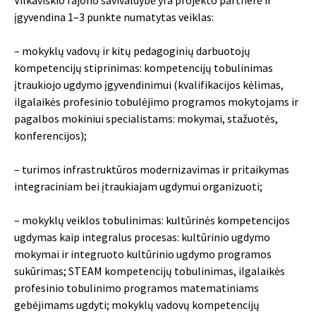
įgyvendina 1–3 punkte numatytas veiklas:
– mokyklų vadovų ir kitų pedagoginių darbuotojų
kompetencijų stiprinimas: kompetencijų tobulinimas
įtraukiojo ugdymo įgyvendinimui (kvalifikacijos kėlimas,
ilgalaikės profesinio tobulėjimo programos mokytojams ir
pagalbos mokiniui specialistams: mokymai, stažuotės,
konferencijos);
– turimos infrastruktūros modernizavimas ir pritaikymas
integraciniam bei įtraukiajam ugdymui organizuoti;
– mokyklų veiklos tobulinimas: kultūrinės kompetencijos
ugdymas kaip integralus procesas: kultūrinio ugdymo
mokymai ir integruoto kultūrinio ugdymo programos
sukūrimas; STEAM kompetencijų tobulinimas, ilgalaikės
profesinio tobulinimo programos matematiniams
gebėjimams ugdyti; mokyklų vadovų kompetencijų