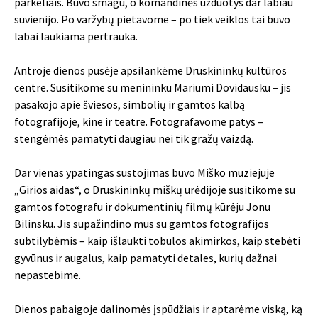
parkeliais. Buvo smagu, o komandinės užduotys dar labiau
suvienijo. Po varžybų pietavome – po tiek veiklos tai buvo
labai laukiama pertrauka.
Antroje dienos pusėje apsilankėme Druskininkų kultūros
centre. Susitikome su menininku Mariumi Dovidausku – jis
pasakojo apie šviesos, simbolių ir gamtos kalbą
fotografijoje, kine ir teatre. Fotografavome patys –
stengėmės pamatyti daugiau nei tik gražų vaizdą.
Dar vienas ypatingas sustojimas buvo Miško muziejuje
„Girios aidas“, o Druskininkų miškų urėdijoje susitikome su
gamtos fotografu ir dokumentinių filmų kūrėju Jonu
Bilinsku. Jis supažindino mus su gamtos fotografijos
subtilybėmis – kaip išlaukti tobulos akimirkos, kaip stebėti
gyvūnus ir augalus, kaip pamatyti detales, kurių dažnai
nepastebime.
Dienos pabaigoje dalinomės įspūdžiais ir aptarėme viską, ką