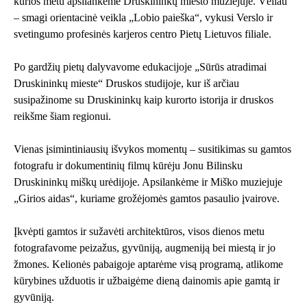
kurios metu apsilankėme Druskininkų miesto muziejuje. Vėliau
– smagi orientacinė veikla „Lobio paieška“, vykusi Verslo ir
svetingumo profesinės karjeros centro Pietų Lietuvos filiale.
Po gardžių pietų dalyvavome edukacijoje „Sūrūs atradimai
Druskininkų mieste“ Druskos studijoje, kur iš arčiau
susipažinome su Druskininkų kaip kurorto istorija ir druskos
reikšme šiam regionui.
Vienas įsimintiniausių išvykos momentų – susitikimas su gamtos
fotografu ir dokumentinių filmų kūrėju Jonu Bilinsku
Druskininkų miškų urėdijoje. Apsilankėme ir Miško muziejuje
„Girios aidas“, kuriame grožėjomės gamtos pasaulio įvairove.
Įkvėpti gamtos ir sužavėti architektūros, visos dienos metu
fotografavome peizažus, gyvūniją, augmeniją bei miestą ir jo
žmones. Kelionės pabaigoje aptarėme visą programą, atlikome
kūrybines užduotis ir užbaigėme dieną dainomis apie gamtą ir
gyvūniją.