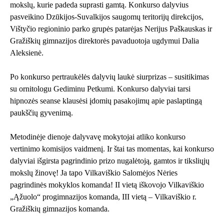
mokslų, kurie padeda suprasti gamtą. Konkurso dalyvius
pasveikino Dzūkijos-Suvalkijos saugomų teritorijų direkcijos,
Vištyčio regioninio parko grupės patarėjas Nerijus Paškauskas ir
Gražiškių gimnazijos direktorės pavaduotoja ugdymui Dalia
Aleksienė.
Po konkurso pertraukėlės dalyvių laukė siurprizas – susitikimas
su ornitologu Gediminu Petkumi. Konkurso dalyviai tarsi
hipnozės seanse klausėsi įdomių pasakojimų apie paslaptingą
paukščių gyvenimą.
Metodinėje dienoje dalyvavę mokytojai atliko konkurso
vertinimo komisijos vaidmenį. Ir štai tas momentas, kai konkurso
dalyviai išgirsta pagrindinio prizo nugalėtoją, gamtos ir tiksliųjų
mokslų žinovę! Ja tapo Vilkaviškio Salomėjos Nėries
pagrindinės mokyklos komanda! II vietą iškovojo Vilkaviškio
„Ąžuolo“ progimnazijos komanda, III vietą – Vilkaviškio r.
Gražiškių gimnazijos komanda.