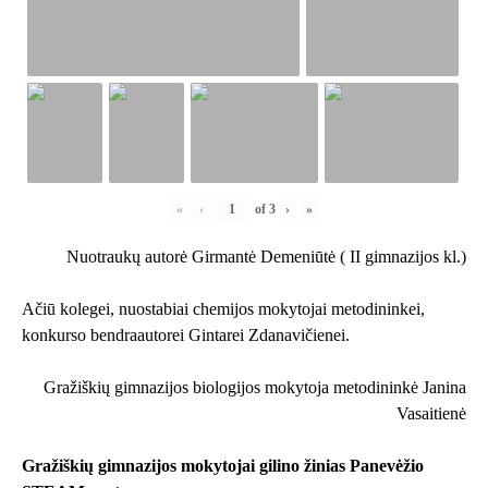
«
‹
of
3
›
»
Nuotraukų autorė Girmantė Demeniūtė ( II gimnazijos kl.)
Ačiū kolegei, nuostabiai chemijos mokytojai metodininkei,
konkurso bendraautorei Gintarei Zdanavičienei.
Gražiškių gimnazijos biologijos mokytoja metodininkė Janina
Vasaitienė
Gražiškių gimnazijos mokytojai gilino žinias Panevėžio