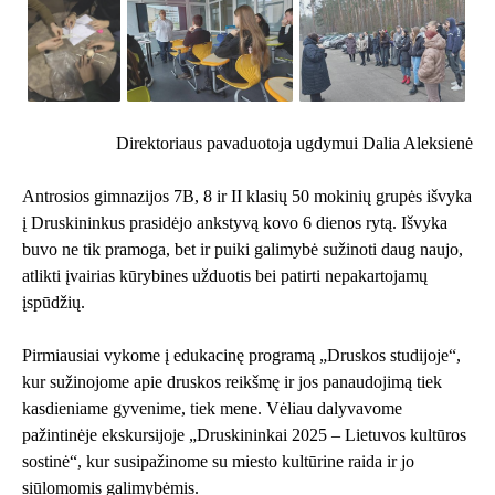
Direktoriaus pavaduotoja ugdymui Dalia Aleksienė
Antrosios gimnazijos 7B, 8 ir II klasių 50 mokinių grupės išvyka
į Druskininkus prasidėjo ankstyvą kovo 6 dienos rytą. Išvyka
buvo ne tik pramoga, bet ir puiki galimybė sužinoti daug naujo,
atlikti įvairias kūrybines užduotis bei patirti nepakartojamų
įspūdžių.
Pirmiausiai vykome į edukacinę programą „Druskos studijoje“,
kur sužinojome apie druskos reikšmę ir jos panaudojimą tiek
kasdieniame gyvenime, tiek mene. Vėliau dalyvavome
pažintinėje ekskursijoje „Druskininkai 2025 – Lietuvos kultūros
sostinė“, kur susipažinome su miesto kultūrine raida ir jo
siūlomomis galimybėmis.