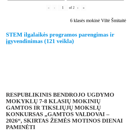
«
‹
of
2
›
»
6 klasės mokinė Viltė Šmitaitė
STEM ilgalaikės programos parengimas ir
įgyvendinimas (121 veikla)
RESPUBLIKINIS BENDROJO UGDYMO
MOKYKLŲ 7-8 KLASIŲ MOKINIŲ
GAMTOS IR TIKSLIŲJŲ MOKSLŲ
KONKURSAS „GAMTOS VALDOVAI –
2026“, SKIRTAS ŽEMĖS MOTINOS DIENAI
PAMINĖTI