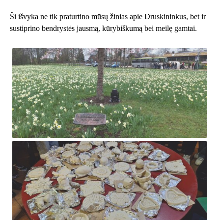
Ši išvyka ne tik praturtino mūsų žinias apie Druskininkus, bet ir
sustiprino bendrystės jausmą, kūrybiškumą bei meilę gamtai.