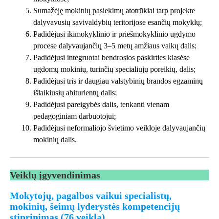
Sumažėję mokinių pasiekimų atotrūkiai tarp projekte
dalyvavusių savivaldybių teritorijose esančių mokyklų;
Padidėjusi ikimokyklinio ir priešmokyklinio ugdymo
procese dalyvaujančių 3–5 metų amžiaus vaikų dalis;
Padidėjusi integruotai bendrosios paskirties klasėse
ugdomų mokinių, turinčių specialiųjų poreikių, dalis;
Padidėjusi tris ir daugiau valstybinių brandos egzaminų
išlaikiusių abiturientų dalis;
Padidėjusi pareigybės dalis, tenkanti vienam
pedagoginiam darbuotojui;
Padidėjusi neformaliojo švietimo veikloje dalyvaujančių
mokinių dalis.
Veiklų įgyvendinimas
Mokytojų, pagalbos vaikui specialistų,
mokinių, šeimų lyderystės kompetencijų
stiprinimas (76 veikla)