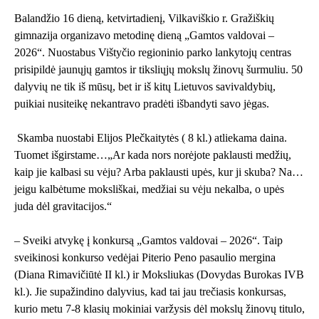
Balandžio 16 dieną, ketvirtadienį, Vilkaviškio r. Gražiškių
gimnazija organizavo metodinę dieną „Gamtos valdovai –
2026“. Nuostabus Vištyčio regioninio parko lankytojų centras
prisipildė jaunųjų gamtos ir tiksliųjų mokslų žinovų šurmuliu. 50
dalyvių ne tik iš mūsų, bet ir iš kitų Lietuvos savivaldybių,
puikiai nusiteikę nekantravo pradėti išbandyti savo jėgas.
Skamba nuostabi Elijos Plečkaitytės ( 8 kl.) atliekama daina.
Tuomet išgirstame…„Ar kada nors norėjote paklausti medžių,
kaip jie kalbasi su vėju? Arba paklausti upės, kur ji skuba? Na…
jeigu kalbėtume moksliškai, medžiai su vėju nekalba, o upės
juda dėl gravitacijos.“
– Sveiki atvykę į konkursą „Gamtos valdovai – 2026“. Taip
sveikinosi konkurso vedėjai Piterio Peno pasaulio mergina
(Diana Rimavičiūtė II kl.) ir Moksliukas (Dovydas Burokas IVB
kl.). Jie supažindino dalyvius, kad tai jau trečiasis konkursas,
kurio metu 7-8 klasių mokiniai varžysis dėl mokslų žinovų titulo,