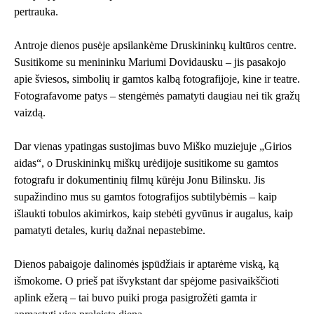
pertrauka.
Antroje dienos pusėje apsilankėme Druskininkų kultūros centre.
Susitikome su menininku Mariumi Dovidausku – jis pasakojo
apie šviesos, simbolių ir gamtos kalbą fotografijoje, kine ir teatre.
Fotografavome patys – stengėmės pamatyti daugiau nei tik gražų
vaizdą.
Dar vienas ypatingas sustojimas buvo Miško muziejuje „Girios
aidas“, o Druskininkų miškų urėdijoje susitikome su gamtos
fotografu ir dokumentinių filmų kūrėju Jonu Bilinsku. Jis
supažindino mus su gamtos fotografijos subtilybėmis – kaip
išlaukti tobulos akimirkos, kaip stebėti gyvūnus ir augalus, kaip
pamatyti detales, kurių dažnai nepastebime.
Dienos pabaigoje dalinomės įspūdžiais ir aptarėme viską, ką
išmokome. O prieš pat išvykstant dar spėjome pasivaikščioti
aplink ežerą – tai buvo puiki proga pasigrožėti gamta ir