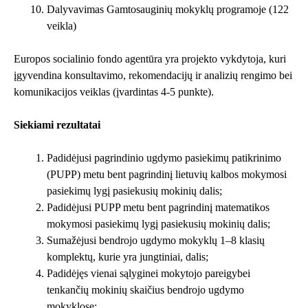
Dalyvavimas Gamtosauginių mokyklų programoje (122
veikla)
Europos socialinio fondo agentūra yra projekto vykdytoja, kuri
įgyvendina konsultavimo, rekomendacijų ir analizių rengimo bei
komunikacijos veiklas (įvardintas 4-5 punkte).
Siekiami rezultatai
Padidėjusi pagrindinio ugdymo pasiekimų patikrinimo
(PUPP) metu bent pagrindinį lietuvių kalbos mokymosi
pasiekimų lygį pasiekusių mokinių dalis;
Padidėjusi PUPP metu bent pagrindinį matematikos
mokymosi pasiekimų lygį pasiekusių mokinių dalis;
Sumažėjusi bendrojo ugdymo mokyklų 1–8 klasių
komplektų, kurie yra jungtiniai, dalis;
Padidėjęs vienai sąlyginei mokytojo pareigybei
tenkančių mokinių skaičius bendrojo ugdymo
mokyklose;