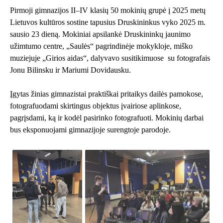
Pirmoji gimnazijos II–IV klasių 50 mokinių grupė į 2025 metų
Lietuvos kultūros sostine tapusius Druskininkus vyko 2025 m.
sausio 23 dieną. Mokiniai apsilankė
Druskininkų jaunimo
užimtumo centre
, „Saulės“ pagrindinėje mokykloje, miško
muziejuje „Girios aidas“, dalyvavo susitikimuose su fotografais
Jonu Bilinsku ir Mariumi Dovidausku.
Įgytas žinias gimnazistai praktiškai pritaikys dailės pamokose,
fotografuodami skirtingus objektus įvairiose aplinkose,
pagrįsdami, ką ir kodėl pasirinko fotografuoti. Mokinių darbai
bus eksponuojami gimnazijoje surengtoje parodoje.