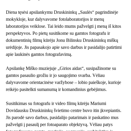
Diena tęsėsi apsilankymu Druskininkų „Saulės“ pagrindinėje
mokykloje, kur dalyvavome fotolaboratorijos ir menų
laboratorijos veiklose. Tai leido mums pažvelgti į meną iš kitos
perspektyvos. Po pietų susitikome su gamtos fotografu ir
dokumentinių filmų kūrėju Jonu Bilinsku Druskininkų miškų
urėdijoje. Jis papasakojo apie savo darbus ir pasidalijo patirtimi
apie laukinės gamtos fotografavimą.
Apsilankę Miško muziejuje „Girios aidas“, susipažinome su
gamtos pasaulio grožiu ir jo saugojimo svarba. Vėliau
dalyvavome orientacinėse varžybose – lobio paieškoje, kurioje
reikėjo pasitelkti sumanumą ir komandinius gebėjimus.
Susitikimas su fotografu ir video filmų kūrėju Mariumi
Dovidausku Druskininkų švietimo centre buvo itin įkvepiantis.
Jis parodė savo darbus, pasidalijo patarimais ir paskatino mus
pažvelgti į pasaulį per fotoaparato objektyvą. Vėliau patys