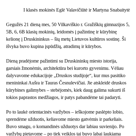
I klasės mokinės Eglė Valavičiūtė ir Martyna Snabaitytė
Gegužės 21 dieną mes, 50 Vilkaviškio r. Gražiškių gimnazijos 5,
5B, 6, 6B klasių mokinių, leidomės į pažintinę ir kūrybinę
kelionę į Druskininkus – šių metų Lietuvos kultūros sostinę. Ši
išvyka buvo kupina įspūdžių, atradimų ir kūrybos.
Dieną pradėjome pažintimi su Druskininkų miesto istorija,
garsiais žmonėmis, architektūra bei kurorto gyvenimu. Vėliau
dalyvavome edukacijoje „Druskos studijoje“, kur mus pasitiko
menininkai Aušra ir Tauras Česnulevičiai. Jie atskleidė druskos
kūrybines galimybes – stebėjomės, kiek daug galima sukurti iš
tokios paprastos medžiagos, ir patys pabandėme tai padaryti.
Po to laukė orientacinės varžybos – ieškojome paslėpto lobio,
sprendėme užduotis, keliavome miesto gatvėmis ir parkeliais.
Buvo smagu, o komandinės užduotys dar labiau suvienijo. Po
varžybų pietavome – po tiek veiklos tai buvo labai laukiama