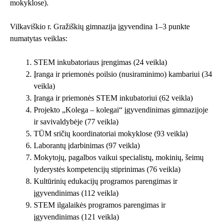
mokyklose).
Vilkaviškio r. Gražiškių gimnazija įgyvendina 1–3 punkte
numatytas veiklas:
STEM inkubatoriaus įrengimas (24 veikla)
Įranga ir priemonės poilsio (nusiraminimo) kambariui (34
veikla)
Įranga ir priemonės STEM inkubatoriui (62 veikla)
Projekto „Kolega – kolegai“ įgyvendinimas gimnazijoje
ir savivaldybėje (77 veikla)
TŪM sričių koordinatoriai mokyklose (93 veikla)
Laborantų įdarbinimas (97 veikla)
Mokytojų, pagalbos vaikui specialistų, mokinių, šeimų
lyderystės kompetencijų stiprinimas (76 veikla)
Kultūrinių edukacijų programos parengimas ir
įgyvendinimas (112 veikla)
STEM ilgalaikės programos parengimas ir
įgyvendinimas (121 veikla)