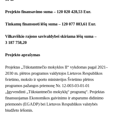
Projekto finansavimo suma – 120 020 428,53 Eur.
Tinkamų finansuoti lėšų suma – 120 077 883,61 Eur.
Vilkaviškio rajono savivaldybei skiriama lėšų suma –
3 187 758,20
Projekto aprašymas
Projektas „Tūkstantmečio mokyklos II“ vykdomas pagal 2021–
2030 m. plėtros programos valdytojos Lietuvos Respublikos
švietimo, mokslo ir sporto ministerijos Švietimo plėtros
programos pažangos priemonę Nr. 12-003-03-01-01
„Įgyvendinti „Tūkstantmečio mokyklų“ programą“. Projektas
finansuojamas Ekonomikos gaivinimo ir atsparumo didinimo
priemonės (EGADP) bei Lietuvos Respublikos valstybės
biudžeto lėšomis.