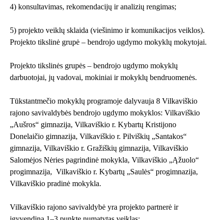
4) konsultavimas, rekomendacijų ir analizių rengimas;
5) projekto veiklų sklaida (viešinimo ir komunikacijos veiklos).
Projekto tikslinė grupė – bendrojo ugdymo mokyklų mokytojai.
Projekto tikslinės grupės – bendrojo ugdymo mokyklų
darbuotojai, jų vadovai, mokiniai ir mokyklų bendruomenės.
Tūkstantmečio mokyklų programoje dalyvauja 8 Vilkaviškio
rajono savivaldybės bendrojo ugdymo mokyklos: Vilkaviškio
„Aušros“ gimnazija, Vilkaviškio r. Kybartų Kristijono
Donelaičio gimnazija, Vilkaviškio r. Pilviškių „Santakos“
gimnazija, Vilkaviškio r. Gražiškių gimnazija, Vilkaviškio
Salomėjos Nėries pagrindinė mokykla, Vilkaviškio „Ąžuolo“
progimnazija, Vilkaviškio r. Kybartų „Saulės“ progimnazija,
Vilkaviškio pradinė mokykla.
Vilkaviškio rajono savivaldybė yra projekto partnerė ir
įgyvendina 1–3 punkte numatytas veiklas: