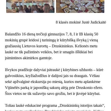
8 klasės mokinė Justė Judickaitė
Balandžio 16 dieną trečioji gimnazijos 7, 8, I ir IB klasių 50
mokinių grupė leidosi į turiningą ir kūrybišką išvyką į vieną
gražiausių Lietuvos kurortų – Druskininkus. Kelionės metu
laukė ne tik pažintinės veiklos, bet ir smagūs iššūkiai bei
įsimintinos akimirkos gamtoje.
Išvykos pradžioje dalyviai įsitraukė į kūrybines užduotis – kūrė
galvosūkius, kryžiažodžius ir dalijosi jais su draugais. Vėliau
sekė apžvalginė ekskursija po miestą, kurios metu aplankėme
Vijūnėlės parką ir japoniškų sakurų alėją prie Druskonio ežero.
Šios vietos ne tik sužavėjo savo grožiu, bet ir įkvėpė kūrybai.
Toliau laukė edukacinė programa „Druskininkų istorijos takais“,