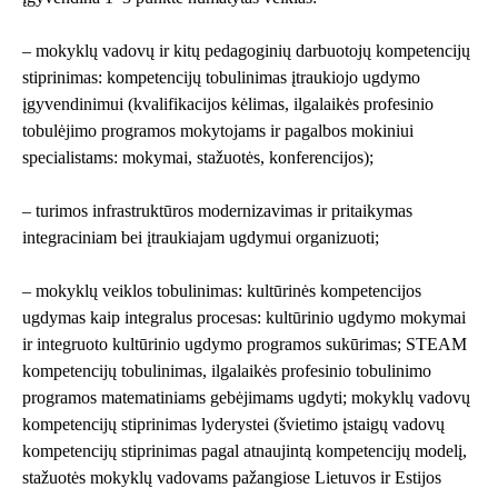
– mokyklų vadovų ir kitų pedagoginių darbuotojų kompetencijų
stiprinimas: kompetencijų tobulinimas įtraukiojo ugdymo
įgyvendinimui (kvalifikacijos kėlimas, ilgalaikės profesinio
tobulėjimo programos mokytojams ir pagalbos mokiniui
specialistams: mokymai, stažuotės, konferencijos);
– turimos infrastruktūros modernizavimas ir pritaikymas
integraciniam bei įtraukiajam ugdymui organizuoti;
– mokyklų veiklos tobulinimas: kultūrinės kompetencijos
ugdymas kaip integralus procesas: kultūrinio ugdymo mokymai
ir integruoto kultūrinio ugdymo programos sukūrimas; STEAM
kompetencijų tobulinimas, ilgalaikės profesinio tobulinimo
programos matematiniams gebėjimams ugdyti; mokyklų vadovų
kompetencijų stiprinimas lyderystei (švietimo įstaigų vadovų
kompetencijų stiprinimas pagal atnaujintą kompetencijų modelį,
stažuotės mokyklų vadovams pažangiose Lietuvos ir Estijos