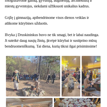
fotografavome gamtą, gyvūniją, augmeniją, architektūrą ir
miestų gyventojus, siekdami užfiksuoti unikalius kadrus.
Grįžę į gimnaziją, apibendrinome visos dienos veiklas ir
atlikome kūrybines užduotis.
Išvyka į Druskininkus buvo ne tik smagi, bet ir labai naudinga.
Ji suteikė daug naujų žinių, įkvėpė kūrybai ir sustiprino mūsų
bendruomeniškumą. Tai diena, kurią tikrai ilgai prisiminsime!