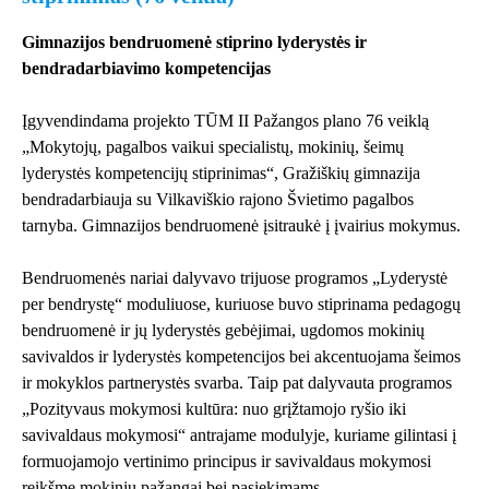
Gimnazijos bendruomenė stiprino lyderystės ir
bendradarbiavimo kompetencijas
Įgyvendindama projekto TŪM II Pažangos plano 76 veiklą
„Mokytojų, pagalbos vaikui specialistų, mokinių, šeimų
lyderystės kompetencijų stiprinimas“, Gražiškių gimnazija
bendradarbiauja su Vilkaviškio rajono Švietimo pagalbos
tarnyba. Gimnazijos bendruomenė įsitraukė į įvairius mokymus.
Bendruomenės nariai dalyvavo trijuose programos „Lyderystė
per bendrystę“ moduliuose, kuriuose buvo stiprinama pedagogų
bendruomenė ir jų lyderystės gebėjimai, ugdomos mokinių
savivaldos ir lyderystės kompetencijos bei akcentuojama šeimos
ir mokyklos partnerystės svarba. Taip pat dalyvauta programos
„Pozityvaus mokymosi kultūra: nuo grįžtamojo ryšio iki
savivaldaus mokymosi“ antrajame modulyje, kuriame gilintasi į
formuojamojo vertinimo principus ir savivaldaus mokymosi
reikšmę mokinių pažangai bei pasiekimams.