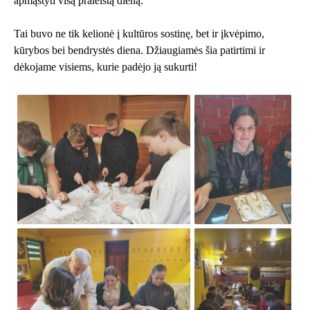
apmąstyti visą praleistą dieną.
Tai buvo ne tik kelionė į kultūros sostinę, bet ir įkvėpimo,
kūrybos bei bendrystės diena. Džiaugiamės šia patirtimi ir
dėkojame visiems, kurie padėjo ją sukurti!