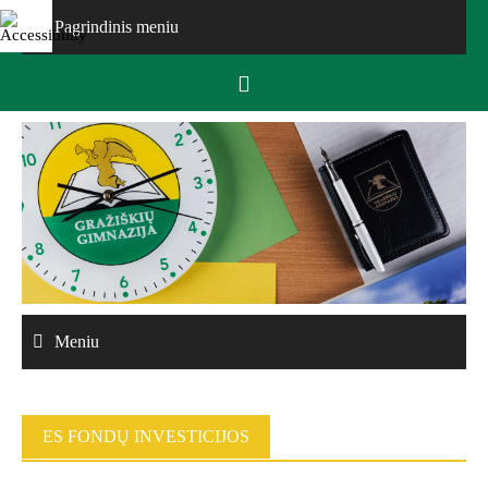
Skip
Pagrindinis meniu
to
content
Meniu
ES FONDŲ INVESTICIJOS