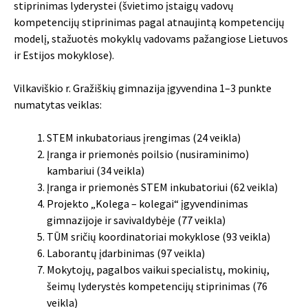
stiprinimas lyderystei (švietimo įstaigų vadovų
kompetencijų stiprinimas pagal atnaujintą kompetencijų
modelį, stažuotės mokyklų vadovams pažangiose Lietuvos
ir Estijos mokyklose).
Vilkaviškio r. Gražiškių gimnazija įgyvendina 1–3 punkte
numatytas veiklas:
STEM inkubatoriaus įrengimas (24 veikla)
Įranga ir priemonės poilsio (nusiraminimo)
kambariui (34 veikla)
Įranga ir priemonės STEM inkubatoriui (62 veikla)
Projekto „Kolega – kolegai“ įgyvendinimas
gimnazijoje ir savivaldybėje (77 veikla)
TŪM sričių koordinatoriai mokyklose (93 veikla)
Laborantų įdarbinimas (97 veikla)
Mokytojų, pagalbos vaikui specialistų, mokinių,
šeimų lyderystės kompetencijų stiprinimas (76
veikla)