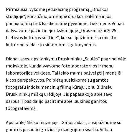
Pirmiausiai vykome į edukacinę programą „Druskos
studijoje“, kur sužinojome apie druskos reikšmę ir jos
panaudojimą tiek kasdieniame gyvenime, tiek mene. Vėliau
dalyvavome pažintinėje ekskursijoje „Druskininkai 2025 –
Lietuvos kultūros sostinė“, kur susipažinome su miesto
kultūrine raida ir jo siūlomomis galimybėmis.
Diena tęsėsi apsilankymu Druskininkų „Saulės“ pagrindinėje
mokykloje, kur dalyvavome fotolaboratorijos ir menų
laboratorijos veiklose. Tai leido mums pažvelgti į meną iš
kitos perspektyvos. Po pietų susitikome su gamtos
fotografu ir dokumentinių filmų kūrėju Jonu Bilinsku
Druskininkų miškų urėdijoje. Jis papasakojo apie savo
darbus ir pasidalijo patirtimi apie laukinės gamtos
fotografavimą.
Apsilankę Miško muziejuje „Girios aidas“, susipažinome su
gamtos pasaulio grožiu ir jo saugojimo svarba. Vėliau