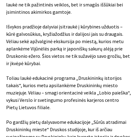
laukė ne tik pažintinės veiklos, bet ir smagūs iššūkiai bei
įsimintinos akimirkos gamtoje.
Išvykos pradžioje dalyviai įsitraukė į kūrybines užduotis –
kūrė galvosūkius, kryžiažodžius ir dalijosi jais su draugais.
Vėliau sekė apžvalginė ekskursija po miestą, kurios metu
aplankėme Vijūnėlės parką ir japoniškų sakurų alėją prie
Druskonio ežero. Šios vietos ne tik sužavėjo savo grožiu, bet
ir įkvėpė kūrybai.
Toliau laukė edukacinė programa „Druskininkų istorijos
takais“, kurios metu apsilankėme Druskininkų miesto
muziejuje. Vėliau – smagi orientacinė veikla „Lobio paieška“,
vykusi Verslo ir svetingumo profesinės karjeros centro
Pietų Lietuvos filiale.
Po gardžių pietų dalyvavome edukacijoje „Sūrūs atradimai
Druskininkų mieste“ Druskos studijoje, kur iš arčiau
susipažinome su Druskininkų kaip kurorto istorija ir druskos