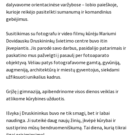
dalyvavome orientacinėse varžybose – lobio paieškoje,
kurioje reikėjo pasitelkti sumanumą ir komandinius
gebėjimus.
Susitikimas su fotografu ir video filmų kūrėju Mariumi
Dovidausku Druskininkų švietimo centre buvo itin
įkvepiantis. Jis parodė savo darbus, pasidalijo patarimais ir
paskatino mus pažvelgti į pasaulį per fotoaparato
objektyvą. Vėliau patys fotografavome gamtą, gyvūniją,
augmeniją, architektūrą ir miestų gyventojus, siekdami
užfiksuoti unikalius kadrus.
Grįžę į gimnaziją, apibendrinome visos dienos veiklas ir
atlikome kūrybines užduotis.
Išvyka į Druskininkus buvo ne tik smagi, bet ir labai
naudinga. Ji suteikė daug naujų žinių, įkvėpė kūrybai ir
sustiprino mūsų bendruomeniškumą. Tai diena, kurią tikrai
ilgai prisiminsime!