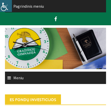
Skip
Pagrindinis meniu
to
content
Meniu
ES FONDŲ INVESTICIJOS