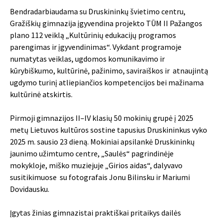
Bendradarbiaudama su Druskininkų švietimo centru,
Gražiškių gimnazija įgyvendina projekto TŪM II Pažangos
plano 112 veiklą „Kultūrinių edukacijų programos
parengimas ir įgyvendinimas“. Vykdant programoje
numatytas veiklas, ugdomos komunikavimo ir
kūrybiškumo, kultūrinė, pažinimo, saviraiškos ir atnaujintą
ugdymo turinį atliepiančios kompetencijos bei mažinama
kultūrinė atskirtis.
Pirmoji gimnazijos II–IV klasių 50 mokinių grupė į 2025
metų Lietuvos kultūros sostine tapusius Druskininkus vyko
2025 m. sausio 23 dieną. Mokiniai apsilankė
Druskininkų
jaunimo užimtumo centre
, „Saulės“ pagrindinėje
mokykloje, miško muziejuje „Girios aidas“, dalyvavo
susitikimuose su fotografais Jonu Bilinsku ir Mariumi
Dovidausku.
Įgytas žinias gimnazistai praktiškai pritaikys dailės