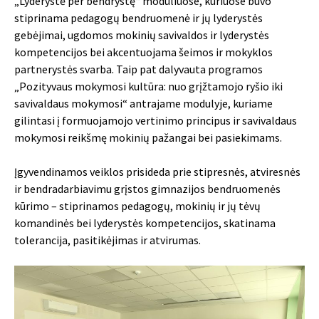
„Lyderystė per bendrystę“ moduliuose, kuriuose buvo
stiprinama pedagogų bendruomenė ir jų lyderystės
gebėjimai, ugdomos mokinių savivaldos ir lyderystės
kompetencijos bei akcentuojama šeimos ir mokyklos
partnerystės svarba. Taip pat dalyvauta programos
„Pozityvaus mokymosi kultūra: nuo grįžtamojo ryšio iki
savivaldaus mokymosi“ antrajame modulyje, kuriame
gilintasi į formuojamojo vertinimo principus ir savivaldaus
mokymosi reikšmę mokinių pažangai bei pasiekimams.
Įgyvendinamos veiklos prisideda prie stipresnės, atviresnės
ir bendradarbiavimu grįstos gimnazijos bendruomenės
kūrimo – stiprinamos pedagogų, mokinių ir jų tėvų
komandinės bei lyderystės kompetencijos, skatinama
tolerancija, pasitikėjimas ir atvirumas.