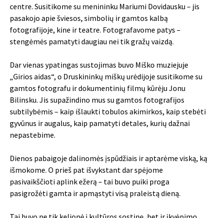
centre. Susitikome su menininku Mariumi Dovidausku – jis
pasakojo apie šviesos, simbolių ir gamtos kalbą
fotografijoje, kine ir teatre. Fotografavome patys –
stengėmės pamatyti daugiau nei tik gražų vaizdą.
Dar vienas ypatingas sustojimas buvo Miško muziejuje
„Girios aidas“, o Druskininkų miškų urėdijoje susitikome su
gamtos fotografu ir dokumentinių filmų kūrėju Jonu
Bilinsku. Jis supažindino mus su gamtos fotografijos
subtilybėmis – kaip išlaukti tobulos akimirkos, kaip stebėti
gyvūnus ir augalus, kaip pamatyti detales, kurių dažnai
nepastebime.
Dienos pabaigoje dalinomės įspūdžiais ir aptarėme viską, ką
išmokome. O prieš pat išvykstant dar spėjome
pasivaikščioti aplink ežerą – tai buvo puiki proga
pasigrožėti gamta ir apmąstyti visą praleistą dieną.
Tai buvo ne tik kelionė į kultūros sostinę, bet ir įkvėpimo,