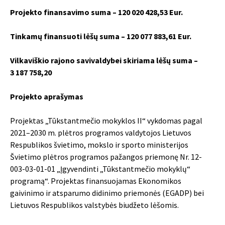
Projekto finansavimo suma – 120 020 428,53 Eur.
Tinkamų finansuoti lėšų suma – 120 077 883,61 Eur.
Vilkaviškio rajono savivaldybei skiriama lėšų suma –
3 187 758,20
Projekto aprašymas
Projektas „Tūkstantmečio mokyklos II“ vykdomas pagal
2021–2030 m. plėtros programos valdytojos Lietuvos
Respublikos švietimo, mokslo ir sporto ministerijos
Švietimo plėtros programos pažangos priemonę Nr. 12-
003-03-01-01 „Įgyvendinti „Tūkstantmečio mokyklų“
programą“. Projektas finansuojamas Ekonomikos
gaivinimo ir atsparumo didinimo priemonės (EGADP) bei
Lietuvos Respublikos valstybės biudžeto lėšomis.