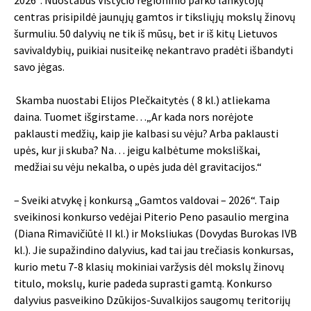
2026“. Nuostabus Vištyčio regioninio parko lankytojų
centras prisipildė jaunųjų gamtos ir tiksliųjų mokslų žinovų
šurmuliu. 50 dalyvių ne tik iš mūsų, bet ir iš kitų Lietuvos
savivaldybių, puikiai nusiteikę nekantravo pradėti išbandyti
savo jėgas.
Skamba nuostabi Elijos Plečkaitytės ( 8 kl.) atliekama
daina. Tuomet išgirstame…„Ar kada nors norėjote
paklausti medžių, kaip jie kalbasi su vėju? Arba paklausti
upės, kur ji skuba? Na… jeigu kalbėtume moksliškai,
medžiai su vėju nekalba, o upės juda dėl gravitacijos.“
– Sveiki atvykę į konkursą „Gamtos valdovai – 2026“. Taip
sveikinosi konkurso vedėjai Piterio Peno pasaulio mergina
(Diana Rimavičiūtė II kl.) ir Moksliukas (Dovydas Burokas IVB
kl.). Jie supažindino dalyvius, kad tai jau trečiasis konkursas,
kurio metu 7-8 klasių mokiniai varžysis dėl mokslų žinovų
titulo, mokslų, kurie padeda suprasti gamtą. Konkurso
dalyvius pasveikino Dzūkijos-Suvalkijos saugomų teritorijų