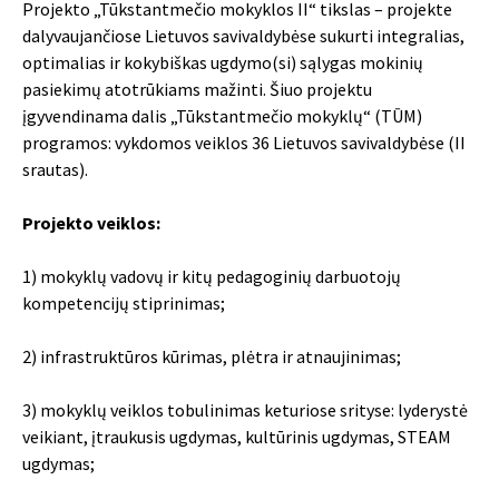
Projekto „Tūkstantmečio mokyklos II“ tikslas – projekte
dalyvaujančiose Lietuvos savivaldybėse sukurti integralias,
optimalias ir kokybiškas ugdymo(si) sąlygas mokinių
pasiekimų atotrūkiams mažinti. Šiuo projektu
įgyvendinama dalis „Tūkstantmečio mokyklų“ (TŪM)
programos: vykdomos veiklos 36 Lietuvos savivaldybėse (II
srautas).
Projekto veiklos:
1) mokyklų vadovų ir kitų pedagoginių darbuotojų
kompetencijų stiprinimas;
2) infrastruktūros kūrimas, plėtra ir atnaujinimas;
3) mokyklų veiklos tobulinimas keturiose srityse: lyderystė
veikiant, įtraukusis ugdymas, kultūrinis ugdymas, STEAM
ugdymas;