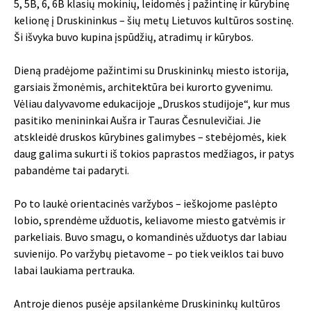
5, 5B, 6, 6B klasių mokinių, leidomės į pažintinę ir kūrybinę
kelionę į Druskininkus – šių metų Lietuvos kultūros sostinę.
Ši išvyka buvo kupina įspūdžių, atradimų ir kūrybos.
Dieną pradėjome pažintimi su Druskininkų miesto istorija,
garsiais žmonėmis, architektūra bei kurorto gyvenimu.
Vėliau dalyvavome edukacijoje „Druskos studijoje“, kur mus
pasitiko menininkai Aušra ir Tauras Česnulevičiai. Jie
atskleidė druskos kūrybines galimybes – stebėjomės, kiek
daug galima sukurti iš tokios paprastos medžiagos, ir patys
pabandėme tai padaryti.
Po to laukė orientacinės varžybos – ieškojome paslėpto
lobio, sprendėme užduotis, keliavome miesto gatvėmis ir
parkeliais. Buvo smagu, o komandinės užduotys dar labiau
suvienijo. Po varžybų pietavome – po tiek veiklos tai buvo
labai laukiama pertrauka.
Antroje dienos pusėje apsilankėme Druskininkų kultūros