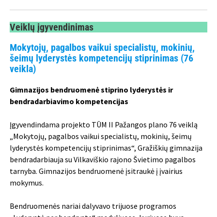
Veiklų įgyvendinimas
Mokytojų, pagalbos vaikui specialistų, mokinių,
šeimų lyderystės kompetencijų stiprinimas (76
veikla)
Gimnazijos bendruomenė stiprino lyderystės ir
bendradarbiavimo kompetencijas
Įgyvendindama projekto TŪM II Pažangos plano 76 veiklą
„Mokytojų, pagalbos vaikui specialistų, mokinių, šeimų
lyderystės kompetencijų stiprinimas“, Gražiškių gimnazija
bendradarbiauja su Vilkaviškio rajono Švietimo pagalbos
tarnyba. Gimnazijos bendruomenė įsitraukė į įvairius
mokymus.
Bendruomenės nariai dalyvavo trijuose programos