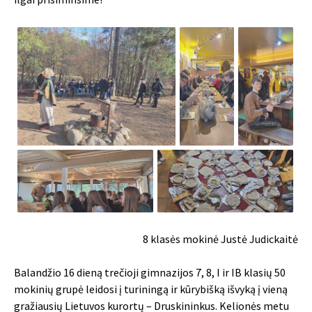
8 klasės mokinė Justė Judickaitė
Balandžio 16 dieną trečioji gimnazijos 7, 8, I ir IB klasių 50
mokinių grupė leidosi į turiningą ir kūrybišką išvyką į vieną
gražiausių Lietuvos kurortų – Druskininkus. Kelionės metu