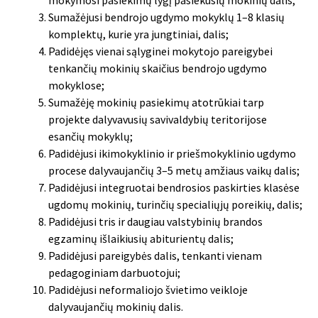
Sumažėjusi bendrojo ugdymo mokyklų 1–8 klasių
komplektų, kurie yra jungtiniai, dalis;
Padidėjęs vienai sąlyginei mokytojo pareigybei
tenkančių mokinių skaičius bendrojo ugdymo
mokyklose;
Sumažėję mokinių pasiekimų atotrūkiai tarp
projekte dalyvavusių savivaldybių teritorijose
esančių mokyklų;
Padidėjusi ikimokyklinio ir priešmokyklinio ugdymo
procese dalyvaujančių 3–5 metų amžiaus vaikų dalis;
Padidėjusi integruotai bendrosios paskirties klasėse
ugdomų mokinių, turinčių specialiųjų poreikių, dalis;
Padidėjusi tris ir daugiau valstybinių brandos
egzaminų išlaikiusių abiturientų dalis;
Padidėjusi pareigybės dalis, tenkanti vienam
pedagoginiam darbuotojui;
Padidėjusi neformaliojo švietimo veikloje
dalyvaujančių mokinių dalis.