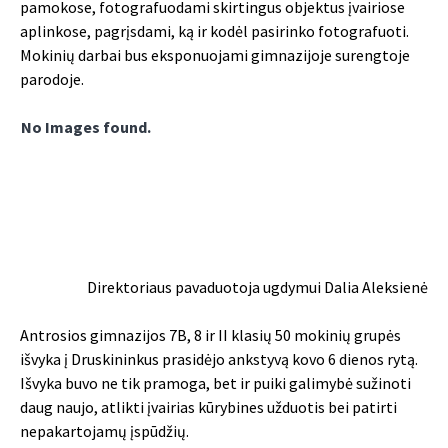
pamokose, fotografuodami skirtingus objektus įvairiose
aplinkose, pagrįsdami, ką ir kodėl pasirinko fotografuoti.
Mokinių darbai bus eksponuojami gimnazijoje surengtoje
parodoje.
No Images found.
Direktoriaus pavaduotoja ugdymui Dalia Aleksienė
Antrosios gimnazijos 7B, 8 ir II klasių 50 mokinių grupės
išvyka į Druskininkus prasidėjo ankstyvą kovo 6 dienos rytą.
Išvyka buvo ne tik pramoga, bet ir puiki galimybė sužinoti
daug naujo, atlikti įvairias kūrybines užduotis bei patirti
nepakartojamų įspūdžių.