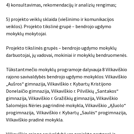
4) konsultavimas, rekomendacijų ir analizių rengimas;
5) projekto veiklų sklaida (viešinimo ir komunikacijos
veiklos). Projekto tikslinė grupė – bendrojo ugdymo
mokyklų mokytojai.
Projekto tikslinės grupės – bendrojo ugdymo mokyklų
darbuotojai, jų vadovai, mokiniai ir mokyklų bendruomenės.
Tūkstantmečio mokyklų programoje dalyvauja 8 Vilkaviškio
rajono savivaldybės bendrojo ugdymo mokyklos: Vilkaviškio
„Aušros“ gimnazija, Vilkaviškio r. Kybartų Kristijono
Donelaičio gimnazija, Vilkaviškio r. Pilviškių „Santakos“
gimnazija, Vilkaviškio r. Gražiškių gimnazija, Vilkaviškio
Salomėjos Nėries pagrindinė mokykla, Vilkaviškio „Ąžuolo“
progimnazija, Vilkaviškio r. Kybartų „Saulės“ progimnazija,
Vilkaviškio pradinė mokykla.
Vilkaviškio rajono savivaldybė yra projekto partnerė ir