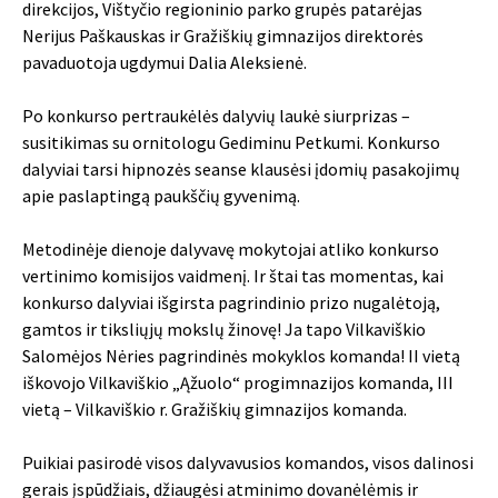
direkcijos, Vištyčio regioninio parko grupės patarėjas
Nerijus Paškauskas ir Gražiškių gimnazijos direktorės
pavaduotoja ugdymui Dalia Aleksienė.
Po konkurso pertraukėlės dalyvių laukė siurprizas –
susitikimas su ornitologu Gediminu Petkumi. Konkurso
dalyviai tarsi hipnozės seanse klausėsi įdomių pasakojimų
apie paslaptingą paukščių gyvenimą.
Metodinėje dienoje dalyvavę mokytojai atliko konkurso
vertinimo komisijos vaidmenį. Ir štai tas momentas, kai
konkurso dalyviai išgirsta pagrindinio prizo nugalėtoją,
gamtos ir tiksliųjų mokslų žinovę! Ja tapo Vilkaviškio
Salomėjos Nėries pagrindinės mokyklos komanda! II vietą
iškovojo Vilkaviškio „Ąžuolo“ progimnazijos komanda, III
vietą – Vilkaviškio r. Gražiškių gimnazijos komanda.
Puikiai pasirodė visos dalyvavusios komandos, visos dalinosi
gerais įspūdžiais, džiaugėsi atminimo dovanėlėmis ir