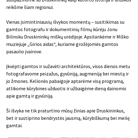
reikšme šiam regionui.
Vienas įsimintiniausių išvykos momentų – susitikimas su
gamtos fotografu ir dokumentinių filmų kūrėju Jonu
Bilinsku Druskininkų miškų urėdijoje. Apsilankėme ir Miško
muziejuje „Girios aidas“, kuriame grožėjomės gamtos
pasaulio įvairove.
Įkvėpti gamtos ir sužavėti architektūros, visos dienos metu
fotografavome peizažus, gyvūniją, augmeniją bei miestą ir
jo žmones. Kelionės pabaigoje aptarėme visą programą,
atlikome kūrybines užduotis ir užbaigėme dieną dainomis
apie gamtą ir gyvūniją.
Ši išvyka ne tik praturtino mūsų žinias apie Druskininkus,
bet ir sustiprino bendrystės jausmą, kūrybiškumą bei meilę
gamtai.