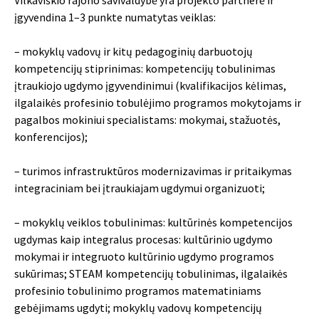
įgyvendina 1–3 punkte numatytas veiklas:
– mokyklų vadovų ir kitų pedagoginių darbuotojų
kompetencijų stiprinimas: kompetencijų tobulinimas
įtraukiojo ugdymo įgyvendinimui (kvalifikacijos kėlimas,
ilgalaikės profesinio tobulėjimo programos mokytojams ir
pagalbos mokiniui specialistams: mokymai, stažuotės,
konferencijos);
– turimos infrastruktūros modernizavimas ir pritaikymas
integraciniam bei įtraukiajam ugdymui organizuoti;
– mokyklų veiklos tobulinimas: kultūrinės kompetencijos
ugdymas kaip integralus procesas: kultūrinio ugdymo
mokymai ir integruoto kultūrinio ugdymo programos
sukūrimas; STEAM kompetencijų tobulinimas, ilgalaikės
profesinio tobulinimo programos matematiniams
gebėjimams ugdyti; mokyklų vadovų kompetencijų