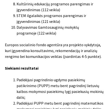
Kultūrinių edukacijų programos parengimas ir
įgyvendinimas (112 veikla)
STEM ilgalaikės programos parengimas ir
įgyvendinimas (121 veikla)
Dalyvavimas Gamtosauginių mokyklų
programoje (122 veikla)
Europos socialinio fondo agentūra yra projekto vykdytoja,
kuri įgyvendina konsultavimo, rekomendacijų ir analizių
rengimo bei komunikacijos veiklas (įvardintas 4-5 punkte).
Siekiami rezultatai
Padidėjusi pagrindinio ugdymo pasiekimų
patikrinimo (PUPP) metu bent pagrindinį lietuvių
kalbos mokymosi pasiekimų lygį pasiekusių mokinių
dalis;
Padidėjusi PUPP metu bent pagrindinį matematikos
mokymosi pasiekimų lygį pasiekusių mokinių dalis;