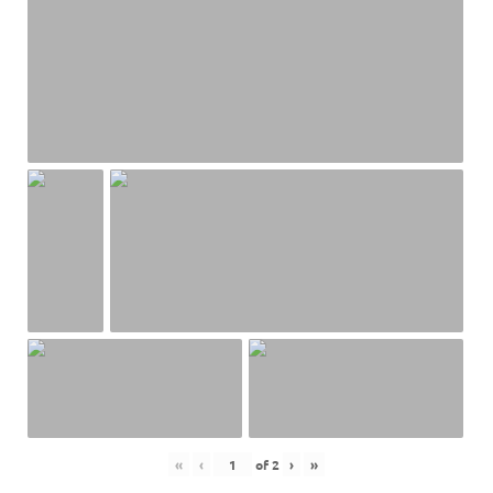
«
‹
of
2
›
»