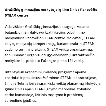
Gražiškių gimnazijos mokytojai gilino žinias Panevėžio
STEAM centre
Vilkaviškio r. Gražiškių gimnazijos pedagogai vasario–
balandžio mėn. dalyvavo kvalifikacijos tobulinimo
mokymuose Panevėžio STEAM centre. Mokymai „STEAM
dalykų mokytojų kompetencijų, kuriant praktinį STEAM
ugdymo turinį ir praktinių STEAM veiklų organizavimą,
tobulinimas“ organizuoti įgyvendinant „Tūkstantmečio
mokyklos II“ projekto Pažangos plano 121 veiklą.
Intensyvi 40 akademinių valandų programa apėmė
teorinius ir praktinius užsiėmimus STEAM laboratorijose,
žinių refleksiją bei savarankišką veiklų planavimą. Mokytojai
gilino žinias apie STEAM ugdymo metodikas, tobulino
darbo komandoje, kritinio mąstymo ir problemų
sprendimo įgūdžius.