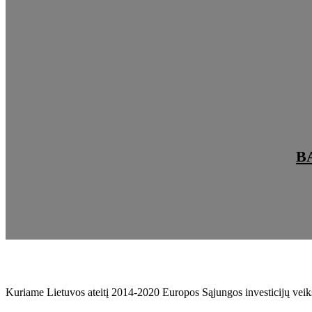
B
Kuriame Lietuvos ateitį 2014-2020 Europos Sąjungos investicijų ve