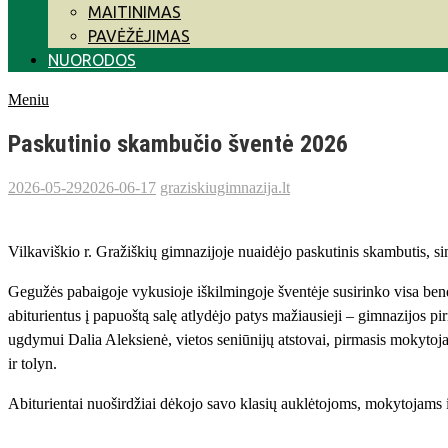
MAITINIMAS
PAVĖŽĖJIMAS
NUORODOS
Meniu
Paskutinio skambučio šventė 2026
2026-05-29
2026-06-17
graziskiugimnazija.lt
Vilkaviškio r. Gražiškių gimnazijoje nuaidėjo paskutinis skambutis, s
Gegužės pabaigoje vykusioje iškilmingoje šventėje susirinko visa bendr
abiturientus į papuoštą salę atlydėjo patys mažiausieji – gimnazijos 
ugdymui Dalia Aleksienė, vietos seniūnijų atstovai, pirmasis mokytoja
ir tolyn.
Abiturientai nuoširdžiai dėkojo savo klasių auklėtojoms, mokytojams i