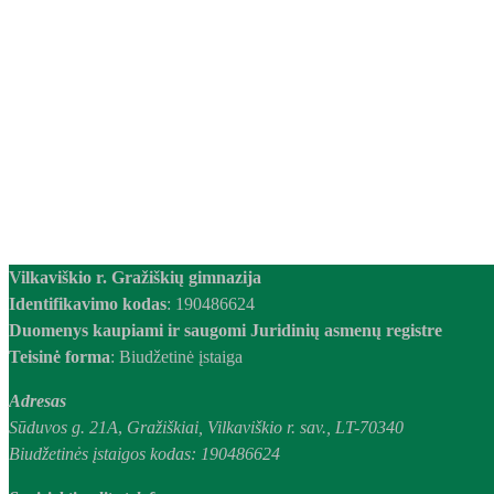
Vilkaviškio r. Gražiškių gimnazija
Identifikavimo kodas
: 190486624
Duomenys kaupiami ir saugomi Juridinių asmenų registre
Teisinė forma
: Biudžetinė įstaiga
Adresas
Sūduvos g. 21A
,
Gražiškiai,
Vilkaviškio r. sav., LT-70340
Biudžetinės įstaigos kodas: 190486624