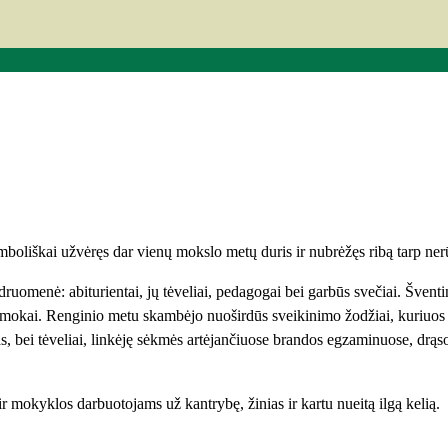
imboliškai užvėręs dar vienų mokslo metų duris ir nubrėžęs ribą tarp ne
uomenė: abiturientai, jų tėveliai, pedagogai bei garbūs svečiai. Šventini
pirmokai. Renginio metu skambėjo nuoširdūs sveikinimo žodžiai, kuriuos
s, bei tėveliai, linkėję sėkmės artėjančiuose brandos egzaminuose, drąs
r mokyklos darbuotojams už kantrybę, žinias ir kartu nueitą ilgą kelią.