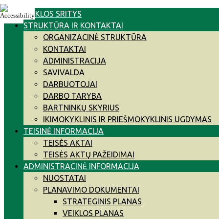
Skip
VEIKLOS SRITYS
to
STRUKTŪRA IR KONTAKTAI
content
ORGANIZACINĖ STRUKTŪRA
KONTAKTAI
ADMINISTRACIJA
SAVIVALDA
DARBUOTOJAI
DARBO TARYBA
BARTNINKŲ SKYRIUS
IKIMOKYKLINIS IR PRIEŠMOKYKLINIS UGDYMAS
TEISINĖ INFORMACIJA
TEISĖS AKTAI
TEISĖS AKTŲ PAŽEIDIMAI
ADMINISTRACINĖ INFORMACIJA
NUOSTATAI
PLANAVIMO DOKUMENTAI
STRATEGINIS PLANAS
VEIKLOS PLANAS