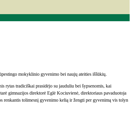
rūpestingo mokyklinio gyvenimo bei naujų ateities iššūkių.
s rytas tradiciškai prasidėjo su jauduliu bei šypsenomis, kai
 tarė gimnazijos direktorė Eglė Kociuvienė, direktoriaus pavaduotoja
os renkantis tolimesnį gyvenimo kelią ir žengti per gyvenimą vis tolyn