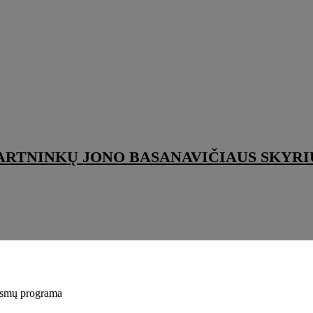
ARTNINKŲ JONO BASANAVIČIAUS SKYRI
iksmų programa