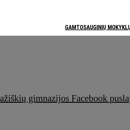
GAMTOSAUGINIŲ MOKYKL
ažiškių gimnazijos Facebook pusla