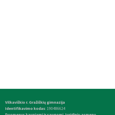
Vilkaviškio r. Gražiškių gimnazija
Identifikavimo kodas
: 190486624
Duomenys kaupiami ir saugomi Juridinių asmenų