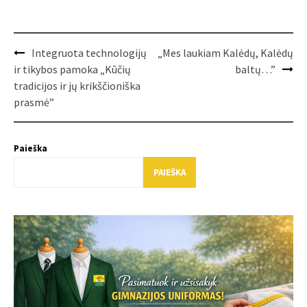
Post
Integruota technologijų
„Mes laukiam Kalėdų, Kalėdų
navigation
ir tikybos pamoka „Kūčių
baltų…”
tradicijos ir jų krikščioniška
prasmė”
Paieška
PAIEŠKA