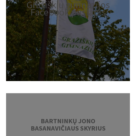
Gražiškių gimnazijos
Facebook puslapis
BARTNINKŲ JONO
BASANAVIČIAUS SKYRIUS