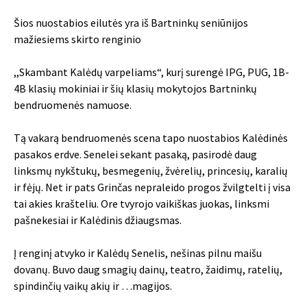
Šios nuostabios eilutės yra iš Bartninkų seniūnijos
mažiesiems skirto renginio
,,Skambant Kalėdų varpeliams“, kurį surengė IPG, PUG, 1B-
4B klasių mokiniai ir šių klasių mokytojos Bartninkų
bendruomenės namuose.
Tą vakarą bendruomenės scena tapo nuostabios Kalėdinės
pasakos erdve. Senelei sekant pasaką, pasirodė daug
linksmų nykštukų, besmegenių, žvėrelių, princesių, karalių
ir fėjų. Net ir pats Grinčas nepraleido progos žvilgtelti į visa
tai akies krašteliu. Ore tvyrojo vaikiškas juokas, linksmi
pašnekesiai ir Kalėdinis džiaugsmas.
Į renginį atvyko ir Kalėdų Senelis, nešinas pilnu maišu
dovanų. Buvo daug smagių dainų, teatro, žaidimų, ratelių,
spindinčių vaikų akių ir …magijos.