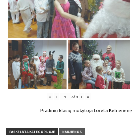
«
‹
of
3
›
»
Pradinių klasių mokytoja Loreta Kelnerienė
PASKELBTA KATEGORIJOJE
NAUJIENOS