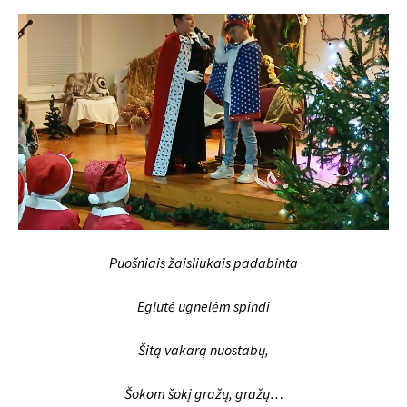
Puošniais žaisliukais padabinta
Eglutė ugnelėm spindi
Šitą vakarą nuostabų,
Šokom šokį gražų, gražų…