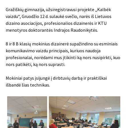
Gražiškių gimnazija, užsiregistravusi projekte „Kalbėk
vaizdu“, Gruodžio 12 d. sulaukė svečio, narės iš Lietuvos
dizaino asociacijos, profesionalios dizainerės ir KTU
menotyros doktorantės Indrajos Raudonikytės.
8 ir 8 B klasių mokinius dizainerė supažindino su esminiais
komunikavimo vaizdu principais, kuriuos naudoja
profesionalai, norėdami mus įtikinti ką nors nusipirkti, kuo
nors patikėti, ką nors suprasti.
Mokiniai patys įsijungė į dirbtuvių darbą ir praktiškai
išbandė šias technikas.