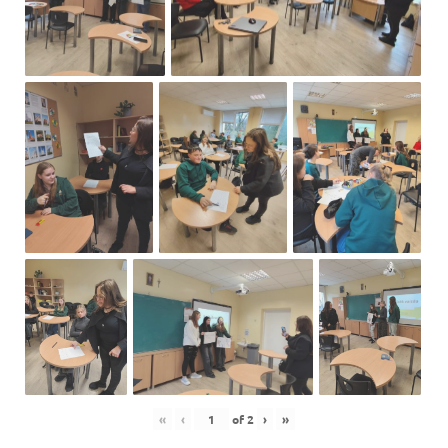
«
‹
of
2
›
»