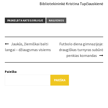
Bibliotekininkė Kristina Tupčiauskienė
PASKELBTA KATEGORIJOJE
NAUJIENOS
Post
Jaukūs, žiemiškai balti
Futbolo diena gimnazijoje:
navigation
langai – džiaugsmas visiems
draugiškas turnyras subūrė
penkias komandas
Paieška
PAIEŠKA