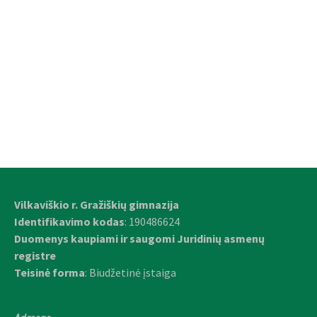
Vilkaviškio r. Gražiškių gimnazija
Identifikavimo kodas
: 190486624
Duomenys kaupiami ir saugomi Juridinių asmenų
registre
Teisinė forma
: Biudžetinė įstaiga