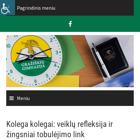
Skip
Pagrindinis meniu
to
content
Meniu
Kolega kolegai: veiklų refleksija ir
žingsniai tobulėjimo link