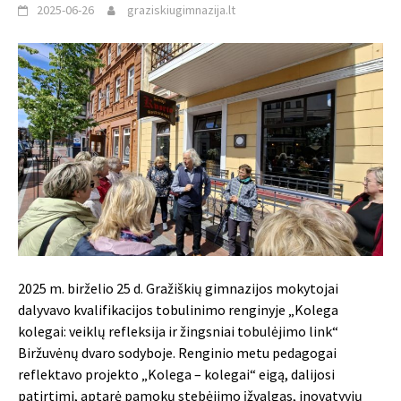
2025-06-26
graziskiugimnazija.lt
2025 m. birželio 25 d. Gražiškių gimnazijos mokytojai
dalyvavo kvalifikacijos tobulinimo renginyje „Kolega
kolegai: veiklų refleksija ir žingsniai tobulėjimo link“
Biržuvėnų dvaro sodyboje. Renginio metu pedagogai
reflektavo projekto „Kolega – kolegai“ eigą, dalijosi
patirtimi, aptarė pamokų stebėjimo įžvalgas, inovatyvių