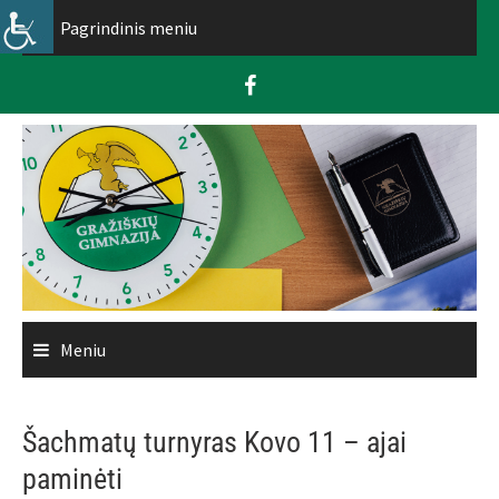
Skip
Pagrindinis meniu
to
content
Meniu
Šachmatų turnyras Kovo 11 – ajai
paminėti