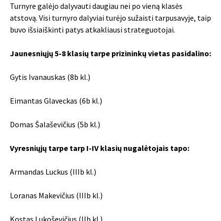
Turnyre galėjo dalyvauti daugiau nei po vieną klasės
atstovą. Visi turnyro dalyviai turėjo sužaisti tarpusavyje, taip
buvo išsiaiškinti patys atkakliausi strateguotojai.
Jaunesniųjų 5-8 klasių tarpe prizininkų vietas pasidalino:
Gytis Ivanauskas (8b kl.)
Eimantas Glaveckas (6b kl.)
Domas Šalaševičius (5b kl.)
Vyresniųjų tarpe tarp I-IV klasių nugalėtojais tapo:
Armandas Luckus (IIIb kl.)
Loranas Makevičius (IIIb kl.)
Kostas Lukoševičius (IIb kl.)