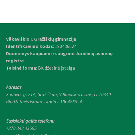
Vilkaviškio r. Gražiškių gimnazija
Identifikavimo kodas
: 190486624
Duomenys kaupiami ir saugomi Juridinių asmenų
registre
Teisinė forma
: Biudžetinė įstaiga
Adresas
Sūduvos g. 21A
,
Gražiškiai,
Vilkaviškio r. sav., LT-70340
Biudžetinės įstaigos kodas: 190486624
Susisiekti galite telefonu
+370 342 43695