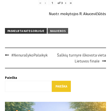
«
‹
of
3
›
»
Nuotr. mokytojos R. Akucevičiūtės
PASKELBTA KATEGORIJOJE
NAUJIENOS
Post
#NenurašykoPalaikyk
Šaškių turnyre iškovota vieta
navigation
Lietuvos finale
Paieška
PAIEŠKA