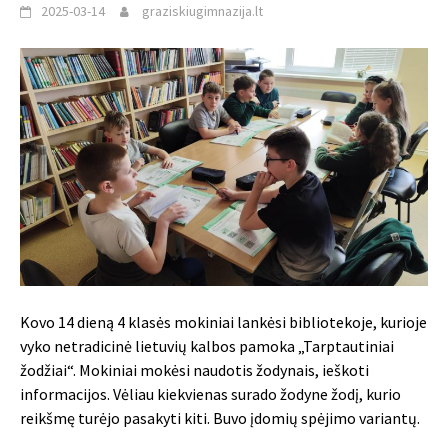
2025-03-14
graziskiugimnazija.lt
Kovo 14 dieną 4 klasės mokiniai lankėsi bibliotekoje, kurioje
vyko netradicinė lietuvių kalbos pamoka „Tarptautiniai
žodžiai“. Mokiniai mokėsi naudotis žodynais, ieškoti
informacijos. Vėliau kiekvienas surado žodyne žodį, kurio
reikšmę turėjo pasakyti kiti. Buvo įdomių spėjimo variantų.