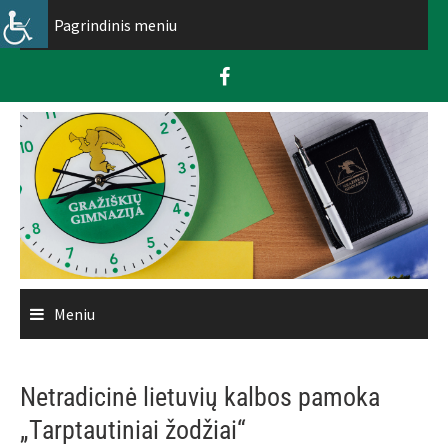
Skip
Pagrindinis meniu
to
content
Meniu
Netradicinė lietuvių kalbos pamoka
„Tarptautiniai žodžiai“