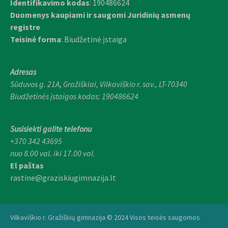
Identifikavimo kodas
: 190486624
Duomenys kaupiami ir saugomi Juridinių asmenų
registre
Teisinė forma
: Biudžetinė įstaiga
Adresas
Sūduvos g. 21A
,
Gražiškiai,
Vilkaviškio r. sav., LT-70340
Biudžetinės įstaigos kodas: 190486624
Susisiekti galite telefonu
+370 342 43695
nuo 8.00 val. iki 17.00 val.
El paštas
rastine@graziskiugimnazija.lt
Vilkaviškio r. Gražiškių gimnazija © 2024 Visos teisės saugomos