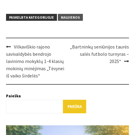
PASKELBTA KATEGORIJOJE
NAUJIENOS
Post
Vilkaviškio rajono
„Bartninkų seniūnijos taurės
navigation
savivaldybės bendrojo
salės futbolo turnyras –
lavinimo mokyklų 1-4 klasių
2025“
mokinių minėjimas „Tėvynei
iš vaiko širdelės“
Paieška
PAIEŠKA