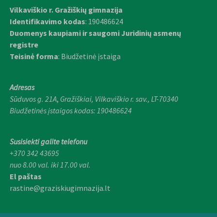
Vilkaviškio r. Gražiškių gimnazija
Identifikavimo kodas
: 190486624
Duomenys kaupiami ir saugomi Juridinių asmenų
registre
Teisinė forma
: Biudžetinė įstaiga
Adresas
Sūduvos g. 21A
,
Gražiškiai,
Vilkaviškio r. sav., LT-70340
Biudžetinės įstaigos kodas: 190486624
Susisiekti galite telefonu
+370 342 43695
nuo 8.00 val. iki 17.00 val.
El paštas
rastine@graziskiugimnazija.lt