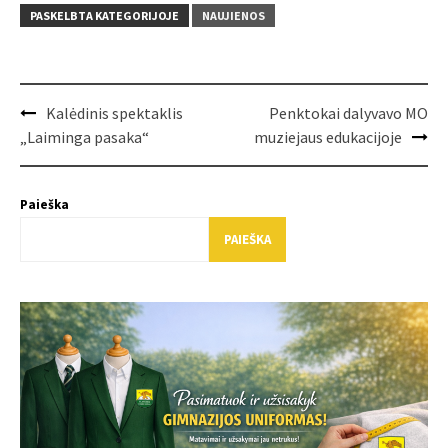
PASKELBTA KATEGORIJOJE
NAUJIENOS
Post
Kalėdinis spektaklis
Penktokai dalyvavo MO
navigation
„Laiminga pasaka“
muziejaus edukacijoje
Paieška
PAIEŠKA