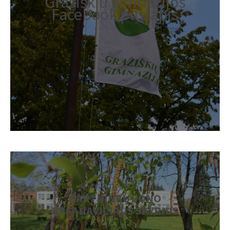
Gražiškių gimnazijos
Facebook puslapis
BARTNINKŲ JONO
BASANAVIČIAUS SKYRIUS