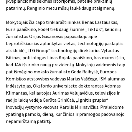
įkvepiančiomis sėkmės istorijomis, pateikė praktinių
patarimų. Renginio metu mūsų laukė daug staigmenų.
Mokytojais čia tapo tinklaraštininkas Benas Lastauskas,
kuris paaiškino, kodėl tiek daug žiūrime „TikTok“, kelionių
žurnalistas Orijus Gasanovas papasakojo apie
beprotiškiausias aplankytas vietas, technologijų paslaptis
atskleidė „LTG Group“ technologijų direktorius Vytautas
Bitinas, politologas Linas Kojala paaiškino, kas mums iš to,
kad JAV išsirinko naują prezidentą. Mokytojų vaidmenis taip
pat išmėgino mokslo žurnalistė Goda Raibytė, Europos
Komisijos atstovybės vadovas Marius Vaščega, ISM alumnas
ir dėstytojas, Oksfordo universiteto doktorantas Adomas
Klimantas, keliautojas Aurimas Valujavičius, televizijos ir
radijo laidų vedėja Gerūta Griniūtė, „Ignitis grupės“
inovacijų vystymo vadovas Karolis Mirinavičius. Praleidome
ypatingą pamokų dieną, kur žinios ir pramogos padovanojo
nepamirštamą patirtį.