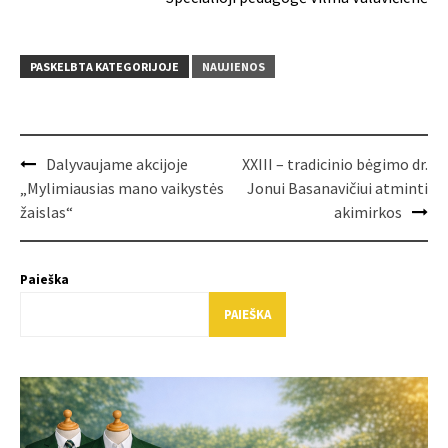
PASKELBTA KATEGORIJOJE
NAUJIENOS
Post
Dalyvaujame akcijoje
XXIII – tradicinio bėgimo dr.
navigation
„Mylimiausias mano vaikystės
Jonui Basanavičiui atminti
žaislas“
akimirkos
Paieška
PAIEŠKA