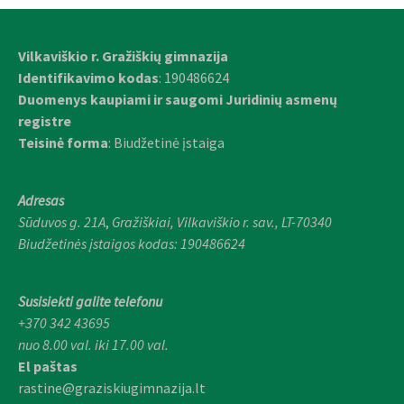
Vilkaviškio r. Gražiškių gimnazija
Identifikavimo kodas
: 190486624
Duomenys kaupiami ir saugomi Juridinių asmenų
registre
Teisinė forma
: Biudžetinė įstaiga
Adresas
Sūduvos g. 21A
,
Gražiškiai,
Vilkaviškio r. sav., LT-70340
Biudžetinės įstaigos kodas: 190486624
Susisiekti galite telefonu
+370 342 43695
nuo 8.00 val. iki 17.00 val.
El paštas
rastine@graziskiugimnazija.lt