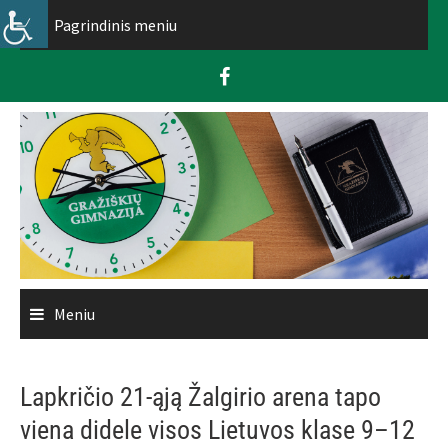
Skip
Pagrindinis meniu
to
content
Meniu
Lapkričio 21-ąją Žalgirio arena tapo
viena didele visos Lietuvos klase 9–12