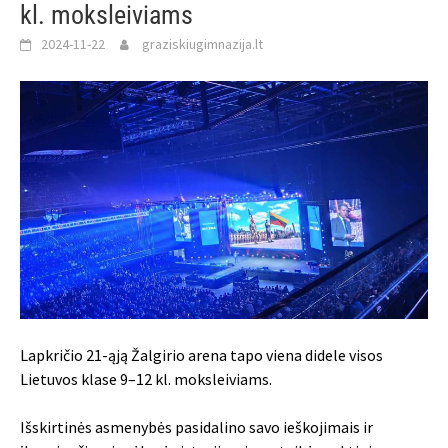
kl. moksleiviams
2024-11-22
graziskiugimnazija.lt
Lapkričio 21-ąją Žalgirio arena tapo viena didele visos
Lietuvos klase 9–12 kl. moksleiviams.
Išskirtinės asmenybės pasidalino savo ieškojimais ir