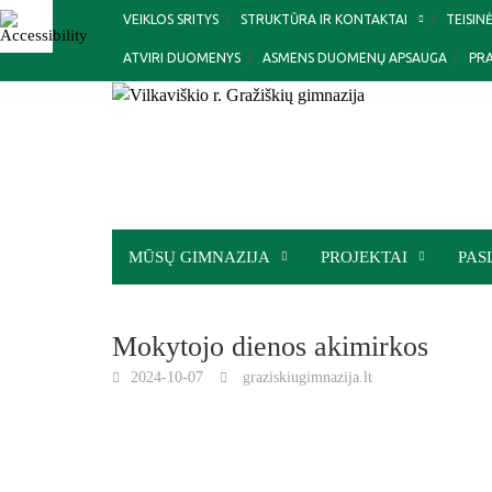
Skip
VEIKLOS SRITYS
STRUKTŪRA IR KONTAKTAI
TEISIN
to
ATVIRI DUOMENYS
ASMENS DUOMENŲ APSAUGA
PR
content
MŪSŲ GIMNAZIJA
PROJEKTAI
PAS
Mokytojo dienos akimirkos
2024-10-07
graziskiugimnazija.lt