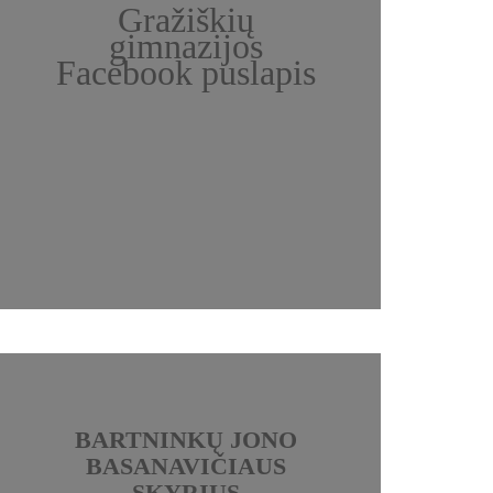
Gražiškių
gimnazijos
Facebook puslapis
BARTNINKŲ JONO
BASANAVIČIAUS
SKYRIUS