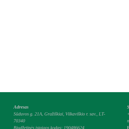
Adresas
S
Sūduvos g. 21A
,
Gražiškiai,
Vilkaviškio r. sav., LT-
70340
n
Biudžetinės įstaigos kodas: 190486624
E