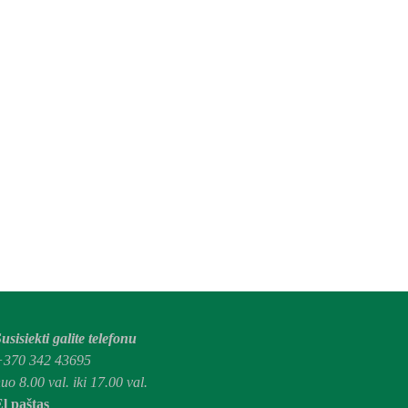
usisiekti galite telefonu
+370 342 43695
uo 8.00 val. iki 17.00 val.
l paštas