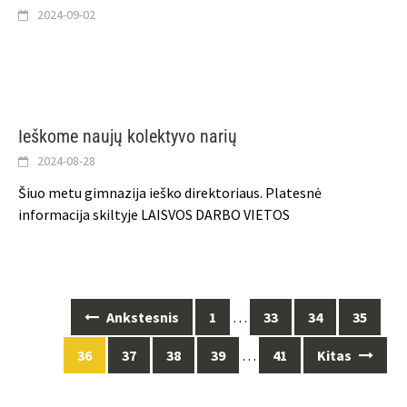
2024-09-02
Ieškome naujų kolektyvo narių
2024-08-28
Šiuo metu gimnazija ieško direktoriaus. Platesnė
informacija skiltyje LAISVOS DARBO VIETOS
Posts
Ankstesnis
1
…
33
34
35
navigation
36
37
38
39
…
41
Kitas