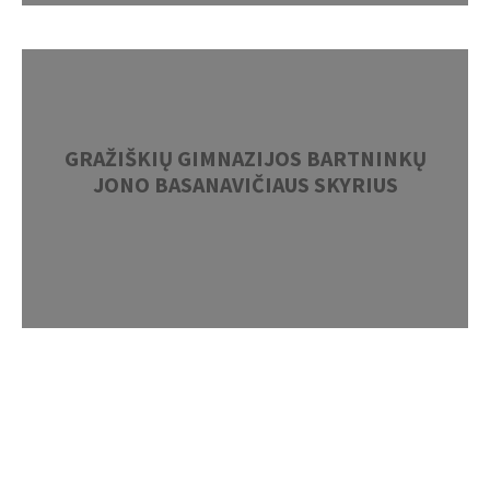
GRAŽIŠKIŲ GIMNAZIJOS BARTNINKŲ
JONO BASANAVIČIAUS SKYRIUS