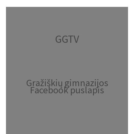
GGTV
Gražiškių gimnazijos
Facebook puslapis