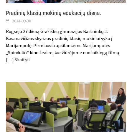
Pradinių klasių mokinių edukacijų diena.
2024-09-30
Rugsėjo 27 dieną Gražiškių gimnazijos Bartninkų J.
Basanavičiaus skyriaus pradinių klasių mokiniai vyko į
Marijampolę. Pirmiausia apsilankėme Marijampolės
„Spindulio“ kino teatre, kur žiūrėjome nuotaikingą filmą
[…] Skaityti