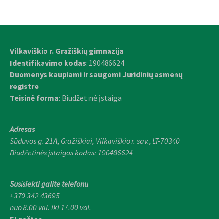
Vilkaviškio r. Gražiškių gimnazija
Identifikavimo kodas
: 190486624
Duomenys kaupiami ir saugomi Juridinių asmenų
registre
Teisinė forma
: Biudžetinė įstaiga
Adresas
Sūduvos g. 21A
,
Gražiškiai,
Vilkaviškio r. sav., LT-70340
Biudžetinės įstaigos kodas: 190486624
Susisiekti galite telefonu
+370 342 43695
nuo 8.00 val. iki 17.00 val.
El paštas