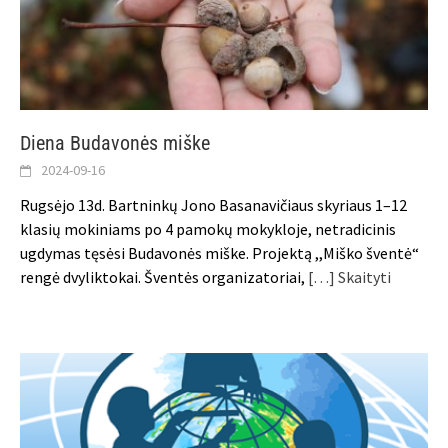
Diena Budavonės miške
2024-09-16
Rugsėjo 13d. Bartninkų Jono Basanavičiaus skyriaus 1–12
klasių mokiniams po 4 pamokų mokykloje, netradicinis
ugdymas tęsėsi Budavonės miške. Projektą ,,Miško šventė“
rengė dvyliktokai. Šventės organizatoriai,
[…] Skaityti