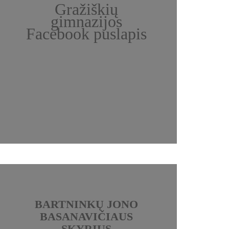
Gražiškių
gimnazijos
Facebook puslapis
BARTNINKŲ JONO
BASANAVIČIAUS
SKYRIUS