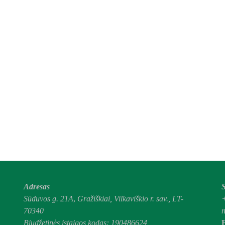
Adresas
S
Sūduvos g. 21A
,
Gražiškiai,
Vilkaviškio r. sav., LT-
70340
n
Biudžetinės įstaigos kodas: 190486624
E