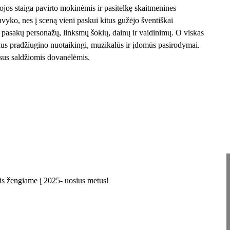
os staiga pavirto mokinėmis ir pasitelkę skaitmenines
avyko, nes į sceną vieni paskui kitus gužėjo šventiškai
 pasakų personažų, linksmų šokių, dainų ir vaidinimų. O viskas
lius pradžiugino nuotaikingi, muzikalūs ir įdomūs pasirodymai.
sus saldžiomis dovanėlėmis.
s žengiame į 2025- uosius metus!