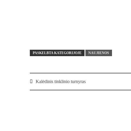
PASKELBTA KATEGORIJOJE
NAUJIENOS
Post
Kalėdinis tinklinio turnyras
navigation