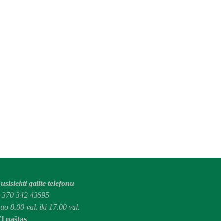
usisiekti galite telefonu
+370 342 43695
uo 8.00 val. iki 17.00 val.
l paštas