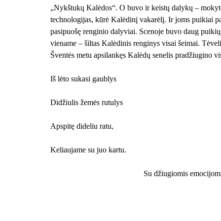
„Nykštukų Kalėdos“. O buvo ir keistų dalykų – mokytoj
technologijas, kūrė Kalėdinį vakarėlį. Ir joms puikiai p
pasipuošę renginio dalyviai. Scenoje buvo daug puikių
viename – šiltas Kalėdinis renginys visai šeimai. Tėve
Šventės metu apsilankęs Kalėdų senelis pradžiugino vi
Iš lėto sukasi gaublys
Didžiulis žemės rutulys
Apspitę dideliu ratu,
Keliaujame su juo kartu.
Su džiugiomis emocijomi