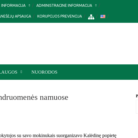
Ė INFORMACIJA
ADMINISTRACINĖ INFORMACIJA
ANEŠĖJŲ APSAUGA
KORUPCIJOS PREVENCIJA
LAUGOS
NUORODOS
bendruomenės namuose
P
mokytojos su savo mokinukais suorganizavo Kalėdinę popietę