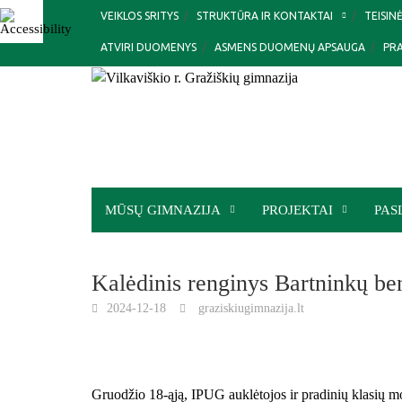
Skip
VEIKLOS SRITYS
STRUKTŪRA IR KONTAKTAI
TEISIN
to
ATVIRI DUOMENYS
ASMENS DUOMENŲ APSAUGA
PR
content
MŪSŲ GIMNAZIJA
PROJEKTAI
PAS
Kalėdinis renginys Bartninkų 
2024-12-18
graziskiugimnazija.lt
Gruodžio 18-ąją, IPUG auklėtojos ir pradinių klasių 