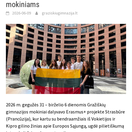
mokiniams
2026-06-09
graziskiugimnazija.lt
2026 m. gegužės 31 – birželio 6 dienomis Gražiškių
gimnazijos mokiniai dalyvavo Erasmus+ projekte Strasbūre
(Prancūzija), kur kartu su bendraamžiais iš Vokietijos ir
Kipro gilino žinias apie Europos Sąjungą, ugdė pilietiškumą