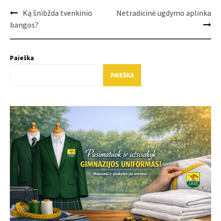
Post
Ką šnibžda tvenkinio
Netradicinė ugdymo aplinka
navigation
bangos?
Paieška
PAIEŠKA