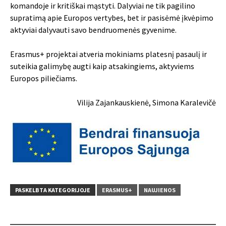
komandoje ir kritiškai mąstyti. Dalyviai ne tik pagilino
supratimą apie Europos vertybes, bet ir pasisėmė įkvėpimo
aktyviai dalyvauti savo bendruomenės gyvenime.
Erasmus+ projektai atveria mokiniams platesnį pasaulį ir
suteikia galimybę augti kaip atsakingiems, aktyviems
Europos piliečiams.
Vilija Zajankauskienė, Simona Karalevičė
PASKELBTA KATEGORIJOJE
ERASMUS+
NAUJIENOS