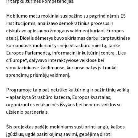
ir tarpkultūrines kompetencijas.
Mobilumo metu mokiniai susipažino su pagrindinėmis ES
institucijomis, analizavo demokratinius procesus ir
diskutavo apie jauno žmogaus vaidmenį kuriant Europos
ateitį. Didelis dėmesys buvo skiriamas darbui tarptautinėse
komandose: mokiniai tyrinėjo Strasbūro miestą, lankė
Europos Parlamentą, informacinį ir kultūrinį centrą „Lieu
d‘Europe“, dalyvavo interaktyviose veiklose bei
simuliaciniuose žaidimuose, kuriuose patys įsitraukė į
sprendimų priėmėjų vaidmenį.
Programoje taip pat netrūko kultūrinių ir pažintinių veiklų
– aplankyta Strasbūro katedra, Europos kvartalas,
organizuotos edukacinės išvykos bei bendros veiklos su
užsienio partneriais.
Šis projektas padėjo mokiniams sustiprinti anglų kalbos
įgūdžius, ugdė pasitikėjimą savimi, gebėjimą dirbti