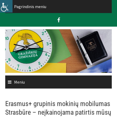
Skip
Pagrindinis meniu
to
content
Meniu
Erasmus+ grupinis mokinių mobilumas
Strasbūre – neįkainojama patirtis mūsų