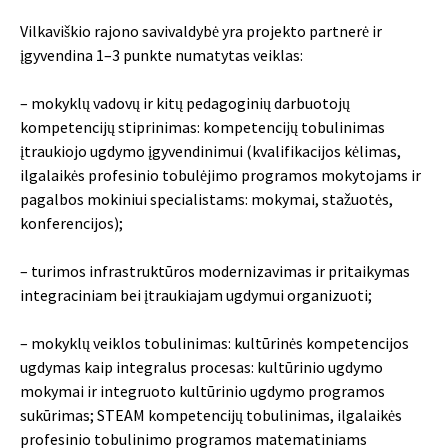
Vilkaviškio rajono savivaldybė yra projekto partnerė ir
įgyvendina 1–3 punkte numatytas veiklas:
– mokyklų vadovų ir kitų pedagoginių darbuotojų
kompetencijų stiprinimas: kompetencijų tobulinimas
įtraukiojo ugdymo įgyvendinimui (kvalifikacijos kėlimas,
ilgalaikės profesinio tobulėjimo programos mokytojams ir
pagalbos mokiniui specialistams: mokymai, stažuotės,
konferencijos);
– turimos infrastruktūros modernizavimas ir pritaikymas
integraciniam bei įtraukiajam ugdymui organizuoti;
– mokyklų veiklos tobulinimas: kultūrinės kompetencijos
ugdymas kaip integralus procesas: kultūrinio ugdymo
mokymai ir integruoto kultūrinio ugdymo programos
sukūrimas; STEAM kompetencijų tobulinimas, ilgalaikės
profesinio tobulinimo programos matematiniams