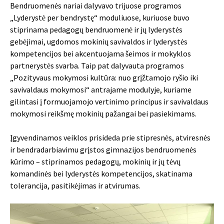
Bendruomenės nariai dalyvavo trijuose programos
„Lyderystė per bendrystę“ moduliuose, kuriuose buvo
stiprinama pedagogų bendruomenė ir jų lyderystės
gebėjimai, ugdomos mokinių savivaldos ir lyderystės
kompetencijos bei akcentuojama šeimos ir mokyklos
partnerystės svarba. Taip pat dalyvauta programos
„Pozityvaus mokymosi kultūra: nuo grįžtamojo ryšio iki
savivaldaus mokymosi“ antrajame modulyje, kuriame
gilintasi į formuojamojo vertinimo principus ir savivaldaus
mokymosi reikšmę mokinių pažangai bei pasiekimams.
Įgyvendinamos veiklos prisideda prie stipresnės, atviresnės
ir bendradarbiavimu grįstos gimnazijos bendruomenės
kūrimo – stiprinamos pedagogų, mokinių ir jų tėvų
komandinės bei lyderystės kompetencijos, skatinama
tolerancija, pasitikėjimas ir atvirumas.