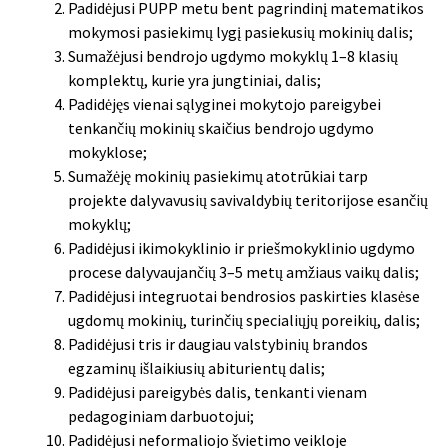
Padidėjusi PUPP metu bent pagrindinį matematikos
mokymosi pasiekimų lygį pasiekusių mokinių dalis;
Sumažėjusi bendrojo ugdymo mokyklų 1–8 klasių
komplektų, kurie yra jungtiniai, dalis;
Padidėjęs vienai sąlyginei mokytojo pareigybei
tenkančių mokinių skaičius bendrojo ugdymo
mokyklose;
Sumažėję mokinių pasiekimų atotrūkiai tarp
projekte dalyvavusių savivaldybių teritorijose esančių
mokyklų;
Padidėjusi ikimokyklinio ir priešmokyklinio ugdymo
procese dalyvaujančių 3–5 metų amžiaus vaikų dalis;
Padidėjusi integruotai bendrosios paskirties klasėse
ugdomų mokinių, turinčių specialiųjų poreikių, dalis;
Padidėjusi tris ir daugiau valstybinių brandos
egzaminų išlaikiusių abiturientų dalis;
Padidėjusi pareigybės dalis, tenkanti vienam
pedagoginiam darbuotojui;
Padidėjusi neformaliojo švietimo veikloje