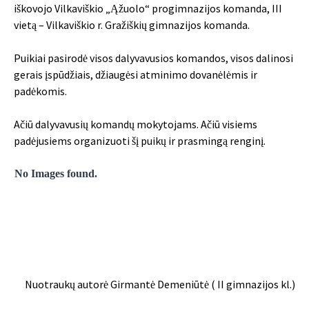
iškovojo Vilkaviškio „Ąžuolo“ progimnazijos komanda, III
vietą – Vilkaviškio r. Gražiškių gimnazijos komanda.
Puikiai pasirodė visos dalyvavusios komandos, visos dalinosi
gerais įspūdžiais, džiaugėsi atminimo dovanėlėmis ir
padėkomis.
Ačiū dalyvavusių komandų mokytojams. Ačiū visiems
padėjusiems organizuoti šį puikų ir prasmingą renginį.
No Images found.
Nuotraukų autorė Girmantė Demeniūtė ( II gimnazijos kl.)