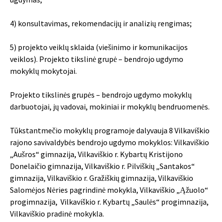
4) konsultavimas, rekomendacijų ir analizių rengimas;
5) projekto veiklų sklaida (viešinimo ir komunikacijos
veiklos). Projekto tikslinė grupė – bendrojo ugdymo
mokyklų mokytojai.
Projekto tikslinės grupės – bendrojo ugdymo mokyklų
darbuotojai, jų vadovai, mokiniai ir mokyklų bendruomenės.
Tūkstantmečio mokyklų programoje dalyvauja 8 Vilkaviškio
rajono savivaldybės bendrojo ugdymo mokyklos: Vilkaviškio
„Aušros“ gimnazija, Vilkaviškio r. Kybartų Kristijono
Donelaičio gimnazija, Vilkaviškio r. Pilviškių „Santakos“
gimnazija, Vilkaviškio r. Gražiškių gimnazija, Vilkaviškio
Salomėjos Nėries pagrindinė mokykla, Vilkaviškio „Ąžuolo“
progimnazija, Vilkaviškio r. Kybartų „Saulės“ progimnazija,
Vilkaviškio pradinė mokykla.