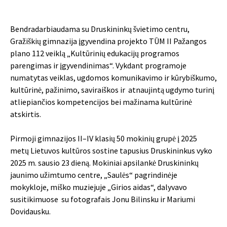
Bendradarbiaudama su Druskininkų švietimo centru,
Gražiškių gimnazija įgyvendina projekto TŪM II Pažangos
plano 112 veiklą „Kultūrinių edukacijų programos
parengimas ir įgyvendinimas“. Vykdant programoje
numatytas veiklas, ugdomos komunikavimo ir kūrybiškumo,
kultūrinė, pažinimo, saviraiškos ir atnaujintą ugdymo turinį
atliepiančios kompetencijos bei mažinama kultūrinė
atskirtis.
Pirmoji gimnazijos II–IV klasių 50 mokinių grupė į 2025
metų Lietuvos kultūros sostine tapusius Druskininkus vyko
2025 m. sausio 23 dieną. Mokiniai apsilankė
Druskininkų
jaunimo užimtumo centre
, „Saulės“ pagrindinėje
mokykloje, miško muziejuje „Girios aidas“, dalyvavo
susitikimuose su fotografais Jonu Bilinsku ir Mariumi
Dovidausku.