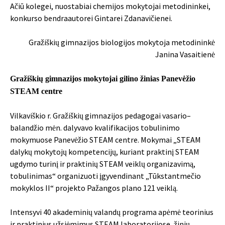
Ačiū kolegei, nuostabiai chemijos mokytojai metodininkei,
konkurso bendraautorei Gintarei Zdanavičienei.
Gražiškių gimnazijos biologijos mokytoja metodininkė
Janina Vasaitienė
Gražiškių gimnazijos mokytojai gilino žinias Panevėžio
STEAM centre
Vilkaviškio r. Gražiškių gimnazijos pedagogai vasario–
balandžio mėn. dalyvavo kvalifikacijos tobulinimo
mokymuose Panevėžio STEAM centre. Mokymai „STEAM
dalykų mokytojų kompetencijų, kuriant praktinį STEAM
ugdymo turinį ir praktinių STEAM veiklų organizavimą,
tobulinimas“ organizuoti įgyvendinant „Tūkstantmečio
mokyklos II“ projekto Pažangos plano 121 veiklą.
Intensyvi 40 akademinių valandų programa apėmė teorinius
ir praktinius užsiėmimus STEAM laboratorijose, žinių