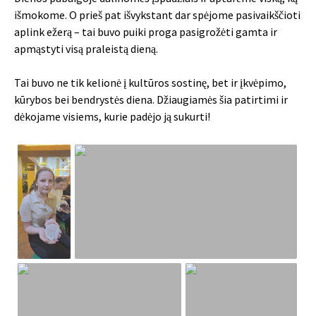
išmokome. O prieš pat išvykstant dar spėjome pasivaikščioti
aplink ežerą – tai buvo puiki proga pasigrožėti gamta ir
apmąstyti visą praleistą dieną.
Tai buvo ne tik kelionė į kultūros sostinę, bet ir įkvėpimo,
kūrybos bei bendrystės diena. Džiaugiamės šia patirtimi ir
dėkojame visiems, kurie padėjo ją sukurti!