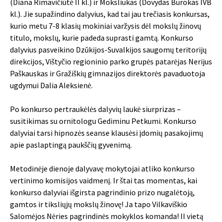
(Diana Rimavičiūtė II kl.) ir Moksliukas (Dovydas Burokas IVB
kl.). Jie supažindino dalyvius, kad tai jau trečiasis konkursas,
kurio metu 7-8 klasių mokiniai varžysis dėl mokslų žinovų
titulo, mokslų, kurie padeda suprasti gamtą. Konkurso
dalyvius pasveikino Dzūkijos-Suvalkijos saugomų teritorijų
direkcijos, Vištyčio regioninio parko grupės patarėjas Nerijus
Paškauskas ir Gražiškių gimnazijos direktorės pavaduotoja
ugdymui Dalia Aleksienė.
Po konkurso pertraukėlės dalyvių laukė siurprizas –
susitikimas su ornitologu Gediminu Petkumi. Konkurso
dalyviai tarsi hipnozės seanse klausėsi įdomių pasakojimų
apie paslaptingą paukščių gyvenimą.
Metodinėje dienoje dalyvavę mokytojai atliko konkurso
vertinimo komisijos vaidmenį. Ir štai tas momentas, kai
konkurso dalyviai išgirsta pagrindinio prizo nugalėtoją,
gamtos ir tiksliųjų mokslų žinovę! Ja tapo Vilkaviškio
Salomėjos Nėries pagrindinės mokyklos komanda! II vietą