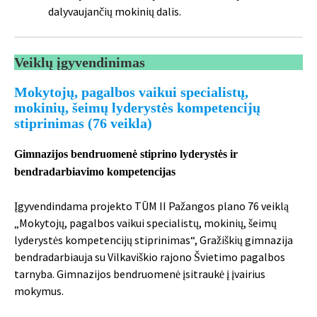
dalyvaujančių mokinių dalis.
Veiklų įgyvendinimas
Mokytojų, pagalbos vaikui specialistų,
mokinių, šeimų lyderystės kompetencijų
stiprinimas (76 veikla)
Gimnazijos bendruomenė stiprino lyderystės ir
bendradarbiavimo kompetencijas
Įgyvendindama projekto TŪM II Pažangos plano 76 veiklą
„Mokytojų, pagalbos vaikui specialistų, mokinių, šeimų
lyderystės kompetencijų stiprinimas“, Gražiškių gimnazija
bendradarbiauja su Vilkaviškio rajono Švietimo pagalbos
tarnyba. Gimnazijos bendruomenė įsitraukė į įvairius
mokymus.