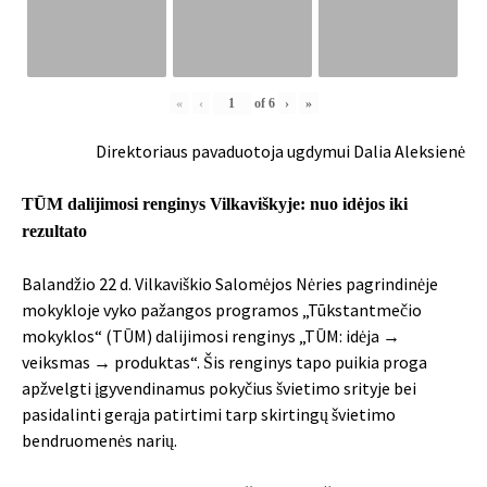
«
‹
of
6
›
»
Direktoriaus pavaduotoja ugdymui Dalia Aleksienė
TŪM dalijimosi renginys Vilkaviškyje: nuo idėjos iki
rezultato
Balandžio 22 d. Vilkaviškio Salomėjos Nėries pagrindinėje
mokykloje vyko pažangos programos „Tūkstantmečio
mokyklos“ (TŪM) dalijimosi renginys „TŪM: idėja →
veiksmas → produktas“. Šis renginys tapo puikia proga
apžvelgti įgyvendinamus pokyčius švietimo srityje bei
pasidalinti gerąja patirtimi tarp skirtingų švietimo
bendruomenės narių.