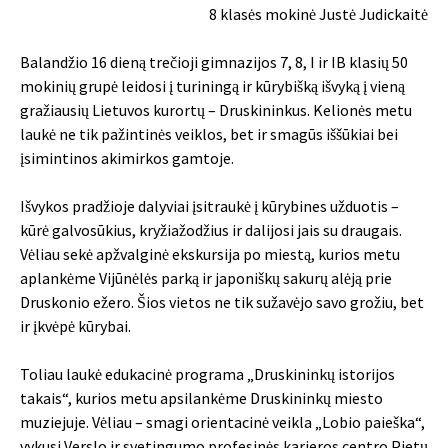
8 klasės mokinė Justė Judickaitė
Balandžio 16 dieną trečioji gimnazijos 7, 8, I ir IB klasių 50
mokinių grupė leidosi į turiningą ir kūrybišką išvyką į vieną
gražiausių Lietuvos kurortų – Druskininkus. Kelionės metu
laukė ne tik pažintinės veiklos, bet ir smagūs iššūkiai bei
įsimintinos akimirkos gamtoje.
Išvykos pradžioje dalyviai įsitraukė į kūrybines užduotis –
kūrė galvosūkius, kryžiažodžius ir dalijosi jais su draugais.
Vėliau sekė apžvalginė ekskursija po miestą, kurios metu
aplankėme Vijūnėlės parką ir japoniškų sakurų alėją prie
Druskonio ežero. Šios vietos ne tik sužavėjo savo grožiu, bet
ir įkvėpė kūrybai.
Toliau laukė edukacinė programa „Druskininkų istorijos
takais“, kurios metu apsilankėme Druskininkų miesto
muziejuje. Vėliau – smagi orientacinė veikla „Lobio paieška“,
vykusi Verslo ir svetingumo profesinės karjeros centro Pietų