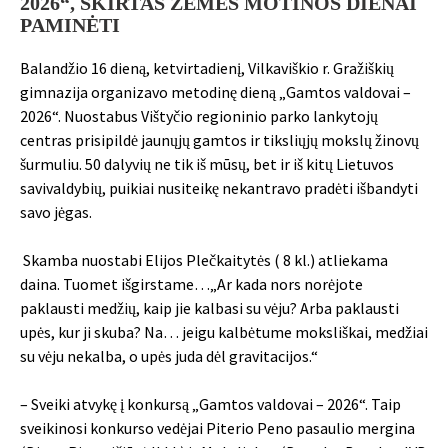
2026“, SKIRTAS ŽEMĖS MOTINOS DIENAI
PAMINĖTI
Balandžio 16 dieną, ketvirtadienį, Vilkaviškio r. Gražiškių
gimnazija organizavo metodinę dieną „Gamtos valdovai –
2026“. Nuostabus Vištyčio regioninio parko lankytojų
centras prisipildė jaunųjų gamtos ir tiksliųjų mokslų žinovų
šurmuliu. 50 dalyvių ne tik iš mūsų, bet ir iš kitų Lietuvos
savivaldybių, puikiai nusiteikę nekantravo pradėti išbandyti
savo jėgas.
Skamba nuostabi Elijos Plečkaitytės ( 8 kl.) atliekama
daina. Tuomet išgirstame…„Ar kada nors norėjote
paklausti medžių, kaip jie kalbasi su vėju? Arba paklausti
upės, kur ji skuba? Na… jeigu kalbėtume moksliškai, medžiai
su vėju nekalba, o upės juda dėl gravitacijos.“
– Sveiki atvykę į konkursą „Gamtos valdovai – 2026“. Taip
sveikinosi konkurso vedėjai Piterio Peno pasaulio mergina