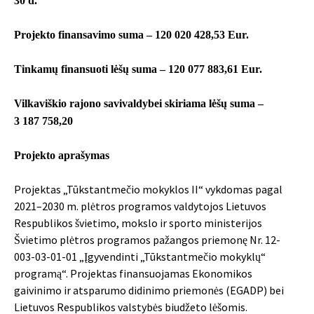
30 d.
Projekto finansavimo suma – 120 020 428,53 Eur.
Tinkamų finansuoti lėšų suma – 120 077 883,61 Eur.
Vilkaviškio rajono savivaldybei skiriama lėšų suma –
3 187 758,20
Projekto aprašymas
Projektas „Tūkstantmečio mokyklos II“ vykdomas pagal
2021–2030 m. plėtros programos valdytojos Lietuvos
Respublikos švietimo, mokslo ir sporto ministerijos
Švietimo plėtros programos pažangos priemonę Nr. 12-
003-03-01-01 „Įgyvendinti „Tūkstantmečio mokyklų“
programą“. Projektas finansuojamas Ekonomikos
gaivinimo ir atsparumo didinimo priemonės (EGADP) bei
Lietuvos Respublikos valstybės biudžeto lėšomis.