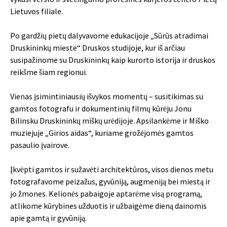
Lietuvos filiale.
Po gardžių pietų dalyvavome edukacijoje „Sūrūs atradimai
Druskininkų mieste“ Druskos studijoje, kur iš arčiau
susipažinome su Druskininkų kaip kurorto istorija ir druskos
reikšme šiam regionui.
Vienas įsimintiniausių išvykos momentų – susitikimas su
gamtos fotografu ir dokumentinių filmų kūrėju Jonu
Bilinsku Druskininkų miškų urėdijoje. Apsilankėme ir Miško
muziejuje „Girios aidas“, kuriame grožėjomės gamtos
pasaulio įvairove.
Įkvėpti gamtos ir sužavėti architektūros, visos dienos metu
fotografavome peizažus, gyvūniją, augmeniją bei miestą ir
jo žmones. Kelionės pabaigoje aptarėme visą programą,
atlikome kūrybines užduotis ir užbaigėme dieną dainomis
apie gamtą ir gyvūniją.