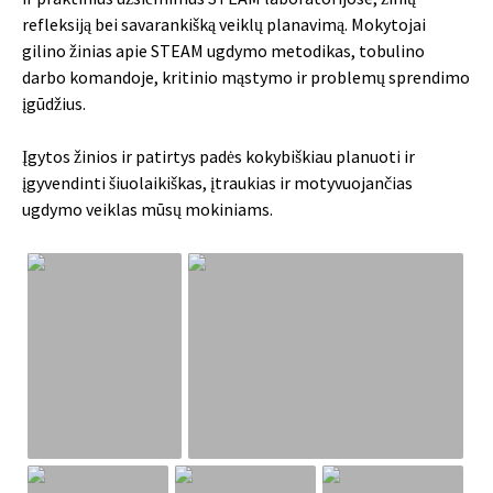
refleksiją bei savarankišką veiklų planavimą. Mokytojai
gilino žinias apie STEAM ugdymo metodikas, tobulino
darbo komandoje, kritinio mąstymo ir problemų sprendimo
įgūdžius.
Įgytos žinios ir patirtys padės kokybiškiau planuoti ir
įgyvendinti šiuolaikiškas, įtraukias ir motyvuojančias
ugdymo veiklas mūsų mokiniams.