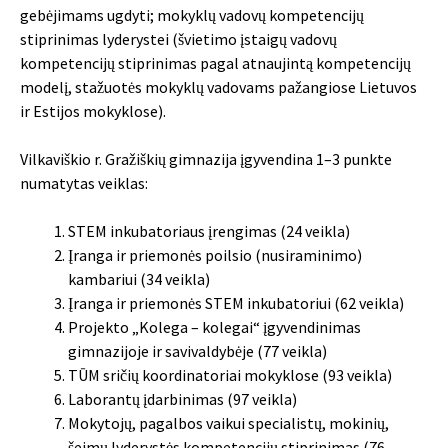
gebėjimams ugdyti; mokyklų vadovų kompetencijų
stiprinimas lyderystei (švietimo įstaigų vadovų
kompetencijų stiprinimas pagal atnaujintą kompetencijų
modelį, stažuotės mokyklų vadovams pažangiose Lietuvos
ir Estijos mokyklose).
Vilkaviškio r. Gražiškių gimnazija įgyvendina 1–3 punkte
numatytas veiklas:
STEM inkubatoriaus įrengimas (24 veikla)
Įranga ir priemonės poilsio (nusiraminimo)
kambariui (34 veikla)
Įranga ir priemonės STEM inkubatoriui (62 veikla)
Projekto „Kolega – kolegai“ įgyvendinimas
gimnazijoje ir savivaldybėje (77 veikla)
TŪM sričių koordinatoriai mokyklose (93 veikla)
Laborantų įdarbinimas (97 veikla)
Mokytojų, pagalbos vaikui specialistų, mokinių,
šeimų lyderystės kompetencijų stiprinimas (76