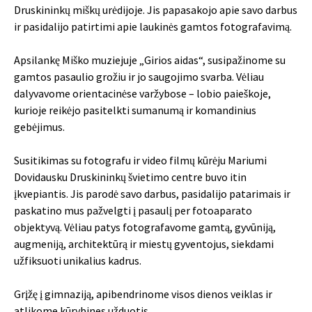
Druskininkų miškų urėdijoje. Jis papasakojo apie savo darbus
ir pasidalijo patirtimi apie laukinės gamtos fotografavimą.
Apsilankę Miško muziejuje „Girios aidas“, susipažinome su
gamtos pasaulio grožiu ir jo saugojimo svarba. Vėliau
dalyvavome orientacinėse varžybose – lobio paieškoje,
kurioje reikėjo pasitelkti sumanumą ir komandinius
gebėjimus.
Susitikimas su fotografu ir video filmų kūrėju Mariumi
Dovidausku Druskininkų švietimo centre buvo itin
įkvepiantis. Jis parodė savo darbus, pasidalijo patarimais ir
paskatino mus pažvelgti į pasaulį per fotoaparato
objektyvą. Vėliau patys fotografavome gamtą, gyvūniją,
augmeniją, architektūrą ir miestų gyventojus, siekdami
užfiksuoti unikalius kadrus.
Grįžę į gimnaziją, apibendrinome visos dienos veiklas ir
atlikome kūrybines užduotis.