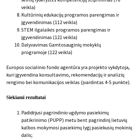
veikla)
Kultūrinių edukacijų programos parengimas ir
įgyvendinimas (112 veikla)
STEM ilgalaikės programos parengimas ir
įgyvendinimas (121 veikla)
Dalyvavimas Gamtosauginių mokyklų
programoje (122 veikla)
Europos socialinio fondo agentūra yra projekto vykdytoja,
kuri įgyvendina konsultavimo, rekomendacijų ir analizių
rengimo bei komunikacijos veiklas (įvardintas 4-5 punkte).
Siekiami rezultatai
Padidėjusi pagrindinio ugdymo pasiekimų
patikrinimo (PUPP) metu bent pagrindinį lietuvių
kalbos mokymosi pasiekimų lygį pasiekusių mokinių
dalis;