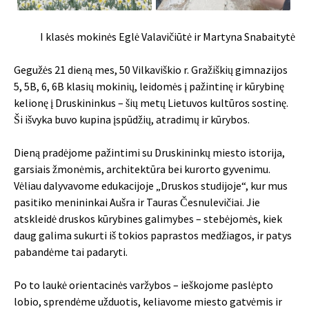
I klasės mokinės Eglė Valavičiūtė ir Martyna Snabaitytė
Gegužės 21 dieną mes, 50 Vilkaviškio r. Gražiškių gimnazijos
5, 5B, 6, 6B klasių mokinių, leidomės į pažintinę ir kūrybinę
kelionę į Druskininkus – šių metų Lietuvos kultūros sostinę.
Ši išvyka buvo kupina įspūdžių, atradimų ir kūrybos.
Dieną pradėjome pažintimi su Druskininkų miesto istorija,
garsiais žmonėmis, architektūra bei kurorto gyvenimu.
Vėliau dalyvavome edukacijoje „Druskos studijoje“, kur mus
pasitiko menininkai Aušra ir Tauras Česnulevičiai. Jie
atskleidė druskos kūrybines galimybes – stebėjomės, kiek
daug galima sukurti iš tokios paprastos medžiagos, ir patys
pabandėme tai padaryti.
Po to laukė orientacinės varžybos – ieškojome paslėpto
lobio, sprendėme užduotis, keliavome miesto gatvėmis ir