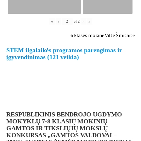
«
‹
of
2
›
»
6 klasės mokinė Viltė Šmitaitė
STEM ilgalaikės programos parengimas ir
įgyvendinimas (121 veikla)
RESPUBLIKINIS BENDROJO UGDYMO
MOKYKLŲ 7-8 KLASIŲ MOKINIŲ
GAMTOS IR TIKSLIŲJŲ MOKSLŲ
KONKURSAS „GAMTOS VALDOVAI –