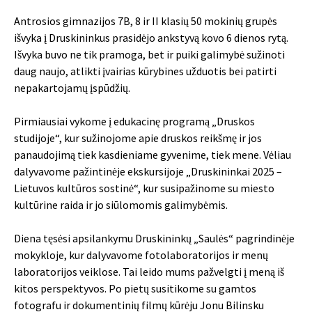
Antrosios gimnazijos 7B, 8 ir II klasių 50 mokinių grupės
išvyka į Druskininkus prasidėjo ankstyvą kovo 6 dienos rytą.
Išvyka buvo ne tik pramoga, bet ir puiki galimybė sužinoti
daug naujo, atlikti įvairias kūrybines užduotis bei patirti
nepakartojamų įspūdžių.
Pirmiausiai vykome į edukacinę programą „Druskos
studijoje“, kur sužinojome apie druskos reikšmę ir jos
panaudojimą tiek kasdieniame gyvenime, tiek mene. Vėliau
dalyvavome pažintinėje ekskursijoje „Druskininkai 2025 –
Lietuvos kultūros sostinė“, kur susipažinome su miesto
kultūrine raida ir jo siūlomomis galimybėmis.
Diena tęsėsi apsilankymu Druskininkų „Saulės“ pagrindinėje
mokykloje, kur dalyvavome fotolaboratorijos ir menų
laboratorijos veiklose. Tai leido mums pažvelgti į meną iš
kitos perspektyvos. Po pietų susitikome su gamtos
fotografu ir dokumentinių filmų kūrėju Jonu Bilinsku