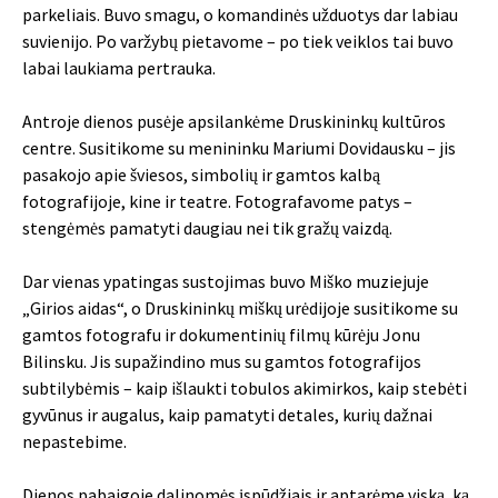
parkeliais. Buvo smagu, o komandinės užduotys dar labiau
suvienijo. Po varžybų pietavome – po tiek veiklos tai buvo
labai laukiama pertrauka.
Antroje dienos pusėje apsilankėme Druskininkų kultūros
centre. Susitikome su menininku Mariumi Dovidausku – jis
pasakojo apie šviesos, simbolių ir gamtos kalbą
fotografijoje, kine ir teatre. Fotografavome patys –
stengėmės pamatyti daugiau nei tik gražų vaizdą.
Dar vienas ypatingas sustojimas buvo Miško muziejuje
„Girios aidas“, o Druskininkų miškų urėdijoje susitikome su
gamtos fotografu ir dokumentinių filmų kūrėju Jonu
Bilinsku. Jis supažindino mus su gamtos fotografijos
subtilybėmis – kaip išlaukti tobulos akimirkos, kaip stebėti
gyvūnus ir augalus, kaip pamatyti detales, kurių dažnai
nepastebime.
Dienos pabaigoje dalinomės įspūdžiais ir aptarėme viską, ką