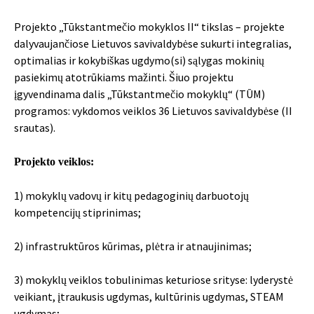
Projekto „Tūkstantmečio mokyklos II“ tikslas – projekte
dalyvaujančiose Lietuvos savivaldybėse sukurti integralias,
optimalias ir kokybiškas ugdymo(si) sąlygas mokinių
pasiekimų atotrūkiams mažinti. Šiuo projektu
įgyvendinama dalis „Tūkstantmečio mokyklų“ (TŪM)
programos: vykdomos veiklos 36 Lietuvos savivaldybėse (II
srautas).
Projekto veiklos:
1) mokyklų vadovų ir kitų pedagoginių darbuotojų
kompetencijų stiprinimas;
2) infrastruktūros kūrimas, plėtra ir atnaujinimas;
3) mokyklų veiklos tobulinimas keturiose srityse: lyderystė
veikiant, įtraukusis ugdymas, kultūrinis ugdymas, STEAM
ugdymas;