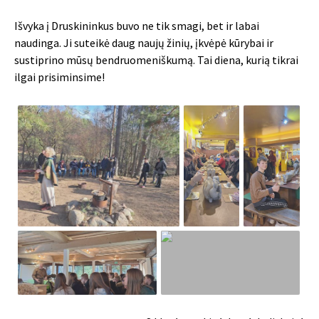
Išvyka į Druskininkus buvo ne tik smagi, bet ir labai
naudinga. Ji suteikė daug naujų žinių, įkvėpė kūrybai ir
sustiprino mūsų bendruomeniškumą. Tai diena, kurią tikrai
ilgai prisiminsime!