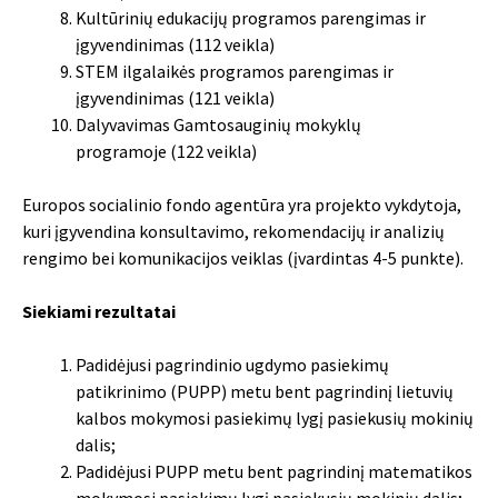
Kultūrinių edukacijų programos parengimas ir
įgyvendinimas (112 veikla)
STEM ilgalaikės programos parengimas ir
įgyvendinimas (121 veikla)
Dalyvavimas Gamtosauginių mokyklų
programoje (122 veikla)
Europos socialinio fondo agentūra yra projekto vykdytoja,
kuri įgyvendina konsultavimo, rekomendacijų ir analizių
rengimo bei komunikacijos veiklas (įvardintas 4-5 punkte).
Siekiami rezultatai
Padidėjusi pagrindinio ugdymo pasiekimų
patikrinimo (PUPP) metu bent pagrindinį lietuvių
kalbos mokymosi pasiekimų lygį pasiekusių mokinių
dalis;
Padidėjusi PUPP metu bent pagrindinį matematikos
mokymosi pasiekimų lygį pasiekusių mokinių dalis;