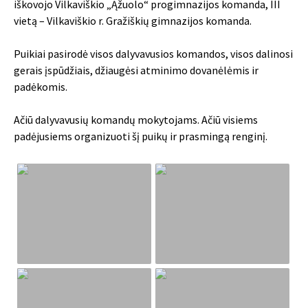
iškovojo Vilkaviškio „Ąžuolo“ progimnazijos komanda, III
vietą – Vilkaviškio r. Gražiškių gimnazijos komanda.
Puikiai pasirodė visos dalyvavusios komandos, visos dalinosi
gerais įspūdžiais, džiaugėsi atminimo dovanėlėmis ir
padėkomis.
Ačiū dalyvavusių komandų mokytojams. Ačiū visiems
padėjusiems organizuoti šį puikų ir prasmingą renginį.