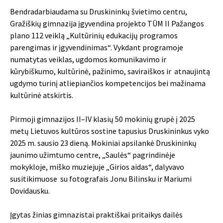
Bendradarbiaudama su Druskininkų švietimo centru,
Gražiškių gimnazija įgyvendina projekto TŪM II Pažangos
plano 112 veiklą „Kultūrinių edukacijų programos
parengimas ir įgyvendinimas“. Vykdant programoje
numatytas veiklas, ugdomos komunikavimo ir
kūrybiškumo, kultūrinė, pažinimo, saviraiškos ir atnaujintą
ugdymo turinį atliepiančios kompetencijos bei mažinama
kultūrinė atskirtis.
Pirmoji gimnazijos II–IV klasių 50 mokinių grupė į 2025
metų Lietuvos kultūros sostine tapusius Druskininkus vyko
2025 m. sausio 23 dieną. Mokiniai apsilankė
Druskininkų
jaunimo užimtumo centre
, „Saulės“ pagrindinėje
mokykloje, miško muziejuje „Girios aidas“, dalyvavo
susitikimuose su fotografais Jonu Bilinsku ir Mariumi
Dovidausku.
Įgytas žinias gimnazistai praktiškai pritaikys dailės