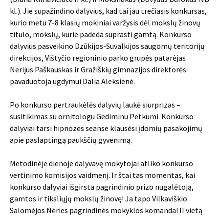
kl.). Jie supažindino dalyvius, kad tai jau trečiasis konkursas,
kurio metu 7-8 klasių mokiniai varžysis dėl mokslų žinovų
titulo, mokslų, kurie padeda suprasti gamtą. Konkurso
dalyvius pasveikino Dzūkijos-Suvalkijos saugomų teritorijų
direkcijos, Vištyčio regioninio parko grupės patarėjas
Nerijus Paškauskas ir Gražiškių gimnazijos direktorės
pavaduotoja ugdymui Dalia Aleksienė.
Po konkurso pertraukėlės dalyvių laukė siurprizas –
susitikimas su ornitologu Gediminu Petkumi. Konkurso
dalyviai tarsi hipnozės seanse klausėsi įdomių pasakojimų
apie paslaptingą paukščių gyvenimą.
Metodinėje dienoje dalyvavę mokytojai atliko konkurso
vertinimo komisijos vaidmenį. Ir štai tas momentas, kai
konkurso dalyviai išgirsta pagrindinio prizo nugalėtoją,
gamtos ir tiksliųjų mokslų žinovę! Ja tapo Vilkaviškio
Salomėjos Nėries pagrindinės mokyklos komanda! II vietą