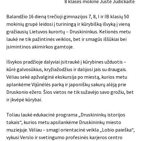
8 klasės mokinė Justė Judickaitė
Balandžio 16 dieną trečioji gimnazijos 7, 8, I ir IB klasių 50
mokinių grupė leidosi į turiningą ir kūrybišką išvyką į vieną
gražiausių Lietuvos kurortų – Druskininkus. Kelionės metu
laukė ne tik pažintinės veiklos, bet ir smagūs iššūkiai bei
įsimintinos akimirkos gamtoje.
Išvykos pradžioje dalyviai įsitraukė į kūrybines užduotis –
kūrė galvosūkius, kryžiažodžius ir dalijosi jais su draugais.
Vėliau sekė apžvalginė ekskursija po miestą, kurios metu
aplankėme Vijūnėlės parką ir japoniškų sakurų alėją prie
Druskonio ežero. Šios vietos ne tik sužavėjo savo grožiu, bet
ir įkvėpė kūrybai.
Toliau laukė edukacinė programa „Druskininkų istorijos
takais“, kurios metu apsilankėme Druskininkų miesto
muziejuje. Vėliau – smagi orientacinė veikla „Lobio paieška“,
vykusi Verslo ir svetingumo profesinės karjeros centro