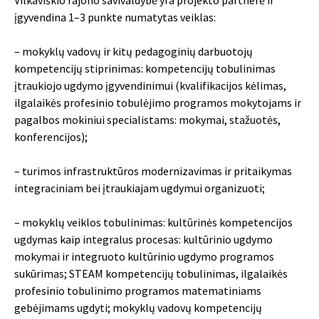
įgyvendina 1–3 punkte numatytas veiklas:
– mokyklų vadovų ir kitų pedagoginių darbuotojų
kompetencijų stiprinimas: kompetencijų tobulinimas
įtraukiojo ugdymo įgyvendinimui (kvalifikacijos kėlimas,
ilgalaikės profesinio tobulėjimo programos mokytojams ir
pagalbos mokiniui specialistams: mokymai, stažuotės,
konferencijos);
– turimos infrastruktūros modernizavimas ir pritaikymas
integraciniam bei įtraukiajam ugdymui organizuoti;
– mokyklų veiklos tobulinimas: kultūrinės kompetencijos
ugdymas kaip integralus procesas: kultūrinio ugdymo
mokymai ir integruoto kultūrinio ugdymo programos
sukūrimas; STEAM kompetencijų tobulinimas, ilgalaikės
profesinio tobulinimo programos matematiniams
gebėjimams ugdyti; mokyklų vadovų kompetencijų