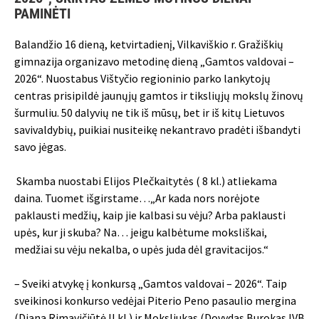
PAMINĖTI
Balandžio 16 dieną, ketvirtadienį, Vilkaviškio r. Gražiškių
gimnazija organizavo metodinę dieną „Gamtos valdovai –
2026“. Nuostabus Vištyčio regioninio parko lankytojų
centras prisipildė jaunųjų gamtos ir tiksliųjų mokslų žinovų
šurmuliu. 50 dalyvių ne tik iš mūsų, bet ir iš kitų Lietuvos
savivaldybių, puikiai nusiteikę nekantravo pradėti išbandyti
savo jėgas.
Skamba nuostabi Elijos Plečkaitytės ( 8 kl.) atliekama
daina. Tuomet išgirstame…„Ar kada nors norėjote
paklausti medžių, kaip jie kalbasi su vėju? Arba paklausti
upės, kur ji skuba? Na… jeigu kalbėtume moksliškai,
medžiai su vėju nekalba, o upės juda dėl gravitacijos.“
– Sveiki atvykę į konkursą „Gamtos valdovai – 2026“. Taip
sveikinosi konkurso vedėjai Piterio Peno pasaulio mergina
(Diana Rimavičiūtė II kl.) ir Moksliukas (Dovydas Burokas IVB