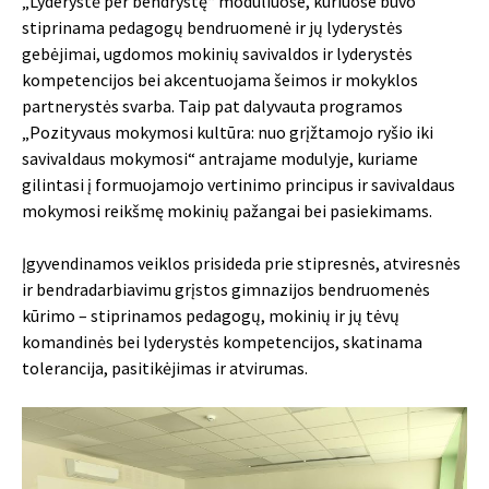
„Lyderystė per bendrystę“ moduliuose, kuriuose buvo
stiprinama pedagogų bendruomenė ir jų lyderystės
gebėjimai, ugdomos mokinių savivaldos ir lyderystės
kompetencijos bei akcentuojama šeimos ir mokyklos
partnerystės svarba. Taip pat dalyvauta programos
„Pozityvaus mokymosi kultūra: nuo grįžtamojo ryšio iki
savivaldaus mokymosi“ antrajame modulyje, kuriame
gilintasi į formuojamojo vertinimo principus ir savivaldaus
mokymosi reikšmę mokinių pažangai bei pasiekimams.
Įgyvendinamos veiklos prisideda prie stipresnės, atviresnės
ir bendradarbiavimu grįstos gimnazijos bendruomenės
kūrimo – stiprinamos pedagogų, mokinių ir jų tėvų
komandinės bei lyderystės kompetencijos, skatinama
tolerancija, pasitikėjimas ir atvirumas.