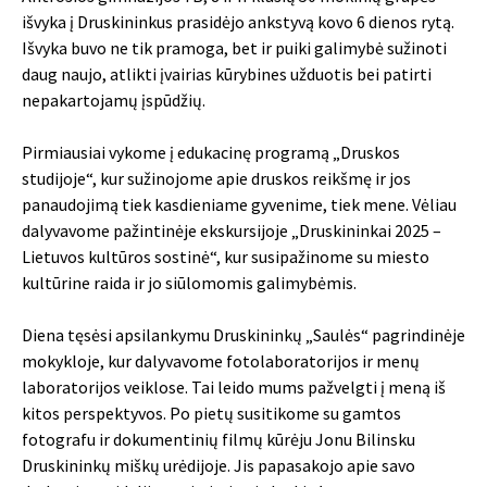
išvyka į Druskininkus prasidėjo ankstyvą kovo 6 dienos rytą.
Išvyka buvo ne tik pramoga, bet ir puiki galimybė sužinoti
daug naujo, atlikti įvairias kūrybines užduotis bei patirti
nepakartojamų įspūdžių.
Pirmiausiai vykome į edukacinę programą „Druskos
studijoje“, kur sužinojome apie druskos reikšmę ir jos
panaudojimą tiek kasdieniame gyvenime, tiek mene. Vėliau
dalyvavome pažintinėje ekskursijoje „Druskininkai 2025 –
Lietuvos kultūros sostinė“, kur susipažinome su miesto
kultūrine raida ir jo siūlomomis galimybėmis.
Diena tęsėsi apsilankymu Druskininkų „Saulės“ pagrindinėje
mokykloje, kur dalyvavome fotolaboratorijos ir menų
laboratorijos veiklose. Tai leido mums pažvelgti į meną iš
kitos perspektyvos. Po pietų susitikome su gamtos
fotografu ir dokumentinių filmų kūrėju Jonu Bilinsku
Druskininkų miškų urėdijoje. Jis papasakojo apie savo