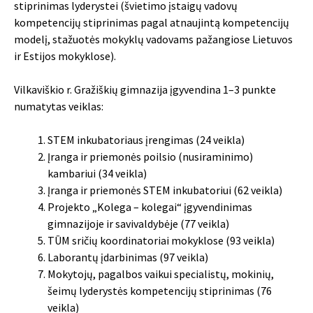
stiprinimas lyderystei (švietimo įstaigų vadovų
kompetencijų stiprinimas pagal atnaujintą kompetencijų
modelį, stažuotės mokyklų vadovams pažangiose Lietuvos
ir Estijos mokyklose).
Vilkaviškio r. Gražiškių gimnazija įgyvendina 1–3 punkte
numatytas veiklas:
STEM inkubatoriaus įrengimas (24 veikla)
Įranga ir priemonės poilsio (nusiraminimo)
kambariui (34 veikla)
Įranga ir priemonės STEM inkubatoriui (62 veikla)
Projekto „Kolega – kolegai“ įgyvendinimas
gimnazijoje ir savivaldybėje (77 veikla)
TŪM sričių koordinatoriai mokyklose (93 veikla)
Laborantų įdarbinimas (97 veikla)
Mokytojų, pagalbos vaikui specialistų, mokinių,
šeimų lyderystės kompetencijų stiprinimas (76
veikla)