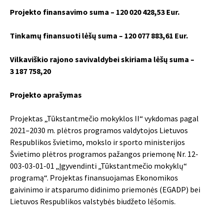
Projekto finansavimo suma – 120 020 428,53 Eur.
Tinkamų finansuoti lėšų suma – 120 077 883,61 Eur.
Vilkaviškio rajono savivaldybei skiriama lėšų suma –
3 187 758,20
Projekto aprašymas
Projektas „Tūkstantmečio mokyklos II“ vykdomas pagal
2021–2030 m. plėtros programos valdytojos Lietuvos
Respublikos švietimo, mokslo ir sporto ministerijos
Švietimo plėtros programos pažangos priemonę Nr. 12-
003-03-01-01 „Įgyvendinti „Tūkstantmečio mokyklų“
programą“. Projektas finansuojamas Ekonomikos
gaivinimo ir atsparumo didinimo priemonės (EGADP) bei
Lietuvos Respublikos valstybės biudžeto lėšomis.