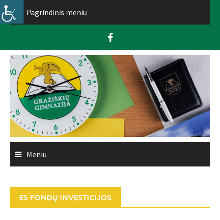
Skip
Pagrindinis meniu
to
content
Meniu
ES FONDŲ INVESTICIJOS