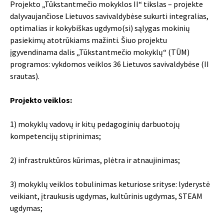
Projekto „Tūkstantmečio mokyklos II“ tikslas – projekte
dalyvaujančiose Lietuvos savivaldybėse sukurti integralias,
optimalias ir kokybiškas ugdymo(si) sąlygas mokinių
pasiekimų atotrūkiams mažinti. Šiuo projektu
įgyvendinama dalis „Tūkstantmečio mokyklų“ (TŪM)
programos: vykdomos veiklos 36 Lietuvos savivaldybėse (II
srautas).
Projekto veiklos:
1) mokyklų vadovų ir kitų pedagoginių darbuotojų
kompetencijų stiprinimas;
2) infrastruktūros kūrimas, plėtra ir atnaujinimas;
3) mokyklų veiklos tobulinimas keturiose srityse: lyderystė
veikiant, įtraukusis ugdymas, kultūrinis ugdymas, STEAM
ugdymas;