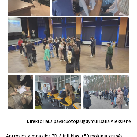
Direktoriaus pavaduotoja ugdymui Dalia Aleksienė
Antrosios gimnazijos 7B, 8 ir II klasių 50 mokinių grupės