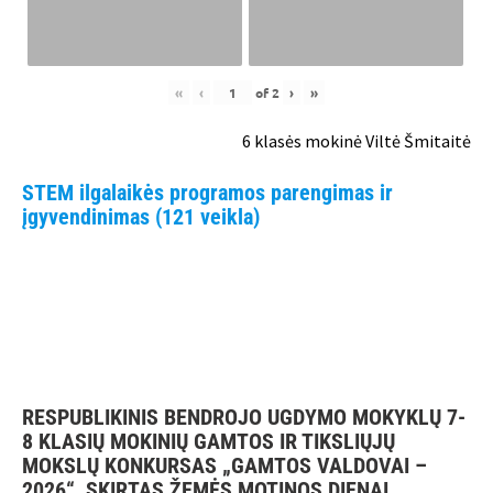
«
‹
of
2
›
»
6 klasės mokinė Viltė Šmitaitė
STEM ilgalaikės programos parengimas ir
įgyvendinimas (121 veikla)
RESPUBLIKINIS BENDROJO UGDYMO MOKYKLŲ 7-
8 KLASIŲ MOKINIŲ GAMTOS IR TIKSLIŲJŲ
MOKSLŲ KONKURSAS „GAMTOS VALDOVAI –
2026“, SKIRTAS ŽEMĖS MOTINOS DIENAI