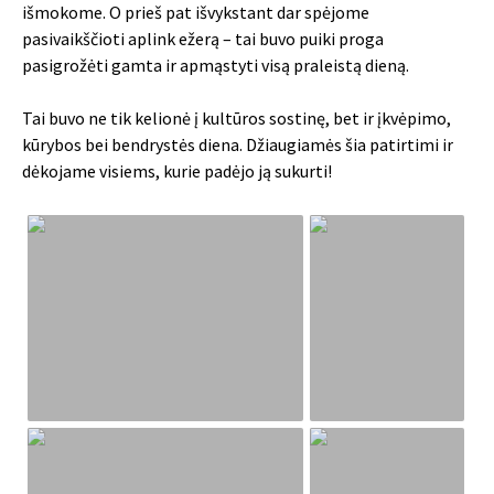
išmokome. O prieš pat išvykstant dar spėjome
pasivaikščioti aplink ežerą – tai buvo puiki proga
pasigrožėti gamta ir apmąstyti visą praleistą dieną.
Tai buvo ne tik kelionė į kultūros sostinę, bet ir įkvėpimo,
kūrybos bei bendrystės diena. Džiaugiamės šia patirtimi ir
dėkojame visiems, kurie padėjo ją sukurti!