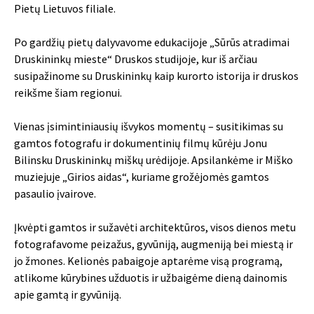
Pietų Lietuvos filiale.
Po gardžių pietų dalyvavome edukacijoje „Sūrūs atradimai
Druskininkų mieste“ Druskos studijoje, kur iš arčiau
susipažinome su Druskininkų kaip kurorto istorija ir druskos
reikšme šiam regionui.
Vienas įsimintiniausių išvykos momentų – susitikimas su
gamtos fotografu ir dokumentinių filmų kūrėju Jonu
Bilinsku Druskininkų miškų urėdijoje. Apsilankėme ir Miško
muziejuje „Girios aidas“, kuriame grožėjomės gamtos
pasaulio įvairove.
Įkvėpti gamtos ir sužavėti architektūros, visos dienos metu
fotografavome peizažus, gyvūniją, augmeniją bei miestą ir
jo žmones. Kelionės pabaigoje aptarėme visą programą,
atlikome kūrybines užduotis ir užbaigėme dieną dainomis
apie gamtą ir gyvūniją.