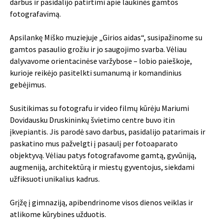
darbus ir pasidalijo patirtimi apie laukinės gamtos
fotografavimą.
Apsilankę Miško muziejuje „Girios aidas“, susipažinome su
gamtos pasaulio grožiu ir jo saugojimo svarba. Vėliau
dalyvavome orientacinėse varžybose – lobio paieškoje,
kurioje reikėjo pasitelkti sumanumą ir komandinius
gebėjimus.
Susitikimas su fotografu ir video filmų kūrėju Mariumi
Dovidausku Druskininkų švietimo centre buvo itin
įkvepiantis. Jis parodė savo darbus, pasidalijo patarimais ir
paskatino mus pažvelgti į pasaulį per fotoaparato
objektyvą. Vėliau patys fotografavome gamtą, gyvūniją,
augmeniją, architektūrą ir miestų gyventojus, siekdami
užfiksuoti unikalius kadrus.
Grįžę į gimnaziją, apibendrinome visos dienos veiklas ir
atlikome kūrybines užduotis.