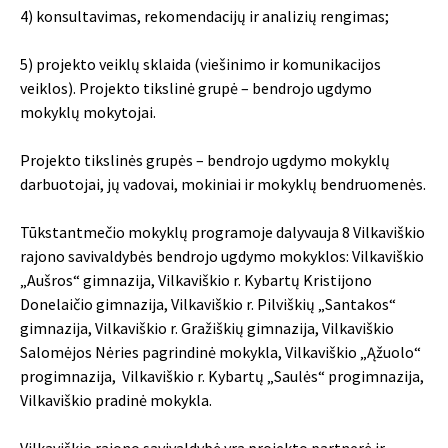
4) konsultavimas, rekomendacijų ir analizių rengimas;
5) projekto veiklų sklaida (viešinimo ir komunikacijos
veiklos). Projekto tikslinė grupė – bendrojo ugdymo
mokyklų mokytojai.
Projekto tikslinės grupės – bendrojo ugdymo mokyklų
darbuotojai, jų vadovai, mokiniai ir mokyklų bendruomenės.
Tūkstantmečio mokyklų programoje dalyvauja 8 Vilkaviškio
rajono savivaldybės bendrojo ugdymo mokyklos: Vilkaviškio
„Aušros“ gimnazija, Vilkaviškio r. Kybartų Kristijono
Donelaičio gimnazija, Vilkaviškio r. Pilviškių „Santakos“
gimnazija, Vilkaviškio r. Gražiškių gimnazija, Vilkaviškio
Salomėjos Nėries pagrindinė mokykla, Vilkaviškio „Ąžuolo“
progimnazija, Vilkaviškio r. Kybartų „Saulės“ progimnazija,
Vilkaviškio pradinė mokykla.
Vilkaviškio rajono savivaldybė yra projekto partnerė ir