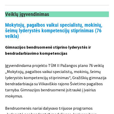
Veiklų įgyvendinimas
Mokytojų, pagalbos vaikui specialistų, mokinių,
šeimų lyderystės kompetencijų stiprinimas (76
veikla)
Gimnazijos bendruomenė stiprino lyderystės ir
bendradarbiavimo kompetencijas
Įgyvendindama projekto TŪM II Pažangos plano 76 veiklą
„Mokytojų, pagalbos vaikui specialistų, mokinių, šeimų
lyderystės kompetencijų stiprinimas“, Gražiškių gimnazija
bendradarbiauja su Vilkaviškio rajono Švietimo pagalbos
tarnyba. Gimnazijos bendruomenė įsitraukė į įvairius
mokymus.
Bendruomenės nariai dalyvavo trijuose programos