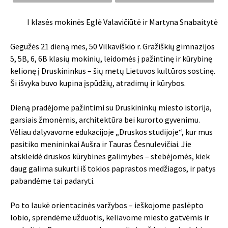
I klasės mokinės Eglė Valavičiūtė ir Martyna Snabaitytė
Gegužės 21 dieną mes, 50 Vilkaviškio r. Gražiškių gimnazijos
5, 5B, 6, 6B klasių mokinių, leidomės į pažintinę ir kūrybinę
kelionę į Druskininkus – šių metų Lietuvos kultūros sostinę.
Ši išvyka buvo kupina įspūdžių, atradimų ir kūrybos.
Dieną pradėjome pažintimi su Druskininkų miesto istorija,
garsiais žmonėmis, architektūra bei kurorto gyvenimu.
Vėliau dalyvavome edukacijoje „Druskos studijoje“, kur mus
pasitiko menininkai Aušra ir Tauras Česnulevičiai. Jie
atskleidė druskos kūrybines galimybes – stebėjomės, kiek
daug galima sukurti iš tokios paprastos medžiagos, ir patys
pabandėme tai padaryti.
Po to laukė orientacinės varžybos – ieškojome paslėpto
lobio, sprendėme užduotis, keliavome miesto gatvėmis ir