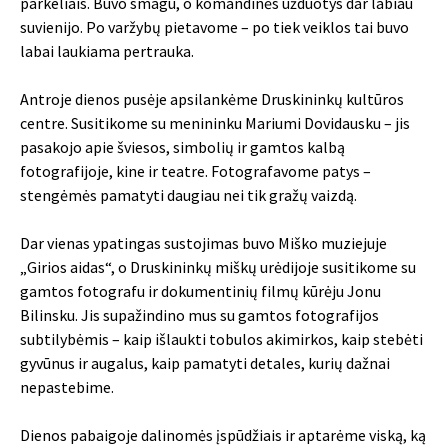
parkeliais. Buvo smagu, o komandinės užduotys dar labiau
suvienijo. Po varžybų pietavome – po tiek veiklos tai buvo
labai laukiama pertrauka.
Antroje dienos pusėje apsilankėme Druskininkų kultūros
centre. Susitikome su menininku Mariumi Dovidausku – jis
pasakojo apie šviesos, simbolių ir gamtos kalbą
fotografijoje, kine ir teatre. Fotografavome patys –
stengėmės pamatyti daugiau nei tik gražų vaizdą.
Dar vienas ypatingas sustojimas buvo Miško muziejuje
„Girios aidas“, o Druskininkų miškų urėdijoje susitikome su
gamtos fotografu ir dokumentinių filmų kūrėju Jonu
Bilinsku. Jis supažindino mus su gamtos fotografijos
subtilybėmis – kaip išlaukti tobulos akimirkos, kaip stebėti
gyvūnus ir augalus, kaip pamatyti detales, kurių dažnai
nepastebime.
Dienos pabaigoje dalinomės įspūdžiais ir aptarėme viską, ką