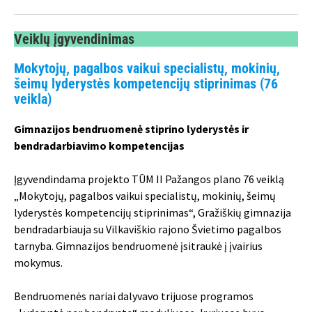
Veiklų įgyvendinimas
Mokytojų, pagalbos vaikui specialistų, mokinių,
šeimų lyderystės kompetencijų stiprinimas (76
veikla)
Gimnazijos bendruomenė stiprino lyderystės ir
bendradarbiavimo kompetencijas
Įgyvendindama projekto TŪM II Pažangos plano 76 veiklą
„Mokytojų, pagalbos vaikui specialistų, mokinių, šeimų
lyderystės kompetencijų stiprinimas“, Gražiškių gimnazija
bendradarbiauja su Vilkaviškio rajono Švietimo pagalbos
tarnyba. Gimnazijos bendruomenė įsitraukė į įvairius
mokymus.
Bendruomenės nariai dalyvavo trijuose programos