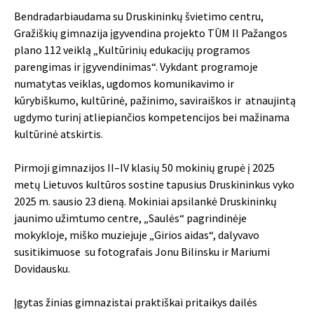
Bendradarbiaudama su Druskininkų švietimo centru,
Gražiškių gimnazija įgyvendina projekto TŪM II Pažangos
plano 112 veiklą „Kultūrinių edukacijų programos
parengimas ir įgyvendinimas“. Vykdant programoje
numatytas veiklas, ugdomos komunikavimo ir
kūrybiškumo, kultūrinė, pažinimo, saviraiškos ir atnaujintą
ugdymo turinį atliepiančios kompetencijos bei mažinama
kultūrinė atskirtis.
Pirmoji gimnazijos II–IV klasių 50 mokinių grupė į 2025
metų Lietuvos kultūros sostine tapusius Druskininkus vyko
2025 m. sausio 23 dieną. Mokiniai apsilankė
Druskininkų
jaunimo užimtumo centre
, „Saulės“ pagrindinėje
mokykloje, miško muziejuje „Girios aidas“, dalyvavo
susitikimuose su fotografais Jonu Bilinsku ir Mariumi
Dovidausku.
Įgytas žinias gimnazistai praktiškai pritaikys dailės