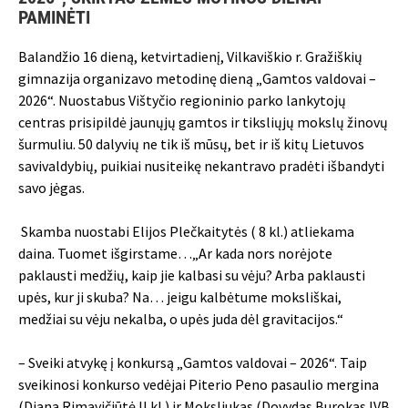
PAMINĖTI
Balandžio 16 dieną, ketvirtadienį, Vilkaviškio r. Gražiškių
gimnazija organizavo metodinę dieną „Gamtos valdovai –
2026“. Nuostabus Vištyčio regioninio parko lankytojų
centras prisipildė jaunųjų gamtos ir tiksliųjų mokslų žinovų
šurmuliu. 50 dalyvių ne tik iš mūsų, bet ir iš kitų Lietuvos
savivaldybių, puikiai nusiteikę nekantravo pradėti išbandyti
savo jėgas.
Skamba nuostabi Elijos Plečkaitytės ( 8 kl.) atliekama
daina. Tuomet išgirstame…„Ar kada nors norėjote
paklausti medžių, kaip jie kalbasi su vėju? Arba paklausti
upės, kur ji skuba? Na… jeigu kalbėtume moksliškai,
medžiai su vėju nekalba, o upės juda dėl gravitacijos.“
– Sveiki atvykę į konkursą „Gamtos valdovai – 2026“. Taip
sveikinosi konkurso vedėjai Piterio Peno pasaulio mergina
(Diana Rimavičiūtė II kl.) ir Moksliukas (Dovydas Burokas IVB