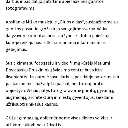
darbus ir pasidalijo patirtimi apie laukinės gamtos
fotografavimą.
Apsilankę Miško muziejuje „Girios aidas“, susipažinome su
gamtos pasaulio grožiu ir jo saugojimo svarba. Vėliau
dalyvavome orientacinėse varžybose – lobio paieškoje,
kurioje reikėjo pasitelkti sumanumą ir komandinius
gebėjimus.
Susitikimas su fotografu ir video filmų kūrėju Mariumi
Dovidausku Druskininkų švietimo centre buvo itin
įkvepiantis. Jis parodė savo darbus, pasidalijo patarimais ir
paskatino mus pažvelgti į pasaulį per fotoaparato
objektyvą. Vėliau patys fotografavome gamtą, gyvūniją,
augmeniją, architektūrą ir miestų gyventojus, siekdami
užfiksuoti unikalius kadrus.
Grįžę į gimnaziją, apibendrinome visos dienos veiklas ir
atlikome kūrybines užduotis.