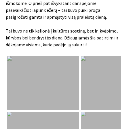
išmokome. O prieš pat išvykstant dar spėjome
pasivaikščioti aplink ežerą – tai buvo puiki proga
pasigrožėti gamta ir apmąstyti visą praleistą dieną.
Tai buvo ne tik kelionė į kultūros sostinę, bet ir įkvėpimo,
kūrybos bei bendrystės diena. Džiaugiamės šia patirtimi ir
dėkojame visiems, kurie padėjo ją sukurti!