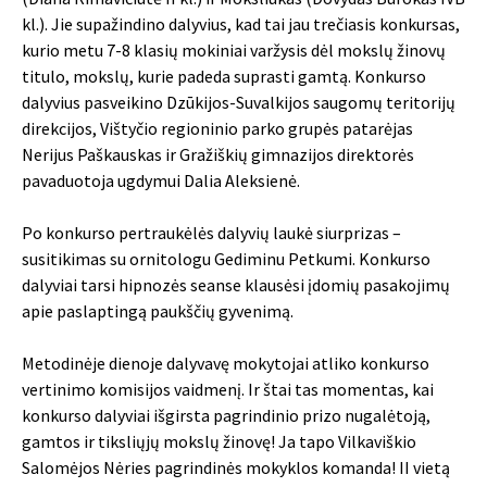
kl.). Jie supažindino dalyvius, kad tai jau trečiasis konkursas,
kurio metu 7-8 klasių mokiniai varžysis dėl mokslų žinovų
titulo, mokslų, kurie padeda suprasti gamtą. Konkurso
dalyvius pasveikino Dzūkijos-Suvalkijos saugomų teritorijų
direkcijos, Vištyčio regioninio parko grupės patarėjas
Nerijus Paškauskas ir Gražiškių gimnazijos direktorės
pavaduotoja ugdymui Dalia Aleksienė.
Po konkurso pertraukėlės dalyvių laukė siurprizas –
susitikimas su ornitologu Gediminu Petkumi. Konkurso
dalyviai tarsi hipnozės seanse klausėsi įdomių pasakojimų
apie paslaptingą paukščių gyvenimą.
Metodinėje dienoje dalyvavę mokytojai atliko konkurso
vertinimo komisijos vaidmenį. Ir štai tas momentas, kai
konkurso dalyviai išgirsta pagrindinio prizo nugalėtoją,
gamtos ir tiksliųjų mokslų žinovę! Ja tapo Vilkaviškio
Salomėjos Nėries pagrindinės mokyklos komanda! II vietą