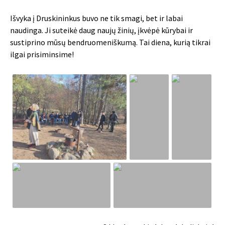
Išvyka į Druskininkus buvo ne tik smagi, bet ir labai
naudinga. Ji suteikė daug naujų žinių, įkvėpė kūrybai ir
sustiprino mūsų bendruomeniškumą. Tai diena, kurią tikrai
ilgai prisiminsime!