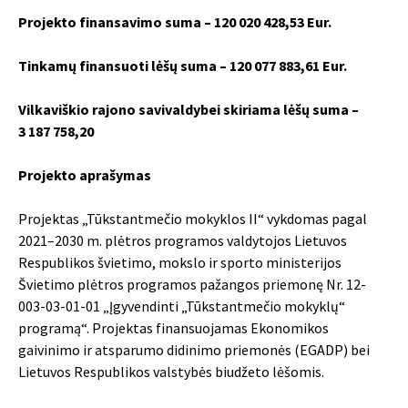
Projekto finansavimo suma – 120 020 428,53 Eur.
Tinkamų finansuoti lėšų suma – 120 077 883,61 Eur.
Vilkaviškio rajono savivaldybei skiriama lėšų suma –
3 187 758,20
Projekto aprašymas
Projektas „Tūkstantmečio mokyklos II“ vykdomas pagal
2021–2030 m. plėtros programos valdytojos Lietuvos
Respublikos švietimo, mokslo ir sporto ministerijos
Švietimo plėtros programos pažangos priemonę Nr. 12-
003-03-01-01 „Įgyvendinti „Tūkstantmečio mokyklų“
programą“. Projektas finansuojamas Ekonomikos
gaivinimo ir atsparumo didinimo priemonės (EGADP) bei
Lietuvos Respublikos valstybės biudžeto lėšomis.