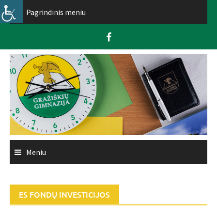
Skip
Pagrindinis meniu
to
content
Meniu
ES FONDŲ INVESTICIJOS