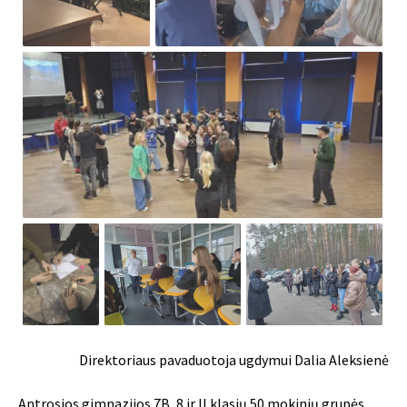
Direktoriaus pavaduotoja ugdymui Dalia Aleksienė
Antrosios gimnazijos 7B, 8 ir II klasių 50 mokinių grupės