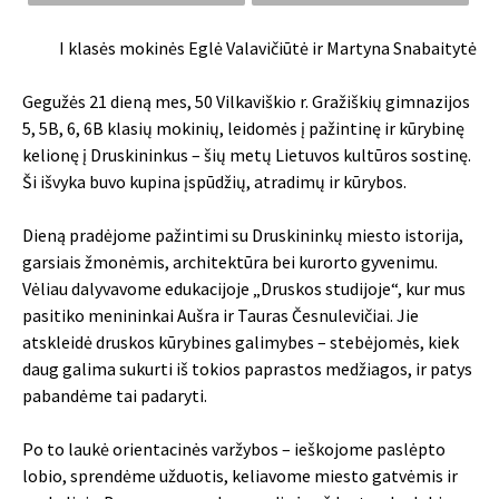
I klasės mokinės Eglė Valavičiūtė ir Martyna Snabaitytė
Gegužės 21 dieną mes, 50 Vilkaviškio r. Gražiškių gimnazijos
5, 5B, 6, 6B klasių mokinių, leidomės į pažintinę ir kūrybinę
kelionę į Druskininkus – šių metų Lietuvos kultūros sostinę.
Ši išvyka buvo kupina įspūdžių, atradimų ir kūrybos.
Dieną pradėjome pažintimi su Druskininkų miesto istorija,
garsiais žmonėmis, architektūra bei kurorto gyvenimu.
Vėliau dalyvavome edukacijoje „Druskos studijoje“, kur mus
pasitiko menininkai Aušra ir Tauras Česnulevičiai. Jie
atskleidė druskos kūrybines galimybes – stebėjomės, kiek
daug galima sukurti iš tokios paprastos medžiagos, ir patys
pabandėme tai padaryti.
Po to laukė orientacinės varžybos – ieškojome paslėpto
lobio, sprendėme užduotis, keliavome miesto gatvėmis ir