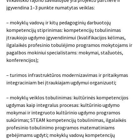
įgyvendina 1–3 punkte numatytas veiklas:
– mokyklų vadovų ir kitų pedagoginių darbuotojų
kompetencijų stiprinimas: kompetencijų tobulinimas
įtraukiojo ugdymo įgyvendinimui (kvalifikacijos kėlimas,
ilgalaikės profesinio tobulėjimo programos mokytojams ir
pagalbos mokiniui specialistams: mokymai, stažuotės,
konferencijos);
– turimos infrastruktūros modernizavimas ir pritaikymas
integraciniam bei įtraukiajam ugdymui organizuoti;
– mokyklų veiklos tobulinimas: kultūrinės kompetencijos
ugdymas kaip integralus procesas: kultūrinio ugdymo
mokymai ir integruoto kultūrinio ugdymo programos
sukūrimas; STEAM kompetencijų tobulinimas, ilgalaikės
profesinio tobulinimo programos matematiniams
gebėjimams ugdyti; mokyklų vadovų kompetencijų