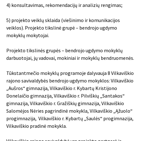
4) konsultavimas, rekomendacijų ir analizių rengimas;
5) projekto veiklų sklaida (viešinimo ir komunikacijos
veiklos). Projekto tikslinė grupė – bendrojo ugdymo
mokyklų mokytojai.
Projekto tikslinės grupės – bendrojo ugdymo mokyklų
darbuotojai, jų vadovai, mokiniai ir mokyklų bendruomenės.
Tūkstantmečio mokyklų programoje dalyvauja 8 Vilkaviškio
rajono savivaldybės bendrojo ugdymo mokyklos: Vilkaviškio
„Aušros“ gimnazija, Vilkaviškio r. Kybartų Kristijono
Donelaičio gimnazija, Vilkaviškio r. Pilviškių „Santakos“
gimnazija, Vilkaviškio r. Gražiškių gimnazija, Vilkaviškio
Salomėjos Nėries pagrindinė mokykla, Vilkaviškio „Ąžuolo“
progimnazija, Vilkaviškio r. Kybartų „Saulės“ progimnazija,
Vilkaviškio pradinė mokykla.
Vilkaviškio rajono savivaldybė yra projekto partnerė ir