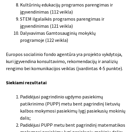
Kultūrinių edukacijų programos parengimas ir
įgyvendinimas (112 veikla)
STEM ilgalaikės programos parengimas ir
įgyvendinimas (121 veikla)
Dalyvavimas Gamtosauginių mokyklų
programoje (122 veikla)
Europos socialinio fondo agentūra yra projekto vykdytoja,
kuri įgyvendina konsultavimo, rekomendacijų ir analizių
rengimo bei komunikacijos veiklas (įvardintas 4-5 punkte).
Siekiami rezultatai
Padidėjusi pagrindinio ugdymo pasiekimų
patikrinimo (PUPP) metu bent pagrindinį lietuvių
kalbos mokymosi pasiekimų lygį pasiekusių mokinių
dalis;
Padidėjusi PUPP metu bent pagrindinį matematikos
mokymosi pasiekimų lygį pasiekusių mokinių dalis;