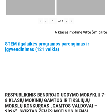
«
‹
of
2
›
»
6 klasės mokinė Viltė Šmitaitė
STEM ilgalaikės programos parengimas ir
įgyvendinimas (121 veikla)
RESPUBLIKINIS BENDROJO UGDYMO MOKYKLŲ 7-
8 KLASIŲ MOKINIŲ GAMTOS IR TIKSLIŲJŲ
MOKSLŲ KONKURSAS „GAMTOS VALDOVAI –
2026“, SKIRTAS ŽEMĖS MOTINOS DIENAI