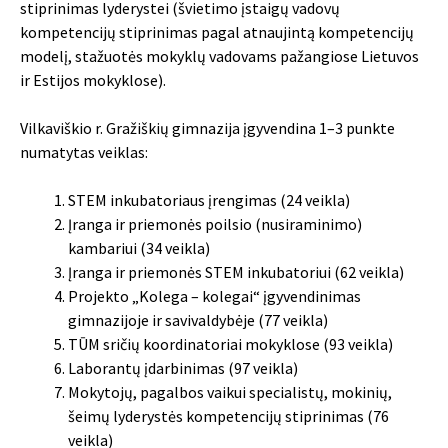
stiprinimas lyderystei (švietimo įstaigų vadovų
kompetencijų stiprinimas pagal atnaujintą kompetencijų
modelį, stažuotės mokyklų vadovams pažangiose Lietuvos
ir Estijos mokyklose).
Vilkaviškio r. Gražiškių gimnazija įgyvendina 1–3 punkte
numatytas veiklas:
STEM inkubatoriaus įrengimas (24 veikla)
Įranga ir priemonės poilsio (nusiraminimo)
kambariui (34 veikla)
Įranga ir priemonės STEM inkubatoriui (62 veikla)
Projekto „Kolega – kolegai“ įgyvendinimas
gimnazijoje ir savivaldybėje (77 veikla)
TŪM sričių koordinatoriai mokyklose (93 veikla)
Laborantų įdarbinimas (97 veikla)
Mokytojų, pagalbos vaikui specialistų, mokinių,
šeimų lyderystės kompetencijų stiprinimas (76
veikla)