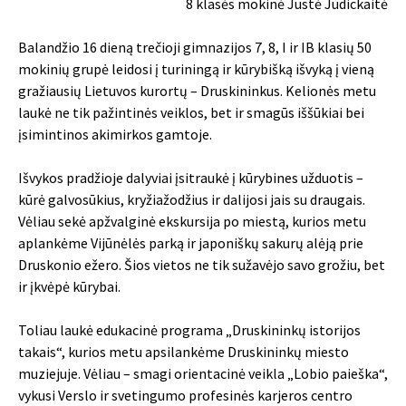
8 klasės mokinė Justė Judickaitė
Balandžio 16 dieną trečioji gimnazijos 7, 8, I ir IB klasių 50
mokinių grupė leidosi į turiningą ir kūrybišką išvyką į vieną
gražiausių Lietuvos kurortų – Druskininkus. Kelionės metu
laukė ne tik pažintinės veiklos, bet ir smagūs iššūkiai bei
įsimintinos akimirkos gamtoje.
Išvykos pradžioje dalyviai įsitraukė į kūrybines užduotis –
kūrė galvosūkius, kryžiažodžius ir dalijosi jais su draugais.
Vėliau sekė apžvalginė ekskursija po miestą, kurios metu
aplankėme Vijūnėlės parką ir japoniškų sakurų alėją prie
Druskonio ežero. Šios vietos ne tik sužavėjo savo grožiu, bet
ir įkvėpė kūrybai.
Toliau laukė edukacinė programa „Druskininkų istorijos
takais“, kurios metu apsilankėme Druskininkų miesto
muziejuje. Vėliau – smagi orientacinė veikla „Lobio paieška“,
vykusi Verslo ir svetingumo profesinės karjeros centro