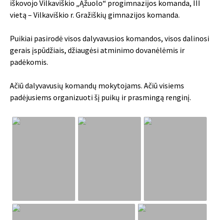
iškovojo Vilkaviškio „Ąžuolo“ progimnazijos komanda, III
vietą – Vilkaviškio r. Gražiškių gimnazijos komanda.
Puikiai pasirodė visos dalyvavusios komandos, visos dalinosi
gerais įspūdžiais, džiaugėsi atminimo dovanėlėmis ir
padėkomis.
Ačiū dalyvavusių komandų mokytojams. Ačiū visiems
padėjusiems organizuoti šį puikų ir prasmingą renginį.