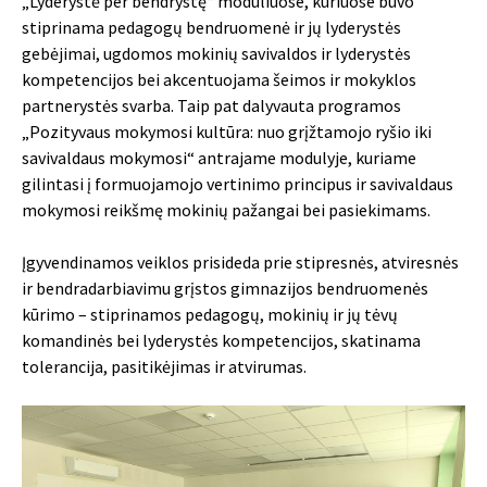
„Lyderystė per bendrystę“ moduliuose, kuriuose buvo
stiprinama pedagogų bendruomenė ir jų lyderystės
gebėjimai, ugdomos mokinių savivaldos ir lyderystės
kompetencijos bei akcentuojama šeimos ir mokyklos
partnerystės svarba. Taip pat dalyvauta programos
„Pozityvaus mokymosi kultūra: nuo grįžtamojo ryšio iki
savivaldaus mokymosi“ antrajame modulyje, kuriame
gilintasi į formuojamojo vertinimo principus ir savivaldaus
mokymosi reikšmę mokinių pažangai bei pasiekimams.
Įgyvendinamos veiklos prisideda prie stipresnės, atviresnės
ir bendradarbiavimu grįstos gimnazijos bendruomenės
kūrimo – stiprinamos pedagogų, mokinių ir jų tėvų
komandinės bei lyderystės kompetencijos, skatinama
tolerancija, pasitikėjimas ir atvirumas.