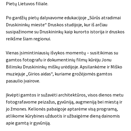
Pietų Lietuvos filiale.
Po gardžių pietų dalyvavome edukacijoje „Sūrūs atradimai
Druskininkų mieste“ Druskos studijoje, kur iš arčiau
susipažinome su Druskininkų kaip kurorto istorija ir druskos
reikšme šiam regionui.
Vienas įsimintiniausių išvykos momentų – susitikimas su
gamtos fotografu ir dokumentinių filmų kūrėju Jonu
Bilinsku Druskininkų miškų urėdijoje. Apsilankėme ir Miško
muziejuje „Girios aidas“, kuriame grožėjomės gamtos
pasaulio įvairove.
Įkvėpti gamtos ir sužavėti architektūros, visos dienos metu
fotografavome peizažus, gyvūniją, augmeniją bei miestą ir
jo žmones. Kelionės pabaigoje aptarėme visą programą,
atlikome kūrybines užduotis ir užbaigėme dieną dainomis
apie gamtą ir gyvūniją.