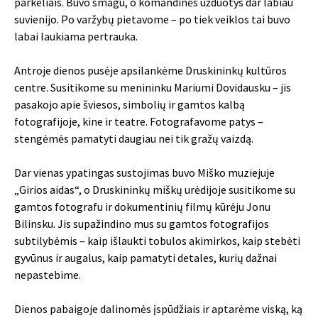
parkeliais. Buvo smagu, o komandinės užduotys dar labiau
suvienijo. Po varžybų pietavome – po tiek veiklos tai buvo
labai laukiama pertrauka.
Antroje dienos pusėje apsilankėme Druskininkų kultūros
centre. Susitikome su menininku Mariumi Dovidausku – jis
pasakojo apie šviesos, simbolių ir gamtos kalbą
fotografijoje, kine ir teatre. Fotografavome patys –
stengėmės pamatyti daugiau nei tik gražų vaizdą.
Dar vienas ypatingas sustojimas buvo Miško muziejuje
„Girios aidas“, o Druskininkų miškų urėdijoje susitikome su
gamtos fotografu ir dokumentinių filmų kūrėju Jonu
Bilinsku. Jis supažindino mus su gamtos fotografijos
subtilybėmis – kaip išlaukti tobulos akimirkos, kaip stebėti
gyvūnus ir augalus, kaip pamatyti detales, kurių dažnai
nepastebime.
Dienos pabaigoje dalinomės įspūdžiais ir aptarėme viską, ką