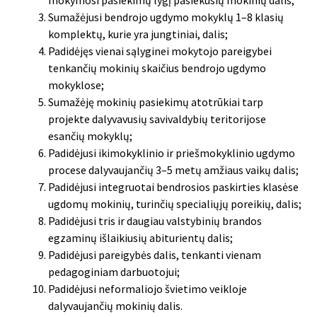
Sumažėjusi bendrojo ugdymo mokyklų 1–8 klasių
komplektų, kurie yra jungtiniai, dalis;
Padidėjęs vienai sąlyginei mokytojo pareigybei
tenkančių mokinių skaičius bendrojo ugdymo
mokyklose;
Sumažėję mokinių pasiekimų atotrūkiai tarp
projekte dalyvavusių savivaldybių teritorijose
esančių mokyklų;
Padidėjusi ikimokyklinio ir priešmokyklinio ugdymo
procese dalyvaujančių 3–5 metų amžiaus vaikų dalis;
Padidėjusi integruotai bendrosios paskirties klasėse
ugdomų mokinių, turinčių specialiųjų poreikių, dalis;
Padidėjusi tris ir daugiau valstybinių brandos
egzaminų išlaikiusių abiturientų dalis;
Padidėjusi pareigybės dalis, tenkanti vienam
pedagoginiam darbuotojui;
Padidėjusi neformaliojo švietimo veikloje
dalyvaujančių mokinių dalis.