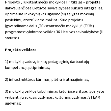
Projekto „Tūkstantmečio mokyklos II“ tikslas – projekte
dalyvaujančiose Lietuvos savivaldybėse sukurti integralias,
optimalias ir kokybiškas ugdymo(si) sąlygas mokinių
pasiekimų atotrūkiams mažinti. Šiuo projektu
įgyvendinama dalis „Tūkstantmečio mokyklų“ (TŪM)
programos: vykdomos veiklos 36 Lietuvos savivaldybėse (II
srautas).
Projekto veiklos:
1) mokyklų vadovų ir kitų pedagoginių darbuotojų
kompetencijų stiprinimas;
2) infrastruktūros kūrimas, plėtra ir atnaujinimas;
3) mokyklų veiklos tobulinimas keturiose srityse: lyderystė
veikiant, įtraukusis ugdymas, kultūrinis ugdymas, STEAM
ugdymas;