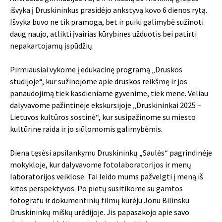
išvyka į Druskininkus prasidėjo ankstyvą kovo 6 dienos rytą.
Išvyka buvo ne tik pramoga, bet ir puiki galimybė sužinoti
daug naujo, atlikti įvairias kūrybines užduotis bei patirti
nepakartojamų įspūdžių.
Pirmiausiai vykome į edukacinę programą „Druskos
studijoje“, kur sužinojome apie druskos reikšmę ir jos
panaudojimą tiek kasdieniame gyvenime, tiek mene. Vėliau
dalyvavome pažintinėje ekskursijoje „Druskininkai 2025 –
Lietuvos kultūros sostinė“, kur susipažinome su miesto
kultūrine raida ir jo siūlomomis galimybėmis.
Diena tęsėsi apsilankymu Druskininkų „Saulės“ pagrindinėje
mokykloje, kur dalyvavome fotolaboratorijos ir menų
laboratorijos veiklose. Tai leido mums pažvelgti į meną iš
kitos perspektyvos. Po pietų susitikome su gamtos
fotografu ir dokumentinių filmų kūrėju Jonu Bilinsku
Druskininkų miškų urėdijoje. Jis papasakojo apie savo