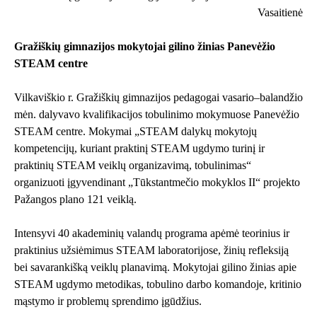
Vasaitienė
Gražiškių gimnazijos mokytojai gilino žinias Panevėžio
STEAM centre
Vilkaviškio r. Gražiškių gimnazijos pedagogai vasario–balandžio
mėn. dalyvavo kvalifikacijos tobulinimo mokymuose Panevėžio
STEAM centre. Mokymai „STEAM dalykų mokytojų
kompetencijų, kuriant praktinį STEAM ugdymo turinį ir
praktinių STEAM veiklų organizavimą, tobulinimas“
organizuoti įgyvendinant „Tūkstantmečio mokyklos II“ projekto
Pažangos plano 121 veiklą.
Intensyvi 40 akademinių valandų programa apėmė teorinius ir
praktinius užsiėmimus STEAM laboratorijose, žinių refleksiją
bei savarankišką veiklų planavimą. Mokytojai gilino žinias apie
STEAM ugdymo metodikas, tobulino darbo komandoje, kritinio
mąstymo ir problemų sprendimo įgūdžius.