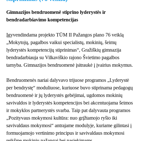
Gimnazijos bendruomenė stiprino lyderystės ir
bendradarbiavimo kompetencijas
Įgyvendindama projekto TŪM II Pažangos plano 76 veiklą
„Mokytojų, pagalbos vaikui specialistų, mokinių, šeimų
lyderystės kompetencijų stiprinimas“, Gražiškių gimnazija
bendradarbiauja su Vilkaviškio rajono Švietimo pagalbos
tarnyba. Gimnazijos bendruomenė įsitraukė į įvairius mokymus.
Bendruomenės nariai dalyvavo trijuose programos „Lyderystė
per bendrystę“ moduliuose, kuriuose buvo stiprinama pedagogų
bendruomenė ir jų lyderystės gebėjimai, ugdomos mokinių
savivaldos ir lyderystės kompetencijos bei akcentuojama šeimos
ir mokyklos partnerystės svarba. Taip pat dalyvauta programos
„Pozityvaus mokymosi kultūra: nuo grįžtamojo ryšio iki
savivaldaus mokymosi“ antrajame modulyje, kuriame gilintasi į
formuojamojo vertinimo principus ir savivaldaus mokymosi
reikšmę mokinių pažangai bei pasiekimams.