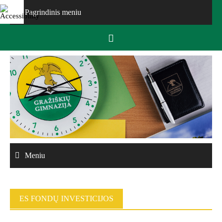
Skip
Pagrindinis meniu
to
content
Meniu
ES FONDŲ INVESTICIJOS