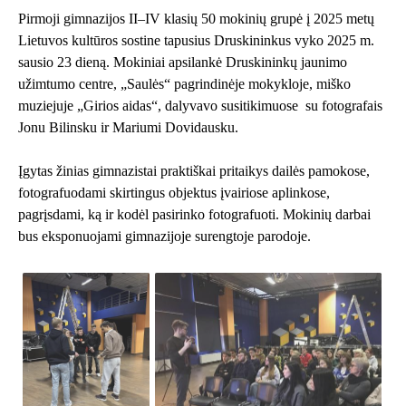
Pirmoji gimnazijos II–IV klasių 50 mokinių grupė į 2025 metų
Lietuvos kultūros sostine tapusius Druskininkus vyko 2025 m.
sausio 23 dieną. Mokiniai apsilankė
Druskininkų jaunimo
užimtumo centre
, „Saulės“ pagrindinėje mokykloje, miško
muziejuje „Girios aidas“, dalyvavo susitikimuose su fotografais
Jonu Bilinsku ir Mariumi Dovidausku.
Įgytas žinias gimnazistai praktiškai pritaikys dailės pamokose,
fotografuodami skirtingus objektus įvairiose aplinkose,
pagrįsdami, ką ir kodėl pasirinko fotografuoti. Mokinių darbai
bus eksponuojami gimnazijoje surengtoje parodoje.