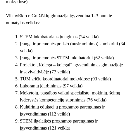
mokyklose).
Vilkaviškio r. Gražiškių gimnazija įgyvendina 1–3 punkte
numatytas veiklas:
STEM inkubatoriaus įrengimas (24 veikla)
Įranga ir priemonės poilsio (nusiraminimo) kambariui (34
veikla)
Įranga ir priemonės STEM inkubatoriui (62 veikla)
Projekto „Kolega – kolegai“ įgyvendinimas gimnazijoje
ir savivaldybėje (77 veikla)
TŪM sričių koordinatoriai mokyklose (93 veikla)
Laborantų įdarbinimas (97 veikla)
Mokytojų, pagalbos vaikui specialistų, mokinių, šeimų
lyderystės kompetencijų stiprinimas (76 veikla)
Kultūrinių edukacijų programos parengimas ir
įgyvendinimas (112 veikla)
STEM ilgalaikės programos parengimas ir
įgyvendinimas (121 veikla)