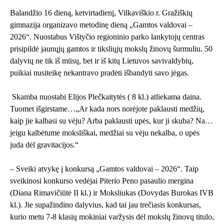
Balandžio 16 dieną, ketvirtadienį, Vilkaviškio r. Gražiškių
gimnazija organizavo metodinę dieną „Gamtos valdovai –
2026“. Nuostabus Vištyčio regioninio parko lankytojų centras
prisipildė jaunųjų gamtos ir tiksliųjų mokslų žinovų šurmuliu. 50
dalyvių ne tik iš mūsų, bet ir iš kitų Lietuvos savivaldybių,
puikiai nusiteikę nekantravo pradėti išbandyti savo jėgas.
Skamba nuostabi Elijos Plečkaitytės ( 8 kl.) atliekama daina.
Tuomet išgirstame…„Ar kada nors norėjote paklausti medžių,
kaip jie kalbasi su vėju? Arba paklausti upės, kur ji skuba? Na…
jeigu kalbėtume moksliškai, medžiai su vėju nekalba, o upės
juda dėl gravitacijos.“
– Sveiki atvykę į konkursą „Gamtos valdovai – 2026“. Taip
sveikinosi konkurso vedėjai Piterio Peno pasaulio mergina
(Diana Rimavičiūtė II kl.) ir Moksliukas (Dovydas Burokas IVB
kl.). Jie supažindino dalyvius, kad tai jau trečiasis konkursas,
kurio metu 7-8 klasių mokiniai varžysis dėl mokslų žinovų titulo,