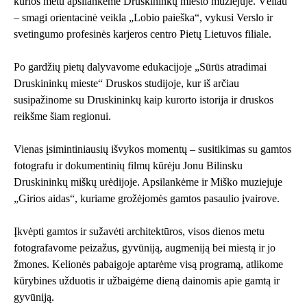
kurios metu apsilankėme Druskininkų miesto muziejuje. Vėliau
– smagi orientacinė veikla „Lobio paieška“, vykusi Verslo ir
svetingumo profesinės karjeros centro Pietų Lietuvos filiale.
Po gardžių pietų dalyvavome edukacijoje „Sūrūs atradimai
Druskininkų mieste“ Druskos studijoje, kur iš arčiau
susipažinome su Druskininkų kaip kurorto istorija ir druskos
reikšme šiam regionui.
Vienas įsimintiniausių išvykos momentų – susitikimas su gamtos
fotografu ir dokumentinių filmų kūrėju Jonu Bilinsku
Druskininkų miškų urėdijoje. Apsilankėme ir Miško muziejuje
„Girios aidas“, kuriame grožėjomės gamtos pasaulio įvairove.
Įkvėpti gamtos ir sužavėti architektūros, visos dienos metu
fotografavome peizažus, gyvūniją, augmeniją bei miestą ir jo
žmones. Kelionės pabaigoje aptarėme visą programą, atlikome
kūrybines užduotis ir užbaigėme dieną dainomis apie gamtą ir
gyvūniją.