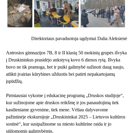
Direktoriaus pavaduotoja ugdymui Dalia Aleksienė
Antrosios gimnazijos 7B, 8 ir II klasių 50 mokinių grupės išvyka
į Druskininkus prasidėjo ankstyvą kovo 6 dienos rytą. Išvyka
buvo ne tik pramoga, bet ir puiki galimybė sužinoti daug naujo,
atlikti įvairias kūrybines užduotis bei patirti nepakartojamų
įspūdžių.
Pirmiausiai vykome į edukacinę programą „Druskos studijoje“,
kur sužinojome apie druskos reikšmę ir jos panaudojimą tiek
kasdieniame gyvenime, tiek mene. Vėliau dalyvavome
pažintinėje ekskursijoje „Druskininkai 2025 – Lietuvos kultūros
sostinė“, kur susipažinome su miesto kultūrine raida ir jo
siūlomomis galimybėmis.