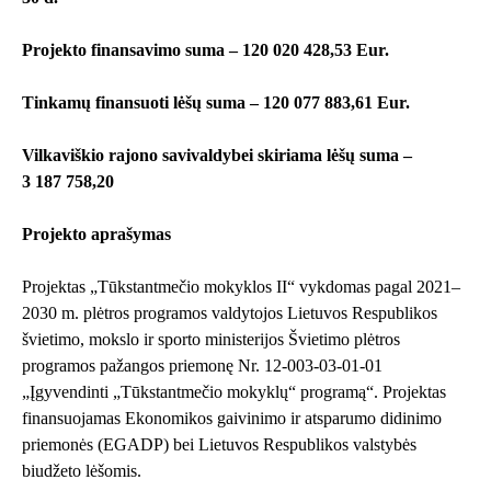
Projekto finansavimo suma – 120 020 428,53 Eur.
Tinkamų finansuoti lėšų suma – 120 077 883,61 Eur.
Vilkaviškio rajono savivaldybei skiriama lėšų suma –
3 187 758,20
Projekto aprašymas
Projektas „Tūkstantmečio mokyklos II“ vykdomas pagal 2021–
2030 m. plėtros programos valdytojos Lietuvos Respublikos
švietimo, mokslo ir sporto ministerijos Švietimo plėtros
programos pažangos priemonę Nr. 12-003-03-01-01
„Įgyvendinti „Tūkstantmečio mokyklų“ programą“. Projektas
finansuojamas Ekonomikos gaivinimo ir atsparumo didinimo
priemonės (EGADP) bei Lietuvos Respublikos valstybės
biudžeto lėšomis.