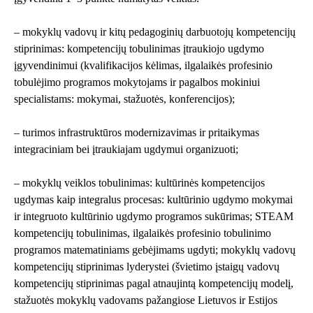
– mokyklų vadovų ir kitų pedagoginių darbuotojų kompetencijų
stiprinimas: kompetencijų tobulinimas įtraukiojo ugdymo
įgyvendinimui (kvalifikacijos kėlimas, ilgalaikės profesinio
tobulėjimo programos mokytojams ir pagalbos mokiniui
specialistams: mokymai, stažuotės, konferencijos);
– turimos infrastruktūros modernizavimas ir pritaikymas
integraciniam bei įtraukiajam ugdymui organizuoti;
– mokyklų veiklos tobulinimas: kultūrinės kompetencijos
ugdymas kaip integralus procesas: kultūrinio ugdymo mokymai
ir integruoto kultūrinio ugdymo programos sukūrimas; STEAM
kompetencijų tobulinimas, ilgalaikės profesinio tobulinimo
programos matematiniams gebėjimams ugdyti; mokyklų vadovų
kompetencijų stiprinimas lyderystei (švietimo įstaigų vadovų
kompetencijų stiprinimas pagal atnaujintą kompetencijų modelį,
stažuotės mokyklų vadovams pažangiose Lietuvos ir Estijos