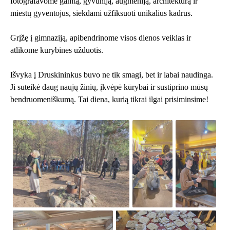
fotografavome gamtą, gyvūniją, augmeniją, architektūrą ir
miestų gyventojus, siekdami užfiksuoti unikalius kadrus.
Grįžę į gimnaziją, apibendrinome visos dienos veiklas ir
atlikome kūrybines užduotis.
Išvyka į Druskininkus buvo ne tik smagi, bet ir labai naudinga.
Ji suteikė daug naujų žinių, įkvėpė kūrybai ir sustiprino mūsų
bendruomeniškumą. Tai diena, kurią tikrai ilgai prisiminsime!