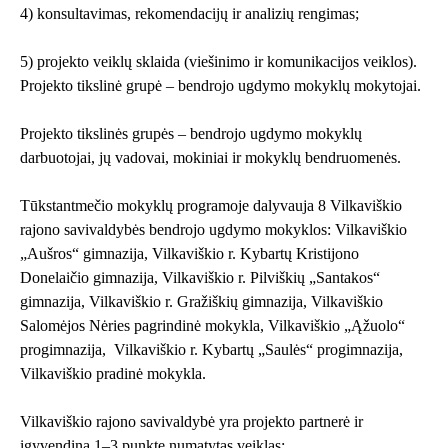
4) konsultavimas, rekomendacijų ir analizių rengimas;
5) projekto veiklų sklaida (viešinimo ir komunikacijos veiklos).
Projekto tikslinė grupė – bendrojo ugdymo mokyklų mokytojai.
Projekto tikslinės grupės – bendrojo ugdymo mokyklų
darbuotojai, jų vadovai, mokiniai ir mokyklų bendruomenės.
Tūkstantmečio mokyklų programoje dalyvauja 8 Vilkaviškio
rajono savivaldybės bendrojo ugdymo mokyklos: Vilkaviškio
„Aušros“ gimnazija, Vilkaviškio r. Kybartų Kristijono
Donelaičio gimnazija, Vilkaviškio r. Pilviškių „Santakos“
gimnazija, Vilkaviškio r. Gražiškių gimnazija, Vilkaviškio
Salomėjos Nėries pagrindinė mokykla, Vilkaviškio „Ąžuolo“
progimnazija, Vilkaviškio r. Kybartų „Saulės“ progimnazija,
Vilkaviškio pradinė mokykla.
Vilkaviškio rajono savivaldybė yra projekto partnerė ir
įgyvendina 1–3 punkte numatytas veiklas: