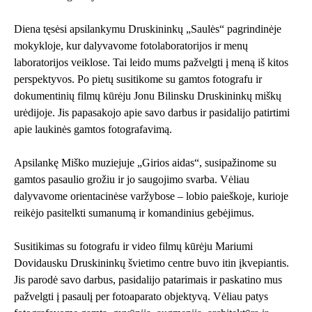
Diena tęsėsi apsilankymu Druskininkų „Saulės“ pagrindinėje
mokykloje, kur dalyvavome fotolaboratorijos ir menų
laboratorijos veiklose. Tai leido mums pažvelgti į meną iš kitos
perspektyvos. Po pietų susitikome su gamtos fotografu ir
dokumentinių filmų kūrėju Jonu Bilinsku Druskininkų miškų
urėdijoje. Jis papasakojo apie savo darbus ir pasidalijo patirtimi
apie laukinės gamtos fotografavimą.
Apsilankę Miško muziejuje „Girios aidas“, susipažinome su
gamtos pasaulio grožiu ir jo saugojimo svarba. Vėliau
dalyvavome orientacinėse varžybose – lobio paieškoje, kurioje
reikėjo pasitelkti sumanumą ir komandinius gebėjimus.
Susitikimas su fotografu ir video filmų kūrėju Mariumi
Dovidausku Druskininkų švietimo centre buvo itin įkvepiantis.
Jis parodė savo darbus, pasidalijo patarimais ir paskatino mus
pažvelgti į pasaulį per fotoaparato objektyvą. Vėliau patys