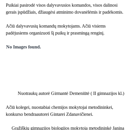
Puikiai pasirodė visos dalyvavusios komandos, visos dalinosi
gerais įspūdžiais, džiaugėsi atminimo dovanėlėmis ir padėkomis.
Ačiū dalyvavusių komandų mokytojams. Ačiū visiems
padėjusiems organizuoti šį puikų ir prasmingą renginį.
No Images found.
Nuotraukų autorė Girmantė Demeniūtė ( II gimnazijos kl.)
Ačiū kolegei, nuostabiai chemijos mokytojai metodininkei,
konkurso bendraautorei Gintarei Zdanavičienei.
Gražiškių gimnazijos biologijos mokytoja metodininkė Janina