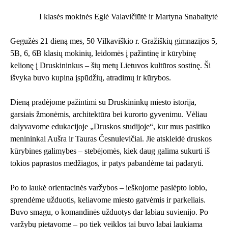
I klasės mokinės Eglė Valavičiūtė ir Martyna Snabaitytė
Gegužės 21 dieną mes, 50 Vilkaviškio r. Gražiškių gimnazijos 5,
5B, 6, 6B klasių mokinių, leidomės į pažintinę ir kūrybinę
kelionę į Druskininkus – šių metų Lietuvos kultūros sostinę. Ši
išvyka buvo kupina įspūdžių, atradimų ir kūrybos.
Dieną pradėjome pažintimi su Druskininkų miesto istorija,
garsiais žmonėmis, architektūra bei kurorto gyvenimu. Vėliau
dalyvavome edukacijoje „Druskos studijoje“, kur mus pasitiko
menininkai Aušra ir Tauras Česnulevičiai. Jie atskleidė druskos
kūrybines galimybes – stebėjomės, kiek daug galima sukurti iš
tokios paprastos medžiagos, ir patys pabandėme tai padaryti.
Po to laukė orientacinės varžybos – ieškojome paslėpto lobio,
sprendėme užduotis, keliavome miesto gatvėmis ir parkeliais.
Buvo smagu, o komandinės užduotys dar labiau suvienijo. Po
varžybų pietavome – po tiek veiklos tai buvo labai laukiama