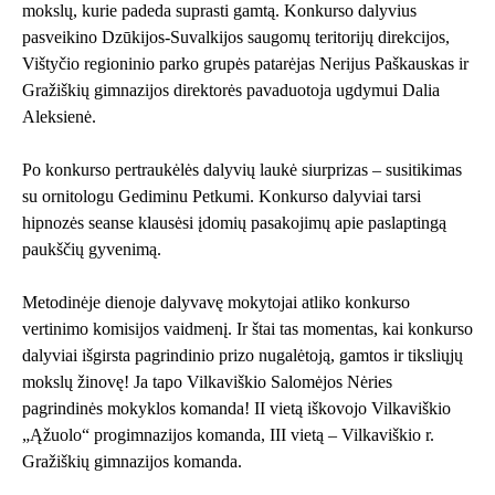
mokslų, kurie padeda suprasti gamtą. Konkurso dalyvius
pasveikino Dzūkijos-Suvalkijos saugomų teritorijų direkcijos,
Vištyčio regioninio parko grupės patarėjas Nerijus Paškauskas ir
Gražiškių gimnazijos direktorės pavaduotoja ugdymui Dalia
Aleksienė.
Po konkurso pertraukėlės dalyvių laukė siurprizas – susitikimas
su ornitologu Gediminu Petkumi. Konkurso dalyviai tarsi
hipnozės seanse klausėsi įdomių pasakojimų apie paslaptingą
paukščių gyvenimą.
Metodinėje dienoje dalyvavę mokytojai atliko konkurso
vertinimo komisijos vaidmenį. Ir štai tas momentas, kai konkurso
dalyviai išgirsta pagrindinio prizo nugalėtoją, gamtos ir tiksliųjų
mokslų žinovę! Ja tapo Vilkaviškio Salomėjos Nėries
pagrindinės mokyklos komanda! II vietą iškovojo Vilkaviškio
„Ąžuolo“ progimnazijos komanda, III vietą – Vilkaviškio r.
Gražiškių gimnazijos komanda.