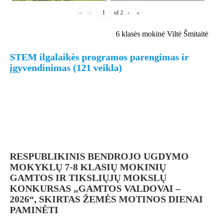
«
‹
of
2
›
»
6 klasės mokinė Viltė Šmitaitė
STEM ilgalaikės programos parengimas ir
įgyvendinimas (121 veikla)
RESPUBLIKINIS BENDROJO UGDYMO
MOKYKLŲ 7-8 KLASIŲ MOKINIŲ
GAMTOS IR TIKSLIŲJŲ MOKSLŲ
KONKURSAS „GAMTOS VALDOVAI –
2026“, SKIRTAS ŽEMĖS MOTINOS DIENAI
PAMINĖTI