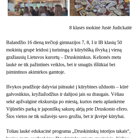
8 klasės mokinė Justė Judickaitė
Balandžio 16 dieną trečioji gimnazijos 7, 8, I ir IB klasių 50
mokinių grupė leidosi į turiningą ir kūrybišką išvyką į vieną
gražiausių Lietuvos kurortų – Druskininkus. Kelionės metu
laukė ne tik pažintinės veiklos, bet ir smagūs iššūkiai bei
įsimintinos akimirkos gamtoje.
Išvykos pradžioje dalyviai įsitraukė į kūrybines užduotis – kūrė
galvosūkius, kryžiažodžius ir dalijosi jais su draugais. Vėliau
sekė apžvalginė ekskursija po miestą, kurios metu aplankėme
Vijūnėlės parką ir japoniškų sakurų alėją prie Druskonio ežero.
Šios vietos ne tik sužavėjo savo grožiu, bet ir įkvėpė kūrybai.
Toliau laukė edukacinė programa „Druskininkų istorijos takais“,