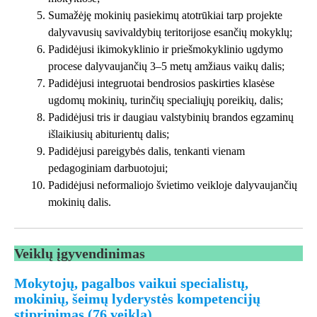
Sumažėję mokinių pasiekimų atotrūkiai tarp projekte
dalyvavusių savivaldybių teritorijose esančių mokyklų;
Padidėjusi ikimokyklinio ir priešmokyklinio ugdymo
procese dalyvaujančių 3–5 metų amžiaus vaikų dalis;
Padidėjusi integruotai bendrosios paskirties klasėse
ugdomų mokinių, turinčių specialiųjų poreikių, dalis;
Padidėjusi tris ir daugiau valstybinių brandos egzaminų
išlaikiusių abiturientų dalis;
Padidėjusi pareigybės dalis, tenkanti vienam
pedagoginiam darbuotojui;
Padidėjusi neformaliojo švietimo veikloje dalyvaujančių
mokinių dalis.
Veiklų įgyvendinimas
Mokytojų, pagalbos vaikui specialistų,
mokinių, šeimų lyderystės kompetencijų
stiprinimas (76 veikla)