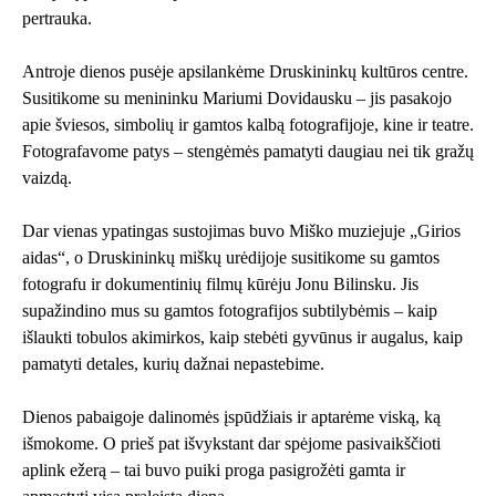
pertrauka.
Antroje dienos pusėje apsilankėme Druskininkų kultūros centre.
Susitikome su menininku Mariumi Dovidausku – jis pasakojo
apie šviesos, simbolių ir gamtos kalbą fotografijoje, kine ir teatre.
Fotografavome patys – stengėmės pamatyti daugiau nei tik gražų
vaizdą.
Dar vienas ypatingas sustojimas buvo Miško muziejuje „Girios
aidas“, o Druskininkų miškų urėdijoje susitikome su gamtos
fotografu ir dokumentinių filmų kūrėju Jonu Bilinsku. Jis
supažindino mus su gamtos fotografijos subtilybėmis – kaip
išlaukti tobulos akimirkos, kaip stebėti gyvūnus ir augalus, kaip
pamatyti detales, kurių dažnai nepastebime.
Dienos pabaigoje dalinomės įspūdžiais ir aptarėme viską, ką
išmokome. O prieš pat išvykstant dar spėjome pasivaikščioti
aplink ežerą – tai buvo puiki proga pasigrožėti gamta ir