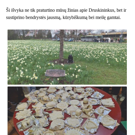
Ši išvyka ne tik praturtino mūsų žinias apie Druskininkus, bet ir
sustiprino bendrystės jausmą, kūrybiškumą bei meilę gamtai.