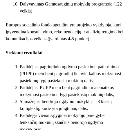
Dalyvavimas Gamtosauginių mokyklų programoje (122
veikla)
Europos socialinio fondo agentūra yra projekto vykdytoja, kuri
įgyvendina konsultavimo, rekomendacijų ir analizių rengimo bei
komunikacijos veiklas (įvardintas 4-5 punkte).
Siekiami rezultatai
Padidėjusi pagrindinio ugdymo pasiekimų patikrinimo
(PUPP) metu bent pagrindinį lietuvių kalbos mokymosi
pasiekimų lygį pasiekusių mokinių dalis;
Padidėjusi PUPP metu bent pagrindinį matematikos
mokymosi pasiekimų lygį pasiekusių mokinių dalis;
Sumažėjusi bendrojo ugdymo mokyklų 1–8 klasių
komplektų, kurie yra jungtiniai, dalis;
Padidėjęs vienai sąlyginei mokytojo pareigybei
tenkančių mokinių skaičius bendrojo ugdymo
mokyklose;