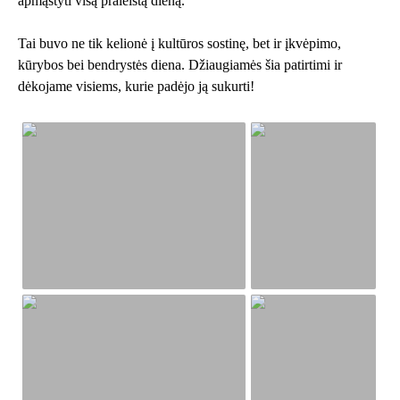
apmąstyti visą praleistą dieną.
Tai buvo ne tik kelionė į kultūros sostinę, bet ir įkvėpimo,
kūrybos bei bendrystės diena. Džiaugiamės šia patirtimi ir
dėkojame visiems, kurie padėjo ją sukurti!