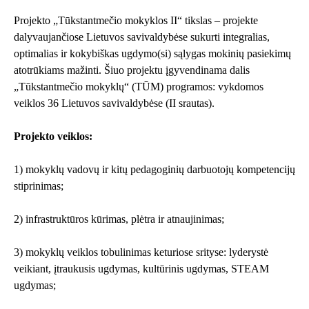
Projekto „Tūkstantmečio mokyklos II“ tikslas – projekte
dalyvaujančiose Lietuvos savivaldybėse sukurti integralias,
optimalias ir kokybiškas ugdymo(si) sąlygas mokinių pasiekimų
atotrūkiams mažinti. Šiuo projektu įgyvendinama dalis
„Tūkstantmečio mokyklų“ (TŪM) programos: vykdomos
veiklos 36 Lietuvos savivaldybėse (II srautas).
Projekto veiklos:
1) mokyklų vadovų ir kitų pedagoginių darbuotojų kompetencijų
stiprinimas;
2) infrastruktūros kūrimas, plėtra ir atnaujinimas;
3) mokyklų veiklos tobulinimas keturiose srityse: lyderystė
veikiant, įtraukusis ugdymas, kultūrinis ugdymas, STEAM
ugdymas;