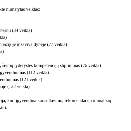
kte numatytas veiklas:
bariui (34 veikla)
kla)
azijoje ir savivaldybėje (77 veikla)
a)
, šeimų lyderystės kompetencijų stiprinimas (76 veikla)
įgyvendinimas (112 veikla)
endinimas (121 veikla)
je (122 veikla)
oja, kuri įgyvendina konsultavimo, rekomendacijų ir analizių
te).