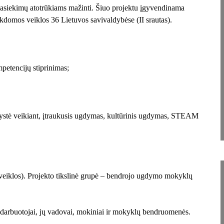
pasiekimų atotrūkiams mažinti. Šiuo projektu įgyvendinama
omos veiklos 36 Lietuvos savivaldybėse (II srautas).
petencijų stiprinimas;
erystė veikiant, įtraukusis ugdymas, kultūrinis ugdymas, STEAM
s veiklos). Projekto tikslinė grupė – bendrojo ugdymo mokyklų
darbuotojai, jų vadovai, mokiniai ir mokyklų bendruomenės.