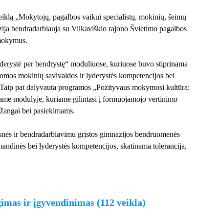
klą „Mokytojų, pagalbos vaikui specialistų, mokinių, šeimų
zija bendradarbiauja su Vilkaviškio rajono Švietimo pagalbos
 mokymus.
erystė per bendrystę“ moduliuose, kuriuose buvo stiprinama
omos mokinių savivaldos ir lyderystės kompetencijos bei
 Taip pat dalyvauta programos „Pozityvaus mokymosi kultūra:
ame modulyje, kuriame gilintasi į formuojamojo vertinimo
žangai bei pasiekimams.
resnės ir bendradarbiavimu grįstos gimnazijos bendruomenės
andinės bei lyderystės kompetencijos, skatinama tolerancija,
mas ir įgyvendinimas (112 veikla)