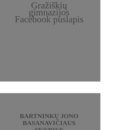
Gražiškių
gimnazijos
Facebook puslapis
BARTNINKŲ JONO
BASANAVIČIAUS
SKYRIUS