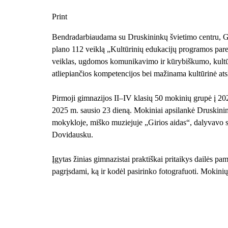
Print
Bendradarbiaudama su Druskininkų švietimo centru, G
plano 112 veiklą „Kultūrinių edukacijų programos pa
veiklas, ugdomos komunikavimo ir kūrybiškumo, kultūri
atliepiančios kompetencijos bei mažinama kultūrinė atsk
Pirmoji gimnazijos II–IV klasių 50 mokinių grupė į 20
2025 m. sausio 23 dieną. Mokiniai apsilankė
Druskini
mokykloje, miško muziejuje „Girios aidas“, dalyvavo s
Dovidausku.
Įgytas žinias gimnazistai praktiškai pritaikys dailės p
pagrįsdami, ką ir kodėl pasirinko fotografuoti. Mokini