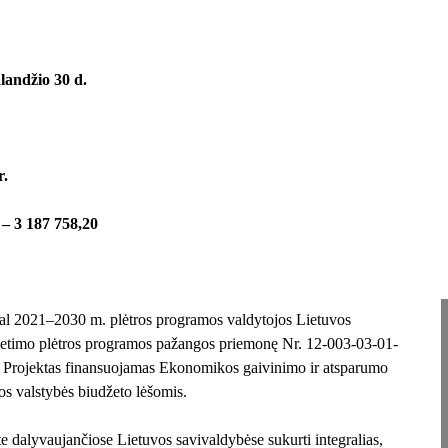
landžio 30 d.
r.
 – 3 187 758,20
l 2021–2030 m. plėtros programos valdytojos Lietuvos
vietimo plėtros programos pažangos priemonę Nr. 12-003-03-01-
 Projektas finansuojamas Ekonomikos gaivinimo ir atsparumo
 valstybės biudžeto lėšomis.
e dalyvaujančiose Lietuvos savivaldybėse sukurti integralias,