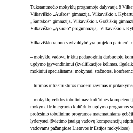
Tūkstantmečio mokyklų programoje dalyvauja 8 Vilka
Vilkaviškio „Aušros“ gimnazija, Vilkaviškio r. Kybartų 
„Santakos“ gimnazija, Vilkaviškio r. Gražiškių gimnaz
Vilkaviškio „Ąžuolo“ progimnazija, Vilkaviškio r. Ky
Vilkaviškio rajono savivaldybė yra projekto partnerė i
– mokyklų vadovų ir kitų pedagoginių darbuotojų kompe
ugdymo įgyvendinimui (kvalifikacijos kėlimas, ilgalai
mokiniui specialistams: mokymai, stažuotės, konferenci
– turimos infrastruktūros modernizavimas ir pritaikyma
– mokyklų veiklos tobulinimas: kultūrinės kompetenci
mokymai ir integruoto kultūrinio ugdymo programos s
profesinio tobulinimo programos matematiniams gebėj
lyderystei (švietimo įstaigų vadovų kompetencijų stip
vadovams pažangiose Lietuvos ir Estijos mokyklose).