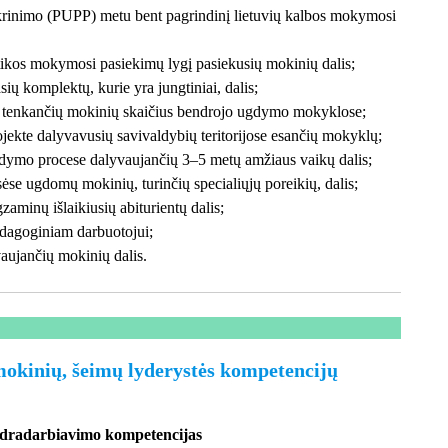
krinimo (PUPP) metu bent pagrindinį lietuvių kalbos mokymosi
ikos mokymosi pasiekimų lygį pasiekusių mokinių dalis;
 komplektų, kurie yra jungtiniai, dalis;
ei tenkančių mokinių skaičius bendrojo ugdymo mokyklose;
jekte dalyvavusių savivaldybių teritorijose esančių mokyklų;
gdymo procese dalyvaujančių 3–5 metų amžiaus vaikų dalis;
sėse ugdomų mokinių, turinčių specialiųjų poreikių, dalis;
zaminų išlaikiusių abiturientų dalis;
edagoginiam darbuotojui;
vaujančių mokinių dalis.
 mokinių, šeimų lyderystės kompetencijų
endradarbiavimo kompetencijas