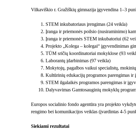
Vilkaviškio r. Gražiškių gimnazija įgyvendina 1–3 pun
STEM inkubatoriaus įrengimas (24 veikla)
Įranga ir priemonės poilsio (nusiraminimo) kam
Įranga ir priemonės STEM inkubatoriui (62 vei
Projekto „Kolega – kolegai“ įgyvendinimas gimn
TŪM sričių koordinatoriai mokyklose (93 veikl
Laborantų įdarbinimas (97 veikla)
Mokytojų, pagalbos vaikui specialistų, mokinių
Kultūrinių edukacijų programos parengimas ir 
STEM ilgalaikės programos parengimas ir įgyv
Dalyvavimas Gamtosauginių mokyklų programo
Europos socialinio fondo agentūra yra projekto vykdyt
rengimo bei komunikacijos veiklas (įvardintas 4-5 punk
Siekiami rezultatai