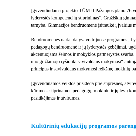
Įgyvendindama projekto TŪM II Pažangos plano 76 vei
lyderystės kompetencijų stiprinimas“, Gražiškių gimna
tarnyba. Gimnazijos bendruomenė įsitraukė į įvairius
Bendruomenės nariai dalyvavo trijuose programos „Lyd
pedagogų bendruomenė ir jų lyderystės gebėjimai, ugd
akcentuojama šeimos ir mokyklos partnerystės svarba.
nuo grįžtamojo ryšio iki savivaldaus mokymosi“ antraj
principus ir savivaldaus mokymosi reikšmę mokinių pa
Įgyvendinamos veiklos prisideda prie stipresnės, atvi
kūrimo – stiprinamos pedagogų, mokinių ir jų tėvų kom
pasitikėjimas ir atvirumas.
Kultūrinių edukacijų programos parengi