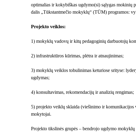
optimalias ir kokybiškas ugdymo(si) sąlygas mokinių 
dalis „Tūkstantmečio mokyklų“ (TŪM) programos: vykd
Projekto veiklos:
1) mokyklų vadovų ir kitų pedagoginių darbuotojų kom
2) infrastruktūros kūrimas, plėtra ir atnaujinimas;
3) mokyklų veiklos tobulinimas keturiose srityse: lyd
ugdymas;
4) konsultavimas, rekomendacijų ir analizių rengimas;
5) projekto veiklų sklaida (viešinimo ir komunikacijo
mokytojai.
Projekto tikslinės grupės – bendrojo ugdymo mokyklų 