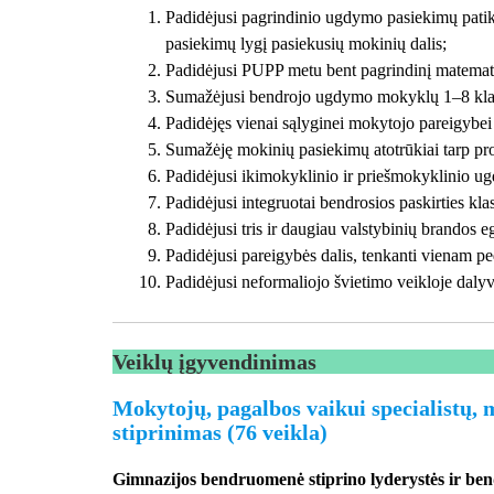
Padidėjusi pagrindinio ugdymo pasiekimų pati
pasiekimų lygį pasiekusių mokinių dalis;
Padidėjusi PUPP metu bent pagrindinį matemat
Sumažėjusi bendrojo ugdymo mokyklų 1–8 klasių
Padidėjęs vienai sąlyginei mokytojo pareigyb
Sumažėję mokinių pasiekimų atotrūkiai tarp pro
Padidėjusi ikimokyklinio ir priešmokyklinio u
Padidėjusi integruotai bendrosios paskirties kla
Padidėjusi tris ir daugiau valstybinių brandos eg
Padidėjusi pareigybės dalis, tenkanti vienam p
Padidėjusi neformaliojo švietimo veikloje daly
Veiklų įgyvendinimas
Mokytojų, pagalbos vaikui specialistų,
stiprinimas (76 veikla)
Gimnazijos bendruomenė stiprino lyderystės ir b