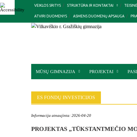
Skip
VEIKLOS SRITYS
STRUKTŪRA IR KONTAKTAI
TEISIN
to
ATVIRI DUOMENYS
ASMENS DUOMENŲ APSAUGA
PR
content
MŪSŲ GIMNAZIJA
PROJEKTAI
PAS
ES FONDŲ INVESTICIJOS
Informacija atnaujinta: 2026-04-20
PROJEKTAS „TŪKSTANTMEČIO MO