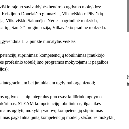
viškio rajono savivaldybės bendrojo ugdymo mokyklos:
Kristijono Donelaičio gimnazija, Vilkaviškio r. Pilviškių
ija, Vilkaviškio Salomėjos Nėries pagrindinė mokykla,
bartų „Saulės“ progimnazija, Vilkaviškio pradinė mokykla.
r įgyvendina 1–3 punkte numatytas veiklas:
tencijų stiprinimas: kompetencijų tobulinimas įtraukiojo
kės profesinio tobulėjimo programos mokytojams ir pagalbos
jos);
K
s integraciniam bei įtraukiajam ugdymui organizuoti;
i
jos ugdymas kaip integralus procesas: kultūrinio ugdymo
ukūrimas; STEAM kompetencijų tobulinimas, ilgalaikės
imams ugdyti; mokyklų vadovų kompetencijų stiprinimas
rinimas pagal atnaujintą kompetencijų modelį, stažuotės mokyklų