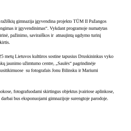
ražiškių gimnazija įgyvendina projekto TŪM II Pažangos
rengimas ir įgyvendinimas“. Vykdant programoje numatytas
nė, pažinimo, saviraiškos ir atnaujintą ugdymo turinį
irtis.
25 metų Lietuvos kultūros sostine tapusius Druskininkus vyko
nkų jaunimo užimtumo centre
, „Saulės“ pagrindinėje
usitikimuose su fotografais Jonu Bilinsku ir Mariumi
amokose, fotografuodami skirtingus objektus įvairiose aplinkose,
ų darbai bus eksponuojami gimnazijoje surengtoje parodoje.