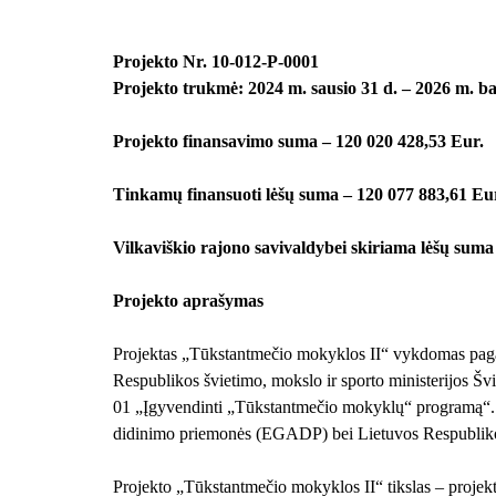
Projekto Nr. 10-012-P-0001
Projekto trukmė: 2024 m. sausio 31 d. – 2026 m. ba
Projekto finansavimo suma – 120 020 428,53 Eur.
Tinkamų finansuoti lėšų suma – 120 077 883,61 Eu
Vilkaviškio rajono savivaldybei skiriama lėšų suma
Projekto aprašymas
Projektas „Tūkstantmečio mokyklos II“ vykdomas paga
Respublikos švietimo, mokslo ir sporto ministerijos Š
01 „Įgyvendinti „Tūkstantmečio mokyklų“ programą“.
didinimo priemonės (EGADP) bei Lietuvos Respublikos
Projekto „Tūkstantmečio mokyklos II“ tikslas – projekt