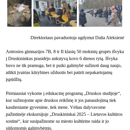
Direktoriaus pavaduotoja ugdymui Dalia Aleksienė
Antrosios gimnazijos 7B, 8 ir II klasių 50 mokinių grupės išvyka
į Druskininkus prasidėjo ankstyvą kovo 6 dienos rytą. Išvyka
buvo ne tik pramoga, bet ir puiki galimybė sužinoti daug naujo,
atlikti įvairias kūrybines užduotis bei patirti nepakartojamų
įspūdžių.
Pirmiausiai vykome į edukacinę programą „Druskos studijoje“,
kur sužinojome apie druskos reikšmę ir jos panaudojimą tiek
kasdieniame gyvenime, tiek mene. Vėliau dalyvavome
pažintinėje ekskursijoje „Druskininkai 2025 – Lietuvos kultūros
sostinė“, kur susipažinome su miesto kultūrine raida ir jo
siūlomomis galimybėmis.