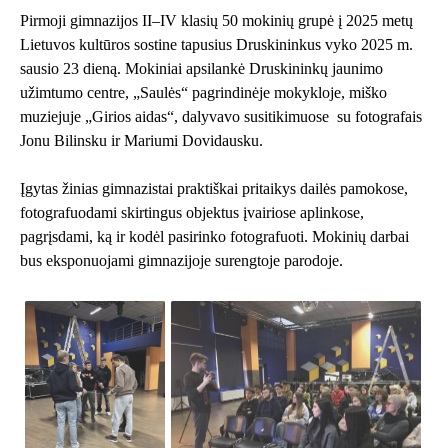
Pirmoji gimnazijos II–IV klasių 50 mokinių grupė į 2025 metų
Lietuvos kultūros sostine tapusius Druskininkus vyko 2025 m.
sausio 23 dieną. Mokiniai apsilankė
Druskininkų jaunimo
užimtumo centre
, „Saulės“ pagrindinėje mokykloje, miško
muziejuje „Girios aidas“, dalyvavo susitikimuose su fotografais
Jonu Bilinsku ir Mariumi Dovidausku.
Įgytas žinias gimnazistai praktiškai pritaikys dailės pamokose,
fotografuodami skirtingus objektus įvairiose aplinkose,
pagrįsdami, ką ir kodėl pasirinko fotografuoti. Mokinių darbai
bus eksponuojami gimnazijoje surengtoje parodoje.