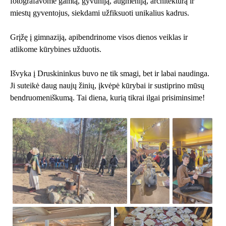
fotografavome gamtą, gyvūniją, augmeniją, architektūrą ir
miestų gyventojus, siekdami užfiksuoti unikalius kadrus.
Grįžę į gimnaziją, apibendrinome visos dienos veiklas ir
atlikome kūrybines užduotis.
Išvyka į Druskininkus buvo ne tik smagi, bet ir labai naudinga.
Ji suteikė daug naujų žinių, įkvėpė kūrybai ir sustiprino mūsų
bendruomeniškumą. Tai diena, kurią tikrai ilgai prisiminsime!