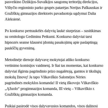
pasveikino Dzūkijos-Suvalkijos saugomų teritorijų direkcijos,
Vištyčio regioninio parko grupės patarėjas Nerijus Paškauskas ir
Gražiškių gimnazijos direktorės pavaduotoja ugdymui Dalia
Aleksienė.
Po konkurso pertraukėlės dalyvių laukė siurprizas – susitikimas
su ornitologu Gediminu Petkumi. Konkurso dalyviai tarsi
hipnozės seanse klausėsi įdomių pasakojimų apie paslaptingą
paukščių gyvenimą.
Metodinėje dienoje dalyvavę mokytojai atliko konkurso
vertinimo komisijos vaidmenį. Ir štai tas momentas, kai konkurso
dalyviai išgirsta pagrindinio prizo nugalėtoją, gamtos ir tiksliųjų
mokslų žinovę! Ja tapo Vilkaviškio Salomėjos Nėries
pagrindinės mokyklos komanda! II vietą iškovojo Vilkaviškio
„Ąžuolo“ progimnazijos komanda, III vietą – Vilkaviškio r.
Gražiškių gimnazijos komanda.
Puikiai pasirodė visos dalyvavusios komandos, visos dalinosi