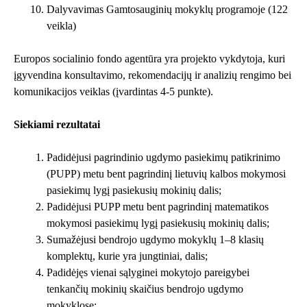
Dalyvavimas Gamtosauginių mokyklų programoje (122
veikla)
Europos socialinio fondo agentūra yra projekto vykdytoja, kuri
įgyvendina konsultavimo, rekomendacijų ir analizių rengimo bei
komunikacijos veiklas (įvardintas 4-5 punkte).
Siekiami rezultatai
Padidėjusi pagrindinio ugdymo pasiekimų patikrinimo
(PUPP) metu bent pagrindinį lietuvių kalbos mokymosi
pasiekimų lygį pasiekusių mokinių dalis;
Padidėjusi PUPP metu bent pagrindinį matematikos
mokymosi pasiekimų lygį pasiekusių mokinių dalis;
Sumažėjusi bendrojo ugdymo mokyklų 1–8 klasių
komplektų, kurie yra jungtiniai, dalis;
Padidėjęs vienai sąlyginei mokytojo pareigybei
tenkančių mokinių skaičius bendrojo ugdymo
mokyklose;