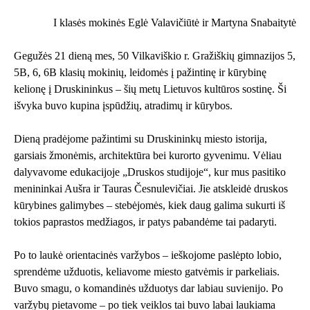
I klasės mokinės Eglė Valavičiūtė ir Martyna Snabaitytė
Gegužės 21 dieną mes, 50 Vilkaviškio r. Gražiškių gimnazijos 5,
5B, 6, 6B klasių mokinių, leidomės į pažintinę ir kūrybinę
kelionę į Druskininkus – šių metų Lietuvos kultūros sostinę. Ši
išvyka buvo kupina įspūdžių, atradimų ir kūrybos.
Dieną pradėjome pažintimi su Druskininkų miesto istorija,
garsiais žmonėmis, architektūra bei kurorto gyvenimu. Vėliau
dalyvavome edukacijoje „Druskos studijoje“, kur mus pasitiko
menininkai Aušra ir Tauras Česnulevičiai. Jie atskleidė druskos
kūrybines galimybes – stebėjomės, kiek daug galima sukurti iš
tokios paprastos medžiagos, ir patys pabandėme tai padaryti.
Po to laukė orientacinės varžybos – ieškojome paslėpto lobio,
sprendėme užduotis, keliavome miesto gatvėmis ir parkeliais.
Buvo smagu, o komandinės užduotys dar labiau suvienijo. Po
varžybų pietavome – po tiek veiklos tai buvo labai laukiama