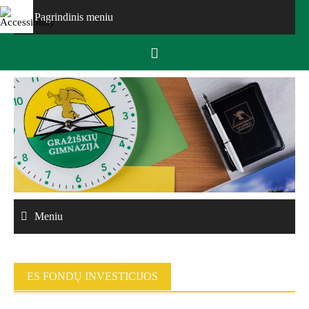
Skip
Pagrindinis meniu
to
content
Meniu
ES FONDŲ INVESTICIJOS