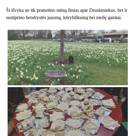
Ši išvyka ne tik praturtino mūsų žinias apie Druskininkus, bet ir
sustiprino bendrystės jausmą, kūrybiškumą bei meilę gamtai.