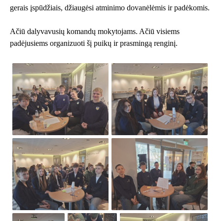
gerais įspūdžiais, džiaugėsi atminimo dovanėlėmis ir padėkomis.
Ačiū dalyvavusių komandų mokytojams. Ačiū visiems
padėjusiems organizuoti šį puikų ir prasmingą renginį.