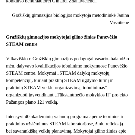
konkurso bendraautorei Gintarei Zdanavičienei.
Gražiškių gimnazijos biologijos mokytoja metodininkė Janina
Vasaitienė
Gražiškių gimnazijos mokytojai gilino žinias Panevėžio
STEAM centre
Vilkaviškio r. Gražiškių gimnazijos pedagogai vasario–balandžio
mėn. dalyvavo kvalifikacijos tobulinimo mokymuose Panevėžio
STEAM centre. Mokymai „STEAM dalykų mokytojų
kompetencijų, kuriant praktinį STEAM ugdymo turinį ir
praktinių STEAM veiklų organizavimą, tobulinimas“
organizuoti įgyvendinant „Tūkstantmečio mokyklos II“ projekto
Pažangos plano 121 veiklą.
Intensyvi 40 akademinių valandų programa apėmė teorinius ir
praktinius užsiėmimus STEAM laboratorijose, žinių refleksiją
bei savarankišką veiklų planavimą. Mokytojai gilino žinias apie