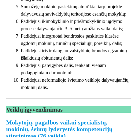
Sumažėję mokinių pasiekimų atotrūkiai tarp projekte
dalyvavusių savivaldybių teritorijose esančių mokyklų;
Padidėjusi ikimokyklinio ir priešmokyklinio ugdymo
procese dalyvaujančių 3–5 metų amžiaus vaikų dalis;
Padidėjusi integruotai bendrosios paskirties klasėse
ugdomų mokinių, turinčių specialiųjų poreikių, dalis;
Padidėjusi tris ir daugiau valstybinių brandos egzaminų
išlaikiusių abiturientų dalis;
Padidėjusi pareigybės dalis, tenkanti vienam
pedagoginiam darbuotojui;
Padidėjusi neformaliojo švietimo veikloje dalyvaujančių
mokinių dalis.
Veiklų įgyvendinimas
Mokytojų, pagalbos vaikui specialistų,
mokinių, šeimų lyderystės kompetencijų
stiprinimas (76 veikla)