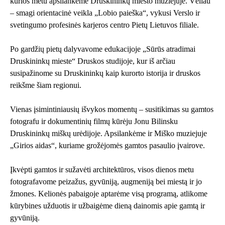
kurios metu apsilankėme Druskininkų miesto muziejuje. Vėliau
– smagi orientacinė veikla „Lobio paieška“, vykusi Verslo ir
svetingumo profesinės karjeros centro Pietų Lietuvos filiale.
Po gardžių pietų dalyvavome edukacijoje „Sūrūs atradimai
Druskininkų mieste“ Druskos studijoje, kur iš arčiau
susipažinome su Druskininkų kaip kurorto istorija ir druskos
reikšme šiam regionui.
Vienas įsimintiniausių išvykos momentų – susitikimas su gamtos
fotografu ir dokumentinių filmų kūrėju Jonu Bilinsku
Druskininkų miškų urėdijoje. Apsilankėme ir Miško muziejuje
„Girios aidas“, kuriame grožėjomės gamtos pasaulio įvairove.
Įkvėpti gamtos ir sužavėti architektūros, visos dienos metu
fotografavome peizažus, gyvūniją, augmeniją bei miestą ir jo
žmones. Kelionės pabaigoje aptarėme visą programą, atlikome
kūrybines užduotis ir užbaigėme dieną dainomis apie gamtą ir
gyvūniją.