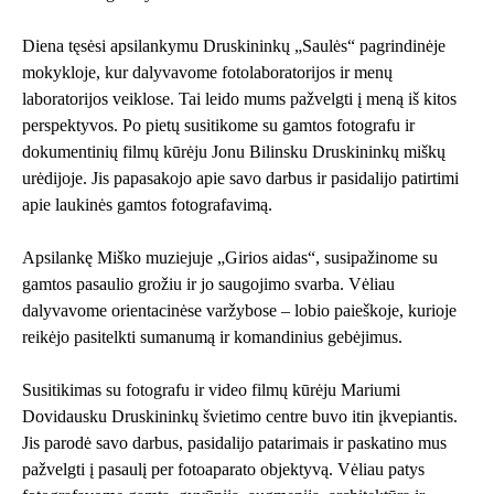
Diena tęsėsi apsilankymu Druskininkų „Saulės“ pagrindinėje
mokykloje, kur dalyvavome fotolaboratorijos ir menų
laboratorijos veiklose. Tai leido mums pažvelgti į meną iš kitos
perspektyvos. Po pietų susitikome su gamtos fotografu ir
dokumentinių filmų kūrėju Jonu Bilinsku Druskininkų miškų
urėdijoje. Jis papasakojo apie savo darbus ir pasidalijo patirtimi
apie laukinės gamtos fotografavimą.
Apsilankę Miško muziejuje „Girios aidas“, susipažinome su
gamtos pasaulio grožiu ir jo saugojimo svarba. Vėliau
dalyvavome orientacinėse varžybose – lobio paieškoje, kurioje
reikėjo pasitelkti sumanumą ir komandinius gebėjimus.
Susitikimas su fotografu ir video filmų kūrėju Mariumi
Dovidausku Druskininkų švietimo centre buvo itin įkvepiantis.
Jis parodė savo darbus, pasidalijo patarimais ir paskatino mus
pažvelgti į pasaulį per fotoaparato objektyvą. Vėliau patys