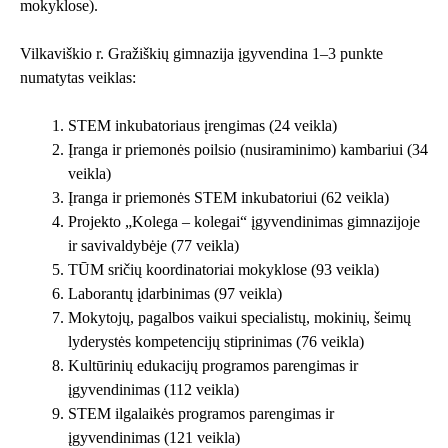
mokyklose).
Vilkaviškio r. Gražiškių gimnazija įgyvendina 1–3 punkte
numatytas veiklas:
STEM inkubatoriaus įrengimas (24 veikla)
Įranga ir priemonės poilsio (nusiraminimo) kambariui (34
veikla)
Įranga ir priemonės STEM inkubatoriui (62 veikla)
Projekto „Kolega – kolegai“ įgyvendinimas gimnazijoje
ir savivaldybėje (77 veikla)
TŪM sričių koordinatoriai mokyklose (93 veikla)
Laborantų įdarbinimas (97 veikla)
Mokytojų, pagalbos vaikui specialistų, mokinių, šeimų
lyderystės kompetencijų stiprinimas (76 veikla)
Kultūrinių edukacijų programos parengimas ir
įgyvendinimas (112 veikla)
STEM ilgalaikės programos parengimas ir
įgyvendinimas (121 veikla)