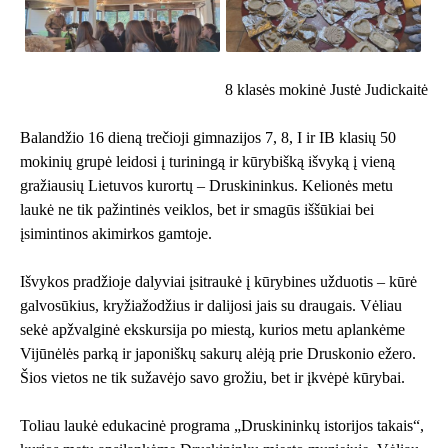
8 klasės mokinė Justė Judickaitė
Balandžio 16 dieną trečioji gimnazijos 7, 8, I ir IB klasių 50
mokinių grupė leidosi į turiningą ir kūrybišką išvyką į vieną
gražiausių Lietuvos kurortų – Druskininkus. Kelionės metu
laukė ne tik pažintinės veiklos, bet ir smagūs iššūkiai bei
įsimintinos akimirkos gamtoje.
Išvykos pradžioje dalyviai įsitraukė į kūrybines užduotis – kūrė
galvosūkius, kryžiažodžius ir dalijosi jais su draugais. Vėliau
sekė apžvalginė ekskursija po miestą, kurios metu aplankėme
Vijūnėlės parką ir japoniškų sakurų alėją prie Druskonio ežero.
Šios vietos ne tik sužavėjo savo grožiu, bet ir įkvėpė kūrybai.
Toliau laukė edukacinė programa „Druskininkų istorijos takais“,