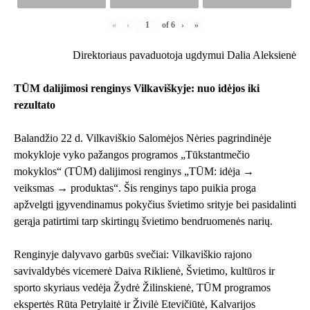
«
‹
of
6
›
»
Direktoriaus pavaduotoja ugdymui Dalia Aleksienė
TŪM dalijimosi renginys Vilkaviškyje: nuo idėjos iki
rezultato
Balandžio 22 d. Vilkaviškio Salomėjos Nėries pagrindinėje
mokykloje vyko pažangos programos „Tūkstantmečio
mokyklos“ (TŪM) dalijimosi renginys „TŪM: idėja →
veiksmas → produktas“. Šis renginys tapo puikia proga
apžvelgti įgyvendinamus pokyčius švietimo srityje bei pasidalinti
gerąja patirtimi tarp skirtingų švietimo bendruomenės narių.
Renginyje dalyvavo garbūs svečiai: Vilkaviškio rajono
savivaldybės vicemerė Daiva Riklienė, Švietimo, kultūros ir
sporto skyriaus vedėja Žydrė Žilinskienė, TŪM programos
ekspertės Rūta Petrylaitė ir Živilė Etevičiūtė, Kalvarijos