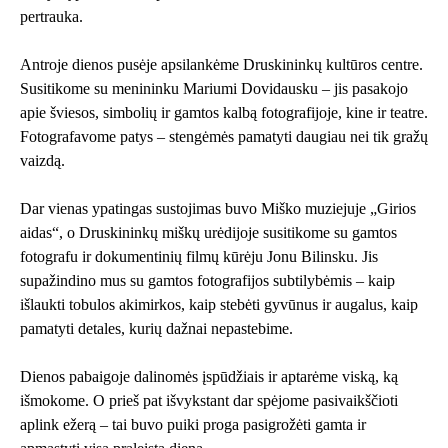
pertrauka.
Antroje dienos pusėje apsilankėme Druskininkų kultūros centre.
Susitikome su menininku Mariumi Dovidausku – jis pasakojo
apie šviesos, simbolių ir gamtos kalbą fotografijoje, kine ir teatre.
Fotografavome patys – stengėmės pamatyti daugiau nei tik gražų
vaizdą.
Dar vienas ypatingas sustojimas buvo Miško muziejuje „Girios
aidas“, o Druskininkų miškų urėdijoje susitikome su gamtos
fotografu ir dokumentinių filmų kūrėju Jonu Bilinsku. Jis
supažindino mus su gamtos fotografijos subtilybėmis – kaip
išlaukti tobulos akimirkos, kaip stebėti gyvūnus ir augalus, kaip
pamatyti detales, kurių dažnai nepastebime.
Dienos pabaigoje dalinomės įspūdžiais ir aptarėme viską, ką
išmokome. O prieš pat išvykstant dar spėjome pasivaikščioti
aplink ežerą – tai buvo puiki proga pasigrožėti gamta ir