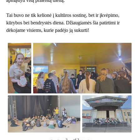
apmąstyti visą praleistą dieną.
Tai buvo ne tik kelionė į kultūros sostinę, bet ir įkvėpimo,
kūrybos bei bendrystės diena. Džiaugiamės šia patirtimi ir
dėkojame visiems, kurie padėjo ją sukurti!
«
‹
of
2
›
»