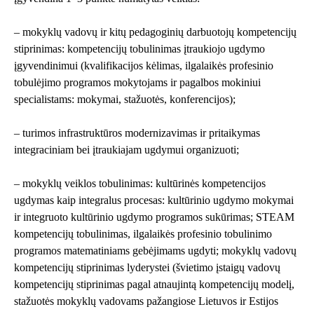
– mokyklų vadovų ir kitų pedagoginių darbuotojų kompetencijų
stiprinimas: kompetencijų tobulinimas įtraukiojo ugdymo
įgyvendinimui (kvalifikacijos kėlimas, ilgalaikės profesinio
tobulėjimo programos mokytojams ir pagalbos mokiniui
specialistams: mokymai, stažuotės, konferencijos);
– turimos infrastruktūros modernizavimas ir pritaikymas
integraciniam bei įtraukiajam ugdymui organizuoti;
– mokyklų veiklos tobulinimas: kultūrinės kompetencijos
ugdymas kaip integralus procesas: kultūrinio ugdymo mokymai
ir integruoto kultūrinio ugdymo programos sukūrimas; STEAM
kompetencijų tobulinimas, ilgalaikės profesinio tobulinimo
programos matematiniams gebėjimams ugdyti; mokyklų vadovų
kompetencijų stiprinimas lyderystei (švietimo įstaigų vadovų
kompetencijų stiprinimas pagal atnaujintą kompetencijų modelį,
stažuotės mokyklų vadovams pažangiose Lietuvos ir Estijos