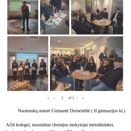
«
‹
of
3
›
»
Nuotraukų autorė Girmantė Demeniūtė ( II gimnazijos kl.)
Ačiū kolegei, nuostabiai chemijos mokytojai metodininkei,