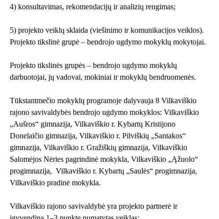
4) konsultavimas, rekomendacijų ir analizių rengimas;
5) projekto veiklų sklaida (viešinimo ir komunikacijos veiklos).
Projekto tikslinė grupė – bendrojo ugdymo mokyklų mokytojai.
Projekto tikslinės grupės – bendrojo ugdymo mokyklų
darbuotojai, jų vadovai, mokiniai ir mokyklų bendruomenės.
Tūkstantmečio mokyklų programoje dalyvauja 8 Vilkaviškio
rajono savivaldybės bendrojo ugdymo mokyklos: Vilkaviškio
„Aušros“ gimnazija, Vilkaviškio r. Kybartų Kristijono
Donelaičio gimnazija, Vilkaviškio r. Pilviškių „Santakos“
gimnazija, Vilkaviškio r. Gražiškių gimnazija, Vilkaviškio
Salomėjos Nėries pagrindinė mokykla, Vilkaviškio „Ąžuolo“
progimnazija, Vilkaviškio r. Kybartų „Saulės“ progimnazija,
Vilkaviškio pradinė mokykla.
Vilkaviškio rajono savivaldybė yra projekto partnerė ir
įgyvendina 1–3 punkte numatytas veiklas: