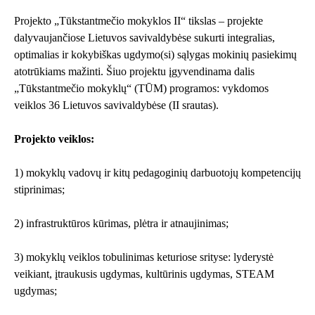
Projekto „Tūkstantmečio mokyklos II“ tikslas – projekte
dalyvaujančiose Lietuvos savivaldybėse sukurti integralias,
optimalias ir kokybiškas ugdymo(si) sąlygas mokinių pasiekimų
atotrūkiams mažinti. Šiuo projektu įgyvendinama dalis
„Tūkstantmečio mokyklų“ (TŪM) programos: vykdomos
veiklos 36 Lietuvos savivaldybėse (II srautas).
Projekto veiklos:
1) mokyklų vadovų ir kitų pedagoginių darbuotojų kompetencijų
stiprinimas;
2) infrastruktūros kūrimas, plėtra ir atnaujinimas;
3) mokyklų veiklos tobulinimas keturiose srityse: lyderystė
veikiant, įtraukusis ugdymas, kultūrinis ugdymas, STEAM
ugdymas;