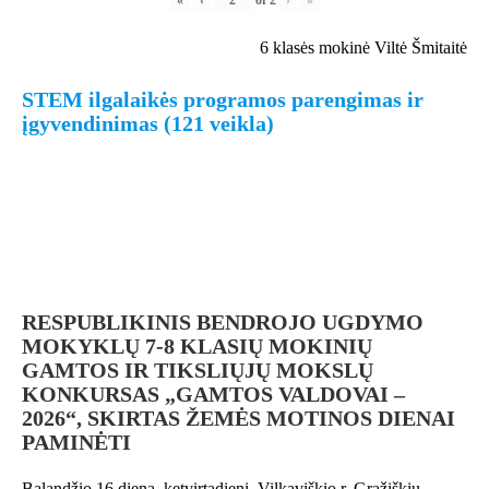
6 klasės mokinė Viltė Šmitaitė
STEM ilgalaikės programos parengimas ir
įgyvendinimas (121 veikla)
RESPUBLIKINIS BENDROJO UGDYMO
MOKYKLŲ 7-8 KLASIŲ MOKINIŲ
GAMTOS IR TIKSLIŲJŲ MOKSLŲ
KONKURSAS „GAMTOS VALDOVAI –
2026“, SKIRTAS ŽEMĖS MOTINOS DIENAI
PAMINĖTI
Balandžio 16 dieną, ketvirtadienį, Vilkaviškio r. Gražiškių