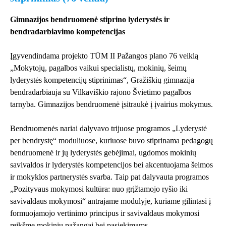
Gimnazijos bendruomenė stiprino lyderystės ir
bendradarbiavimo kompetencijas
Įgyvendindama projekto TŪM II Pažangos plano 76 veiklą
„Mokytojų, pagalbos vaikui specialistų, mokinių, šeimų
lyderystės kompetencijų stiprinimas“, Gražiškių gimnazija
bendradarbiauja su Vilkaviškio rajono Švietimo pagalbos
tarnyba. Gimnazijos bendruomenė įsitraukė į įvairius mokymus.
Bendruomenės nariai dalyvavo trijuose programos „Lyderystė
per bendrystę“ moduliuose, kuriuose buvo stiprinama pedagogų
bendruomenė ir jų lyderystės gebėjimai, ugdomos mokinių
savivaldos ir lyderystės kompetencijos bei akcentuojama šeimos
ir mokyklos partnerystės svarba. Taip pat dalyvauta programos
„Pozityvaus mokymosi kultūra: nuo grįžtamojo ryšio iki
savivaldaus mokymosi“ antrajame modulyje, kuriame gilintasi į
formuojamojo vertinimo principus ir savivaldaus mokymosi
reikšmę mokinių pažangai bei pasiekimams.