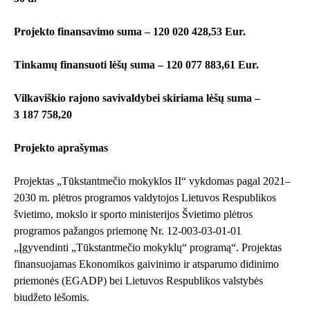
Projekto finansavimo suma – 120 020 428,53 Eur.
Tinkamų finansuoti lėšų suma – 120 077 883,61 Eur.
Vilkaviškio rajono savivaldybei skiriama lėšų suma –
3 187 758,20
Projekto aprašymas
Projektas „Tūkstantmečio mokyklos II“ vykdomas pagal 2021–
2030 m. plėtros programos valdytojos Lietuvos Respublikos
švietimo, mokslo ir sporto ministerijos Švietimo plėtros
programos pažangos priemonę Nr. 12-003-03-01-01
„Įgyvendinti „Tūkstantmečio mokyklų“ programą“. Projektas
finansuojamas Ekonomikos gaivinimo ir atsparumo didinimo
priemonės (EGADP) bei Lietuvos Respublikos valstybės
biudžeto lėšomis.