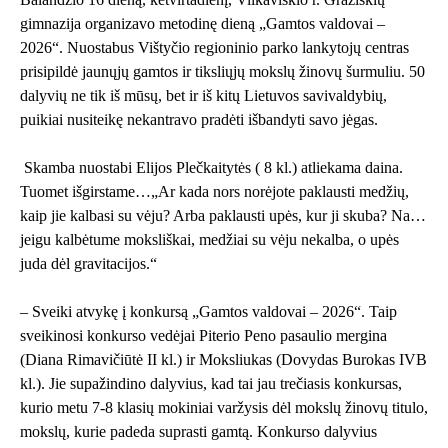
gimnazija organizavo metodinę dieną „Gamtos valdovai –
2026“. Nuostabus Vištyčio regioninio parko lankytojų centras
prisipildė jaunųjų gamtos ir tiksliųjų mokslų žinovų šurmuliu. 50
dalyvių ne tik iš mūsų, bet ir iš kitų Lietuvos savivaldybių,
puikiai nusiteikę nekantravo pradėti išbandyti savo jėgas.
Skamba nuostabi Elijos Plečkaitytės ( 8 kl.) atliekama daina.
Tuomet išgirstame…„Ar kada nors norėjote paklausti medžių,
kaip jie kalbasi su vėju? Arba paklausti upės, kur ji skuba? Na…
jeigu kalbėtume moksliškai, medžiai su vėju nekalba, o upės
juda dėl gravitacijos.“
– Sveiki atvykę į konkursą „Gamtos valdovai – 2026“. Taip
sveikinosi konkurso vedėjai Piterio Peno pasaulio mergina
(Diana Rimavičiūtė II kl.) ir Moksliukas (Dovydas Burokas IVB
kl.). Jie supažindino dalyvius, kad tai jau trečiasis konkursas,
kurio metu 7-8 klasių mokiniai varžysis dėl mokslų žinovų titulo,
mokslų, kurie padeda suprasti gamtą. Konkurso dalyvius