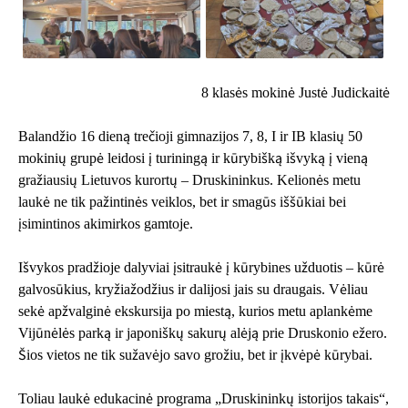
8 klasės mokinė Justė Judickaitė
Balandžio 16 dieną trečioji gimnazijos 7, 8, I ir IB klasių 50
mokinių grupė leidosi į turiningą ir kūrybišką išvyką į vieną
gražiausių Lietuvos kurortų – Druskininkus. Kelionės metu
laukė ne tik pažintinės veiklos, bet ir smagūs iššūkiai bei
įsimintinos akimirkos gamtoje.
Išvykos pradžioje dalyviai įsitraukė į kūrybines užduotis – kūrė
galvosūkius, kryžiažodžius ir dalijosi jais su draugais. Vėliau
sekė apžvalginė ekskursija po miestą, kurios metu aplankėme
Vijūnėlės parką ir japoniškų sakurų alėją prie Druskonio ežero.
Šios vietos ne tik sužavėjo savo grožiu, bet ir įkvėpė kūrybai.
Toliau laukė edukacinė programa „Druskininkų istorijos takais“,