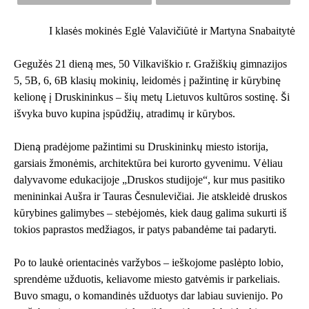
I klasės mokinės Eglė Valavičiūtė ir Martyna Snabaitytė
Gegužės 21 dieną mes, 50 Vilkaviškio r. Gražiškių gimnazijos
5, 5B, 6, 6B klasių mokinių, leidomės į pažintinę ir kūrybinę
kelionę į Druskininkus – šių metų Lietuvos kultūros sostinę. Ši
išvyka buvo kupina įspūdžių, atradimų ir kūrybos.
Dieną pradėjome pažintimi su Druskininkų miesto istorija,
garsiais žmonėmis, architektūra bei kurorto gyvenimu. Vėliau
dalyvavome edukacijoje „Druskos studijoje“, kur mus pasitiko
menininkai Aušra ir Tauras Česnulevičiai. Jie atskleidė druskos
kūrybines galimybes – stebėjomės, kiek daug galima sukurti iš
tokios paprastos medžiagos, ir patys pabandėme tai padaryti.
Po to laukė orientacinės varžybos – ieškojome paslėpto lobio,
sprendėme užduotis, keliavome miesto gatvėmis ir parkeliais.
Buvo smagu, o komandinės užduotys dar labiau suvienijo. Po