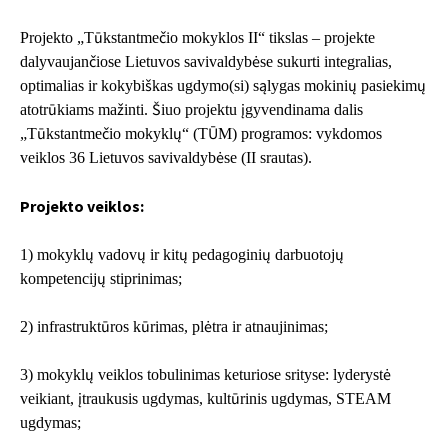
Projekto „Tūkstantmečio mokyklos II“ tikslas – projekte
dalyvaujančiose Lietuvos savivaldybėse sukurti integralias,
optimalias ir kokybiškas ugdymo(si) sąlygas mokinių pasiekimų
atotrūkiams mažinti. Šiuo projektu įgyvendinama dalis
„Tūkstantmečio mokyklų“ (TŪM) programos: vykdomos
veiklos 36 Lietuvos savivaldybėse (II srautas).
Projekto veiklos:
1) mokyklų vadovų ir kitų pedagoginių darbuotojų
kompetencijų stiprinimas;
2) infrastruktūros kūrimas, plėtra ir atnaujinimas;
3) mokyklų veiklos tobulinimas keturiose srityse: lyderystė
veikiant, įtraukusis ugdymas, kultūrinis ugdymas, STEAM
ugdymas;