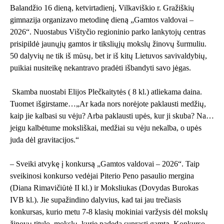
Balandžio 16 dieną, ketvirtadienį, Vilkaviškio r. Gražiškių
gimnazija organizavo metodinę dieną „Gamtos valdovai –
2026“. Nuostabus Vištyčio regioninio parko lankytojų centras
prisipildė jaunųjų gamtos ir tiksliųjų mokslų žinovų šurmuliu.
50 dalyvių ne tik iš mūsų, bet ir iš kitų Lietuvos savivaldybių,
puikiai nusiteikę nekantravo pradėti išbandyti savo jėgas.
Skamba nuostabi Elijos Plečkaitytės ( 8 kl.) atliekama daina.
Tuomet išgirstame…„Ar kada nors norėjote paklausti medžių,
kaip jie kalbasi su vėju? Arba paklausti upės, kur ji skuba? Na…
jeigu kalbėtume moksliškai, medžiai su vėju nekalba, o upės
juda dėl gravitacijos.“
– Sveiki atvykę į konkursą „Gamtos valdovai – 2026“. Taip
sveikinosi konkurso vedėjai Piterio Peno pasaulio mergina
(Diana Rimavičiūtė II kl.) ir Moksliukas (Dovydas Burokas
IVB kl.). Jie supažindino dalyvius, kad tai jau trečiasis
konkursas, kurio metu 7-8 klasių mokiniai varžysis dėl mokslų
žinovų titulo, mokslų, kurie padeda suprasti gamtą. Konkurso