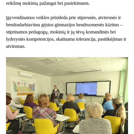
reikšmę mokinių pažangai bei pasiekimams.
Įgyvendinamos veiklos prisideda prie stipresnės, atviresnės ir
bendradarbiavimu grįstos gimnazijos bendruomenės kūrimo –
stiprinamos pedagogų, mokinių ir jų tėvų komandinės bei
lyderystės kompetencijos, skatinama tolerancija, pasitikėjimas ir
atvirumas.