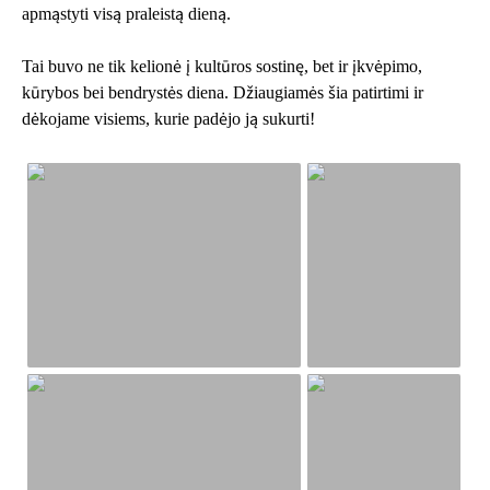
apmąstyti visą praleistą dieną.
Tai buvo ne tik kelionė į kultūros sostinę, bet ir įkvėpimo,
kūrybos bei bendrystės diena. Džiaugiamės šia patirtimi ir
dėkojame visiems, kurie padėjo ją sukurti!