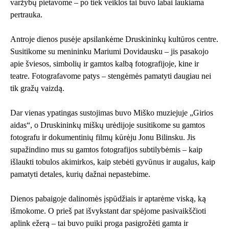
varžybų pietavome – po tiek veiklos tai buvo labai laukiama
pertrauka.
Antroje dienos pusėje apsilankėme Druskininkų kultūros centre.
Susitikome su menininku Mariumi Dovidausku – jis pasakojo
apie šviesos, simbolių ir gamtos kalbą fotografijoje, kine ir
teatre. Fotografavome patys – stengėmės pamatyti daugiau nei
tik gražų vaizdą.
Dar vienas ypatingas sustojimas buvo Miško muziejuje „Girios
aidas“, o Druskininkų miškų urėdijoje susitikome su gamtos
fotografu ir dokumentinių filmų kūrėju Jonu Bilinsku. Jis
supažindino mus su gamtos fotografijos subtilybėmis – kaip
išlaukti tobulos akimirkos, kaip stebėti gyvūnus ir augalus, kaip
pamatyti detales, kurių dažnai nepastebime.
Dienos pabaigoje dalinomės įspūdžiais ir aptarėme viską, ką
išmokome. O prieš pat išvykstant dar spėjome pasivaikščioti
aplink ežerą – tai buvo puiki proga pasigrožėti gamta ir