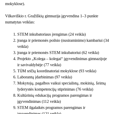
mokyklose).
Vilkaviškio r. Gražiškių gimnazija įgyvendina 1–3 punkte
numatytas veiklas:
STEM inkubatoriaus įrengimas (24 veikla)
Įranga ir priemonės poilsio (nusiraminimo) kambariui (34
veikla)
Įranga ir priemonės STEM inkubatoriui (62 veikla)
Projekto „Kolega – kolegai“ įgyvendinimas gimnazijoje
ir savivaldybėje (77 veikla)
TŪM sričių koordinatoriai mokyklose (93 veikla)
Laborantų įdarbinimas (97 veikla)
Mokytojų, pagalbos vaikui specialistų, mokinių, šeimų
lyderystės kompetencijų stiprinimas (76 veikla)
Kultūrinių edukacijų programos parengimas ir
įgyvendinimas (112 veikla)
STEM ilgalaikės programos parengimas ir
įgyvendinimas (121 veikla)