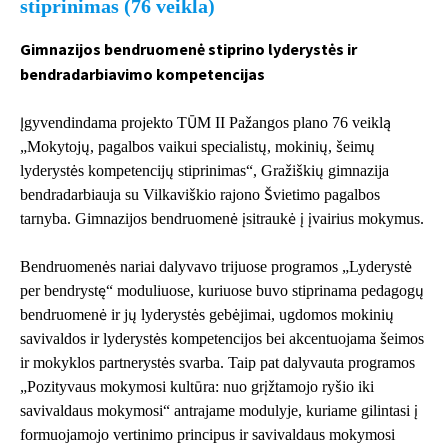
stiprinimas (76 veikla)
Gimnazijos bendruomenė stiprino lyderystės ir
bendradarbiavimo kompetencijas
Įgyvendindama projekto TŪM II Pažangos plano 76 veiklą
„Mokytojų, pagalbos vaikui specialistų, mokinių, šeimų
lyderystės kompetencijų stiprinimas“, Gražiškių gimnazija
bendradarbiauja su Vilkaviškio rajono Švietimo pagalbos
tarnyba. Gimnazijos bendruomenė įsitraukė į įvairius mokymus.
Bendruomenės nariai dalyvavo trijuose programos „Lyderystė
per bendrystę“ moduliuose, kuriuose buvo stiprinama pedagogų
bendruomenė ir jų lyderystės gebėjimai, ugdomos mokinių
savivaldos ir lyderystės kompetencijos bei akcentuojama šeimos
ir mokyklos partnerystės svarba. Taip pat dalyvauta programos
„Pozityvaus mokymosi kultūra: nuo grįžtamojo ryšio iki
savivaldaus mokymosi“ antrajame modulyje, kuriame gilintasi į
formuojamojo vertinimo principus ir savivaldaus mokymosi