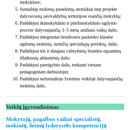
mokyklose;
Sumažėję mokinių pasiekimų atotrūkiai tarp projekte
dalyvavusių savivaldybių teritorijose esančių mokyklų;
Padidėjusi ikimokyklinio ir priešmokyklinio ugdymo
procese dalyvaujančių 3–5 metų amžiaus vaikų dalis;
Padidėjusi integruotai bendrosios paskirties klasėse
ugdomų mokinių, turinčių specialiųjų poreikių, dalis;
Padidėjusi tris ir daugiau valstybinių brandos egzaminų
išlaikiusių abiturientų dalis;
Padidėjusi pareigybės dalis, tenkanti vienam
pedagoginiam darbuotojui;
Padidėjusi neformaliojo švietimo veikloje dalyvaujančių
mokinių dalis.
Veiklų įgyvendinimas
Mokytojų, pagalbos vaikui specialistų,
mokinių, šeimų lyderystės kompetencijų