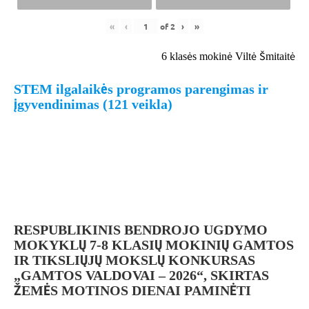
«
‹
of
2
›
»
6 klasės mokinė Viltė Šmitaitė
STEM ilgalaikės programos parengimas ir
įgyvendinimas (121 veikla)
RESPUBLIKINIS BENDROJO UGDYMO
MOKYKLŲ 7-8 KLASIŲ MOKINIŲ GAMTOS
IR TIKSLIŲJŲ MOKSLŲ KONKURSAS
„GAMTOS VALDOVAI – 2026“, SKIRTAS
ŽEMĖS MOTINOS DIENAI PAMINĖTI