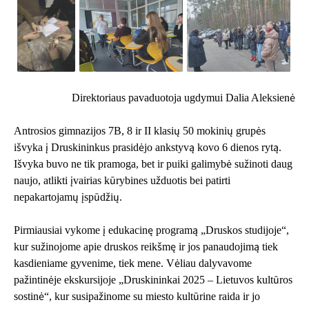
Direktoriaus pavaduotoja ugdymui Dalia Aleksienė
Antrosios gimnazijos 7B, 8 ir II klasių 50 mokinių grupės
išvyka į Druskininkus prasidėjo ankstyvą kovo 6 dienos rytą.
Išvyka buvo ne tik pramoga, bet ir puiki galimybė sužinoti daug
naujo, atlikti įvairias kūrybines užduotis bei patirti
nepakartojamų įspūdžių.
Pirmiausiai vykome į edukacinę programą „Druskos studijoje“,
kur sužinojome apie druskos reikšmę ir jos panaudojimą tiek
kasdieniame gyvenime, tiek mene. Vėliau dalyvavome
pažintinėje ekskursijoje „Druskininkai 2025 – Lietuvos kultūros
sostinė“, kur susipažinome su miesto kultūrine raida ir jo