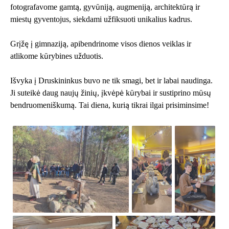
fotografavome gamtą, gyvūniją, augmeniją, architektūrą ir
miestų gyventojus, siekdami užfiksuoti unikalius kadrus.
Grįžę į gimnaziją, apibendrinome visos dienos veiklas ir
atlikome kūrybines užduotis.
Išvyka į Druskininkus buvo ne tik smagi, bet ir labai naudinga.
Ji suteikė daug naujų žinių, įkvėpė kūrybai ir sustiprino mūsų
bendruomeniškumą. Tai diena, kurią tikrai ilgai prisiminsime!