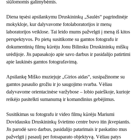
siūlomomis galimybėmis.
Diena tęsėsi apsilankymu Druskininkų „Saulės“ pagrindinėje
mokykloje, kur dalyvavome fotolaboratorijos ir menų
laboratorijos veiklose. Tai leido mums pažvelgti į meną iš kitos
perspektyvos. Po pietų susitikome su gamtos fotografu ir
dokumentinių filmų kūrėju Jonu Bilinsku Druskininkų miškų
urėdijoje. Jis papasakojo apie savo darbus ir pasidalijo patirtimi
apie laukinės gamtos fotografavimą.
Apsilankę Miško muziejuje „Girios aidas“, susipažinome su
gamtos pasaulio grožiu ir jo saugojimo svarba. Vėliau
dalyvavome orientacinėse varžybose – lobio paieškoje, kurioje
reikėjo pasitelkti sumanumą ir komandinius gebėjimus.
Susitikimas su fotografu ir video filmų kūrėju Mariumi
Dovidausku Druskininkų švietimo centre buvo itin įkvepiantis.
Jis parodė savo darbus, pasidalijo patarimais ir paskatino mus
pažvelgti į pasaulį per fotoaparato objektyvą. Vėliau patys