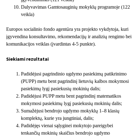
Dalyvavimas Gamtosauginių mokyklų programoje (122
veikla)
Europos socialinio fondo agentūra yra projekto vykdytoja, kuri
įgyvendina konsultavimo, rekomendacijų ir analizių rengimo bei
komunikacijos veiklas (įvardintas 4-5 punkte).
Siekiami rezultatai
Padidėjusi pagrindinio ugdymo pasiekimų patikrinimo
(PUPP) metu bent pagrindinį lietuvių kalbos mokymosi
pasiekimų lygį pasiekusių mokinių dalis;
Padidėjusi PUPP metu bent pagrindinį matematikos
mokymosi pasiekimų lygį pasiekusių mokinių dalis;
Sumažėjusi bendrojo ugdymo mokyklų 1–8 klasių
komplektų, kurie yra jungtiniai, dalis;
Padidėjęs vienai sąlyginei mokytojo pareigybei
tenkančių mokinių skaičius bendrojo ugdymo