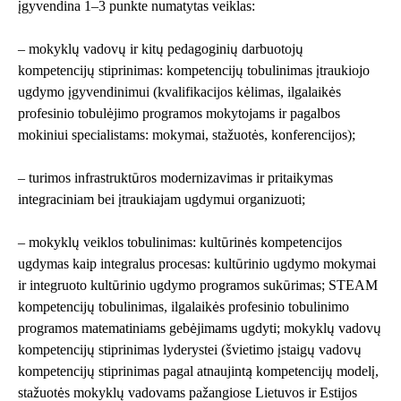
įgyvendina 1–3 punkte numatytas veiklas:
– mokyklų vadovų ir kitų pedagoginių darbuotojų
kompetencijų stiprinimas: kompetencijų tobulinimas įtraukiojo
ugdymo įgyvendinimui (kvalifikacijos kėlimas, ilgalaikės
profesinio tobulėjimo programos mokytojams ir pagalbos
mokiniui specialistams: mokymai, stažuotės, konferencijos);
– turimos infrastruktūros modernizavimas ir pritaikymas
integraciniam bei įtraukiajam ugdymui organizuoti;
– mokyklų veiklos tobulinimas: kultūrinės kompetencijos
ugdymas kaip integralus procesas: kultūrinio ugdymo mokymai
ir integruoto kultūrinio ugdymo programos sukūrimas; STEAM
kompetencijų tobulinimas, ilgalaikės profesinio tobulinimo
programos matematiniams gebėjimams ugdyti; mokyklų vadovų
kompetencijų stiprinimas lyderystei (švietimo įstaigų vadovų
kompetencijų stiprinimas pagal atnaujintą kompetencijų modelį,
stažuotės mokyklų vadovams pažangiose Lietuvos ir Estijos