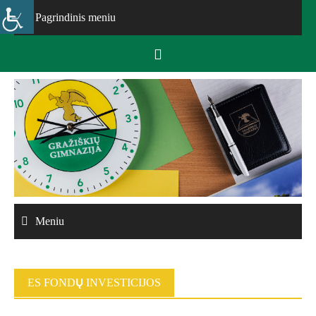
Skip
Pagrindinis meniu
to
content
Meniu
ES FONDŲ INVESTICIJOS