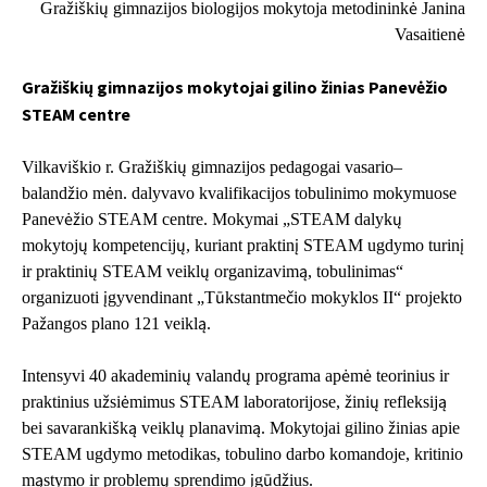
Gražiškių gimnazijos biologijos mokytoja metodininkė Janina
Vasaitienė
Gražiškių gimnazijos mokytojai gilino žinias Panevėžio
STEAM centre
Vilkaviškio r. Gražiškių gimnazijos pedagogai vasario–
balandžio mėn. dalyvavo kvalifikacijos tobulinimo mokymuose
Panevėžio STEAM centre. Mokymai „STEAM dalykų
mokytojų kompetencijų, kuriant praktinį STEAM ugdymo turinį
ir praktinių STEAM veiklų organizavimą, tobulinimas“
organizuoti įgyvendinant „Tūkstantmečio mokyklos II“ projekto
Pažangos plano 121 veiklą.
Intensyvi 40 akademinių valandų programa apėmė teorinius ir
praktinius užsiėmimus STEAM laboratorijose, žinių refleksiją
bei savarankišką veiklų planavimą. Mokytojai gilino žinias apie
STEAM ugdymo metodikas, tobulino darbo komandoje, kritinio
mąstymo ir problemų sprendimo įgūdžius.