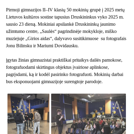
Pirmoji gimnazijos II–IV klasių 50 mokinių grupė į 2025 metų
Lietuvos kultūros sostine tapusius Druskininkus vyko 2025 m.
sausio 23 dieną. Mokiniai apsilankė
Druskininkų jaunimo
užimtumo centre
, „Saulės“ pagrindinėje mokykloje, miško
muziejuje „Girios aidas“, dalyvavo susitikimuose su fotografais
Jonu Bilinsku ir Mariumi Dovidausku.
Įgytas žinias gimnazistai praktiškai pritaikys dailės pamokose,
fotografuodami skirtingus objektus įvairiose aplinkose,
pagrįsdami, ką ir kodėl pasirinko fotografuoti. Mokinių darbai
bus eksponuojami gimnazijoje surengtoje parodoje.