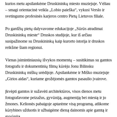
kurios metu apsilankėme Druskininkų miesto muziejuje. Vėliau
– smagi orientacinė veikla „Lobio paieška“, vykusi Verslo ir
svetingumo profesinės karjeros centro Pietų Lietuvos filiale.
Po gardžių pietų dalyvavome edukacijoje „Sūrūs atradimai
Druskininkų mieste“ Druskos studijoje, kur iš arčiau
susipažinome su Druskininkų kaip kurorto istorija ir druskos
reikšme šiam regionui.
Vienas įsimintiniausių išvykos momentų – susitikimas su gamtos
fotografu ir dokumentinių filmų kūrėju Jonu Bilinsku
Druskininkų miškų urėdijoje. Apsilankėme ir Miško muziejuje
„Girios aidas“, kuriame grožėjomės gamtos pasaulio įvairove.
Įkvėpti gamtos ir sužavėti architektūros, visos dienos metu
fotografavome peizažus, gyvūniją, augmeniją bei miestą ir jo
žmones. Kelionės pabaigoje aptarėme visą programą, atlikome
kūrybines užduotis ir užbaigėme dieną dainomis apie gamtą ir
gyvūniją.