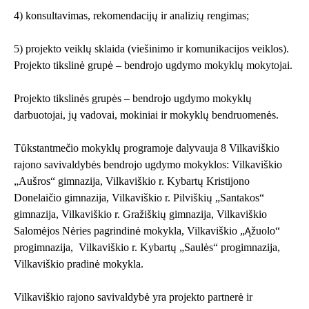
4) konsultavimas, rekomendacijų ir analizių rengimas;
5) projekto veiklų sklaida (viešinimo ir komunikacijos veiklos).
Projekto tikslinė grupė – bendrojo ugdymo mokyklų mokytojai.
Projekto tikslinės grupės – bendrojo ugdymo mokyklų
darbuotojai, jų vadovai, mokiniai ir mokyklų bendruomenės.
Tūkstantmečio mokyklų programoje dalyvauja 8 Vilkaviškio
rajono savivaldybės bendrojo ugdymo mokyklos: Vilkaviškio
„Aušros“ gimnazija, Vilkaviškio r. Kybartų Kristijono
Donelaičio gimnazija, Vilkaviškio r. Pilviškių „Santakos“
gimnazija, Vilkaviškio r. Gražiškių gimnazija, Vilkaviškio
Salomėjos Nėries pagrindinė mokykla, Vilkaviškio „Ąžuolo“
progimnazija, Vilkaviškio r. Kybartų „Saulės“ progimnazija,
Vilkaviškio pradinė mokykla.
Vilkaviškio rajono savivaldybė yra projekto partnerė ir