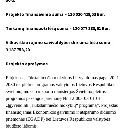
Projekto finansavimo suma – 120 020 428,53 Eur.
Tinkamų finansuoti lėšų suma – 120 077 883,61 Eur.
Vilkaviškio rajono savivaldybei skiriama lėšų suma –
3 187 758,20
Projekto aprašymas
Projektas „Tūkstantmečio mokyklos II“ vykdomas pagal 2021–
2030 m. plėtros programos valdytojos Lietuvos Respublikos
švietimo, mokslo ir sporto ministerijos Švietimo plėtros
programos pažangos priemonę Nr. 12-003-03-01-01
„Įgyvendinti „Tūkstantmečio mokyklų“ programą“. Projektas
finansuojamas Ekonomikos gaivinimo ir atsparumo didinimo
priemonės (EGADP) bei Lietuvos Respublikos valstybės
biudžeto lėšomis.