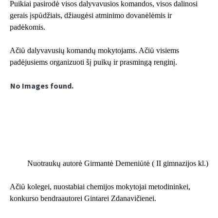
Puikiai pasirodė visos dalyvavusios komandos, visos dalinosi
gerais įspūdžiais, džiaugėsi atminimo dovanėlėmis ir
padėkomis.
Ačiū dalyvavusių komandų mokytojams. Ačiū visiems
padėjusiems organizuoti šį puikų ir prasmingą renginį.
No Images found.
Nuotraukų autorė Girmantė Demeniūtė ( II gimnazijos kl.)
Ačiū kolegei, nuostabiai chemijos mokytojai metodininkei,
konkurso bendraautorei Gintarei Zdanavičienei.