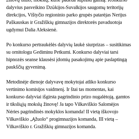
dalyvius pasveikino Dzūkijos-Suvalkijos saugomų teritorijų
direkcijos, Vištyčio regioninio parko grupės patarėjas Nerijus
Paškauskas ir Gražiškių gimnazijos direktorės pavaduotoja
ugdymui Dalia Aleksienė.
Po konkurso pertraukėlės dalyvių laukė siurprizas – susitikimas
su ornitologu Gediminu Petkumi. Konkurso dalyviai tarsi
hipnozės seanse klausėsi įdomių pasakojimų apie paslaptingą
paukščių gyvenimą.
Metodinėje dienoje dalyvavę mokytojai atliko konkurso
vertinimo komisijos vaidmenį. Ir štai tas momentas, kai
konkurso dalyviai išgirsta pagrindinio prizo nugalėtoją, gamtos
ir tiksliųjų mokslų žinovę! Ja tapo Vilkaviškio Salomėjos
Nėries pagrindinės mokyklos komanda! II vietą iškovojo
Vilkaviškio „Ąžuolo“ progimnazijos komanda, III vietą –
Vilkaviškio r. Gražiškių gimnazijos komanda.