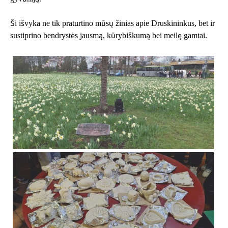
Ši išvyka ne tik praturtino mūsų žinias apie Druskininkus, bet ir
sustiprino bendrystės jausmą, kūrybiškumą bei meilę gamtai.