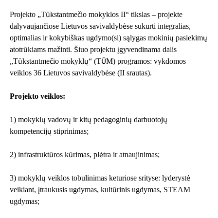
Projekto „Tūkstantmečio mokyklos II“ tikslas – projekte
dalyvaujančiose Lietuvos savivaldybėse sukurti integralias,
optimalias ir kokybiškas ugdymo(si) sąlygas mokinių pasiekimų
atotrūkiams mažinti. Šiuo projektu įgyvendinama dalis
„Tūkstantmečio mokyklų“ (TŪM) programos: vykdomos
veiklos 36 Lietuvos savivaldybėse (II srautas).
Projekto veiklos:
1) mokyklų vadovų ir kitų pedagoginių darbuotojų
kompetencijų stiprinimas;
2) infrastruktūros kūrimas, plėtra ir atnaujinimas;
3) mokyklų veiklos tobulinimas keturiose srityse: lyderystė
veikiant, įtraukusis ugdymas, kultūrinis ugdymas, STEAM
ugdymas;