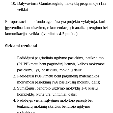
Dalyvavimas Gamtosauginių mokyklų programoje (122
veikla)
Europos socialinio fondo agentūra yra projekto vykdytoja, kuri
įgyvendina konsultavimo, rekomendacijų ir analizių rengimo bei
komunikacijos veiklas (įvardintas 4-5 punkte).
Siekiami rezultatai
Padidėjusi pagrindinio ugdymo pasiekimų patikrinimo
(PUPP) metu bent pagrindinį lietuvių kalbos mokymosi
pasiekimų lygį pasiekusių mokinių dalis;
Padidėjusi PUPP metu bent pagrindinį matematikos
mokymosi pasiekimų lygį pasiekusių mokinių dalis;
Sumažėjusi bendrojo ugdymo mokyklų 1–8 klasių
komplektų, kurie yra jungtiniai, dalis;
Padidėjęs vienai sąlyginei mokytojo pareigybei
tenkančių mokinių skaičius bendrojo ugdymo
mokyklose;