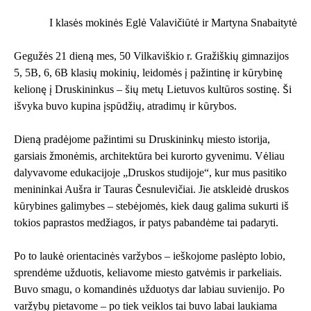
I klasės mokinės Eglė Valavičiūtė ir Martyna Snabaitytė
Gegužės 21 dieną mes, 50 Vilkaviškio r. Gražiškių gimnazijos
5, 5B, 6, 6B klasių mokinių, leidomės į pažintinę ir kūrybinę
kelionę į Druskininkus – šių metų Lietuvos kultūros sostinę. Ši
išvyka buvo kupina įspūdžių, atradimų ir kūrybos.
Dieną pradėjome pažintimi su Druskininkų miesto istorija,
garsiais žmonėmis, architektūra bei kurorto gyvenimu. Vėliau
dalyvavome edukacijoje „Druskos studijoje“, kur mus pasitiko
menininkai Aušra ir Tauras Česnulevičiai. Jie atskleidė druskos
kūrybines galimybes – stebėjomės, kiek daug galima sukurti iš
tokios paprastos medžiagos, ir patys pabandėme tai padaryti.
Po to laukė orientacinės varžybos – ieškojome paslėpto lobio,
sprendėme užduotis, keliavome miesto gatvėmis ir parkeliais.
Buvo smagu, o komandinės užduotys dar labiau suvienijo. Po
varžybų pietavome – po tiek veiklos tai buvo labai laukiama