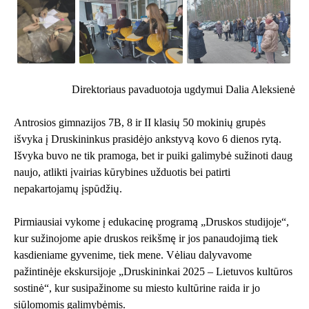
Direktoriaus pavaduotoja ugdymui Dalia Aleksienė
Antrosios gimnazijos 7B, 8 ir II klasių 50 mokinių grupės
išvyka į Druskininkus prasidėjo ankstyvą kovo 6 dienos rytą.
Išvyka buvo ne tik pramoga, bet ir puiki galimybė sužinoti daug
naujo, atlikti įvairias kūrybines užduotis bei patirti
nepakartojamų įspūdžių.
Pirmiausiai vykome į edukacinę programą „Druskos studijoje“,
kur sužinojome apie druskos reikšmę ir jos panaudojimą tiek
kasdieniame gyvenime, tiek mene. Vėliau dalyvavome
pažintinėje ekskursijoje „Druskininkai 2025 – Lietuvos kultūros
sostinė“, kur susipažinome su miesto kultūrine raida ir jo
siūlomomis galimybėmis.