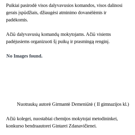
Puikiai pasirodė visos dalyvavusios komandos, visos dalinosi
gerais įspūdžiais, džiaugėsi atminimo dovanėlėmis ir
padėkomis.
Ačiū dalyvavusių komandų mokytojams. Ačiū visiems
padėjusiems organizuoti šį puikų ir prasmingą renginį.
No Images found.
Nuotraukų autorė Girmantė Demeniūtė ( II gimnazijos kl.)
Ačiū kolegei, nuostabiai chemijos mokytojai metodininkei,
konkurso bendraautorei Gintarei Zdanavičienei.