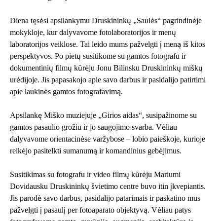
Diena tęsėsi apsilankymu Druskininkų „Saulės“ pagrindinėje
mokykloje, kur dalyvavome fotolaboratorijos ir menų
laboratorijos veiklose. Tai leido mums pažvelgti į meną iš kitos
perspektyvos. Po pietų susitikome su gamtos fotografu ir
dokumentinių filmų kūrėju Jonu Bilinsku Druskininkų miškų
urėdijoje. Jis papasakojo apie savo darbus ir pasidalijo patirtimi
apie laukinės gamtos fotografavimą.
Apsilankę Miško muziejuje „Girios aidas“, susipažinome su
gamtos pasaulio grožiu ir jo saugojimo svarba. Vėliau
dalyvavome orientacinėse varžybose – lobio paieškoje, kurioje
reikėjo pasitelkti sumanumą ir komandinius gebėjimus.
Susitikimas su fotografu ir video filmų kūrėju Mariumi
Dovidausku Druskininkų švietimo centre buvo itin įkvepiantis.
Jis parodė savo darbus, pasidalijo patarimais ir paskatino mus
pažvelgti į pasaulį per fotoaparato objektyvą. Vėliau patys