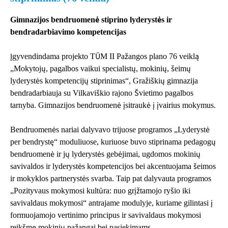
Gimnazijos bendruomenė stiprino lyderystės ir
bendradarbiavimo kompetencijas
Įgyvendindama projekto TŪM II Pažangos plano 76 veiklą
„Mokytojų, pagalbos vaikui specialistų, mokinių, šeimų
lyderystės kompetencijų stiprinimas“, Gražiškių gimnazija
bendradarbiauja su Vilkaviškio rajono Švietimo pagalbos
tarnyba. Gimnazijos bendruomenė įsitraukė į įvairius mokymus.
Bendruomenės nariai dalyvavo trijuose programos „Lyderystė
per bendrystę“ moduliuose, kuriuose buvo stiprinama pedagogų
bendruomenė ir jų lyderystės gebėjimai, ugdomos mokinių
savivaldos ir lyderystės kompetencijos bei akcentuojama šeimos
ir mokyklos partnerystės svarba. Taip pat dalyvauta programos
„Pozityvaus mokymosi kultūra: nuo grįžtamojo ryšio iki
savivaldaus mokymosi“ antrajame modulyje, kuriame gilintasi į
formuojamojo vertinimo principus ir savivaldaus mokymosi
reikšmę mokinių pažangai bei pasiekimams.