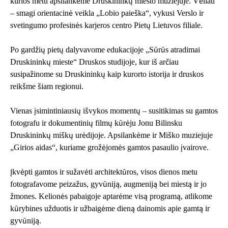
kurios metu apsilankėme Druskininkų miesto muziejuje. Vėliau
– smagi orientacinė veikla „Lobio paieška“, vykusi Verslo ir
svetingumo profesinės karjeros centro Pietų Lietuvos filiale.
Po gardžių pietų dalyvavome edukacijoje „Sūrūs atradimai
Druskininkų mieste“ Druskos studijoje, kur iš arčiau
susipažinome su Druskininkų kaip kurorto istorija ir druskos
reikšme šiam regionui.
Vienas įsimintiniausių išvykos momentų – susitikimas su gamtos
fotografu ir dokumentinių filmų kūrėju Jonu Bilinsku
Druskininkų miškų urėdijoje. Apsilankėme ir Miško muziejuje
„Girios aidas“, kuriame grožėjomės gamtos pasaulio įvairove.
Įkvėpti gamtos ir sužavėti architektūros, visos dienos metu
fotografavome peizažus, gyvūniją, augmeniją bei miestą ir jo
žmones. Kelionės pabaigoje aptarėme visą programą, atlikome
kūrybines užduotis ir užbaigėme dieną dainomis apie gamtą ir
gyvūniją.