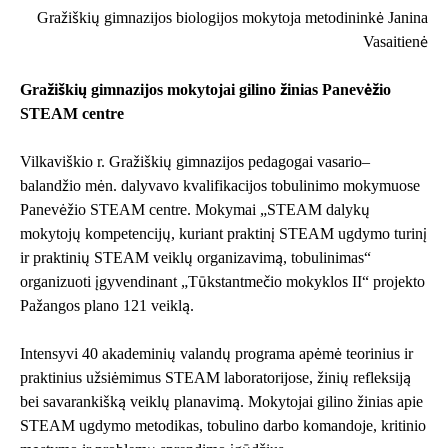
Gražiškių gimnazijos biologijos mokytoja metodininkė Janina
Vasaitienė
Gražiškių gimnazijos mokytojai gilino žinias Panevėžio
STEAM centre
Vilkaviškio r. Gražiškių gimnazijos pedagogai vasario–
balandžio mėn. dalyvavo kvalifikacijos tobulinimo mokymuose
Panevėžio STEAM centre. Mokymai „STEAM dalykų
mokytojų kompetencijų, kuriant praktinį STEAM ugdymo turinį
ir praktinių STEAM veiklų organizavimą, tobulinimas“
organizuoti įgyvendinant „Tūkstantmečio mokyklos II“ projekto
Pažangos plano 121 veiklą.
Intensyvi 40 akademinių valandų programa apėmė teorinius ir
praktinius užsiėmimus STEAM laboratorijose, žinių refleksiją
bei savarankišką veiklų planavimą. Mokytojai gilino žinias apie
STEAM ugdymo metodikas, tobulino darbo komandoje, kritinio