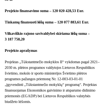
Projekto finansavimo suma – 120 020 428,53 Eur.
Tinkamų finansuoti lėšų suma – 120 077 883,61 Eur.
Vilkaviškio rajono savivaldybei skiriama lėšų suma –
3 187 758,20
Projekto aprašymas
Projektas „Tūkstantmečio mokyklos II“ vykdomas pagal 2021–
2030 m. plėtros programos valdytojos Lietuvos Respublikos
švietimo, mokslo ir sporto ministerijos Švietimo plėtros
programos pažangos priemonę Nr. 12-003-03-01-01
„Įgyvendinti „Tūkstantmečio mokyklų“ programą“. Projektas
finansuojamas Ekonomikos gaivinimo ir atsparumo didinimo
priemonės (EGADP) bei Lietuvos Respublikos valstybės
biudžeto lėšomis.