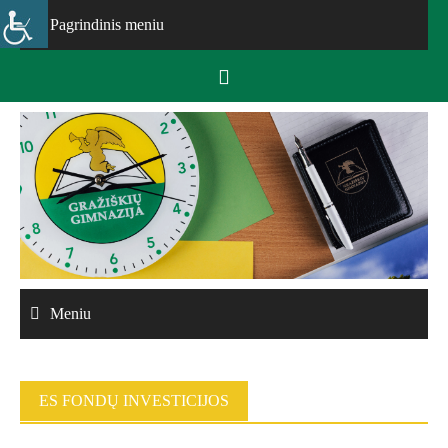
Skip
Pagrindinis meniu
to
content
Meniu
ES FONDŲ INVESTICIJOS