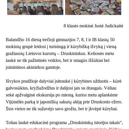
8 klasės mokinė Justė Judickaitė
Balandžio 16 dieną trečioji gimnazijos 7, 8, I ir IB klasių 50
mokinių grupė leidosi į turiningą ir kūrybišką išvyką į vieną
gražiausių Lietuvos kurortų – Druskininkus. Kelionės metu
laukė ne tik pažintinės veiklos, bet ir smagūs iššūkiai bei
įsimintinos akimirkos gamtoje.
Išvykos pradžioje dalyviai įsitraukė į kūrybines užduotis – kūrė
galvosūkius, kryžiažodžius ir dalijosi jais su draugais. Vėliau
sekė apžvalginė ekskursija po miestą, kurios metu aplankėme
Vijūnėlės parką ir japoniškų sakurų alėją prie Druskonio ežero.
Šios vietos ne tik sužavėjo savo grožiu, bet ir įkvėpė kūrybai.
Toliau laukė edukacinė programa „Druskininkų istorijos takais“,