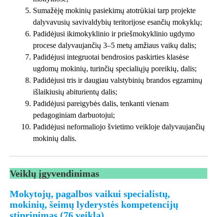
Sumažėję mokinių pasiekimų atotrūkiai tarp projekte
dalyvavusių savivaldybių teritorijose esančių mokyklų;
Padidėjusi ikimokyklinio ir priešmokyklinio ugdymo
procese dalyvaujančių 3–5 metų amžiaus vaikų dalis;
Padidėjusi integruotai bendrosios paskirties klasėse
ugdomų mokinių, turinčių specialiųjų poreikių, dalis;
Padidėjusi tris ir daugiau valstybinių brandos egzaminų
išlaikiusių abiturientų dalis;
Padidėjusi pareigybės dalis, tenkanti vienam
pedagoginiam darbuotojui;
Padidėjusi neformaliojo švietimo veikloje dalyvaujančių
mokinių dalis.
Veiklų įgyvendinimas
Mokytojų, pagalbos vaikui specialistų,
mokinių, šeimų lyderystės kompetencijų
stiprinimas (76 veikla)