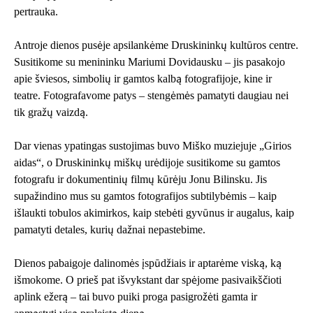
pertrauka.
Antroje dienos pusėje apsilankėme Druskininkų kultūros centre.
Susitikome su menininku Mariumi Dovidausku – jis pasakojo
apie šviesos, simbolių ir gamtos kalbą fotografijoje, kine ir
teatre. Fotografavome patys – stengėmės pamatyti daugiau nei
tik gražų vaizdą.
Dar vienas ypatingas sustojimas buvo Miško muziejuje „Girios
aidas“, o Druskininkų miškų urėdijoje susitikome su gamtos
fotografu ir dokumentinių filmų kūrėju Jonu Bilinsku. Jis
supažindino mus su gamtos fotografijos subtilybėmis – kaip
išlaukti tobulos akimirkos, kaip stebėti gyvūnus ir augalus, kaip
pamatyti detales, kurių dažnai nepastebime.
Dienos pabaigoje dalinomės įspūdžiais ir aptarėme viską, ką
išmokome. O prieš pat išvykstant dar spėjome pasivaikščioti
aplink ežerą – tai buvo puiki proga pasigrožėti gamta ir