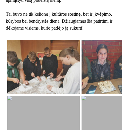
apmąstyti visą praleistą dieną.
Tai buvo ne tik kelionė į kultūros sostinę, bet ir įkvėpimo,
kūrybos bei bendrystės diena. Džiaugiamės šia patirtimi ir
dėkojame visiems, kurie padėjo ją sukurti!