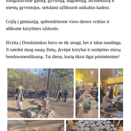
fotografavome gamtą, gyvūniją, augmeniją, architektūrą ir
miestų gyventojus, siekdami užfiksuoti unikalius kadrus.
Grįžę į gimnaziją, apibendrinome visos dienos veiklas ir
atlikome kūrybines užduotis.
Išvyka į Druskininkus buvo ne tik smagi, bet ir labai naudinga.
Ji suteikė daug naujų žinių, įkvėpė kūrybai ir sustiprino mūsų
bendruomeniškumą. Tai diena, kurią tikrai ilgai prisiminsime!