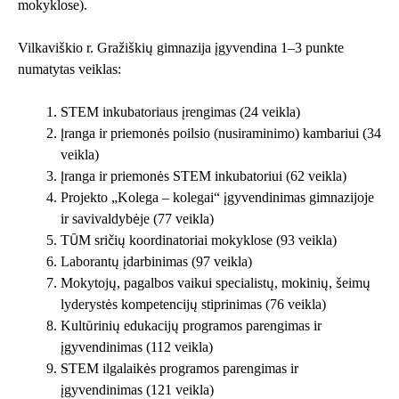
mokyklose).
Vilkaviškio r. Gražiškių gimnazija įgyvendina 1–3 punkte
numatytas veiklas:
STEM inkubatoriaus įrengimas (24 veikla)
Įranga ir priemonės poilsio (nusiraminimo) kambariui (34
veikla)
Įranga ir priemonės STEM inkubatoriui (62 veikla)
Projekto „Kolega – kolegai“ įgyvendinimas gimnazijoje
ir savivaldybėje (77 veikla)
TŪM sričių koordinatoriai mokyklose (93 veikla)
Laborantų įdarbinimas (97 veikla)
Mokytojų, pagalbos vaikui specialistų, mokinių, šeimų
lyderystės kompetencijų stiprinimas (76 veikla)
Kultūrinių edukacijų programos parengimas ir
įgyvendinimas (112 veikla)
STEM ilgalaikės programos parengimas ir
įgyvendinimas (121 veikla)