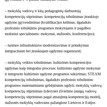
– mokyklų vadovų ir kitų pedagoginių darbuotojų
kompetencijų stiprinimas: kompetencijų tobulinimas įtraukiojo
ugdymo įgyvendinimui (kvalifikacijos kėlimas, ilgalaikės
profesinio tobulėjimo programos mokytojams ir pagalbos
mokiniui specialistams: mokymai, stažuotės, konferencijos);
– turimos infrastruktūros modernizavimas ir pritaikymas
integraciniam bei įtraukiajam ugdymui organizuoti;
– mokyklų veiklos tobulinimas: kultūrinės kompetencijos
ugdymas kaip integralus procesas: kultūrinio ugdymo mokymai
ir integruoto kultūrinio ugdymo programos sukūrimas; STEAM
kompetencijų tobulinimas, ilgalaikės profesinio tobulinimo
programos matematiniams gebėjimams ugdyti; mokyklų vadovų
kompetencijų stiprinimas lyderystei (švietimo įstaigų vadovų
kompetencijų stiprinimas pagal atnaujintą kompetencijų modelį,
stažuotės mokyklų vadovams pažangiose Lietuvos ir Estijos