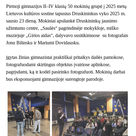
Pirmoji gimnazijos II–IV klasių 50 mokinių grupė į 2025 metų
Lietuvos kultūros sostine tapusius Druskininkus vyko 2025 m.
sausio 23 dieną. Mokiniai apsilankė
Druskininkų jaunimo
užimtumo centre
, „Saulės“ pagrindinėje mokykloje, miško
muziejuje „Girios aidas“, dalyvavo susitikimuose su fotografais
Jonu Bilinsku ir Mariumi Dovidausku.
Įgytas žinias gimnazistai praktiškai pritaikys dailės pamokose,
fotografuodami skirtingus objektus įvairiose aplinkose,
pagrįsdami, ką ir kodėl pasirinko fotografuoti. Mokinių darbai
bus eksponuojami gimnazijoje surengtoje parodoje.