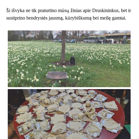
Ši išvyka ne tik praturtino mūsų žinias apie Druskininkus, bet ir
sustiprino bendrystės jausmą, kūrybiškumą bei meilę gamtai.