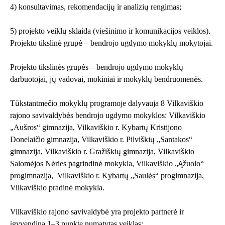
4) konsultavimas, rekomendacijų ir analizių rengimas;
5) projekto veiklų sklaida (viešinimo ir komunikacijos veiklos).
Projekto tikslinė grupė – bendrojo ugdymo mokyklų mokytojai.
Projekto tikslinės grupės – bendrojo ugdymo mokyklų
darbuotojai, jų vadovai, mokiniai ir mokyklų bendruomenės.
Tūkstantmečio mokyklų programoje dalyvauja 8 Vilkaviškio
rajono savivaldybės bendrojo ugdymo mokyklos: Vilkaviškio
„Aušros“ gimnazija, Vilkaviškio r. Kybartų Kristijono
Donelaičio gimnazija, Vilkaviškio r. Pilviškių „Santakos“
gimnazija, Vilkaviškio r. Gražiškių gimnazija, Vilkaviškio
Salomėjos Nėries pagrindinė mokykla, Vilkaviškio „Ąžuolo“
progimnazija, Vilkaviškio r. Kybartų „Saulės“ progimnazija,
Vilkaviškio pradinė mokykla.
Vilkaviškio rajono savivaldybė yra projekto partnerė ir
įgyvendina 1–3 punkte numatytas veiklas: