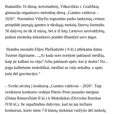
Balandžio 16 dieną, ketvirtadienį, Vilkaviškio r. Gražiškių
gimnazija organizavo metodinę dieną „Gamtos valdovai –
2026“. Nuostabus Vištyčio regioninio parko lankytojų centras
prisipildė jaunųjų gamtos ir tiksliųjų mokslų žinovų šurmuliu.
50 dalyvių ne tik iš mūsų, bet ir iš kitų Lietuvos savivaldybių,
puikiai nusiteikę nekantravo pradėti išbandyti savo jėgas.
Skamba nuostabi Elijos Plečkaitytės ( 8 kl.) atliekama daina.
Tuomet išgirstame…„Ar kada nors norėjote paklausti medžių,
kaip jie kalbasi su vėju? Arba paklausti upės, kur ji skuba? Na…
jeigu kalbėtume moksliškai, medžiai su vėju nekalba, o upės
juda dėl gravitacijos.“
– Sveiki atvykę į konkursą „Gamtos valdovai – 2026“. Taip
sveikinosi konkurso vedėjai Piterio Peno pasaulio mergina
(Diana Rimavičiūtė II kl.) ir Moksliukas (Dovydas Burokas
IVB kl.). Jie supažindino dalyvius, kad tai jau trečiasis
konkursas, kurio metu 7-8 klasių mokiniai varžysis dėl mokslų