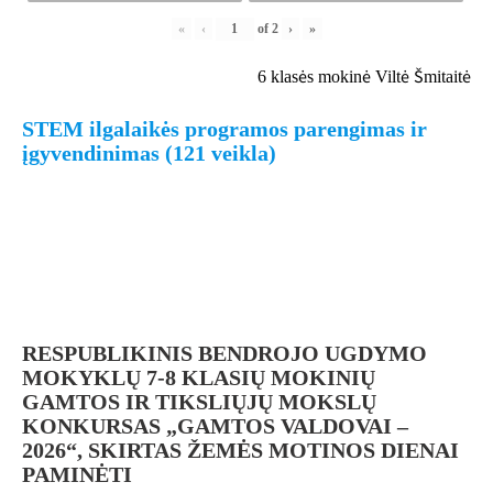
«
‹
of
2
›
»
6 klasės mokinė Viltė Šmitaitė
STEM ilgalaikės programos parengimas ir
įgyvendinimas (121 veikla)
RESPUBLIKINIS BENDROJO UGDYMO
MOKYKLŲ 7-8 KLASIŲ MOKINIŲ
GAMTOS IR TIKSLIŲJŲ MOKSLŲ
KONKURSAS „GAMTOS VALDOVAI –
2026“, SKIRTAS ŽEMĖS MOTINOS DIENAI
PAMINĖTI