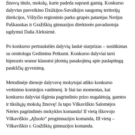
žinovų titulo, mokslų, kurie padeda suprasti gamtą. Konkurso
dalyvius pasveikino Dzūkijos-Suvalkijos saugomų teritorijų
direkcijos, Vištyčio regioninio parko grupės patarėjas Nerijus
Paškauskas ir Gražiškių gimnazijos direktorės pavaduotoja
ugdymui Dalia Aleksienė.
Po konkurso pertraukėlės dalyvių laukė siurprizas – susitikimas
su ornitologu Gediminu Petkumi. Konkurso dalyviai tarsi
hipnozės seanse klausėsi įdomių pasakojimų apie paslaptingą
paukščių gyvenimą.
Metodinėje dienoje dalyvavę mokytojai atliko konkurso
vertinimo komisijos vaidmenį. Ir štai tas momentas, kai
konkurso dalyviai išgirsta pagrindinio prizo nugalėtoją, gamtos
ir tiksliųjų mokslų žinovę! Ja tapo Vilkaviškio Salomėjos
Nėries pagrindinės mokyklos komanda! II vietą iškovojo
Vilkaviškio „Ąžuolo“ progimnazijos komanda, III vietą –
Vilkaviškio r. Gražiškių gimnazijos komanda.