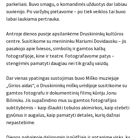
parkeliais. Buvo smagu, o komandinės užduotys dar labiau
suvienijo. Po varžybų pietavome – po tiek veiklos tai buvo
labai laukiama pertrauka.
Antroje dienos pusėje apsilankėme Druskininkų kultūros
centre. Susitikome su menininku Mariumi Dovidausku – jis
pasakojo apie šviesos, simbolių ir gamtos kalbą
fotografijoje, kine ir teatre. Fotografavome patys –
stengėmės pamatyti daugiau nei tik gražų vaizdą.
Dar vienas ypatingas sustojimas buvo Miško muziejuje
„Girios aidas“, o Druskininkų miškų urėdijoje susitikome su
gamtos fotografu ir dokumentinių filmų kūrėju Jonu
Bilinsku. Jis supažindino mus su gamtos fotografijos
subtilybėmis – kaip išlaukti tobulos akimirkos, kaip stebėti
gyvūnus ir augalus, kaip pamatyti detales, kurių dažnai
nepastebime.
Dienos pabaigoje dalinomės įspūdžiais ir aptarėme viską, ką