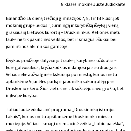
8 klasės mokinė Justė Judickaitė
Balandžio 16 dieną trečioji gimnazijos 7, 8, I ir IB klasių 50
mokinių grupė leidosi į turiningą ir kūrybišką išvyką į vieną
gražiausių Lietuvos kurortų – Druskininkus. Kelionės metu
laukė ne tik pažintinės veiklos, bet ir smagūs iššūkiai bei
įsimintinos akimirkos gamtoje.
Išvykos pradžioje dalyviai įsitraukė į kūrybines užduotis –
kūrė galvosūkius, kryžiažodžius ir dalijosi jais su draugais.
Vėliau sekė apžvalginė ekskursija po miestą, kurios metu
aplankėme Vijūnėlės parką ir japoniškų sakurų alėją prie
Druskonio ežero. Šios vietos ne tik sužavėjo savo grožiu, bet
ir įkvėpė kūrybai.
Toliau laukė edukacinė programa „Druskininkų istorijos
takais“, kurios metu apsilankėme Druskininkų miesto
muziejuje. Vėliau – smagi orientacinė veikla „Lobio paieška“,
vykusi Verslo ir svetingumo profesinės karjeros centro Pietų