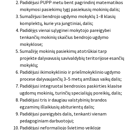
Padidėjusi PUPP metu bent pagrindinį matematikos
mokymosi pasiekimų lygį pasiekusių mokinių dalis;
Sumažėjusi bendrojo ugdymo mokyklų 1–8 klasių
komplektų, kurie yra jungtiniai, dalis;
Padidėjęs vienai sąlyginei mokytojo pareigybei
tenkančių mokinių skaičius bendrojo ugdymo
mokyklose;
Sumažėję mokinių pasiekimų atotrūkiai tarp
projekte dalyvavusių savivaldybių teritorijose esančių
mokyklų;
Padidėjusi ikimokyklinio ir priešmokyklinio ugdymo
procese dalyvaujančių 3–5 metų amžiaus vaikų dalis;
Padidėjusi integruotai bendrosios paskirties klasėse
ugdomų mokinių, turinčių specialiųjų poreikių, dalis;
Padidėjusi tris ir daugiau valstybinių brandos
egzaminų išlaikiusių abiturientų dalis;
Padidėjusi pareigybės dalis, tenkanti vienam
pedagoginiam darbuotojui;
Padidėjusi neformaliojo švietimo veikloje