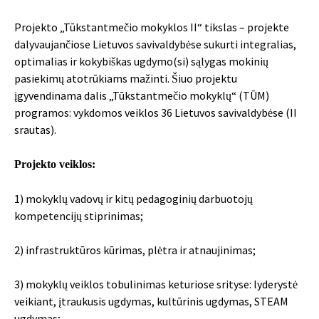
Projekto „Tūkstantmečio mokyklos II“ tikslas – projekte
dalyvaujančiose Lietuvos savivaldybėse sukurti integralias,
optimalias ir kokybiškas ugdymo(si) sąlygas mokinių
pasiekimų atotrūkiams mažinti. Šiuo projektu
įgyvendinama dalis „Tūkstantmečio mokyklų“ (TŪM)
programos: vykdomos veiklos 36 Lietuvos savivaldybėse (II
srautas).
Projekto veiklos:
1) mokyklų vadovų ir kitų pedagoginių darbuotojų
kompetencijų stiprinimas;
2) infrastruktūros kūrimas, plėtra ir atnaujinimas;
3) mokyklų veiklos tobulinimas keturiose srityse: lyderystė
veikiant, įtraukusis ugdymas, kultūrinis ugdymas, STEAM
ugdymas;