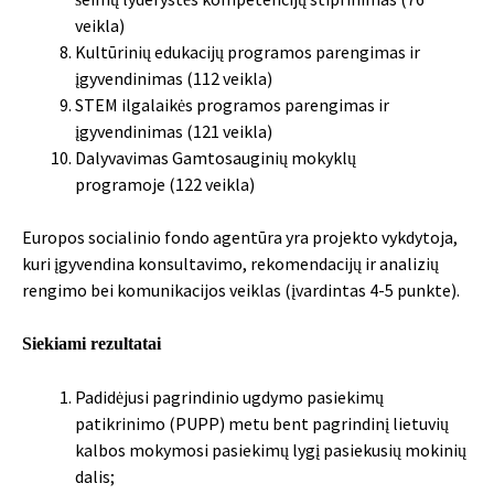
veikla)
Kultūrinių edukacijų programos parengimas ir
įgyvendinimas (112 veikla)
STEM ilgalaikės programos parengimas ir
įgyvendinimas (121 veikla)
Dalyvavimas Gamtosauginių mokyklų
programoje (122 veikla)
Europos socialinio fondo agentūra yra projekto vykdytoja,
kuri įgyvendina konsultavimo, rekomendacijų ir analizių
rengimo bei komunikacijos veiklas (įvardintas 4-5 punkte).
Siekiami rezultatai
Padidėjusi pagrindinio ugdymo pasiekimų
patikrinimo (PUPP) metu bent pagrindinį lietuvių
kalbos mokymosi pasiekimų lygį pasiekusių mokinių
dalis;