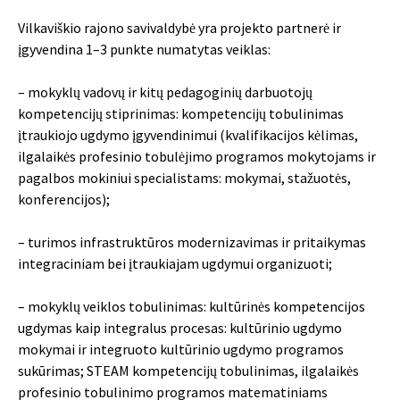
Vilkaviškio rajono savivaldybė yra projekto partnerė ir
įgyvendina 1–3 punkte numatytas veiklas:
– mokyklų vadovų ir kitų pedagoginių darbuotojų
kompetencijų stiprinimas: kompetencijų tobulinimas
įtraukiojo ugdymo įgyvendinimui (kvalifikacijos kėlimas,
ilgalaikės profesinio tobulėjimo programos mokytojams ir
pagalbos mokiniui specialistams: mokymai, stažuotės,
konferencijos);
– turimos infrastruktūros modernizavimas ir pritaikymas
integraciniam bei įtraukiajam ugdymui organizuoti;
– mokyklų veiklos tobulinimas: kultūrinės kompetencijos
ugdymas kaip integralus procesas: kultūrinio ugdymo
mokymai ir integruoto kultūrinio ugdymo programos
sukūrimas; STEAM kompetencijų tobulinimas, ilgalaikės
profesinio tobulinimo programos matematiniams