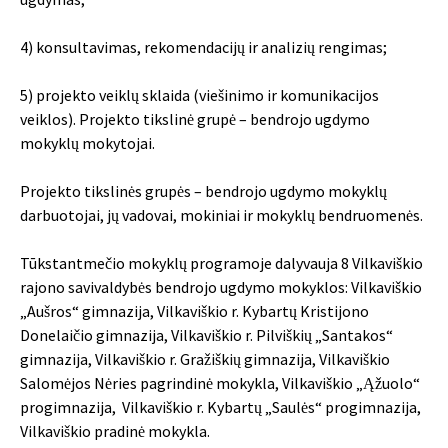
4) konsultavimas, rekomendacijų ir analizių rengimas;
5) projekto veiklų sklaida (viešinimo ir komunikacijos
veiklos). Projekto tikslinė grupė – bendrojo ugdymo
mokyklų mokytojai.
Projekto tikslinės grupės – bendrojo ugdymo mokyklų
darbuotojai, jų vadovai, mokiniai ir mokyklų bendruomenės.
Tūkstantmečio mokyklų programoje dalyvauja 8 Vilkaviškio
rajono savivaldybės bendrojo ugdymo mokyklos: Vilkaviškio
„Aušros“ gimnazija, Vilkaviškio r. Kybartų Kristijono
Donelaičio gimnazija, Vilkaviškio r. Pilviškių „Santakos“
gimnazija, Vilkaviškio r. Gražiškių gimnazija, Vilkaviškio
Salomėjos Nėries pagrindinė mokykla, Vilkaviškio „Ąžuolo“
progimnazija, Vilkaviškio r. Kybartų „Saulės“ progimnazija,
Vilkaviškio pradinė mokykla.