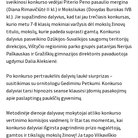
sveikinosi konkurso vedėjai Piterio Peno pasaulio mergina
(Diana Rimavičiūtė II kl.) ir Moksliukas (Dovydas Burokas IVB
kl.). Jie supažindino dalyvius, kad tai jau trečiasis konkursas,
kurio metu 7-8 klasių mokiniai varžysis dėl mokslų žinovų
titulo, mokslų, kurie padeda suprasti gamtą. Konkurso
dalyvius pasveikino Dzūkijos-Suvalkijos saugomų teritorijų
direkcijos, Vištyčio regioninio parko grupės patarėjas Nerijus
Paškauskas ir Gražiškių gimnazijos direktorės pavaduotoja
ugdymui Dalia Aleksienė.
Po konkurso pertraukėlės dalyvių laukė siurprizas –
susitikimas su ornitologu Gediminu Petkumi. Konkurso
dalyviai tarsi hipnozės seanse klausėsi įdomių pasakojimų
apie paslaptingą paukščių gyvenimą.
Metodinėje dienoje dalyvavę mokytojai atliko konkurso
vertinimo komisijos vaidmenį. Ir štai tas momentas, kai
konkurso dalyviai išgirsta pagrindinio prizo nugalėtoją,
gamtos ir tiksliųjų mokslų žinovę! Ja tapo Vilkaviškio