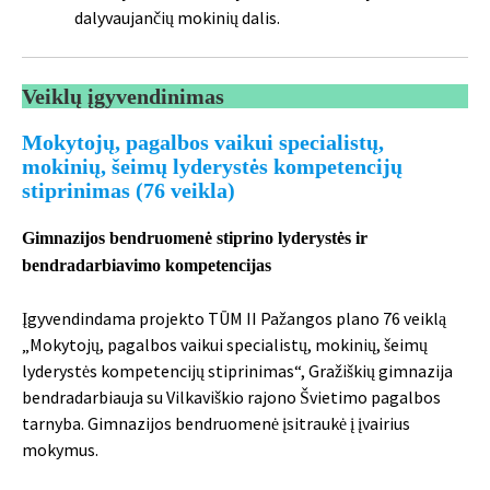
dalyvaujančių mokinių dalis.
Veiklų įgyvendinimas
Mokytojų, pagalbos vaikui specialistų,
mokinių, šeimų lyderystės kompetencijų
stiprinimas (76 veikla)
Gimnazijos bendruomenė stiprino lyderystės ir
bendradarbiavimo kompetencijas
Įgyvendindama projekto TŪM II Pažangos plano 76 veiklą
„Mokytojų, pagalbos vaikui specialistų, mokinių, šeimų
lyderystės kompetencijų stiprinimas“, Gražiškių gimnazija
bendradarbiauja su Vilkaviškio rajono Švietimo pagalbos
tarnyba. Gimnazijos bendruomenė įsitraukė į įvairius
mokymus.