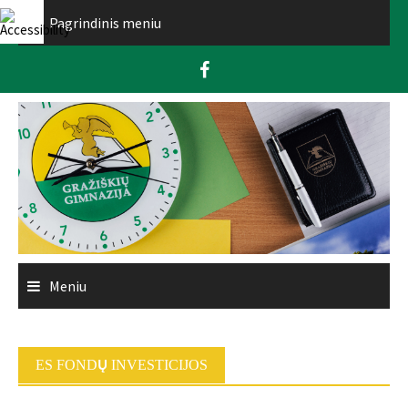
Skip
Pagrindinis meniu
to
content
Meniu
ES FONDŲ INVESTICIJOS