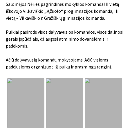
Salomėjos Nėries pagrindinės mokyklos komanda! II vietą
iškovojo Vilkaviškio „Ąžuolo“ progimnazijos komanda, III
vietą – Vilkaviškio r. Gražiškių gimnazijos komanda.
Puikiai pasirodė visos dalyvavusios komandos, visos dalinosi
gerais įspūdžiais, džiaugėsi atminimo dovanėlėmis ir
padėkomis.
Ačiū dalyvavusių komandų mokytojams. Ačiū visiems
padėjusiems organizuoti šį puikų ir prasmingą renginį.