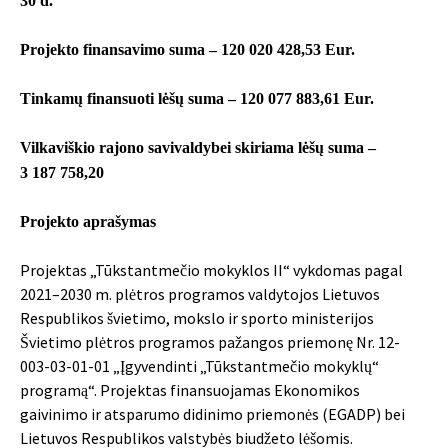
30 d.
Projekto finansavimo suma – 120 020 428,53 Eur.
Tinkamų finansuoti lėšų suma – 120 077 883,61 Eur.
Vilkaviškio rajono savivaldybei skiriama lėšų suma –
3 187 758,20
Projekto aprašymas
Projektas „Tūkstantmečio mokyklos II“ vykdomas pagal
2021–2030 m. plėtros programos valdytojos Lietuvos
Respublikos švietimo, mokslo ir sporto ministerijos
Švietimo plėtros programos pažangos priemonę Nr. 12-
003-03-01-01 „Įgyvendinti „Tūkstantmečio mokyklų“
programą“. Projektas finansuojamas Ekonomikos
gaivinimo ir atsparumo didinimo priemonės (EGADP) bei
Lietuvos Respublikos valstybės biudžeto lėšomis.