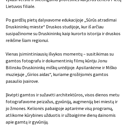
Lietuvos filiale.
Po gardžių pietų dalyvavome edukacijoje „Sūrūs atradimai
Druskininkų mieste“ Druskos studijoje, kur iš arčiau
susipažinome su Druskininkų kaip kurorto istorija ir druskos
reikšme šiam regionui.
Vienas įsimintiniausių išvykos momentų – susitikimas su
gamtos fotografu ir dokumentinių filmų kūrėju Jonu
Bilinsku Druskininkų miškų urėdijoje. Apsilankėme ir Miško
muziejuje „Girios aidas“, kuriame grožėjomės gamtos
pasaulio įvairove.
Įkvėpti gamtos ir sužavėti architektūros, visos dienos metu
fotografavome peizažus, gyvūniją, augmeniją bei miestą ir
jo žmones. Kelionės pabaigoje aptarėme visą programą,
atlikome kūrybines užduotis ir užbaigėme dieną dainomis
apie gamtą ir gyvūniją.