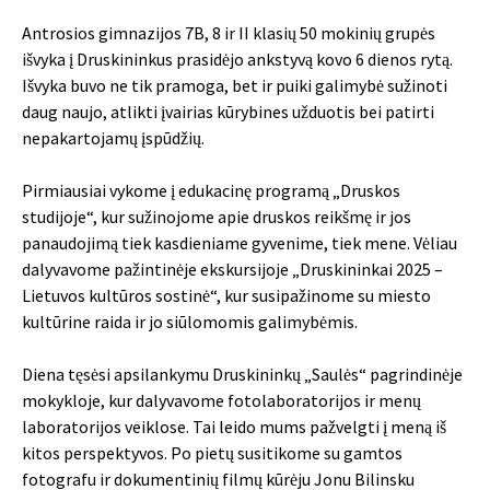
Antrosios gimnazijos 7B, 8 ir II klasių 50 mokinių grupės
išvyka į Druskininkus prasidėjo ankstyvą kovo 6 dienos rytą.
Išvyka buvo ne tik pramoga, bet ir puiki galimybė sužinoti
daug naujo, atlikti įvairias kūrybines užduotis bei patirti
nepakartojamų įspūdžių.
Pirmiausiai vykome į edukacinę programą „Druskos
studijoje“, kur sužinojome apie druskos reikšmę ir jos
panaudojimą tiek kasdieniame gyvenime, tiek mene. Vėliau
dalyvavome pažintinėje ekskursijoje „Druskininkai 2025 –
Lietuvos kultūros sostinė“, kur susipažinome su miesto
kultūrine raida ir jo siūlomomis galimybėmis.
Diena tęsėsi apsilankymu Druskininkų „Saulės“ pagrindinėje
mokykloje, kur dalyvavome fotolaboratorijos ir menų
laboratorijos veiklose. Tai leido mums pažvelgti į meną iš
kitos perspektyvos. Po pietų susitikome su gamtos
fotografu ir dokumentinių filmų kūrėju Jonu Bilinsku