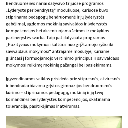
Bendruomenės nariai dalyvavo trijuose programos
„Lyderystė per bendrystę“ moduliuose, kuriuose buvo
stiprinama pedagogų bendruomenė ir jų lyderystės
gebėjimai, ugdomos mokinių savivaldos ir lyderystės
kompetencijos bei akcentuojama šeimos ir mokyklos
partnerystės svarba. Taip pat dalyvauta programos
„Pozityvaus mokymosi kultūra: nuo grįžtamojo ryšio iki
savivaldaus mokymosi“ antrajame modulyje, kuriame
gilintasi į formuojamojo vertinimo principus ir savivaldaus
mokymosi reikšmę mokinių pažangai bei pasiekimams.
Įgyvendinamos veiklos prisideda prie stipresnės, atviresnės
ir bendradarbiavimu grįstos gimnazijos bendruomenės
kūrimo – stiprinamos pedagogų, mokinių ir jų tėvų
komandinės bei lyderystės kompetencijos, skatinama
tolerancija, pasitikėjimas ir atvirumas.