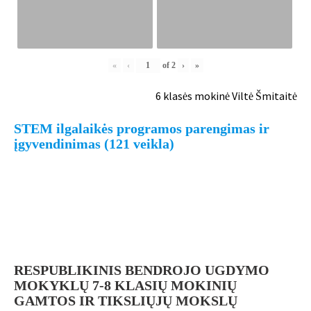
«
‹
of
2
›
»
6 klasės mokinė Viltė Šmitaitė
STEM ilgalaikės programos parengimas ir
įgyvendinimas (121 veikla)
RESPUBLIKINIS BENDROJO UGDYMO
MOKYKLŲ 7-8 KLASIŲ MOKINIŲ
GAMTOS IR TIKSLIŲJŲ MOKSLŲ