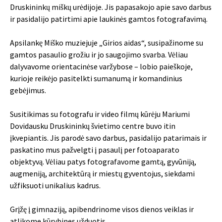
Druskininkų miškų urėdijoje. Jis papasakojo apie savo darbus
ir pasidalijo patirtimi apie laukinės gamtos fotografavimą.
Apsilankę Miško muziejuje „Girios aidas“, susipažinome su
gamtos pasaulio grožiu ir jo saugojimo svarba. Vėliau
dalyvavome orientacinėse varžybose – lobio paieškoje,
kurioje reikėjo pasitelkti sumanumą ir komandinius
gebėjimus.
Susitikimas su fotografu ir video filmų kūrėju Mariumi
Dovidausku Druskininkų švietimo centre buvo itin
įkvepiantis. Jis parodė savo darbus, pasidalijo patarimais ir
paskatino mus pažvelgti į pasaulį per fotoaparato
objektyvą. Vėliau patys fotografavome gamtą, gyvūniją,
augmeniją, architektūrą ir miestų gyventojus, siekdami
užfiksuoti unikalius kadrus.
Grįžę į gimnaziją, apibendrinome visos dienos veiklas ir
atlikome kūrybines užduotis.