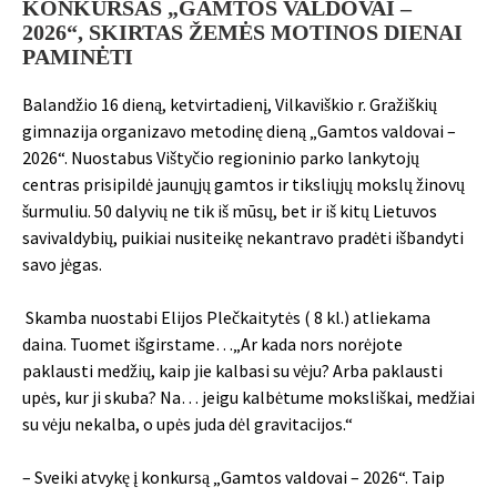
KONKURSAS „GAMTOS VALDOVAI –
2026“, SKIRTAS ŽEMĖS MOTINOS DIENAI
PAMINĖTI
Balandžio 16 dieną, ketvirtadienį, Vilkaviškio r. Gražiškių
gimnazija organizavo metodinę dieną „Gamtos valdovai –
2026“. Nuostabus Vištyčio regioninio parko lankytojų
centras prisipildė jaunųjų gamtos ir tiksliųjų mokslų žinovų
šurmuliu. 50 dalyvių ne tik iš mūsų, bet ir iš kitų Lietuvos
savivaldybių, puikiai nusiteikę nekantravo pradėti išbandyti
savo jėgas.
Skamba nuostabi Elijos Plečkaitytės ( 8 kl.) atliekama
daina. Tuomet išgirstame…„Ar kada nors norėjote
paklausti medžių, kaip jie kalbasi su vėju? Arba paklausti
upės, kur ji skuba? Na… jeigu kalbėtume moksliškai, medžiai
su vėju nekalba, o upės juda dėl gravitacijos.“
– Sveiki atvykę į konkursą „Gamtos valdovai – 2026“. Taip