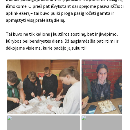
išmokome. O prieš pat išvykstant dar spėjome pasivaikščioti
aplink ežerą – tai buvo puiki proga pasigrožėti gamta ir
apmąstyti visą praleistą dieną.
Tai buvo ne tik kelionė į kultūros sostinę, bet ir įkvėpimo,
kūrybos bei bendrystės diena. Džiaugiamės šia patirtimi ir
dėkojame visiems, kurie padėjo ją sukurti!