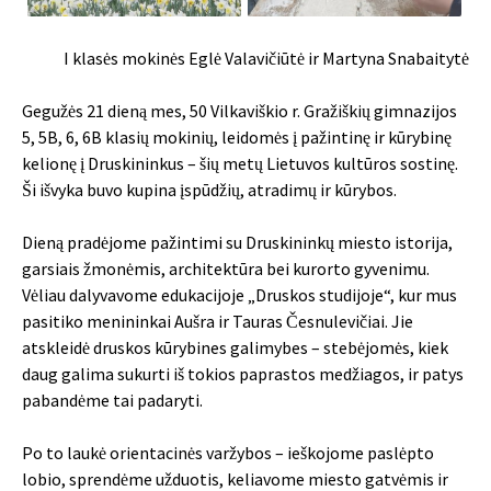
I klasės mokinės Eglė Valavičiūtė ir Martyna Snabaitytė
Gegužės 21 dieną mes, 50 Vilkaviškio r. Gražiškių gimnazijos
5, 5B, 6, 6B klasių mokinių, leidomės į pažintinę ir kūrybinę
kelionę į Druskininkus – šių metų Lietuvos kultūros sostinę.
Ši išvyka buvo kupina įspūdžių, atradimų ir kūrybos.
Dieną pradėjome pažintimi su Druskininkų miesto istorija,
garsiais žmonėmis, architektūra bei kurorto gyvenimu.
Vėliau dalyvavome edukacijoje „Druskos studijoje“, kur mus
pasitiko menininkai Aušra ir Tauras Česnulevičiai. Jie
atskleidė druskos kūrybines galimybes – stebėjomės, kiek
daug galima sukurti iš tokios paprastos medžiagos, ir patys
pabandėme tai padaryti.
Po to laukė orientacinės varžybos – ieškojome paslėpto
lobio, sprendėme užduotis, keliavome miesto gatvėmis ir