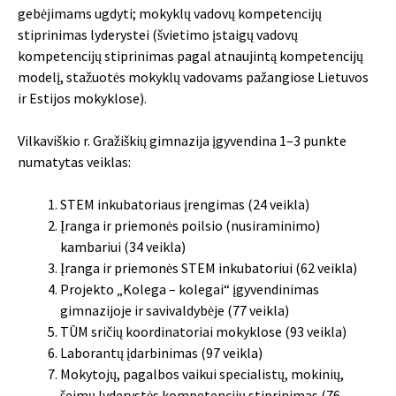
gebėjimams ugdyti; mokyklų vadovų kompetencijų
stiprinimas lyderystei (švietimo įstaigų vadovų
kompetencijų stiprinimas pagal atnaujintą kompetencijų
modelį, stažuotės mokyklų vadovams pažangiose Lietuvos
ir Estijos mokyklose).
Vilkaviškio r. Gražiškių gimnazija įgyvendina 1–3 punkte
numatytas veiklas:
STEM inkubatoriaus įrengimas (24 veikla)
Įranga ir priemonės poilsio (nusiraminimo)
kambariui (34 veikla)
Įranga ir priemonės STEM inkubatoriui (62 veikla)
Projekto „Kolega – kolegai“ įgyvendinimas
gimnazijoje ir savivaldybėje (77 veikla)
TŪM sričių koordinatoriai mokyklose (93 veikla)
Laborantų įdarbinimas (97 veikla)
Mokytojų, pagalbos vaikui specialistų, mokinių,
šeimų lyderystės kompetencijų stiprinimas (76