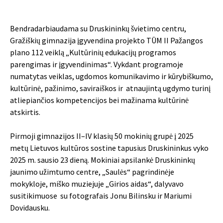
Bendradarbiaudama su Druskininkų švietimo centru,
Gražiškių gimnazija įgyvendina projekto TŪM II Pažangos
plano 112 veiklą „Kultūrinių edukacijų programos
parengimas ir įgyvendinimas“. Vykdant programoje
numatytas veiklas, ugdomos komunikavimo ir kūrybiškumo,
kultūrinė, pažinimo, saviraiškos ir atnaujintą ugdymo turinį
atliepiančios kompetencijos bei mažinama kultūrinė
atskirtis.
Pirmoji gimnazijos II–IV klasių 50 mokinių grupė į 2025
metų Lietuvos kultūros sostine tapusius Druskininkus vyko
2025 m. sausio 23 dieną. Mokiniai apsilankė
Druskininkų
jaunimo užimtumo centre
, „Saulės“ pagrindinėje
mokykloje, miško muziejuje „Girios aidas“, dalyvavo
susitikimuose su fotografais Jonu Bilinsku ir Mariumi
Dovidausku.