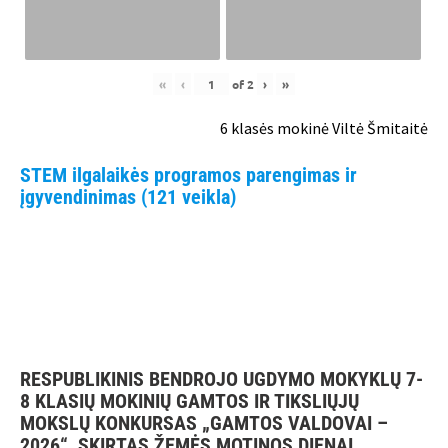
«
‹
of
2
›
»
6 klasės mokinė Viltė Šmitaitė
STEM ilgalaikės programos parengimas ir
įgyvendinimas (121 veikla)
RESPUBLIKINIS BENDROJO UGDYMO MOKYKLŲ 7-
8 KLASIŲ MOKINIŲ GAMTOS IR TIKSLIŲJŲ
MOKSLŲ KONKURSAS „GAMTOS VALDOVAI –
2026“, SKIRTAS ŽEMĖS MOTINOS DIENAI