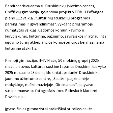
Bendradarbiaudama su Druskininkų švietimo centru,
Gražiškių gimnazija įgyvendina projekto TŪM II Pažangos
plano 112 veiklą „Kultūrinių edukacijų programos
parengimas ir įgyvendinimas“. Vykdant programoje
numatytas veiklas, ugdomos komunikavimo ir
kūrybiškumo, kultūrinė, pažinimo, saviraiškos ir atnaujintą
ugdymo turinį atliepiančios kompetencijos bei mažinama
kultūrinė atskirtis.
Pirmoji gimnazijos II–IV klasių 50 mokinių grupė į 2025
metų Lietuvos kultūros sostine tapusius Druskininkus vyko
2025 m. sausio 23 dieną. Mokiniai apsilankė
Druskininkų
jaunimo užimtumo centre
, „Saulės“ pagrindinėje
mokykloje, miško muziejuje „Girios aidas“, dalyvavo
susitikimuose su fotografais Jonu Bilinsku ir Mariumi
Dovidausku.
Įgytas žinias gimnazistai praktiškai pritaikys dailės