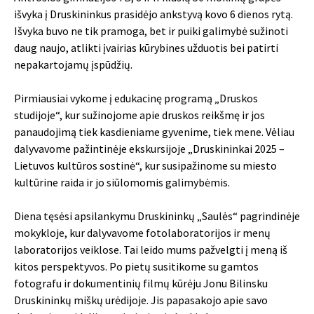
išvyka į Druskininkus prasidėjo ankstyvą kovo 6 dienos rytą.
Išvyka buvo ne tik pramoga, bet ir puiki galimybė sužinoti
daug naujo, atlikti įvairias kūrybines užduotis bei patirti
nepakartojamų įspūdžių.
Pirmiausiai vykome į edukacinę programą „Druskos
studijoje“, kur sužinojome apie druskos reikšmę ir jos
panaudojimą tiek kasdieniame gyvenime, tiek mene. Vėliau
dalyvavome pažintinėje ekskursijoje „Druskininkai 2025 –
Lietuvos kultūros sostinė“, kur susipažinome su miesto
kultūrine raida ir jo siūlomomis galimybėmis.
Diena tęsėsi apsilankymu Druskininkų „Saulės“ pagrindinėje
mokykloje, kur dalyvavome fotolaboratorijos ir menų
laboratorijos veiklose. Tai leido mums pažvelgti į meną iš
kitos perspektyvos. Po pietų susitikome su gamtos
fotografu ir dokumentinių filmų kūrėju Jonu Bilinsku
Druskininkų miškų urėdijoje. Jis papasakojo apie savo