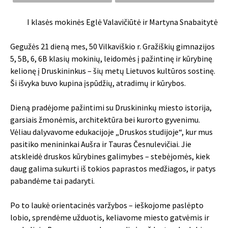
I klasės mokinės Eglė Valavičiūtė ir Martyna Snabaitytė
Gegužės 21 dieną mes, 50 Vilkaviškio r. Gražiškių gimnazijos
5, 5B, 6, 6B klasių mokinių, leidomės į pažintinę ir kūrybinę
kelionę į Druskininkus – šių metų Lietuvos kultūros sostinę.
Ši išvyka buvo kupina įspūdžių, atradimų ir kūrybos.
Dieną pradėjome pažintimi su Druskininkų miesto istorija,
garsiais žmonėmis, architektūra bei kurorto gyvenimu.
Vėliau dalyvavome edukacijoje „Druskos studijoje“, kur mus
pasitiko menininkai Aušra ir Tauras Česnulevičiai. Jie
atskleidė druskos kūrybines galimybes – stebėjomės, kiek
daug galima sukurti iš tokios paprastos medžiagos, ir patys
pabandėme tai padaryti.
Po to laukė orientacinės varžybos – ieškojome paslėpto
lobio, sprendėme užduotis, keliavome miesto gatvėmis ir