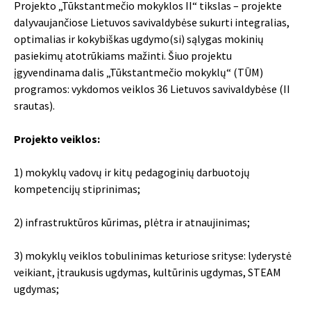
Projekto „Tūkstantmečio mokyklos II“ tikslas – projekte
dalyvaujančiose Lietuvos savivaldybėse sukurti integralias,
optimalias ir kokybiškas ugdymo(si) sąlygas mokinių
pasiekimų atotrūkiams mažinti. Šiuo projektu
įgyvendinama dalis „Tūkstantmečio mokyklų“ (TŪM)
programos: vykdomos veiklos 36 Lietuvos savivaldybėse (II
srautas).
Projekto veiklos:
1) mokyklų vadovų ir kitų pedagoginių darbuotojų
kompetencijų stiprinimas;
2) infrastruktūros kūrimas, plėtra ir atnaujinimas;
3) mokyklų veiklos tobulinimas keturiose srityse: lyderystė
veikiant, įtraukusis ugdymas, kultūrinis ugdymas, STEAM
ugdymas;