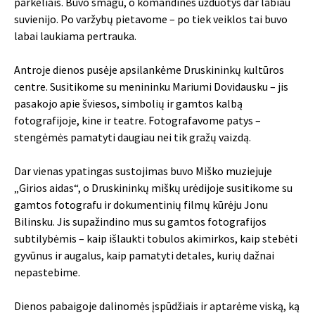
parkeliais. Buvo smagu, o komandinės užduotys dar labiau
suvienijo. Po varžybų pietavome – po tiek veiklos tai buvo
labai laukiama pertrauka.
Antroje dienos pusėje apsilankėme Druskininkų kultūros
centre. Susitikome su menininku Mariumi Dovidausku – jis
pasakojo apie šviesos, simbolių ir gamtos kalbą
fotografijoje, kine ir teatre. Fotografavome patys –
stengėmės pamatyti daugiau nei tik gražų vaizdą.
Dar vienas ypatingas sustojimas buvo Miško muziejuje
„Girios aidas“, o Druskininkų miškų urėdijoje susitikome su
gamtos fotografu ir dokumentinių filmų kūrėju Jonu
Bilinsku. Jis supažindino mus su gamtos fotografijos
subtilybėmis – kaip išlaukti tobulos akimirkos, kaip stebėti
gyvūnus ir augalus, kaip pamatyti detales, kurių dažnai
nepastebime.
Dienos pabaigoje dalinomės įspūdžiais ir aptarėme viską, ką