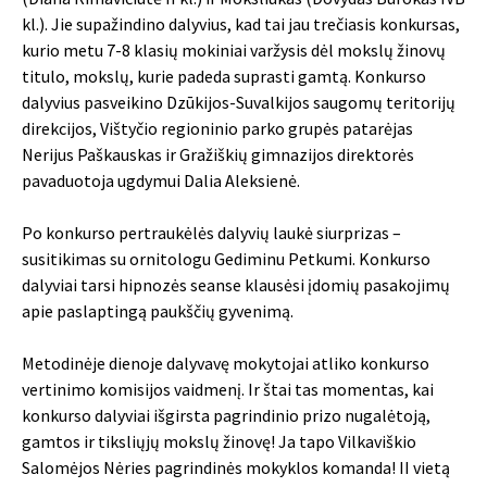
kl.). Jie supažindino dalyvius, kad tai jau trečiasis konkursas,
kurio metu 7-8 klasių mokiniai varžysis dėl mokslų žinovų
titulo, mokslų, kurie padeda suprasti gamtą. Konkurso
dalyvius pasveikino Dzūkijos-Suvalkijos saugomų teritorijų
direkcijos, Vištyčio regioninio parko grupės patarėjas
Nerijus Paškauskas ir Gražiškių gimnazijos direktorės
pavaduotoja ugdymui Dalia Aleksienė.
Po konkurso pertraukėlės dalyvių laukė siurprizas –
susitikimas su ornitologu Gediminu Petkumi. Konkurso
dalyviai tarsi hipnozės seanse klausėsi įdomių pasakojimų
apie paslaptingą paukščių gyvenimą.
Metodinėje dienoje dalyvavę mokytojai atliko konkurso
vertinimo komisijos vaidmenį. Ir štai tas momentas, kai
konkurso dalyviai išgirsta pagrindinio prizo nugalėtoją,
gamtos ir tiksliųjų mokslų žinovę! Ja tapo Vilkaviškio
Salomėjos Nėries pagrindinės mokyklos komanda! II vietą