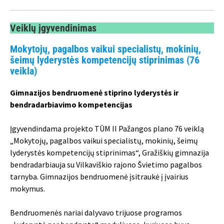
Veiklų įgyvendinimas
Mokytojų, pagalbos vaikui specialistų, mokinių,
šeimų lyderystės kompetencijų stiprinimas (76
veikla)
Gimnazijos bendruomenė stiprino lyderystės ir
bendradarbiavimo kompetencijas
Įgyvendindama projekto TŪM II Pažangos plano 76 veiklą
„Mokytojų, pagalbos vaikui specialistų, mokinių, šeimų
lyderystės kompetencijų stiprinimas“, Gražiškių gimnazija
bendradarbiauja su Vilkaviškio rajono Švietimo pagalbos
tarnyba. Gimnazijos bendruomenė įsitraukė į įvairius
mokymus.
Bendruomenės nariai dalyvavo trijuose programos