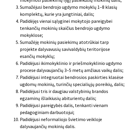
Sumažėjusi bendrojo ugdymo mokyklų 1–8 klasių
komplektų, kurie yra jungtiniai, dalis;
Padidėjęs vienai sąlyginei mokytojo pareigybei
tenkančių mokinių skaičius bendrojo ugdymo
mokyklose;
Sumažėję mokinių pasiekimų atotrūkiai tarp
projekte dalyvavusių savivaldybių teritorijose
esančių mokyklų;
Padidėjusi ikimokyklinio ir priešmokyklinio ugdymo
procese dalyvaujančių 3–5 metų amžiaus vaikų dalis;
Padidėjusi integruotai bendrosios paskirties klasėse
ugdomų mokinių, turinčių specialiųjų poreikių, dalis;
Padidėjusi tris ir daugiau valstybinių brandos
egzaminų išlaikiusių abiturientų dalis;
Padidėjusi pareigybės dalis, tenkanti vienam
pedagoginiam darbuotojui;
Padidėjusi neformaliojo švietimo veikloje
dalyvaujančių mokinių dalis.