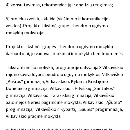
4) konsultavimas, rekomendacijų ir analizių rengimas;
5) projekto veiklų sklaida (viešinimo ir komunikacijos
veiklos). Projekto tikslinė grupė – bendrojo ugdymo
mokyklų mokytojai.
Projekto tikslinės grupės – bendrojo ugdymo mokyklų
darbuotojai, jų vadovai, mokiniai ir mokyklų bendruomenės.
Tūkstantmečio mokyklų programoje dalyvauja 8 Vilkaviškio
rajono savivaldybės bendrojo ugdymo mokyklos: Vilkaviškio
„Aušros“ gimnazija, Vilkaviškio r. Kybartų Kristijono
Donelaičio gimnazija, Vilkaviškio r. Pilviškių „Santakos“
gimnazija, Vilkaviškio r. Gražiškių gimnazija, Vilkaviškio
Salomėjos Nėries pagrindinė mokykla, Vilkaviškio „Ąžuolo“
progimnazija, Vilkaviškio r. Kybartų „Saulės“ progimnazija,
Vilkaviškio pradinė mokykla.
Vilkaviškio rajono savivaldybė yra projekto partnerė ir