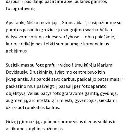
darbus ir pasidalijo patirtimi apie laukinės gamtos
fotografavimą.
Apsilankę Miško muziejuje „Girios aidas“, susipažinome su
gamtos pasaulio grožiu ir jo saugojimo svarba. Vėliau
dalyvavome orientacinėse varžybose – lobio paieškoje,
kurioje reikėjo pasitelkti sumanumą ir komandinius
gebėjimus.
Susitikimas su fotografu ir video filmų kūrėju Mariumi
Dovidausku Druskininkų švietimo centre buvo itin
įkvepiantis. Jis parodė savo darbus, pasidalijo patarimais ir
paskatino mus pažvelgti į pasaulį per fotoaparato
objektyvą. Vėliau patys fotografavome gamtą, gyvūniją,
augmeniją, architektūrą ir miestų gyventojus, siekdami
užfiksuoti unikalius kadrus.
Grįžę į gimnaziją, apibendrinome visos dienos veiklas ir
atlikome kūrybines užduotis.