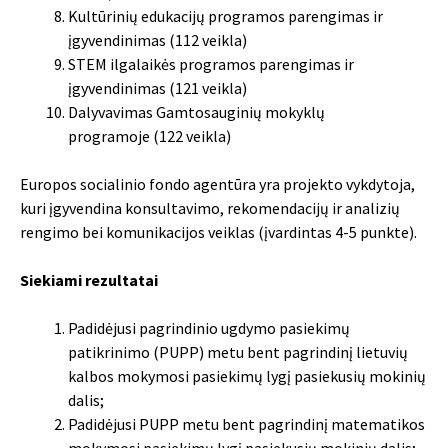
Kultūrinių edukacijų programos parengimas ir
įgyvendinimas (112 veikla)
STEM ilgalaikės programos parengimas ir
įgyvendinimas (121 veikla)
Dalyvavimas Gamtosauginių mokyklų
programoje (122 veikla)
Europos socialinio fondo agentūra yra projekto vykdytoja,
kuri įgyvendina konsultavimo, rekomendacijų ir analizių
rengimo bei komunikacijos veiklas (įvardintas 4-5 punkte).
Siekiami rezultatai
Padidėjusi pagrindinio ugdymo pasiekimų
patikrinimo (PUPP) metu bent pagrindinį lietuvių
kalbos mokymosi pasiekimų lygį pasiekusių mokinių
dalis;
Padidėjusi PUPP metu bent pagrindinį matematikos
mokymosi pasiekimų lygį pasiekusių mokinių dalis;