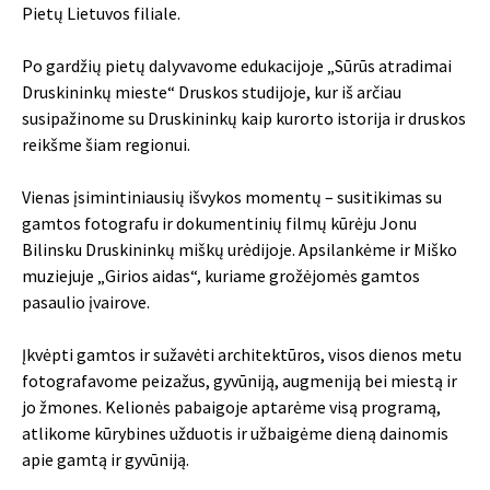
Pietų Lietuvos filiale.
Po gardžių pietų dalyvavome edukacijoje „Sūrūs atradimai
Druskininkų mieste“ Druskos studijoje, kur iš arčiau
susipažinome su Druskininkų kaip kurorto istorija ir druskos
reikšme šiam regionui.
Vienas įsimintiniausių išvykos momentų – susitikimas su
gamtos fotografu ir dokumentinių filmų kūrėju Jonu
Bilinsku Druskininkų miškų urėdijoje. Apsilankėme ir Miško
muziejuje „Girios aidas“, kuriame grožėjomės gamtos
pasaulio įvairove.
Įkvėpti gamtos ir sužavėti architektūros, visos dienos metu
fotografavome peizažus, gyvūniją, augmeniją bei miestą ir
jo žmones. Kelionės pabaigoje aptarėme visą programą,
atlikome kūrybines užduotis ir užbaigėme dieną dainomis
apie gamtą ir gyvūniją.