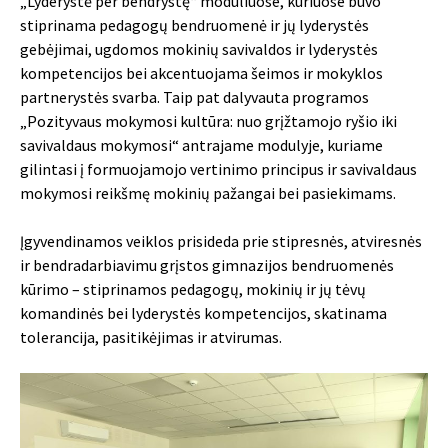
„Lyderystė per bendrystę“ moduliuose, kuriuose buvo
stiprinama pedagogų bendruomenė ir jų lyderystės
gebėjimai, ugdomos mokinių savivaldos ir lyderystės
kompetencijos bei akcentuojama šeimos ir mokyklos
partnerystės svarba. Taip pat dalyvauta programos
„Pozityvaus mokymosi kultūra: nuo grįžtamojo ryšio iki
savivaldaus mokymosi“ antrajame modulyje, kuriame
gilintasi į formuojamojo vertinimo principus ir savivaldaus
mokymosi reikšmę mokinių pažangai bei pasiekimams.
Įgyvendinamos veiklos prisideda prie stipresnės, atviresnės
ir bendradarbiavimu grįstos gimnazijos bendruomenės
kūrimo – stiprinamos pedagogų, mokinių ir jų tėvų
komandinės bei lyderystės kompetencijos, skatinama
tolerancija, pasitikėjimas ir atvirumas.