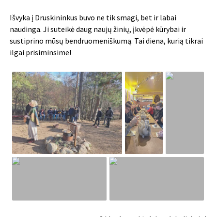
Išvyka į Druskininkus buvo ne tik smagi, bet ir labai
naudinga. Ji suteikė daug naujų žinių, įkvėpė kūrybai ir
sustiprino mūsų bendruomeniškumą. Tai diena, kurią tikrai
ilgai prisiminsime!