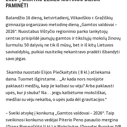
PAMINĖTI
Balandžio 16 dieną, ketvirtadienį, Vilkaviškio r. Gražiškių
gimnazija organizavo metodinę dieną „Gamtos valdovai –
2026“. Nuostabus Vištyčio regioninio parko lankytojų
centras prisipildė jaunųjų gamtos ir tiksliųjų mokslų žinovų
šurmuliu. 50 dalyvių ne tik iš mūsų, bet ir iš kitų Lietuvos
savivaldybių, puikiai nusiteikę nekantravo pradėti išbandyti
savo jėgas.
Skamba nuostabi Elijos Plečkaitytės ( 8 kl.) atliekama
daina. Tuomet išgirstame…„Ar kada nors norėjote
paklausti medžių, kaip jie kalbasi su vėju? Arba paklausti
upės, kur ji skuba? Na… jeigu kalbėtume moksliškai,
medžiai su vėju nekalba, o upės juda dėl gravitacijos.“
– Sveiki atvykę į konkursą „Gamtos valdovai – 2026“. Taip
sveikinosi konkurso vedėjai Piterio Peno pasaulio mergina
(Diana Rimavičiūtė II kl.) ir Moksliukas (Dovydas Burokas IVB