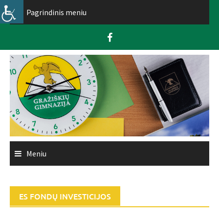
Skip
Pagrindinis meniu
to
content
Meniu
ES FONDŲ INVESTICIJOS