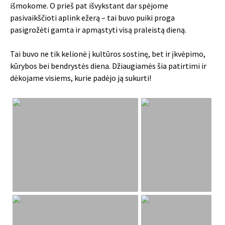
išmokome. O prieš pat išvykstant dar spėjome
pasivaikščioti aplink ežerą – tai buvo puiki proga
pasigrožėti gamta ir apmąstyti visą praleistą dieną.
Tai buvo ne tik kelionė į kultūros sostinę, bet ir įkvėpimo,
kūrybos bei bendrystės diena. Džiaugiamės šia patirtimi ir
dėkojame visiems, kurie padėjo ją sukurti!