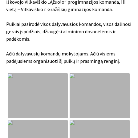
iškovojo Vilkaviškio „Ąžuolo“ progimnazijos komanda, III
vietą – Vilkaviškio r. Gražiškių gimnazijos komanda.
Puikiai pasirodė visos dalyvavusios komandos, visos dalinosi
gerais įspūdžiais, džiaugėsi atminimo dovanėlėmis ir
padėkomis.
Ačiū dalyvavusių komandų mokytojams. Ačiū visiems
padėjusiems organizuoti šį puikų ir prasmingą renginį.