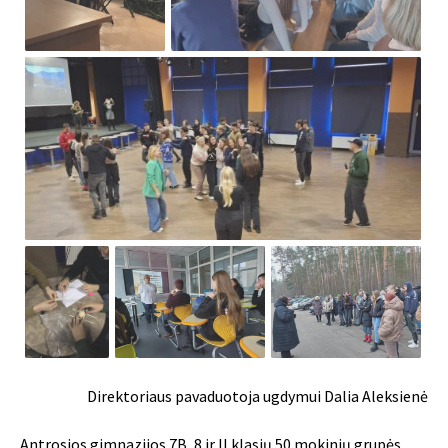
Direktoriaus pavaduotoja ugdymui Dalia Aleksienė
Antrosios gimnazijos 7B, 8 ir II klasių 50 mokinių grupės