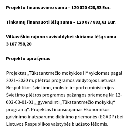
Projekto finansavimo suma – 120 020 428,53 Eur.
Tinkamų finansuoti lėšų suma – 120 077 883,61 Eur.
Vilkaviškio rajono savivaldybei skiriama lėšų suma –
3 187 758,20
Projekto aprašymas
Projektas „Tūkstantmečio mokyklos II“ vykdomas pagal
2021–2030 m. plėtros programos valdytojos Lietuvos
Respublikos švietimo, mokslo ir sporto ministerijos
Švietimo plėtros programos pažangos priemonę Nr. 12-
003-03-01-01 „Įgyvendinti „Tūkstantmečio mokyklų“
programą“. Projektas finansuojamas Ekonomikos
gaivinimo ir atsparumo didinimo priemonės (EGADP) bei
Lietuvos Respublikos valstybės biudžeto lėšomis.