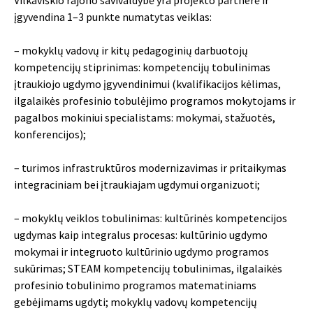
įgyvendina 1–3 punkte numatytas veiklas:
– mokyklų vadovų ir kitų pedagoginių darbuotojų
kompetencijų stiprinimas: kompetencijų tobulinimas
įtraukiojo ugdymo įgyvendinimui (kvalifikacijos kėlimas,
ilgalaikės profesinio tobulėjimo programos mokytojams ir
pagalbos mokiniui specialistams: mokymai, stažuotės,
konferencijos);
– turimos infrastruktūros modernizavimas ir pritaikymas
integraciniam bei įtraukiajam ugdymui organizuoti;
– mokyklų veiklos tobulinimas: kultūrinės kompetencijos
ugdymas kaip integralus procesas: kultūrinio ugdymo
mokymai ir integruoto kultūrinio ugdymo programos
sukūrimas; STEAM kompetencijų tobulinimas, ilgalaikės
profesinio tobulinimo programos matematiniams
gebėjimams ugdyti; mokyklų vadovų kompetencijų