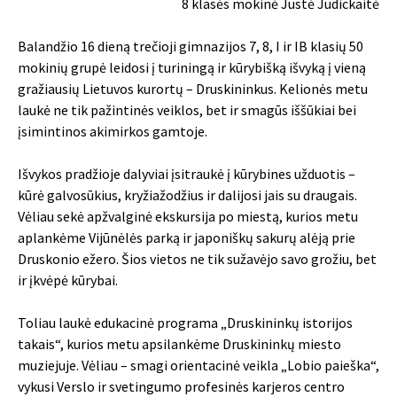
8 klasės mokinė Justė Judickaitė
Balandžio 16 dieną trečioji gimnazijos 7, 8, I ir IB klasių 50
mokinių grupė leidosi į turiningą ir kūrybišką išvyką į vieną
gražiausių Lietuvos kurortų – Druskininkus. Kelionės metu
laukė ne tik pažintinės veiklos, bet ir smagūs iššūkiai bei
įsimintinos akimirkos gamtoje.
Išvykos pradžioje dalyviai įsitraukė į kūrybines užduotis –
kūrė galvosūkius, kryžiažodžius ir dalijosi jais su draugais.
Vėliau sekė apžvalginė ekskursija po miestą, kurios metu
aplankėme Vijūnėlės parką ir japoniškų sakurų alėją prie
Druskonio ežero. Šios vietos ne tik sužavėjo savo grožiu, bet
ir įkvėpė kūrybai.
Toliau laukė edukacinė programa „Druskininkų istorijos
takais“, kurios metu apsilankėme Druskininkų miesto
muziejuje. Vėliau – smagi orientacinė veikla „Lobio paieška“,
vykusi Verslo ir svetingumo profesinės karjeros centro