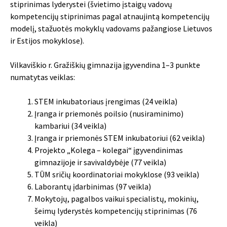
stiprinimas lyderystei (švietimo įstaigų vadovų
kompetencijų stiprinimas pagal atnaujintą kompetencijų
modelį, stažuotės mokyklų vadovams pažangiose Lietuvos
ir Estijos mokyklose).
Vilkaviškio r. Gražiškių gimnazija įgyvendina 1–3 punkte
numatytas veiklas:
STEM inkubatoriaus įrengimas (24 veikla)
Įranga ir priemonės poilsio (nusiraminimo)
kambariui (34 veikla)
Įranga ir priemonės STEM inkubatoriui (62 veikla)
Projekto „Kolega – kolegai“ įgyvendinimas
gimnazijoje ir savivaldybėje (77 veikla)
TŪM sričių koordinatoriai mokyklose (93 veikla)
Laborantų įdarbinimas (97 veikla)
Mokytojų, pagalbos vaikui specialistų, mokinių,
šeimų lyderystės kompetencijų stiprinimas (76
veikla)