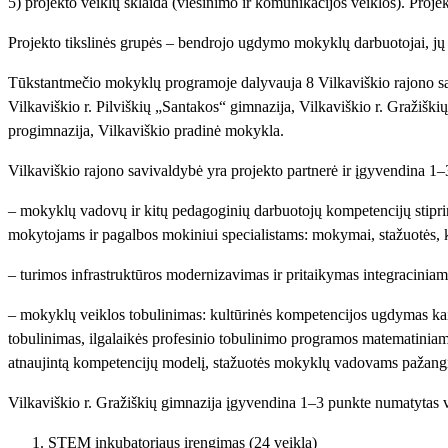
5) projekto veiklų sklaida (viešinimo ir komunikacijos veiklos). Pro
Projekto tikslinės grupės – bendrojo ugdymo mokyklų darbuotojai, j
Tūkstantmečio mokyklų programoje dalyvauja 8 Vilkaviškio rajono sa
Vilkaviškio r. Pilviškių „Santakos“ gimnazija, Vilkaviškio r. Gražiš
progimnazija, Vilkaviškio pradinė mokykla.
Vilkaviškio rajono savivaldybė yra projekto partnerė ir įgyvendina 1–
– mokyklų vadovų ir kitų pedagoginių darbuotojų kompetencijų stiprin
mokytojams ir pagalbos mokiniui specialistams: mokymai, stažuotės, k
– turimos infrastruktūros modernizavimas ir pritaikymas integracinia
– mokyklų veiklos tobulinimas: kultūrinės kompetencijos ugdymas k
tobulinimas, ilgalaikės profesinio tobulinimo programos matematinia
atnaujintą kompetencijų modelį, stažuotės mokyklų vadovams pažangi
Vilkaviškio r. Gražiškių gimnazija įgyvendina 1–3 punkte numatytas v
STEM inkubatoriaus įrengimas (24 veikla)