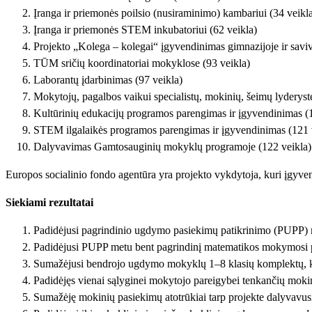
Įranga ir priemonės poilsio (nusiraminimo) kambariui (34 veikl
Įranga ir priemonės STEM inkubatoriui (62 veikla)
Projekto „Kolega – kolegai“ įgyvendinimas gimnazijoje ir saviv
TŪM sričių koordinatoriai mokyklose (93 veikla)
Laborantų įdarbinimas (97 veikla)
Mokytojų, pagalbos vaikui specialistų, mokinių, šeimų lyderyst
Kultūrinių edukacijų programos parengimas ir įgyvendinimas (1
STEM ilgalaikės programos parengimas ir įgyvendinimas (121 
Dalyvavimas Gamtosauginių mokyklų programoje (122 veikla)
Europos socialinio fondo agentūra yra projekto vykdytoja, kuri įgyve
Siekiami rezultatai
Padidėjusi pagrindinio ugdymo pasiekimų patikrinimo (PUPP) m
Padidėjusi PUPP metu bent pagrindinį matematikos mokymosi pa
Sumažėjusi bendrojo ugdymo mokyklų 1–8 klasių komplektų, kuri
Padidėjęs vienai sąlyginei mokytojo pareigybei tenkančių mok
Sumažėję mokinių pasiekimų atotrūkiai tarp projekte dalyvavusi