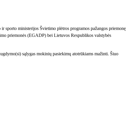
r sporto ministerijos Švietimo plėtros programos pažangos priemonę
nimo priemonės (EGADP) bei Lietuvos Respublikos valstybės
as ugdymo(si) sąlygas mokinių pasiekimų atotrūkiams mažinti. Šiuo