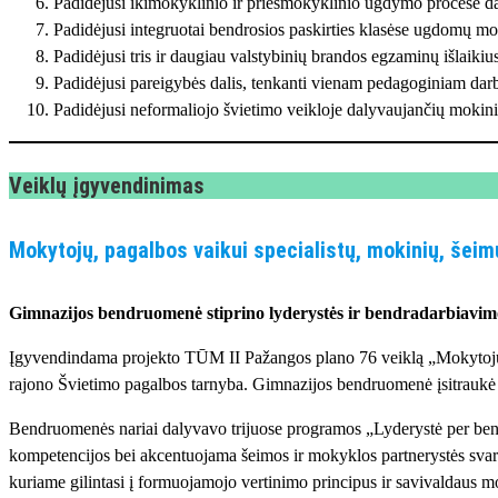
Padidėjusi ikimokyklinio ir priešmokyklinio ugdymo procese d
Padidėjusi integruotai bendrosios paskirties klasėse ugdomų moki
Padidėjusi tris ir daugiau valstybinių brandos egzaminų išlaikius
Padidėjusi pareigybės dalis, tenkanti vienam pedagoginiam darb
Padidėjusi neformaliojo švietimo veikloje dalyvaujančių mokini
Veiklų įgyvendinimas
Mokytojų, pagalbos vaikui specialistų, mokinių, šeim
Gimnazijos bendruomenė stiprino lyderystės ir bendradarbiavim
Įgyvendindama projekto TŪM II Pažangos plano 76 veiklą „Mokytojų, p
rajono Švietimo pagalbos tarnyba. Gimnazijos bendruomenė įsitraukė
Bendruomenės nariai dalyvavo trijuose programos „Lyderystė per ben
kompetencijos bei akcentuojama šeimos ir mokyklos partnerystės sva
kuriame gilintasi į formuojamojo vertinimo principus ir savivaldaus