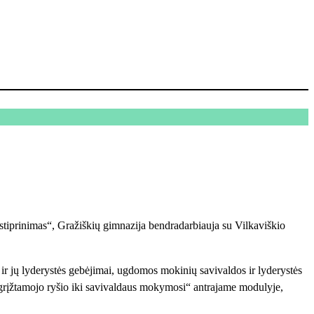
tiprinimas“, Gražiškių gimnazija bendradarbiauja su Vilkaviškio
 jų lyderystės gebėjimai, ugdomos mokinių savivaldos ir lyderystės
grįžtamojo ryšio iki savivaldaus mokymosi“ antrajame modulyje,