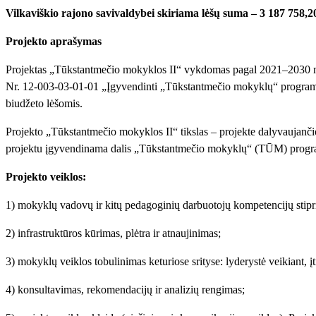
Vilkaviškio rajono savivaldybei skiriama lėšų suma – 3 187 758,2
Projekto aprašymas
Projektas „Tūkstantmečio mokyklos II“ vykdomas pagal 2021–2030 m. 
Nr. 12-003-03-01-01 „Įgyvendinti „Tūkstantmečio mokyklų“ program
biudžeto lėšomis.
Projekto „Tūkstantmečio mokyklos II“ tikslas – projekte dalyvaujanči
projektu įgyvendinama dalis „Tūkstantmečio mokyklų“ (TŪM) program
Projekto veiklos:
1) mokyklų vadovų ir kitų pedagoginių darbuotojų kompetencijų stipr
2) infrastruktūros kūrimas, plėtra ir atnaujinimas;
3) mokyklų veiklos tobulinimas keturiose srityse: lyderystė veikian
4) konsultavimas, rekomendacijų ir analizių rengimas;