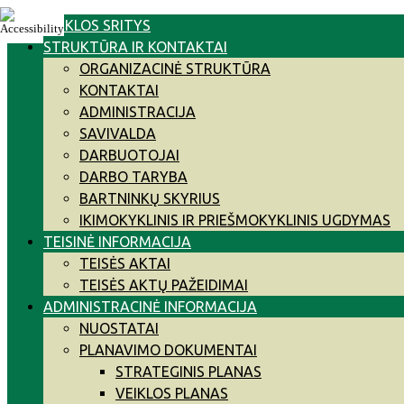
Skip
VEIKLOS SRITYS
to
STRUKTŪRA IR KONTAKTAI
content
ORGANIZACINĖ STRUKTŪRA
KONTAKTAI
ADMINISTRACIJA
SAVIVALDA
DARBUOTOJAI
DARBO TARYBA
BARTNINKŲ SKYRIUS
IKIMOKYKLINIS IR PRIEŠMOKYKLINIS UGDYMAS
TEISINĖ INFORMACIJA
TEISĖS AKTAI
TEISĖS AKTŲ PAŽEIDIMAI
ADMINISTRACINĖ INFORMACIJA
NUOSTATAI
PLANAVIMO DOKUMENTAI
STRATEGINIS PLANAS
VEIKLOS PLANAS