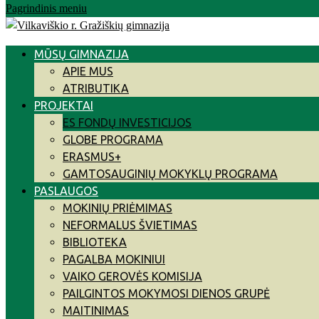
Pagrindinis meniu
MŪSŲ GIMNAZIJA
APIE MUS
ATRIBUTIKA
PROJEKTAI
ES FONDŲ INVESTICIJOS
GLOBE PROGRAMA
ERASMUS+
GAMTOSAUGINIŲ MOKYKLŲ PROGRAMA
PASLAUGOS
MOKINIŲ PRIĖMIMAS
NEFORMALUS ŠVIETIMAS
BIBLIOTEKA
PAGALBA MOKINIUI
VAIKO GEROVĖS KOMISIJA
PAILGINTOS MOKYMOSI DIENOS GRUPĖ
MAITINIMAS