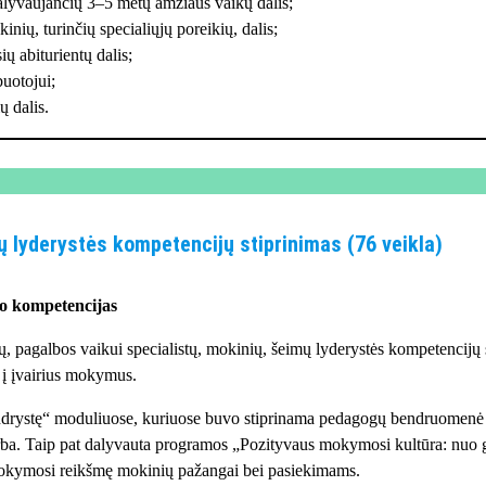
alyvaujančių 3–5 metų amžiaus vaikų dalis;
nių, turinčių specialiųjų poreikių, dalis;
ių abiturientų dalis;
uotojui;
ų dalis.
ų lyderystės kompetencijų stiprinimas (76 veikla)
o kompetencijas
agalbos vaikui specialistų, mokinių, šeimų lyderystės kompetencijų s
 į įvairius mokymus.
drystę“ moduliuose, kuriuose buvo stiprinama pedagogų bendruomenė ir
rba. Taip pat dalyvauta programos „Pozityvaus mokymosi kultūra: nuo 
 mokymosi reikšmę mokinių pažangai bei pasiekimams.