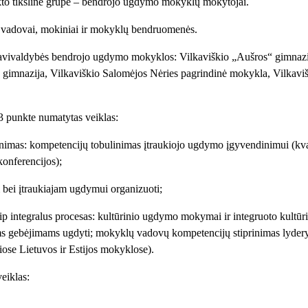
jekto tikslinė grupė – bendrojo ugdymo mokyklų mokytojai.
ų vadovai, mokiniai ir mokyklų bendruomenės.
vivaldybės bendrojo ugdymo mokyklos: Vilkaviškio „Aušros“ gimnazija,
kių gimnazija, Vilkaviškio Salomėjos Nėries pagrindinė mokykla, Vilkav
3 punkte numatytas veiklas:
imas: kompetencijų tobulinimas įtraukiojo ugdymo įgyvendinimui (kvali
onferencijos);
m bei įtraukiajam ugdymui organizuoti;
aip integralus procesas: kultūrinio ugdymo mokymai ir integruoto ku
ms gebėjimams ugdyti; mokyklų vadovų kompetencijų stiprinimas lyderys
ose Lietuvos ir Estijos mokyklose).
eiklas: