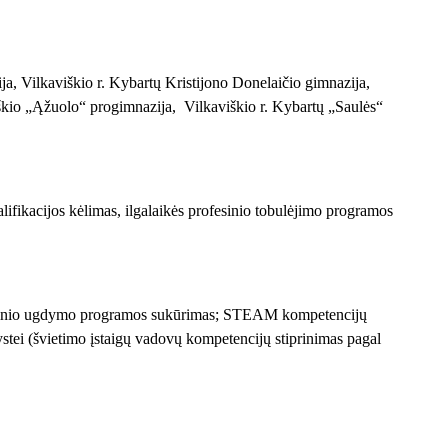
 Vilkaviškio r. Kybartų Kristijono Donelaičio gimnazija,
iškio „Ąžuolo“ progimnazija, Vilkaviškio r. Kybartų „Saulės“
fikacijos kėlimas, ilgalaikės profesinio tobulėjimo programos
ltūrinio ugdymo programos sukūrimas; STEAM kompetencijų
tei (švietimo įstaigų vadovų kompetencijų stiprinimas pagal