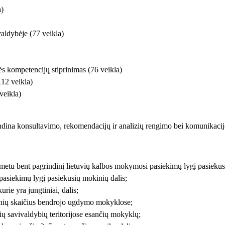
a)
aldybėje (77 veikla)
ės kompetencijų stiprinimas (76 veikla)
12 veikla)
veikla)
ndina konsultavimo, rekomendacijų ir analizių rengimo bei komunikacijo
etu bent pagrindinį lietuvių kalbos mokymosi pasiekimų lygį pasiekusi
siekimų lygį pasiekusių mokinių dalis;
e yra jungtiniai, dalis;
inių skaičius bendrojo ugdymo mokyklose;
ų savivaldybių teritorijose esančių mokyklų;