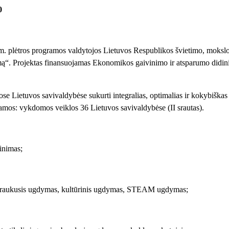
0
plėtros programos valdytojos Lietuvos Respublikos švietimo, mokslo i
ą“. Projektas finansuojamas Ekonomikos gaivinimo ir atsparumo didi
ose Lietuvos savivaldybėse sukurti integralias, optimalias ir kokybišk
os: vykdomos veiklos 36 Lietuvos savivaldybėse (II srautas).
inimas;
t, įtraukusis ugdymas, kultūrinis ugdymas, STEAM ugdymas;