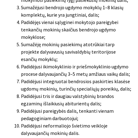
Sumažėjusi bendrojo ugdymo mokyklų 1–8 klasių
komplektų, kurie yra jungtiniai, dalis;
Padidėjęs vienai sąlyginei mokytojo pareigybei
tenkančių mokinių skaičius bendrojo ugdymo
mokyklose;
Sumažėję mokinių pasiekimų atotrūkiai tarp
projekte dalyvavusių savivaldybių teritorijose
esančių mokyklų;
Padidėjusi ikimokyklinio ir priešmokyklinio ugdymo
procese dalyvaujančių 3–5 metų amžiaus vaikų dalis;
Padidėjusi integruotai bendrosios paskirties klasėse
ugdomų mokinių, turinčių specialiųjų poreikių, dalis;
Padidėjusi tris ir daugiau valstybinių brandos
egzaminų išlaikiusių abiturientų dalis;
Padidėjusi pareigybės dalis, tenkanti vienam
pedagoginiam darbuotojui;
Padidėjusi neformaliojo švietimo veikloje
dalyvaujančių mokinių dalis.