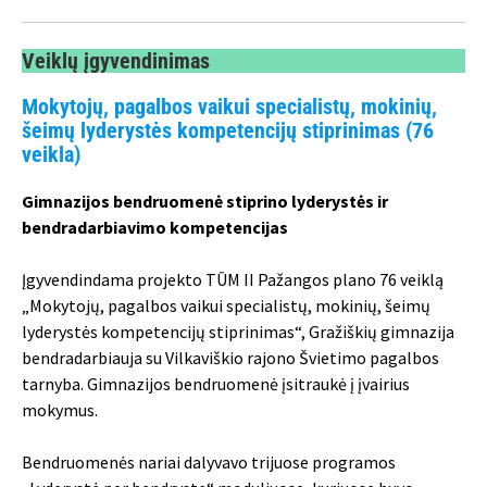
Veiklų įgyvendinimas
Mokytojų, pagalbos vaikui specialistų, mokinių,
šeimų lyderystės kompetencijų stiprinimas (76
veikla)
Gimnazijos bendruomenė stiprino lyderystės ir
bendradarbiavimo kompetencijas
Įgyvendindama projekto TŪM II Pažangos plano 76 veiklą
„Mokytojų, pagalbos vaikui specialistų, mokinių, šeimų
lyderystės kompetencijų stiprinimas“, Gražiškių gimnazija
bendradarbiauja su Vilkaviškio rajono Švietimo pagalbos
tarnyba. Gimnazijos bendruomenė įsitraukė į įvairius
mokymus.
Bendruomenės nariai dalyvavo trijuose programos