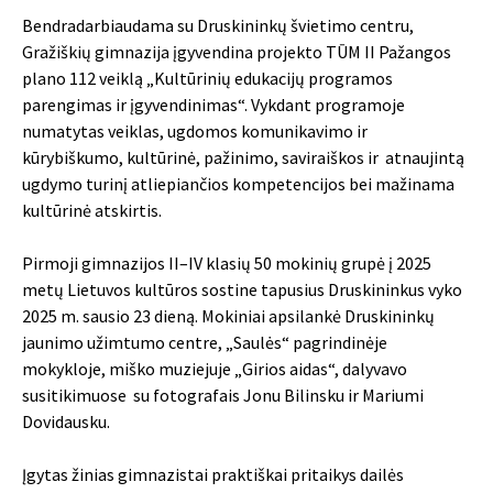
Bendradarbiaudama su Druskininkų švietimo centru,
Gražiškių gimnazija įgyvendina projekto TŪM II Pažangos
plano 112 veiklą „Kultūrinių edukacijų programos
parengimas ir įgyvendinimas“. Vykdant programoje
numatytas veiklas, ugdomos komunikavimo ir
kūrybiškumo, kultūrinė, pažinimo, saviraiškos ir atnaujintą
ugdymo turinį atliepiančios kompetencijos bei mažinama
kultūrinė atskirtis.
Pirmoji gimnazijos II–IV klasių 50 mokinių grupė į 2025
metų Lietuvos kultūros sostine tapusius Druskininkus vyko
2025 m. sausio 23 dieną. Mokiniai apsilankė
Druskininkų
jaunimo užimtumo centre
, „Saulės“ pagrindinėje
mokykloje, miško muziejuje „Girios aidas“, dalyvavo
susitikimuose su fotografais Jonu Bilinsku ir Mariumi
Dovidausku.
Įgytas žinias gimnazistai praktiškai pritaikys dailės