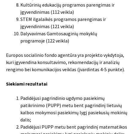
Kultūrinių edukacijų programos parengimas ir
įgyvendinimas (112 veikla)
STEM ilgalaikės programos parengimas ir
įgyvendinimas (121 veikla)
Dalyvavimas Gamtosauginių mokyklų
programoje (122 veikla)
Europos socialinio fondo agentūra yra projekto vykdytoja,
kuri įgyvendina konsultavimo, rekomendacijų ir analizių
rengimo bei komunikacijos veiklas (įvardintas 4-5 punkte).
Siekiami rezultatai
Padidėjusi pagrindinio ugdymo pasiekimų
patikrinimo (PUPP) metu bent pagrindinį lietuvių
kalbos mokymosi pasiekimų lygį pasiekusių mokinių
dalis;
Padidėjusi PUPP metu bent pagrindinį matematikos
mokymosi pasiekimų lygį pasiekusių mokinių dalis;