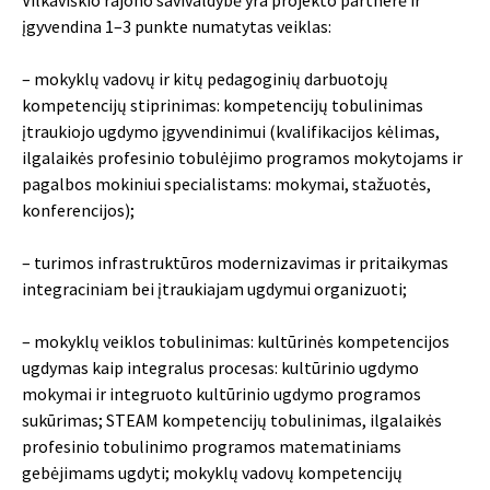
įgyvendina 1–3 punkte numatytas veiklas:
– mokyklų vadovų ir kitų pedagoginių darbuotojų
kompetencijų stiprinimas: kompetencijų tobulinimas
įtraukiojo ugdymo įgyvendinimui (kvalifikacijos kėlimas,
ilgalaikės profesinio tobulėjimo programos mokytojams ir
pagalbos mokiniui specialistams: mokymai, stažuotės,
konferencijos);
– turimos infrastruktūros modernizavimas ir pritaikymas
integraciniam bei įtraukiajam ugdymui organizuoti;
– mokyklų veiklos tobulinimas: kultūrinės kompetencijos
ugdymas kaip integralus procesas: kultūrinio ugdymo
mokymai ir integruoto kultūrinio ugdymo programos
sukūrimas; STEAM kompetencijų tobulinimas, ilgalaikės
profesinio tobulinimo programos matematiniams
gebėjimams ugdyti; mokyklų vadovų kompetencijų