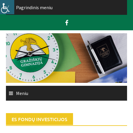
Skip
Pagrindinis meniu
to
content
Meniu
ES FONDŲ INVESTICIJOS