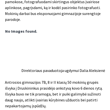
pamokose, fotografuodami skirtingus objektus įvairiose
aplinkose, pagrįsdami, ką ir kodėl pasirinko fotografuoti.
Mokinių darbai bus eksponuojami gimnazijoje surengtoje
parodoje.
No Images found.
Direktoriaus pavaduotoja ugdymui Dalia Aleksienė
Antrosios gimnazijos 7B, 8 ir II klasių 50 mokinių grupės
išvyka į Druskininkus prasidėjo ankstyvą kovo 6 dienos rytą.
Išvyka buvo ne tik pramoga, bet ir puiki galimybė sužinoti
daug naujo, atlikti įvairias kūrybines užduotis bei patirti
nepakartojamų įspūdžių.