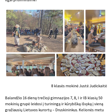
8 klasės mokinė Justė Judickaitė
Balandžio 16 dieną trečioji gimnazijos 7, 8, I ir IB klasių 50
mokinių grupė leidosi į turiningą ir kūrybišką išvyką į vieną
gražiausių Lietuvos kurortų – Druskininkus. Kelionės metu