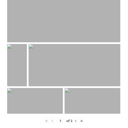
«
‹
of
2
›
»