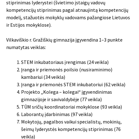
stiprinimas lyderystei (švietimo įstaigų vadovų
kompetencijų stiprinimas pagal atnaujintą kompetencijų
modelį, stažuotės mokyklų vadovams pažangiose Lietuvos
ir Estijos mokyklose).
Vilkaviškio r. Gražiškių gimnazija įgyvendina 1–3 punkte
numatytas veiklas:
STEM inkubatoriaus įrengimas (24 veikla)
Įranga ir priemonės poilsio (nusiraminimo)
kambariui (34 veikla)
Įranga ir priemonės STEM inkubatoriui (62 veikla)
Projekto „Kolega – kolegai“ įgyvendinimas
gimnazijoje ir savivaldybėje (77 veikla)
TŪM sričių koordinatoriai mokyklose (93 veikla)
Laborantų įdarbinimas (97 veikla)
Mokytojų, pagalbos vaikui specialistų, mokinių,
šeimų lyderystės kompetencijų stiprinimas (76
veikla)