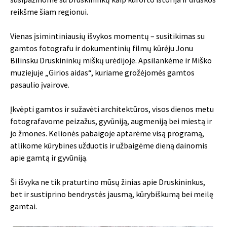
reikšme šiam regionui.
Vienas įsimintiniausių išvykos momentų – susitikimas su
gamtos fotografu ir dokumentinių filmų kūrėju Jonu
Bilinsku Druskininkų miškų urėdijoje. Apsilankėme ir Miško
muziejuje „Girios aidas“, kuriame grožėjomės gamtos
pasaulio įvairove.
Įkvėpti gamtos ir sužavėti architektūros, visos dienos metu
fotografavome peizažus, gyvūniją, augmeniją bei miestą ir
jo žmones. Kelionės pabaigoje aptarėme visą programą,
atlikome kūrybines užduotis ir užbaigėme dieną dainomis
apie gamtą ir gyvūniją.
Ši išvyka ne tik praturtino mūsų žinias apie Druskininkus,
bet ir sustiprino bendrystės jausmą, kūrybiškumą bei meilę
gamtai.