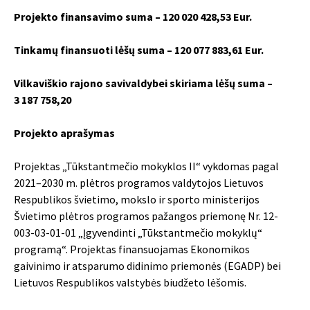
Projekto finansavimo suma – 120 020 428,53 Eur.
Tinkamų finansuoti lėšų suma – 120 077 883,61 Eur.
Vilkaviškio rajono savivaldybei skiriama lėšų suma –
3 187 758,20
Projekto aprašymas
Projektas „Tūkstantmečio mokyklos II“ vykdomas pagal
2021–2030 m. plėtros programos valdytojos Lietuvos
Respublikos švietimo, mokslo ir sporto ministerijos
Švietimo plėtros programos pažangos priemonę Nr. 12-
003-03-01-01 „Įgyvendinti „Tūkstantmečio mokyklų“
programą“. Projektas finansuojamas Ekonomikos
gaivinimo ir atsparumo didinimo priemonės (EGADP) bei
Lietuvos Respublikos valstybės biudžeto lėšomis.