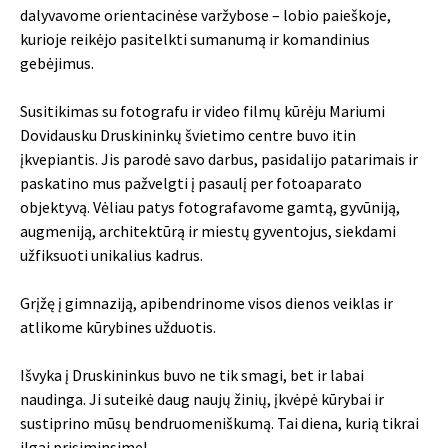
dalyvavome orientacinėse varžybose – lobio paieškoje,
kurioje reikėjo pasitelkti sumanumą ir komandinius
gebėjimus.
Susitikimas su fotografu ir video filmų kūrėju Mariumi
Dovidausku Druskininkų švietimo centre buvo itin
įkvepiantis. Jis parodė savo darbus, pasidalijo patarimais ir
paskatino mus pažvelgti į pasaulį per fotoaparato
objektyvą. Vėliau patys fotografavome gamtą, gyvūniją,
augmeniją, architektūrą ir miestų gyventojus, siekdami
užfiksuoti unikalius kadrus.
Grįžę į gimnaziją, apibendrinome visos dienos veiklas ir
atlikome kūrybines užduotis.
Išvyka į Druskininkus buvo ne tik smagi, bet ir labai
naudinga. Ji suteikė daug naujų žinių, įkvėpė kūrybai ir
sustiprino mūsų bendruomeniškumą. Tai diena, kurią tikrai
ilgai prisiminsime!