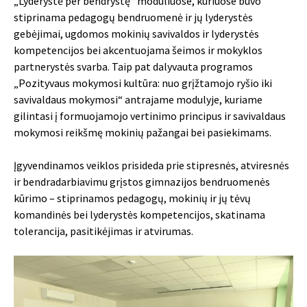
„Lyderystė per bendrystę“ moduliuose, kuriuose buvo
stiprinama pedagogų bendruomenė ir jų lyderystės
gebėjimai, ugdomos mokinių savivaldos ir lyderystės
kompetencijos bei akcentuojama šeimos ir mokyklos
partnerystės svarba. Taip pat dalyvauta programos
„Pozityvaus mokymosi kultūra: nuo grįžtamojo ryšio iki
savivaldaus mokymosi“ antrajame modulyje, kuriame
gilintasi į formuojamojo vertinimo principus ir savivaldaus
mokymosi reikšmę mokinių pažangai bei pasiekimams.
Įgyvendinamos veiklos prisideda prie stipresnės, atviresnės
ir bendradarbiavimu grįstos gimnazijos bendruomenės
kūrimo – stiprinamos pedagogų, mokinių ir jų tėvų
komandinės bei lyderystės kompetencijos, skatinama
tolerancija, pasitikėjimas ir atvirumas.