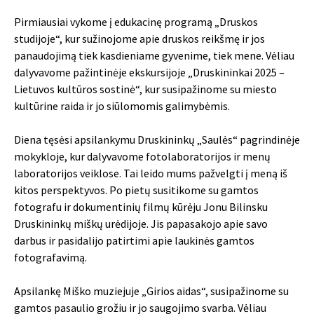
Pirmiausiai vykome į edukacinę programą „Druskos
studijoje“, kur sužinojome apie druskos reikšmę ir jos
panaudojimą tiek kasdieniame gyvenime, tiek mene. Vėliau
dalyvavome pažintinėje ekskursijoje „Druskininkai 2025 –
Lietuvos kultūros sostinė“, kur susipažinome su miesto
kultūrine raida ir jo siūlomomis galimybėmis.
Diena tęsėsi apsilankymu Druskininkų „Saulės“ pagrindinėje
mokykloje, kur dalyvavome fotolaboratorijos ir menų
laboratorijos veiklose. Tai leido mums pažvelgti į meną iš
kitos perspektyvos. Po pietų susitikome su gamtos
fotografu ir dokumentinių filmų kūrėju Jonu Bilinsku
Druskininkų miškų urėdijoje. Jis papasakojo apie savo
darbus ir pasidalijo patirtimi apie laukinės gamtos
fotografavimą.
Apsilankę Miško muziejuje „Girios aidas“, susipažinome su
gamtos pasaulio grožiu ir jo saugojimo svarba. Vėliau