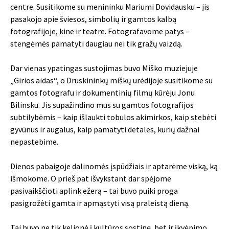
centre. Susitikome su menininku Mariumi Dovidausku – jis
pasakojo apie šviesos, simbolių ir gamtos kalbą
fotografijoje, kine ir teatre. Fotografavome patys –
stengėmės pamatyti daugiau nei tik gražų vaizdą.
Dar vienas ypatingas sustojimas buvo Miško muziejuje
„Girios aidas“, o Druskininkų miškų urėdijoje susitikome su
gamtos fotografu ir dokumentinių filmų kūrėju Jonu
Bilinsku. Jis supažindino mus su gamtos fotografijos
subtilybėmis – kaip išlaukti tobulos akimirkos, kaip stebėti
gyvūnus ir augalus, kaip pamatyti detales, kurių dažnai
nepastebime.
Dienos pabaigoje dalinomės įspūdžiais ir aptarėme viską, ką
išmokome. O prieš pat išvykstant dar spėjome
pasivaikščioti aplink ežerą – tai buvo puiki proga
pasigrožėti gamta ir apmąstyti visą praleistą dieną.
Tai buvo ne tik kelionė į kultūros sostinę, bet ir įkvėpimo,