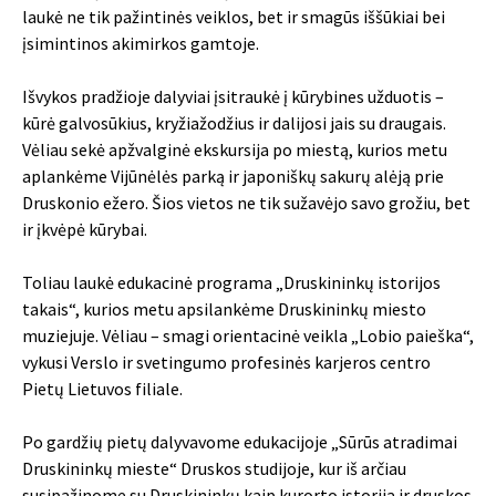
laukė ne tik pažintinės veiklos, bet ir smagūs iššūkiai bei
įsimintinos akimirkos gamtoje.
Išvykos pradžioje dalyviai įsitraukė į kūrybines užduotis –
kūrė galvosūkius, kryžiažodžius ir dalijosi jais su draugais.
Vėliau sekė apžvalginė ekskursija po miestą, kurios metu
aplankėme Vijūnėlės parką ir japoniškų sakurų alėją prie
Druskonio ežero. Šios vietos ne tik sužavėjo savo grožiu, bet
ir įkvėpė kūrybai.
Toliau laukė edukacinė programa „Druskininkų istorijos
takais“, kurios metu apsilankėme Druskininkų miesto
muziejuje. Vėliau – smagi orientacinė veikla „Lobio paieška“,
vykusi Verslo ir svetingumo profesinės karjeros centro
Pietų Lietuvos filiale.
Po gardžių pietų dalyvavome edukacijoje „Sūrūs atradimai
Druskininkų mieste“ Druskos studijoje, kur iš arčiau
susipažinome su Druskininkų kaip kurorto istorija ir druskos