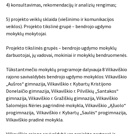
4) konsultavimas, rekomendacijų ir analizių rengimas;
5) projekto veiklų sklaida (viešinimo ir komunikacijos
veiklos). Projekto tikslinė grupė – bendrojo ugdymo
mokyklų mokytojai.
Projekto tikslinės grupės – bendrojo ugdymo mokyklų
darbuotojai, jų vadovai, mokiniai ir mokyklų bendruomenės.
Tūkstantmečio mokyklų programoje dalyvauja 8 Vilkaviškio
rajono savivaldybės bendrojo ugdymo mokyklos: Vilkaviškio
„Aušros“ gimnazija, Vilkaviškio r. Kybartų Kristijono
Donelaičio gimnazija, Vilkaviškio r. Pilviškių „Santakos“
gimnazija, Vilkaviškio r. Gražiškių gimnazija, Vilkaviškio
Salomėjos Nėries pagrindinė mokykla, Vilkaviškio „Ąžuolo“
progimnazija, Vilkaviškio r. Kybartų „Saulės“ progimnazija,
Vilkaviškio pradinė mokykla.
Vilkaviškio rajono savivaldybė yra projekto partnerė ir