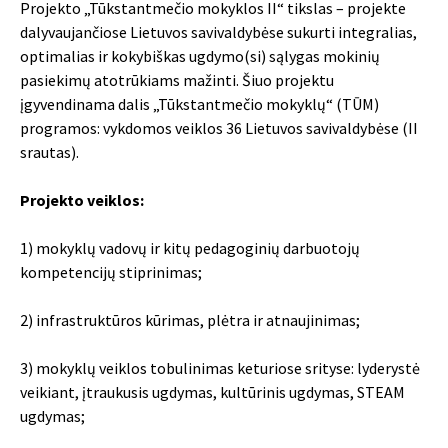
Projekto „Tūkstantmečio mokyklos II“ tikslas – projekte
dalyvaujančiose Lietuvos savivaldybėse sukurti integralias,
optimalias ir kokybiškas ugdymo(si) sąlygas mokinių
pasiekimų atotrūkiams mažinti. Šiuo projektu
įgyvendinama dalis „Tūkstantmečio mokyklų“ (TŪM)
programos: vykdomos veiklos 36 Lietuvos savivaldybėse (II
srautas).
Projekto veiklos:
1) mokyklų vadovų ir kitų pedagoginių darbuotojų
kompetencijų stiprinimas;
2) infrastruktūros kūrimas, plėtra ir atnaujinimas;
3) mokyklų veiklos tobulinimas keturiose srityse: lyderystė
veikiant, įtraukusis ugdymas, kultūrinis ugdymas, STEAM
ugdymas;