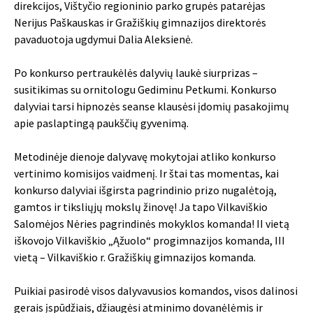
direkcijos, Vištyčio regioninio parko grupės patarėjas
Nerijus Paškauskas ir Gražiškių gimnazijos direktorės
pavaduotoja ugdymui Dalia Aleksienė.
Po konkurso pertraukėlės dalyvių laukė siurprizas –
susitikimas su ornitologu Gediminu Petkumi. Konkurso
dalyviai tarsi hipnozės seanse klausėsi įdomių pasakojimų
apie paslaptingą paukščių gyvenimą.
Metodinėje dienoje dalyvavę mokytojai atliko konkurso
vertinimo komisijos vaidmenį. Ir štai tas momentas, kai
konkurso dalyviai išgirsta pagrindinio prizo nugalėtoją,
gamtos ir tiksliųjų mokslų žinovę! Ja tapo Vilkaviškio
Salomėjos Nėries pagrindinės mokyklos komanda! II vietą
iškovojo Vilkaviškio „Ąžuolo“ progimnazijos komanda, III
vietą – Vilkaviškio r. Gražiškių gimnazijos komanda.
Puikiai pasirodė visos dalyvavusios komandos, visos dalinosi
gerais įspūdžiais, džiaugėsi atminimo dovanėlėmis ir