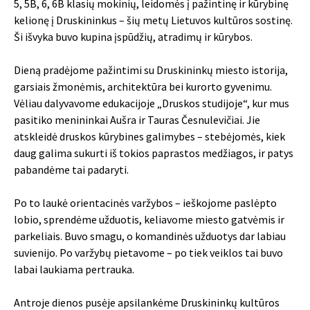
5, 5B, 6, 6B klasių mokinių, leidomės į pažintinę ir kūrybinę
kelionę į Druskininkus – šių metų Lietuvos kultūros sostinę.
Ši išvyka buvo kupina įspūdžių, atradimų ir kūrybos.
Dieną pradėjome pažintimi su Druskininkų miesto istorija,
garsiais žmonėmis, architektūra bei kurorto gyvenimu.
Vėliau dalyvavome edukacijoje „Druskos studijoje“, kur mus
pasitiko menininkai Aušra ir Tauras Česnulevičiai. Jie
atskleidė druskos kūrybines galimybes – stebėjomės, kiek
daug galima sukurti iš tokios paprastos medžiagos, ir patys
pabandėme tai padaryti.
Po to laukė orientacinės varžybos – ieškojome paslėpto
lobio, sprendėme užduotis, keliavome miesto gatvėmis ir
parkeliais. Buvo smagu, o komandinės užduotys dar labiau
suvienijo. Po varžybų pietavome – po tiek veiklos tai buvo
labai laukiama pertrauka.
Antroje dienos pusėje apsilankėme Druskininkų kultūros