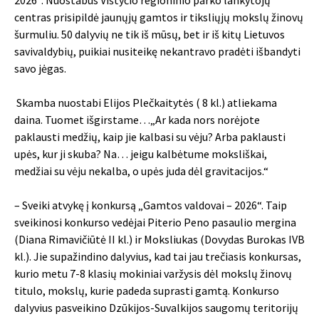
2026“. Nuostabus Vištyčio regioninio parko lankytojų
centras prisipildė jaunųjų gamtos ir tiksliųjų mokslų žinovų
šurmuliu. 50 dalyvių ne tik iš mūsų, bet ir iš kitų Lietuvos
savivaldybių, puikiai nusiteikę nekantravo pradėti išbandyti
savo jėgas.
Skamba nuostabi Elijos Plečkaitytės ( 8 kl.) atliekama
daina. Tuomet išgirstame…„Ar kada nors norėjote
paklausti medžių, kaip jie kalbasi su vėju? Arba paklausti
upės, kur ji skuba? Na… jeigu kalbėtume moksliškai,
medžiai su vėju nekalba, o upės juda dėl gravitacijos.“
– Sveiki atvykę į konkursą „Gamtos valdovai – 2026“. Taip
sveikinosi konkurso vedėjai Piterio Peno pasaulio mergina
(Diana Rimavičiūtė II kl.) ir Moksliukas (Dovydas Burokas IVB
kl.). Jie supažindino dalyvius, kad tai jau trečiasis konkursas,
kurio metu 7-8 klasių mokiniai varžysis dėl mokslų žinovų
titulo, mokslų, kurie padeda suprasti gamtą. Konkurso
dalyvius pasveikino Dzūkijos-Suvalkijos saugomų teritorijų