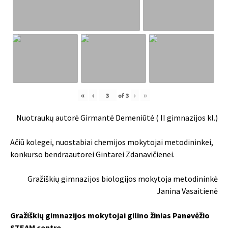
«
‹
of
3
›
»
Nuotraukų autorė Girmantė Demeniūtė ( II gimnazijos kl.)
Ačiū kolegei, nuostabiai chemijos mokytojai metodininkei,
konkurso bendraautorei Gintarei Zdanavičienei.
Gražiškių gimnazijos biologijos mokytoja metodininkė
Janina Vasaitienė
Gražiškių gimnazijos mokytojai gilino žinias Panevėžio
STEAM centre