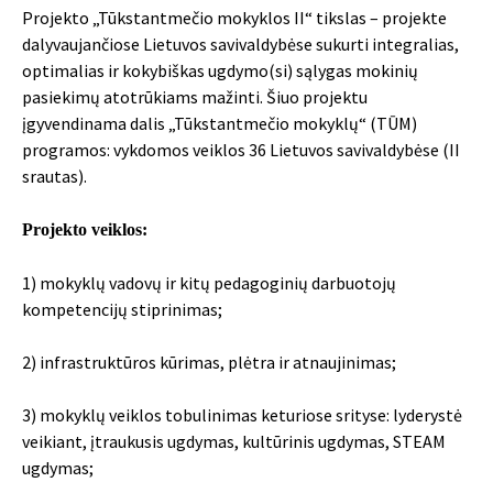
Projekto „Tūkstantmečio mokyklos II“ tikslas – projekte
dalyvaujančiose Lietuvos savivaldybėse sukurti integralias,
optimalias ir kokybiškas ugdymo(si) sąlygas mokinių
pasiekimų atotrūkiams mažinti. Šiuo projektu
įgyvendinama dalis „Tūkstantmečio mokyklų“ (TŪM)
programos: vykdomos veiklos 36 Lietuvos savivaldybėse (II
srautas).
Projekto veiklos:
1) mokyklų vadovų ir kitų pedagoginių darbuotojų
kompetencijų stiprinimas;
2) infrastruktūros kūrimas, plėtra ir atnaujinimas;
3) mokyklų veiklos tobulinimas keturiose srityse: lyderystė
veikiant, įtraukusis ugdymas, kultūrinis ugdymas, STEAM
ugdymas;