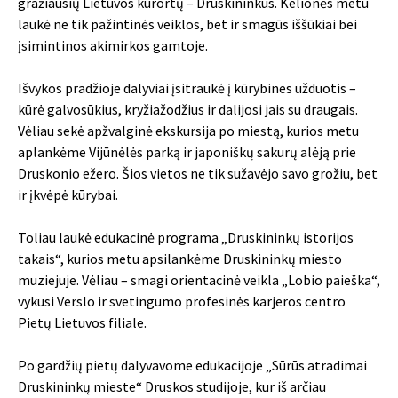
gražiausių Lietuvos kurortų – Druskininkus. Kelionės metu
laukė ne tik pažintinės veiklos, bet ir smagūs iššūkiai bei
įsimintinos akimirkos gamtoje.
Išvykos pradžioje dalyviai įsitraukė į kūrybines užduotis –
kūrė galvosūkius, kryžiažodžius ir dalijosi jais su draugais.
Vėliau sekė apžvalginė ekskursija po miestą, kurios metu
aplankėme Vijūnėlės parką ir japoniškų sakurų alėją prie
Druskonio ežero. Šios vietos ne tik sužavėjo savo grožiu, bet
ir įkvėpė kūrybai.
Toliau laukė edukacinė programa „Druskininkų istorijos
takais“, kurios metu apsilankėme Druskininkų miesto
muziejuje. Vėliau – smagi orientacinė veikla „Lobio paieška“,
vykusi Verslo ir svetingumo profesinės karjeros centro
Pietų Lietuvos filiale.
Po gardžių pietų dalyvavome edukacijoje „Sūrūs atradimai
Druskininkų mieste“ Druskos studijoje, kur iš arčiau