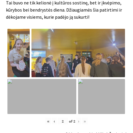
Tai buvo ne tik kelionė į kultūros sostinę, bet ir įkvėpimo,
kūrybos bei bendrystės diena. Džiaugiamės šia patirtimi ir
dėkojame visiems, kurie padėjo ją sukurti!
«
‹
of
2
›
»