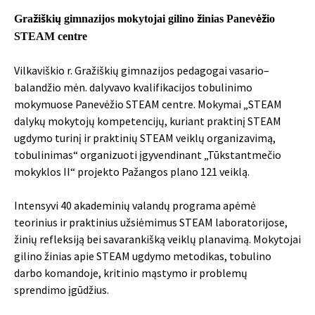
Gražiškių gimnazijos mokytojai gilino žinias Panevėžio
STEAM centre
Vilkaviškio r. Gražiškių gimnazijos pedagogai vasario–
balandžio mėn. dalyvavo kvalifikacijos tobulinimo
mokymuose Panevėžio STEAM centre. Mokymai „STEAM
dalykų mokytojų kompetencijų, kuriant praktinį STEAM
ugdymo turinį ir praktinių STEAM veiklų organizavimą,
tobulinimas“ organizuoti įgyvendinant „Tūkstantmečio
mokyklos II“ projekto Pažangos plano 121 veiklą.
Intensyvi 40 akademinių valandų programa apėmė
teorinius ir praktinius užsiėmimus STEAM laboratorijose,
žinių refleksiją bei savarankišką veiklų planavimą. Mokytojai
gilino žinias apie STEAM ugdymo metodikas, tobulino
darbo komandoje, kritinio mąstymo ir problemų
sprendimo įgūdžius.