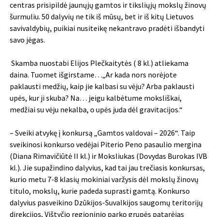
centras prisipildė jaunųjų gamtos ir tiksliųjų mokslų žinovų
šurmuliu. 50 dalyvių ne tik iš mūsų, bet ir iš kitų Lietuvos
savivaldybių, puikiai nusiteikę nekantravo pradėti išbandyti
savo jėgas.
Skamba nuostabi Elijos Plečkaitytės ( 8 kl.) atliekama
daina. Tuomet išgirstame…„Ar kada nors norėjote
paklausti medžių, kaip jie kalbasi su vėju? Arba paklausti
upės, kur ji skuba? Na… jeigu kalbėtume moksliškai,
medžiai su vėju nekalba, o upės juda dėl gravitacijos.“
– Sveiki atvykę į konkursą „Gamtos valdovai – 2026“. Taip
sveikinosi konkurso vedėjai Piterio Peno pasaulio mergina
(Diana Rimavičiūtė II kl.) ir Moksliukas (Dovydas Burokas IVB
kl.). Jie supažindino dalyvius, kad tai jau trečiasis konkursas,
kurio metu 7-8 klasių mokiniai varžysis dėl mokslų žinovų
titulo, mokslų, kurie padeda suprasti gamtą. Konkurso
dalyvius pasveikino Dzūkijos-Suvalkijos saugomų teritorijų
direkcijos, Vištyčio regioninio parko grupės patarėjas