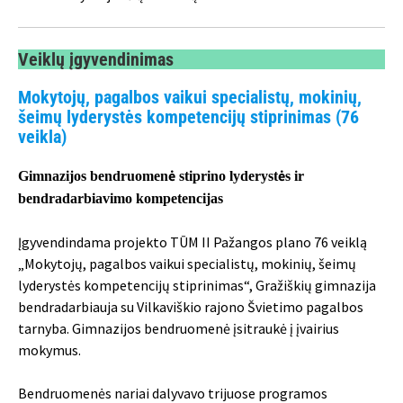
Veiklų įgyvendinimas
Mokytojų, pagalbos vaikui specialistų, mokinių,
šeimų lyderystės kompetencijų stiprinimas (76
veikla)
Gimnazijos bendruomenė stiprino lyderystės ir
bendradarbiavimo kompetencijas
Įgyvendindama projekto TŪM II Pažangos plano 76 veiklą
„Mokytojų, pagalbos vaikui specialistų, mokinių, šeimų
lyderystės kompetencijų stiprinimas“, Gražiškių gimnazija
bendradarbiauja su Vilkaviškio rajono Švietimo pagalbos
tarnyba. Gimnazijos bendruomenė įsitraukė į įvairius
mokymus.
Bendruomenės nariai dalyvavo trijuose programos