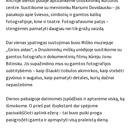
Antroje dienos pusėje apsilankėme Druskininkų kultūros
centre. Susitikome su menininku Mariumi Dovidausku – jis
pasakojo apie šviesos, simbolių ir gamtos kalbą
fotografijoje, kine ir teatre. Fotografavome patys –
stengėmės pamatyti daugiau nei tik gražų vaizdą.
Dar vienas ypatingas sustojimas buvo Miško muziejuje
„Girios aidas“, o Druskininkų miškų urėdijoje susitikome su
gamtos fotografu ir dokumentinių filmų kūrėju Jonu
Bilinsku. Jis supažindino mus su gamtos fotografijos
subtilybėmis – kaip išlaukti tobulos akimirkos, kaip stebėti
gyvūnus ir augalus, kaip pamatyti detales, kurių dažnai
nepastebime.
Dienos pabaigoje dalinomės įspūdžiais ir aptarėme viską, ką
išmokome. O prieš pat išvykstant dar spėjome
pasivaikščioti aplink ežerą – tai buvo puiki proga
pasigrožėti gamta ir apmąstyti visą praleistą dieną.