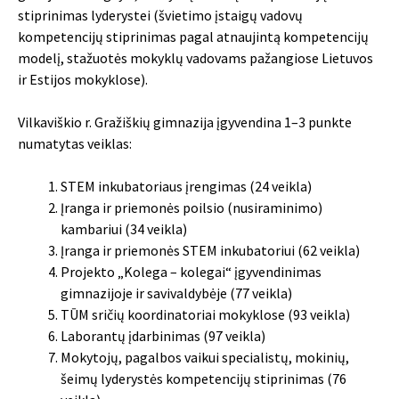
stiprinimas lyderystei (švietimo įstaigų vadovų
kompetencijų stiprinimas pagal atnaujintą kompetencijų
modelį, stažuotės mokyklų vadovams pažangiose Lietuvos
ir Estijos mokyklose).
Vilkaviškio r. Gražiškių gimnazija įgyvendina 1–3 punkte
numatytas veiklas:
STEM inkubatoriaus įrengimas (24 veikla)
Įranga ir priemonės poilsio (nusiraminimo)
kambariui (34 veikla)
Įranga ir priemonės STEM inkubatoriui (62 veikla)
Projekto „Kolega – kolegai“ įgyvendinimas
gimnazijoje ir savivaldybėje (77 veikla)
TŪM sričių koordinatoriai mokyklose (93 veikla)
Laborantų įdarbinimas (97 veikla)
Mokytojų, pagalbos vaikui specialistų, mokinių,
šeimų lyderystės kompetencijų stiprinimas (76