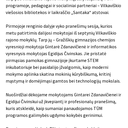
programoje, pedagogai ir socialiniai partneriai – Vilkaviškio
viešosios bibliotekos ir laikraščio „Santaka“ atstovai.
Pirmojoje renginio dalyje vyko pranešimų sesija, kurios
metu patirtimis dalijosi mokytojai iš septynių Vilkaviškio
rajono mokyklų. Tarp jų – Gražiškių gimnazijos chemijos
vyresnioji mokytoja Gintarė Zdanavičienė ir informatikos
vyresnysis mokytojas Egidijus Čivinskas. Jie pristatė
pirmąsias pamokas gimnazijoje įkurtame STEM
inkubatoriuje bei pasidalijo įžvalgomis, kaip moderni
mokymo aplinka skatina mokinių kūrybiškumą, kritinį
mąstymą ir domėjimąsi gamtos bei technologijų mokslais.
Nuoširdžiai dėkojame mokytojams Gintarei Zdanavičienei ir
Egidijui Čivinskui už įkvepiantį ir profesionalų pranešimą,
kuris atskleidė, kaip sumaniai panaudojamos TŪM
programos galimybės ugdymo kokybės gerinimui.