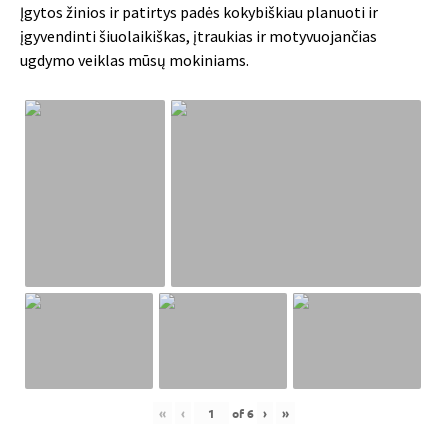
Įgytos žinios ir patirtys padės kokybiškiau planuoti ir
įgyvendinti šiuolaikiškas, įtraukias ir motyvuojančias
ugdymo veiklas mūsų mokiniams.
«
‹
of
6
›
»