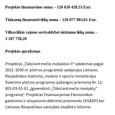
Projekto finansavimo suma – 120 020 428,53 Eur.
Tinkamų finansuoti lėšų suma – 120 077 883,61 Eur.
Vilkaviškio rajono savivaldybei skiriama lėšų suma –
3 187 758,20
Projekto aprašymas
Projektas „Tūkstantmečio mokyklos II“ vykdomas pagal
2021–2030 m. plėtros programos valdytojos Lietuvos
Respublikos švietimo, mokslo ir sporto ministerijos
Švietimo plėtros programos pažangos priemonę Nr. 12-
003-03-01-01 „Įgyvendinti „Tūkstantmečio mokyklų“
programą“. Projektas finansuojamas Ekonomikos
gaivinimo ir atsparumo didinimo priemonės (EGADP) bei
Lietuvos Respublikos valstybės biudžeto lėšomis.