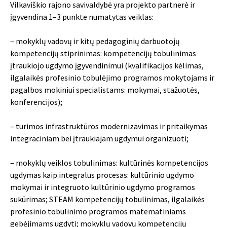
Vilkaviškio rajono savivaldybė yra projekto partnerė ir
įgyvendina 1–3 punkte numatytas veiklas:
– mokyklų vadovų ir kitų pedagoginių darbuotojų
kompetencijų stiprinimas: kompetencijų tobulinimas
įtraukiojo ugdymo įgyvendinimui (kvalifikacijos kėlimas,
ilgalaikės profesinio tobulėjimo programos mokytojams ir
pagalbos mokiniui specialistams: mokymai, stažuotės,
konferencijos);
– turimos infrastruktūros modernizavimas ir pritaikymas
integraciniam bei įtraukiajam ugdymui organizuoti;
– mokyklų veiklos tobulinimas: kultūrinės kompetencijos
ugdymas kaip integralus procesas: kultūrinio ugdymo
mokymai ir integruoto kultūrinio ugdymo programos
sukūrimas; STEAM kompetencijų tobulinimas, ilgalaikės
profesinio tobulinimo programos matematiniams
gebėjimams ugdyti; mokyklų vadovų kompetencijų