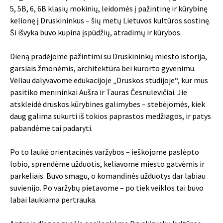
5, 5B, 6, 6B klasių mokinių, leidomės į pažintinę ir kūrybinę
kelionę į Druskininkus – šių metų Lietuvos kultūros sostinę.
Ši išvyka buvo kupina įspūdžių, atradimų ir kūrybos.
Dieną pradėjome pažintimi su Druskininkų miesto istorija,
garsiais žmonėmis, architektūra bei kurorto gyvenimu.
Vėliau dalyvavome edukacijoje „Druskos studijoje“, kur mus
pasitiko menininkai Aušra ir Tauras Česnulevičiai. Jie
atskleidė druskos kūrybines galimybes – stebėjomės, kiek
daug galima sukurti iš tokios paprastos medžiagos, ir patys
pabandėme tai padaryti.
Po to laukė orientacinės varžybos – ieškojome paslėpto
lobio, sprendėme užduotis, keliavome miesto gatvėmis ir
parkeliais. Buvo smagu, o komandinės užduotys dar labiau
suvienijo. Po varžybų pietavome – po tiek veiklos tai buvo
labai laukiama pertrauka.