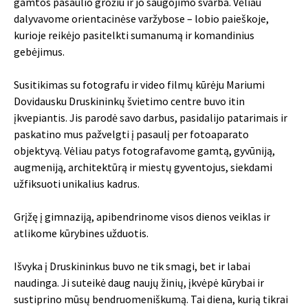
gamtos pasaulio grožiu ir jo saugojimo svarba. Vėliau
dalyvavome orientacinėse varžybose – lobio paieškoje,
kurioje reikėjo pasitelkti sumanumą ir komandinius
gebėjimus.
Susitikimas su fotografu ir video filmų kūrėju Mariumi
Dovidausku Druskininkų švietimo centre buvo itin
įkvepiantis. Jis parodė savo darbus, pasidalijo patarimais ir
paskatino mus pažvelgti į pasaulį per fotoaparato
objektyvą. Vėliau patys fotografavome gamtą, gyvūniją,
augmeniją, architektūrą ir miestų gyventojus, siekdami
užfiksuoti unikalius kadrus.
Grįžę į gimnaziją, apibendrinome visos dienos veiklas ir
atlikome kūrybines užduotis.
Išvyka į Druskininkus buvo ne tik smagi, bet ir labai
naudinga. Ji suteikė daug naujų žinių, įkvėpė kūrybai ir
sustiprino mūsų bendruomeniškumą. Tai diena, kurią tikrai