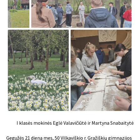
I klasės mokinės Eglė Valavičiūtė ir Martyna Snabaitytė
Gegužės 21 dieną mes, 50 Vilkaviškio r. Gražiškių gimnazijos