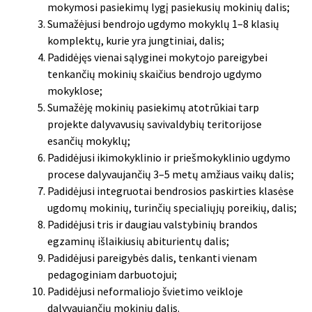
mokymosi pasiekimų lygį pasiekusių mokinių dalis;
Sumažėjusi bendrojo ugdymo mokyklų 1–8 klasių
komplektų, kurie yra jungtiniai, dalis;
Padidėjęs vienai sąlyginei mokytojo pareigybei
tenkančių mokinių skaičius bendrojo ugdymo
mokyklose;
Sumažėję mokinių pasiekimų atotrūkiai tarp
projekte dalyvavusių savivaldybių teritorijose
esančių mokyklų;
Padidėjusi ikimokyklinio ir priešmokyklinio ugdymo
procese dalyvaujančių 3–5 metų amžiaus vaikų dalis;
Padidėjusi integruotai bendrosios paskirties klasėse
ugdomų mokinių, turinčių specialiųjų poreikių, dalis;
Padidėjusi tris ir daugiau valstybinių brandos
egzaminų išlaikiusių abiturientų dalis;
Padidėjusi pareigybės dalis, tenkanti vienam
pedagoginiam darbuotojui;
Padidėjusi neformaliojo švietimo veikloje
dalyvaujančių mokinių dalis.