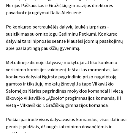
Nerijus Paškauskas ir Gražiškių gimnazijos direktorės
pavaduotoja ugdymui Dalia Aleksienė.
Po konkurso pertraukėlės dalyvių laukė siurprizas –
susitikimas su ornitologu Gediminu Petkumi. Konkurso
dalyviai tarsi hipnozės seanse klausėsi įdomių pasakojimų
apie paslaptingą paukščių gyvenimą.
Metodinėje dienoje dalyvavę mokytojai atliko konkurso
vertinimo komisijos vaidmenį. Ir štai tas momentas, kai
konkurso dalyviai išgirsta pagrindinio prizo nugalėtoją,
gamtos ir tiksliųjų mokslų žinovę! Ja tapo Vilkaviškio
Salomėjos Nėries pagrindinės mokyklos komanda! II vietą
iškovojo Vilkaviškio „Ąžuolo“ progimnazijos komanda, III
vietą – Vilkaviškio r. Gražiškių gimnazijos komanda.
Puikiai pasirodė visos dalyvavusios komandos, visos dalinosi
gerais įspūdžiais, džiaugėsi atminimo dovanėlėmis ir