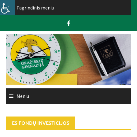
Skip
Pagrindinis meniu
to
content
Meniu
ES FONDŲ INVESTICIJOS