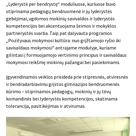
„Lyderystė per bendrystę“ moduliuose, kuriuose buvo
stiprinama pedagogų bendruomenė ir jų lyderystės
gebėjimai, ugdomos mokinių savivaldos ir lyderystės
kompetencijos bei akcentuojama šeimos ir mokyklos
partnerystės svarba. Taip pat dalyvauta programos
„Pozityvaus mokymosi kultūra: nuo grįžtamojo ryšio iki
savivaldaus mokymosi“ antrajame modulyje, kuriame
gilintasi į formuojamojo vertinimo principus ir savivaldaus
mokymosi reikšmę mokinių pažangai bei pasiekimams.
Įgyvendinamos veiklos prisideda prie stipresnės, atviresnės
ir bendradarbiavimu grįstos gimnazijos bendruomenės
kūrimo – stiprinamos pedagogų, mokinių ir jų tėvų
komandinės bei lyderystės kompetencijos, skatinama
tolerancija, pasitikėjimas ir atvirumas.