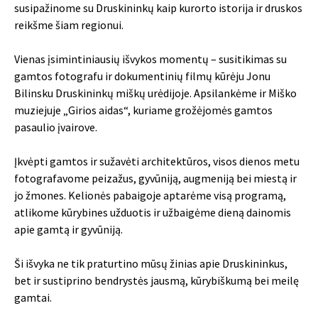
susipažinome su Druskininkų kaip kurorto istorija ir druskos
reikšme šiam regionui.
Vienas įsimintiniausių išvykos momentų – susitikimas su
gamtos fotografu ir dokumentinių filmų kūrėju Jonu
Bilinsku Druskininkų miškų urėdijoje. Apsilankėme ir Miško
muziejuje „Girios aidas“, kuriame grožėjomės gamtos
pasaulio įvairove.
Įkvėpti gamtos ir sužavėti architektūros, visos dienos metu
fotografavome peizažus, gyvūniją, augmeniją bei miestą ir
jo žmones. Kelionės pabaigoje aptarėme visą programą,
atlikome kūrybines užduotis ir užbaigėme dieną dainomis
apie gamtą ir gyvūniją.
Ši išvyka ne tik praturtino mūsų žinias apie Druskininkus,
bet ir sustiprino bendrystės jausmą, kūrybiškumą bei meilę
gamtai.