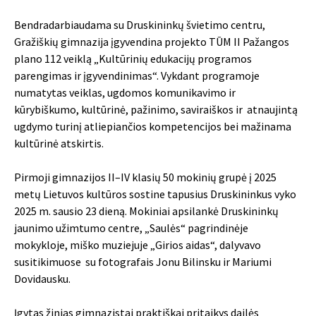
Bendradarbiaudama su Druskininkų švietimo centru,
Gražiškių gimnazija įgyvendina projekto TŪM II Pažangos
plano 112 veiklą „Kultūrinių edukacijų programos
parengimas ir įgyvendinimas“. Vykdant programoje
numatytas veiklas, ugdomos komunikavimo ir
kūrybiškumo, kultūrinė, pažinimo, saviraiškos ir atnaujintą
ugdymo turinį atliepiančios kompetencijos bei mažinama
kultūrinė atskirtis.
Pirmoji gimnazijos II–IV klasių 50 mokinių grupė į 2025
metų Lietuvos kultūros sostine tapusius Druskininkus vyko
2025 m. sausio 23 dieną. Mokiniai apsilankė
Druskininkų
jaunimo užimtumo centre
, „Saulės“ pagrindinėje
mokykloje, miško muziejuje „Girios aidas“, dalyvavo
susitikimuose su fotografais Jonu Bilinsku ir Mariumi
Dovidausku.
Įgytas žinias gimnazistai praktiškai pritaikys dailės