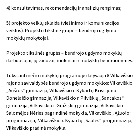
4) konsultavimas, rekomendacijų ir analizių rengimas;
5) projekto veiklų sklaida (viešinimo ir komunikacijos
veiklos). Projekto tikslinė grupė – bendrojo ugdymo
mokyklų mokytojai.
Projekto tikslinės grupės – bendrojo ugdymo mokyklų
darbuotojai, jų vadovai, mokiniai ir mokyklų bendruomenės.
Tūkstantmečio mokyklų programoje dalyvauja 8 Vilkaviškio
rajono savivaldybės bendrojo ugdymo mokyklos: Vilkaviškio
„Aušros“ gimnazija, Vilkaviškio r. Kybartų Kristijono
Donelaičio gimnazija, Vilkaviškio r. Pilviškių „Santakos“
gimnazija, Vilkaviškio r. Gražiškių gimnazija, Vilkaviškio
Salomėjos Nėries pagrindinė mokykla, Vilkaviškio „Ąžuolo“
progimnazija, Vilkaviškio r. Kybartų „Saulės“ progimnazija,
Vilkaviškio pradinė mokykla.