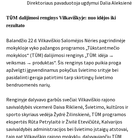
Direktoriaus pavaduotoja ugdymui Dalia Aleksienė
TŪM dalijimosi renginys Vilkaviškyje: nuo idėjos iki
rezultato
Balandžio 22 d. Vilkaviškio Salomėjos Nėries pagrindinėje
mokykloje vyko pažangos programos „Tūkstantmečio
mokyklos“ (TŪM) dalijimosi renginys „TŪM: idėja →
veiksmas → produktas“. Šis renginys tapo puikia proga
apžvelgti įgyvendinamus pokyčius švietimo srityje bei
pasidalinti gerąja patirtimi tarp skirtingų švietimo
bendruomenės narių.
Renginyje dalyvavo garbūs svečiai: Vilkaviškio rajono
savivaldybės vicemerė Daiva Riklienė, Švietimo, kultūros ir
sporto skyriaus vedėja Žydrė Žilinskienė, TŪM programos
ekspertės Rūta Petrylaitė ir Živilė Etevičiūtė, Kalvarijos
savivaldybės administracijos bei švietimo įstaigų atstovai,
taip pat Vilkaviškio rajono mokyklų, dalyvaujančių TŪM