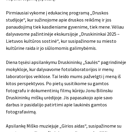
Pirmiausiai vykome į edukacinę programą „Druskos
studijoje“, kur sužinojome apie druskos reikšmę ir jos
panaudojimą tiek kasdieniame gyvenime, tiek mene. Vėliau
dalyvavome pažintinėje ekskursijoje „Druskininkai 2025 –
Lietuvos kultūros sostinė“, kur susipažinome su miesto
kultūrine raida ir jo siūlomomis galimybėmis.
Diena tęsėsi apsilankymu Druskininkų „Saulės“ pagrindinėje
mokykloje, kur dalyvavome fotolaboratorijos ir menų
laboratorijos veiklose. Tai leido mums pažvelgti į meną iš
kitos perspektyvos. Po pietų susitikome su gamtos
fotografu ir dokumentinių filmų kūrėju Jonu Bilinsku
Druskininkų miškų urėdijoje. Jis papasakojo apie savo
darbus ir pasidalijo patirtimi apie laukinės gamtos
fotografavimą.
Apsilankę Miško muziejuje „Girios aidas“, susipažinome su