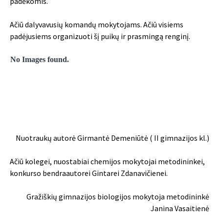
padėkomis.
Ačiū dalyvavusių komandų mokytojams. Ačiū visiems
padėjusiems organizuoti šį puikų ir prasmingą renginį.
No Images found.
Nuotraukų autorė Girmantė Demeniūtė ( II gimnazijos kl.)
Ačiū kolegei, nuostabiai chemijos mokytojai metodininkei,
konkurso bendraautorei Gintarei Zdanavičienei.
Gražiškių gimnazijos biologijos mokytoja metodininkė
Janina Vasaitienė