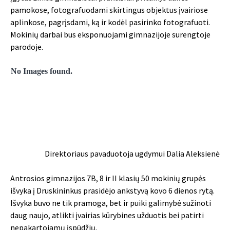
pamokose, fotografuodami skirtingus objektus įvairiose
aplinkose, pagrįsdami, ką ir kodėl pasirinko fotografuoti.
Mokinių darbai bus eksponuojami gimnazijoje surengtoje
parodoje.
No Images found.
Direktoriaus pavaduotoja ugdymui Dalia Aleksienė
Antrosios gimnazijos 7B, 8 ir II klasių 50 mokinių grupės
išvyka į Druskininkus prasidėjo ankstyvą kovo 6 dienos rytą.
Išvyka buvo ne tik pramoga, bet ir puiki galimybė sužinoti
daug naujo, atlikti įvairias kūrybines užduotis bei patirti
nepakartojamų įspūdžių.