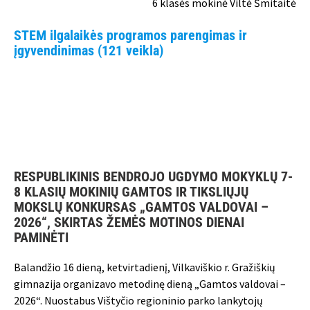
6 klasės mokinė Viltė Šmitaitė
STEM ilgalaikės programos parengimas ir
įgyvendinimas (121 veikla)
RESPUBLIKINIS BENDROJO UGDYMO MOKYKLŲ 7-
8 KLASIŲ MOKINIŲ GAMTOS IR TIKSLIŲJŲ
MOKSLŲ KONKURSAS „GAMTOS VALDOVAI –
2026“, SKIRTAS ŽEMĖS MOTINOS DIENAI
PAMINĖTI
Balandžio 16 dieną, ketvirtadienį, Vilkaviškio r. Gražiškių
gimnazija organizavo metodinę dieną „Gamtos valdovai –
2026“. Nuostabus Vištyčio regioninio parko lankytojų