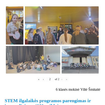
«
‹
of
2
›
»
6 klasės mokinė Viltė Šmitaitė
STEM ilgalaikės programos parengimas ir