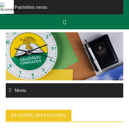
Skip
Pagrindinis meniu
to
content
Meniu
ES FONDŲ INVESTICIJOS