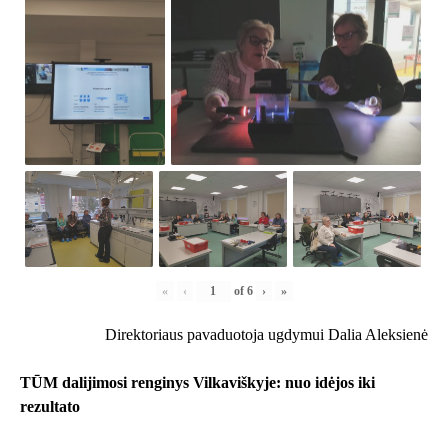
«
‹
of
6
›
»
Direktoriaus pavaduotoja ugdymui Dalia Aleksienė
TŪM dalijimosi renginys Vilkaviškyje: nuo idėjos iki
rezultato