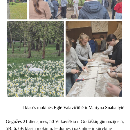
I klasės mokinės Eglė Valavičiūtė ir Martyna Snabaitytė
Gegužės 21 dieną mes, 50 Vilkaviškio r. Gražiškių gimnazijos 5,
5B, 6, 6B klasių mokinių, leidomės į pažintinę ir kūrybinę