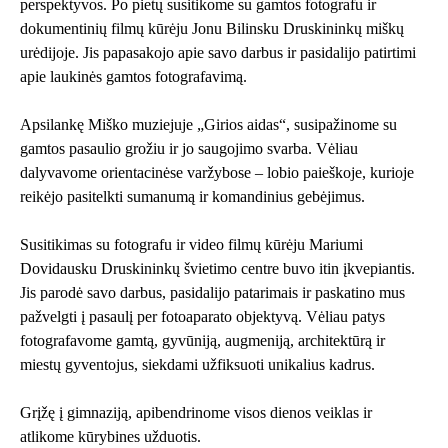
perspektyvos. Po pietų susitikome su gamtos fotografu ir
dokumentinių filmų kūrėju Jonu Bilinsku Druskininkų miškų
urėdijoje. Jis papasakojo apie savo darbus ir pasidalijo patirtimi
apie laukinės gamtos fotografavimą.
Apsilankę Miško muziejuje „Girios aidas“, susipažinome su
gamtos pasaulio grožiu ir jo saugojimo svarba. Vėliau
dalyvavome orientacinėse varžybose – lobio paieškoje, kurioje
reikėjo pasitelkti sumanumą ir komandinius gebėjimus.
Susitikimas su fotografu ir video filmų kūrėju Mariumi
Dovidausku Druskininkų švietimo centre buvo itin įkvepiantis.
Jis parodė savo darbus, pasidalijo patarimais ir paskatino mus
pažvelgti į pasaulį per fotoaparato objektyvą. Vėliau patys
fotografavome gamtą, gyvūniją, augmeniją, architektūrą ir
miestų gyventojus, siekdami užfiksuoti unikalius kadrus.
Grįžę į gimnaziją, apibendrinome visos dienos veiklas ir
atlikome kūrybines užduotis.