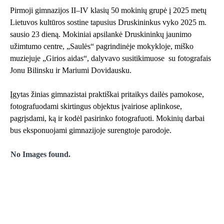
Pirmoji gimnazijos II–IV klasių 50 mokinių grupė į 2025 metų
Lietuvos kultūros sostine tapusius Druskininkus vyko 2025 m.
sausio 23 dieną. Mokiniai apsilankė
Druskininkų jaunimo
užimtumo centre
, „Saulės“ pagrindinėje mokykloje, miško
muziejuje „Girios aidas“, dalyvavo susitikimuose su fotografais
Jonu Bilinsku ir Mariumi Dovidausku.
Įgytas žinias gimnazistai praktiškai pritaikys dailės pamokose,
fotografuodami skirtingus objektus įvairiose aplinkose,
pagrįsdami, ką ir kodėl pasirinko fotografuoti. Mokinių darbai
bus eksponuojami gimnazijoje surengtoje parodoje.
No Images found.