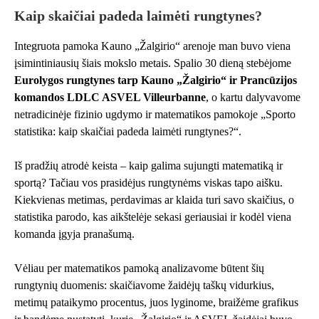
Kaip skaičiai padeda laimėti rungtynes?
Integruota pamoka Kauno „Žalgirio“ arenoje man buvo viena
įsimintiniausių šiais mokslo metais. Spalio 30 dieną stebėjome
Eurolygos rungtynes tarp Kauno „Žalgirio“ ir Prancūzijos
komandos LDLC ASVEL Villeurbanne
, o kartu dalyvavome
netradicinėje fizinio ugdymo ir matematikos pamokoje „Sporto
statistika: kaip skaičiai padeda laimėti rungtynes?“.
Iš pradžių atrodė keista – kaip galima sujungti matematiką ir
sportą? Tačiau vos prasidėjus rungtynėms viskas tapo aišku.
Kiekvienas metimas, perdavimas ar klaida turi savo skaičius, o
statistika parodo, kas aikštelėje sekasi geriausiai ir kodėl viena
komanda įgyja pranašumą.
Vėliau per matematikos pamoką analizavome būtent šių
rungtynių duomenis: skaičiavome žaidėjų taškų vidurkius,
metimų pataikymo procentus, juos lyginome, braižėme grafikus