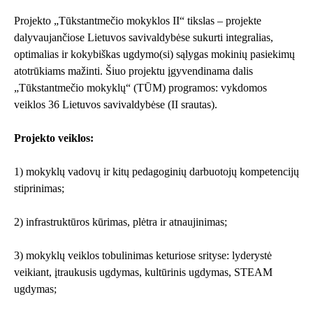
Projekto „Tūkstantmečio mokyklos II“ tikslas – projekte
dalyvaujančiose Lietuvos savivaldybėse sukurti integralias,
optimalias ir kokybiškas ugdymo(si) sąlygas mokinių pasiekimų
atotrūkiams mažinti. Šiuo projektu įgyvendinama dalis
„Tūkstantmečio mokyklų“ (TŪM) programos: vykdomos
veiklos 36 Lietuvos savivaldybėse (II srautas).
Projekto veiklos:
1) mokyklų vadovų ir kitų pedagoginių darbuotojų kompetencijų
stiprinimas;
2) infrastruktūros kūrimas, plėtra ir atnaujinimas;
3) mokyklų veiklos tobulinimas keturiose srityse: lyderystė
veikiant, įtraukusis ugdymas, kultūrinis ugdymas, STEAM
ugdymas;