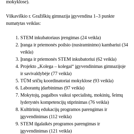
mokyklose).
Vilkaviškio r. Gražiškių gimnazija įgyvendina 1–3 punkte
numatytas veiklas:
STEM inkubatoriaus įrengimas (24 veikla)
Įranga ir priemonės poilsio (nusiraminimo) kambariui (34
veikla)
Įranga ir priemonės STEM inkubatoriui (62 veikla)
Projekto „Kolega – kolegai“ įgyvendinimas gimnazijoje
ir savivaldybėje (77 veikla)
TŪM sričių koordinatoriai mokyklose (93 veikla)
Laborantų įdarbinimas (97 veikla)
Mokytojų, pagalbos vaikui specialistų, mokinių, šeimų
lyderystės kompetencijų stiprinimas (76 veikla)
Kultūrinių edukacijų programos parengimas ir
įgyvendinimas (112 veikla)
STEM ilgalaikės programos parengimas ir
įgyvendinimas (121 veikla)