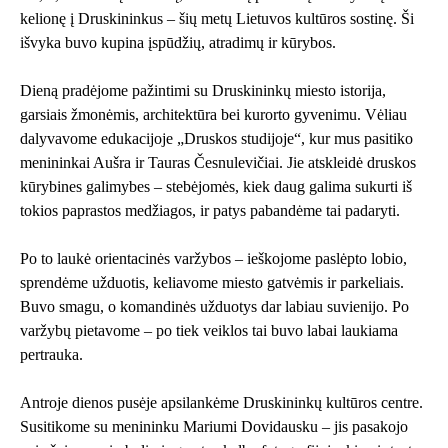
kelionę į Druskininkus – šių metų Lietuvos kultūros sostinę. Ši
išvyka buvo kupina įspūdžių, atradimų ir kūrybos.
Dieną pradėjome pažintimi su Druskininkų miesto istorija,
garsiais žmonėmis, architektūra bei kurorto gyvenimu. Vėliau
dalyvavome edukacijoje „Druskos studijoje“, kur mus pasitiko
menininkai Aušra ir Tauras Česnulevičiai. Jie atskleidė druskos
kūrybines galimybes – stebėjomės, kiek daug galima sukurti iš
tokios paprastos medžiagos, ir patys pabandėme tai padaryti.
Po to laukė orientacinės varžybos – ieškojome paslėpto lobio,
sprendėme užduotis, keliavome miesto gatvėmis ir parkeliais.
Buvo smagu, o komandinės užduotys dar labiau suvienijo. Po
varžybų pietavome – po tiek veiklos tai buvo labai laukiama
pertrauka.
Antroje dienos pusėje apsilankėme Druskininkų kultūros centre.
Susitikome su menininku Mariumi Dovidausku – jis pasakojo