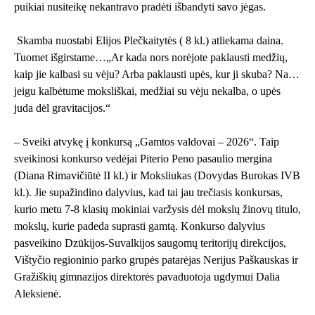
puikiai nusiteikę nekantravo pradėti išbandyti savo jėgas.
Skamba nuostabi Elijos Plečkaitytės ( 8 kl.) atliekama daina.
Tuomet išgirstame…„Ar kada nors norėjote paklausti medžių,
kaip jie kalbasi su vėju? Arba paklausti upės, kur ji skuba? Na…
jeigu kalbėtume moksliškai, medžiai su vėju nekalba, o upės
juda dėl gravitacijos.“
– Sveiki atvykę į konkursą „Gamtos valdovai – 2026“. Taip
sveikinosi konkurso vedėjai Piterio Peno pasaulio mergina
(Diana Rimavičiūtė II kl.) ir Moksliukas (Dovydas Burokas IVB
kl.). Jie supažindino dalyvius, kad tai jau trečiasis konkursas,
kurio metu 7-8 klasių mokiniai varžysis dėl mokslų žinovų titulo,
mokslų, kurie padeda suprasti gamtą. Konkurso dalyvius
pasveikino Dzūkijos-Suvalkijos saugomų teritorijų direkcijos,
Vištyčio regioninio parko grupės patarėjas Nerijus Paškauskas ir
Gražiškių gimnazijos direktorės pavaduotoja ugdymui Dalia
Aleksienė.