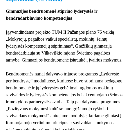
Gimnazijos bendruomenė stiprino lyderystės ir
bendradarbiavimo kompetencijas
Įgyvendindama projekto TŪM II Pažangos plano 76 veiklą
„Mokytojų, pagalbos vaikui specialistų, mokinių, šeimų
lyderystės kompetencijų stiprinimas“, Gražiškių gimnazija
bendradarbiauja su Vilkaviškio rajono Švietimo pagalbos
tarnyba. Gimnazijos bendruomenė įsitraukė į įvairius mokymus.
Bendruomenės nariai dalyvavo trijuose programos „Lyderystė
per bendrystę“ moduliuose, kuriuose buvo stiprinama pedagogų
bendruomenė ir jų lyderystės gebėjimai, ugdomos mokinių
savivaldos ir lyderystės kompetencijos bei akcentuojama šeimos
ir mokyklos partnerystės svarba. Taip pat dalyvauta programos
„Pozityvaus mokymosi kultūra: nuo grįžtamojo ryšio iki
savivaldaus mokymosi“ antrajame modulyje, kuriame gilintasi į
formuojamojo vertinimo principus ir savivaldaus mokymosi
reikšmę mokinių pažangai bei pasiekimams.