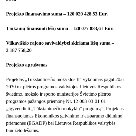
Projekto finansavimo suma – 120 020 428,53 Eur.
Tinkamų finansuoti lėšų suma – 120 077 883,61 Eur.
Vilkaviškio rajono savivaldybei skiriama lėšų suma –
3 187 758,20
Projekto aprašymas
Projektas „Tūkstantmečio mokyklos II“ vykdomas pagal 2021–
2030 m. plėtros programos valdytojos Lietuvos Respublikos
švietimo, mokslo ir sporto ministerijos Švietimo plėtros
programos pažangos priemonę Nr. 12-003-03-01-01
„Įgyvendinti „Tūkstantmečio mokyklų“ programą“. Projektas
finansuojamas Ekonomikos gaivinimo ir atsparumo didinimo
priemonės (EGADP) bei Lietuvos Respublikos valstybės
biudžeto lėšomis.