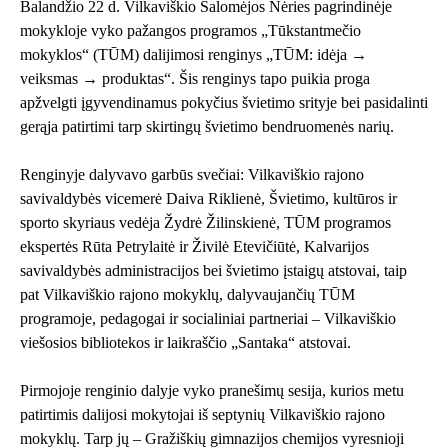
Balandžio 22 d. Vilkaviškio Salomėjos Nėries pagrindinėje
mokykloje vyko pažangos programos „Tūkstantmečio
mokyklos“ (TŪM) dalijimosi renginys „TŪM: idėja →
veiksmas → produktas“. Šis renginys tapo puikia proga
apžvelgti įgyvendinamus pokyčius švietimo srityje bei pasidalinti
gerąja patirtimi tarp skirtingų švietimo bendruomenės narių.
Renginyje dalyvavo garbūs svečiai: Vilkaviškio rajono
savivaldybės vicemerė Daiva Riklienė, Švietimo, kultūros ir
sporto skyriaus vedėja Žydrė Žilinskienė, TŪM programos
ekspertės Rūta Petrylaitė ir Živilė Etevičiūtė, Kalvarijos
savivaldybės administracijos bei švietimo įstaigų atstovai, taip
pat Vilkaviškio rajono mokyklų, dalyvaujančių TŪM
programoje, pedagogai ir socialiniai partneriai – Vilkaviškio
viešosios bibliotekos ir laikraščio „Santaka“ atstovai.
Pirmojoje renginio dalyje vyko pranešimų sesija, kurios metu
patirtimis dalijosi mokytojai iš septynių Vilkaviškio rajono
mokyklų. Tarp jų – Gražiškių gimnazijos chemijos vyresnioji