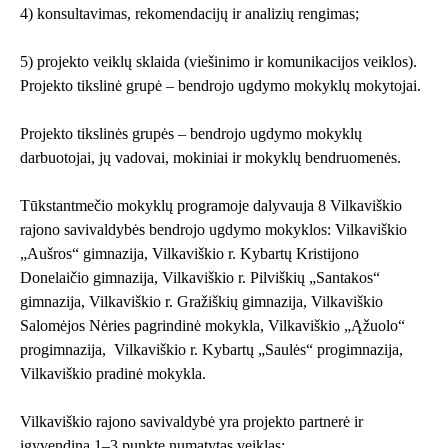
4) konsultavimas, rekomendacijų ir analizių rengimas;
5) projekto veiklų sklaida (viešinimo ir komunikacijos veiklos).
Projekto tikslinė grupė – bendrojo ugdymo mokyklų mokytojai.
Projekto tikslinės grupės – bendrojo ugdymo mokyklų
darbuotojai, jų vadovai, mokiniai ir mokyklų bendruomenės.
Tūkstantmečio mokyklų programoje dalyvauja 8 Vilkaviškio
rajono savivaldybės bendrojo ugdymo mokyklos: Vilkaviškio
„Aušros“ gimnazija, Vilkaviškio r. Kybartų Kristijono
Donelaičio gimnazija, Vilkaviškio r. Pilviškių „Santakos“
gimnazija, Vilkaviškio r. Gražiškių gimnazija, Vilkaviškio
Salomėjos Nėries pagrindinė mokykla, Vilkaviškio „Ąžuolo“
progimnazija, Vilkaviškio r. Kybartų „Saulės“ progimnazija,
Vilkaviškio pradinė mokykla.
Vilkaviškio rajono savivaldybė yra projekto partnerė ir
įgyvendina 1–3 punkte numatytas veiklas: