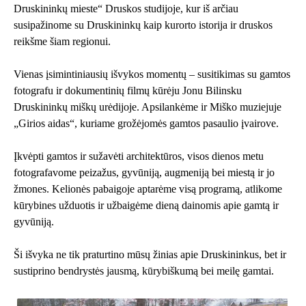
Druskininkų mieste“ Druskos studijoje, kur iš arčiau
susipažinome su Druskininkų kaip kurorto istorija ir druskos
reikšme šiam regionui.
Vienas įsimintiniausių išvykos momentų – susitikimas su gamtos
fotografu ir dokumentinių filmų kūrėju Jonu Bilinsku
Druskininkų miškų urėdijoje. Apsilankėme ir Miško muziejuje
„Girios aidas“, kuriame grožėjomės gamtos pasaulio įvairove.
Įkvėpti gamtos ir sužavėti architektūros, visos dienos metu
fotografavome peizažus, gyvūniją, augmeniją bei miestą ir jo
žmones. Kelionės pabaigoje aptarėme visą programą, atlikome
kūrybines užduotis ir užbaigėme dieną dainomis apie gamtą ir
gyvūniją.
Ši išvyka ne tik praturtino mūsų žinias apie Druskininkus, bet ir
sustiprino bendrystės jausmą, kūrybiškumą bei meilę gamtai.