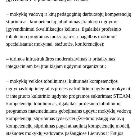
– mokyklų vadovų ir kitų pedagoginių darbuotojų kompetencijų
stiprinimas: kompetencijų tobulinimas įtraukiojo ugdymo
įgyvendinimui (kvalifikacijos kėlimas, ilgalaikės profesinio
tobulėjimo programos mokytojams ir pagalbos mokiniui
specialistams: mokymai, stažuotės, konferencijos);
– turimos infrastruktūros modernizavimas ir pritaikymas
integraciniam bei įtraukiajam ugdymui organizuoti;
– mokyklų veiklos tobulinimas: kultūrinės kompetencijos
ugdymas kaip integralus procesas: kultūrinio ugdymo mokymai
ir integruoto kultūrinio ugdymo programos sukūrimas; STEAM
kompetencijų tobulinimas, ilgalaikės profesinio tobulinimo
programos matematiniams gebėjimams ugdyti; mokyklų vadovų
kompetencijų stiprinimas lyderystei (švietimo įstaigų vadovų
kompetencijų stiprinimas pagal atnaujintą kompetencijų modelį,
stažuotės mokyklų vadovams pažangiose Lietuvos ir Estijos