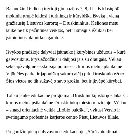
Balandžio 16 dieną trečioji gimnazijos 7, 8, I ir IB klasių 50
mokinių grupė leidosi į turiningą ir kūrybišką išvyką į vieną
gražiausių Lietuvos kurortų – Druskininkus. Kelionės metu
laukė ne tik pažintinės veiklos, bet ir smagūs iššūkiai bei
įsimintinos akimirkos gamtoje.
Išvykos pradžioje dalyviai įsitraukė į kūrybines užduotis – kūrė
galvosūkius, kryžiažodžius ir dalijosi jais su draugais. Vėliau
sekė apžvalginė ekskursija po miestą, kurios metu aplankėme
Vijūnėlės parką ir japoniškų sakurų alėją prie Druskonio ežero.
Šios vietos ne tik sužavėjo savo grožiu, bet ir įkvėpė kūrybai.
Toliau laukė edukacinė programa „Druskininkų istorijos takais“,
kurios metu apsilankėme Druskininkų miesto muziejuje. Vėliau
– smagi orientacinė veikla „Lobio paieška“, vykusi Verslo ir
svetingumo profesinės karjeros centro Pietų Lietuvos filiale.
Po gardžių pietų dalyvavome edukacijoje „Sūrūs atradimai