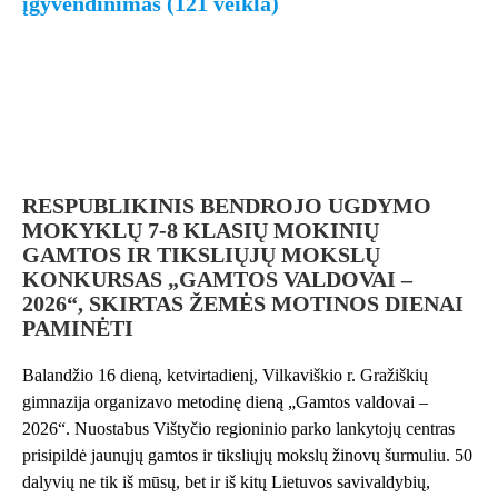
įgyvendinimas (121 veikla)
RESPUBLIKINIS BENDROJO UGDYMO
MOKYKLŲ 7-8 KLASIŲ MOKINIŲ
GAMTOS IR TIKSLIŲJŲ MOKSLŲ
KONKURSAS „GAMTOS VALDOVAI –
2026“, SKIRTAS ŽEMĖS MOTINOS DIENAI
PAMINĖTI
Balandžio 16 dieną, ketvirtadienį, Vilkaviškio r. Gražiškių
gimnazija organizavo metodinę dieną „Gamtos valdovai –
2026“. Nuostabus Vištyčio regioninio parko lankytojų centras
prisipildė jaunųjų gamtos ir tiksliųjų mokslų žinovų šurmuliu. 50
dalyvių ne tik iš mūsų, bet ir iš kitų Lietuvos savivaldybių,