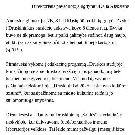
Direktoriaus pavaduotoja ugdymui Dalia Aleksienė
Antrosios gimnazijos 7B, 8 ir II klasių 50 mokinių grupės išvyka
į Druskininkus prasidėjo ankstyvą kovo 6 dienos rytą. Išvyka
buvo ne tik pramoga, bet ir puiki galimybė sužinoti daug naujo,
atlikti įvairias kūrybines užduotis bei patirti nepakartojamų
įspūdžių.
Pirmiausiai vykome į edukacinę programą „Druskos studijoje“,
kur sužinojome apie druskos reikšmę ir jos panaudojimą tiek
kasdieniame gyvenime, tiek mene. Vėliau dalyvavome
pažintinėje ekskursijoje „Druskininkai 2025 – Lietuvos kultūros
sostinė“, kur susipažinome su miesto kultūrine raida ir jo
siūlomomis galimybėmis.
Diena tęsėsi apsilankymu Druskininkų „Saulės“ pagrindinėje
mokykloje, kur dalyvavome fotolaboratorijos ir menų
laboratorijos veiklose. Tai leido mums pažvelgti į meną iš kitos