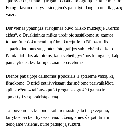
apie šviesos, simbolių ir gamtos kalbą fotografijoje, kine ir teatre.
Fotografavome patys – stengėmės pamatyti daugiau nei tik gražų
vaizdą.
Dar vienas ypatingas sustojimas buvo Miško muziejuje „Girios
aidas“, o Druskininkų miškų urėdijoje susitikome su gamtos
fotografu ir dokumentinių filmų kūrėju Jonu Bilinsku. Jis
supažindino mus su gamtos fotografijos subtilybėmis – kaip
išlaukti tobulos akimirkos, kaip stebėti gyvūnus ir augalus, kaip
pamatyti detales, kurių dažnai nepastebime.
Dienos pabaigoje dalinomės įspūdžiais ir aptarėme viską, ką
išmokome. O prieš pat išvykstant dar spėjome pasivaikščioti
aplink ežerą – tai buvo puiki proga pasigrožėti gamta ir
apmąstyti visą praleistą dieną.
Tai buvo ne tik kelionė į kultūros sostinę, bet ir įkvėpimo,
kūrybos bei bendrystės diena. Džiaugiamės šia patirtimi ir
dėkojame visiems, kurie padėjo ją sukurti!