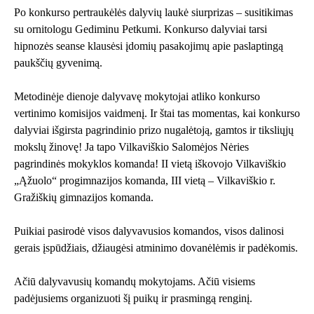
Po konkurso pertraukėlės dalyvių laukė siurprizas – susitikimas
su ornitologu Gediminu Petkumi. Konkurso dalyviai tarsi
hipnozės seanse klausėsi įdomių pasakojimų apie paslaptingą
paukščių gyvenimą.
Metodinėje dienoje dalyvavę mokytojai atliko konkurso
vertinimo komisijos vaidmenį. Ir štai tas momentas, kai konkurso
dalyviai išgirsta pagrindinio prizo nugalėtoją, gamtos ir tiksliųjų
mokslų žinovę! Ja tapo Vilkaviškio Salomėjos Nėries
pagrindinės mokyklos komanda! II vietą iškovojo Vilkaviškio
„Ąžuolo“ progimnazijos komanda, III vietą – Vilkaviškio r.
Gražiškių gimnazijos komanda.
Puikiai pasirodė visos dalyvavusios komandos, visos dalinosi
gerais įspūdžiais, džiaugėsi atminimo dovanėlėmis ir padėkomis.
Ačiū dalyvavusių komandų mokytojams. Ačiū visiems
padėjusiems organizuoti šį puikų ir prasmingą renginį.