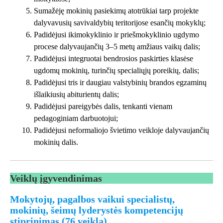
Sumažėję mokinių pasiekimų atotrūkiai tarp projekte
dalyvavusių savivaldybių teritorijose esančių mokyklų;
Padidėjusi ikimokyklinio ir priešmokyklinio ugdymo
procese dalyvaujančių 3–5 metų amžiaus vaikų dalis;
Padidėjusi integruotai bendrosios paskirties klasėse
ugdomų mokinių, turinčių specialiųjų poreikių, dalis;
Padidėjusi tris ir daugiau valstybinių brandos egzaminų
išlaikiusių abiturientų dalis;
Padidėjusi pareigybės dalis, tenkanti vienam
pedagoginiam darbuotojui;
Padidėjusi neformaliojo švietimo veikloje dalyvaujančių
mokinių dalis.
Veiklų įgyvendinimas
Mokytojų, pagalbos vaikui specialistų,
mokinių, šeimų lyderystės kompetencijų
stiprinimas (76 veikla)