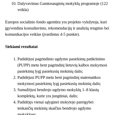
Dalyvavimas Gamtosauginių mokyklų programoje (122
veikla)
Europos socialinio fondo agentūra yra projekto vykdytoja, kuri
įgyvendina konsultavimo, rekomendacijų ir analizių rengimo bei
komunikacijos veiklas (įvardintas 4-5 punkte).
Siekiami rezultatai
Padidėjusi pagrindinio ugdymo pasiekimų patikrinimo
(PUPP) metu bent pagrindinį lietuvių kalbos mokymosi
pasiekimų lygį pasiekusių mokinių dalis;
Padidėjusi PUPP metu bent pagrindinį matematikos
mokymosi pasiekimų lygį pasiekusių mokinių dalis;
Sumažėjusi bendrojo ugdymo mokyklų 1–8 klasių
komplektų, kurie yra jungtiniai, dalis;
Padidėjęs vienai sąlyginei mokytojo pareigybei
tenkančių mokinių skaičius bendrojo ugdymo
mokyklose;