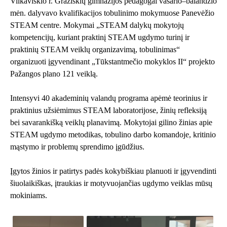
Vilkaviškio r. Gražiškių gimnazijos pedagogai vasario–balandžio
mėn. dalyvavo kvalifikacijos tobulinimo mokymuose Panevėžio
STEAM centre. Mokymai „STEAM dalykų mokytojų
kompetencijų, kuriant praktinį STEAM ugdymo turinį ir
praktinių STEAM veiklų organizavimą, tobulinimas“
organizuoti įgyvendinant „Tūkstantmečio mokyklos II“ projekto
Pažangos plano 121 veiklą.
Intensyvi 40 akademinių valandų programa apėmė teorinius ir
praktinius užsiėmimus STEAM laboratorijose, žinių refleksiją
bei savarankišką veiklų planavimą. Mokytojai gilino žinias apie
STEAM ugdymo metodikas, tobulino darbo komandoje, kritinio
mąstymo ir problemų sprendimo įgūdžius.
Įgytos žinios ir patirtys padės kokybiškiau planuoti ir įgyvendinti
šiuolaikiškas, įtraukias ir motyvuojančias ugdymo veiklas mūsų
mokiniams.